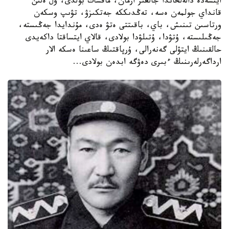
ايتسەدە دالەلحاندا جالعىز ارمان، ماقسات بولدى، ول ەلىن
قانداي جولمەن ەسە، تەڭدىككە جەتكىزۋ، تۋىپ وسكەن
ورتاسىن تىنىش، باي، باقىتتى ەتۋ ەدى، مۇندايدا جەڭىستە،
جەڭىلىستە، ۇتۋدا، ۇتىلۋدا بولادى، قالاي ايتساقتا داكەيدى
حالقىنىڭ ايتۋلى گەنەرالى، ۇرپاقتىڭ ساعىنا ەسكە الار
ارداگەرلەرىنىڭ ءبىرى دەۋگە ابدەن بولادى...