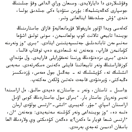
وقۋشىلاردى دا دايارلايدى. وسىعان وراي الداعى وقۋ جىلىنىڭ
جوسپارى كەڭەيتىلمەك: بۇرىن ستۋديا ەكى جىلدىق بولسا،
ەندى ءۇش جىلدىققا اينالعانى وتىر.
كەلەسى ويدا اۆتور عاريفوللا قۇرمانعاليەۆ قازاق جاستارىنىڭ
بويىندا تابيعي تالانت كوپ بولعانىمەن، سونى تولىق اشۋعا
سەنىم مەن تاباندىلىق جەتىسپەيتىنىن ايتادى. ءبىرى ءوز ونەرىنە
كۇمانمەن قاراپ، «مەنەن نە شىعادى» دەپ توقتاپ قالسا،
ەندى ءبىرى ىزدەنۋدىڭ ورنىنا نەمقۇرايلى قارايدى. ول مۇنداي
كوزقاراستىڭ ونەر تابيعاتىنا قايشى ەكەنىن ەسكەرتەدى. سەبەبى
انشىلىك تە، كۇيشىلىك تە - جەڭىل جول ەمەس، ۇزدىكسىز
ەڭبەكتى، ۇيرەنۋدى قاجەت ەتەتىن ۇلكەن مەكتەپ.
«اسىل - تاستان، ونەر - جاستان» دەيدى حالىق. ەل اراسىندا
نەبىر ونەرپاز جاستار بار. ءبىراق سول جاستاردىڭ كوبى اۋىل
اراسىنان اسپاي ءجۇر. كەيبىرى ءانشى-ءارتىس بولۋدى ارمان
ەتسە دە، ءوز بويىنداعى ونەر كۇشىنە سەنبەيدى: «مەنەن ءان،
ءارتىس شىعا قويار ما ەكەن؟» دەگەن كۇدىكتى وي ولاردىڭ العا
باسقان ادىمىن تەجەي بەرەدى.