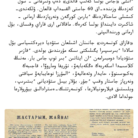
ءانشى «جاس بولسا كەلىپ قالدى» دەپ وتىرعانى - سول
كەزدىڭ وزىندە-اق 60 جاستى القىمداپ قالعان. ۇلكەندى-
كىشىلى ساحنالاردىڭ ءبارىن كورگەن ونەرپازدىڭ ارمانى -
شاكىرت دايىنداۋ بولسا كەرەك. ماقالانى ارى قاراي وقىساق، بۇل
ارمانى ورىندالىپتى.
«قازاق كونسەرت» جانىنان اشىلعان ستۋديا ديرەكتسياسى بۇل
سالادا ءبىرسىپىرا يگىلىكتى ىسكە مۇرىندىق بولدى. ءقازىر
ستۋديادا دومبىرامەن ءان ايتاتىن ءبىر توپ جاس بار. مەنىڭ
كلاسىمدا اسكەربەك ەڭكەبايەۆ، نۇريفا وماروۆا، قاجىبەك
بەكبوسىنوۆ، حايدار وتەعاليەۆ، ءالمۇرزا نوعايبايەۆ سياقتى
ونەرپاز جاستار وقىپ ءجۇر. بۇلار بيىل ستۋديانى ءبىتىرىپ،
وبلىستىق فيلارمونيالارعا، كونسەرتتىك-ەسترادالىق بيۋرولارعا
جولداما الادى.