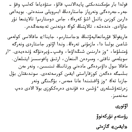
قولدا بار مۇمكىندىكتى پايدالانىپ قالۋ، ستۋدياعا كەلىپ وقۋ -
جەر-جەردەگى ونەرپاز جاستاردىڭ ابىرويلى مىندەتى. بويداعى
دارىن كوزىن باتىل اشۋ كەرەك، جاس دوستارىم! تالاپتىعا نۇر
جاۋادى. ەندەشە، تالاپتىڭ كوك دونەنىن تەجەمەڭدەر.
عاريفوللا قۇرمانعاليەۆتىڭ «جاستارىم، جاينا!» ماقالاسى كولەمى
شاعىن بولسا دا، مازمۇنى تەرەڭ. وندا اۆتور جاستاردى ونەرگە
ۇمتىلۋعا، ءوز دارىنىن شىڭداۋعا، وقىپ-ۇيرەنۋگە ۇندەيدى. ءار
سويلەمى ناقتى، ومىردەن الىنعان، ارتىق پافوسسىز ايتىلعان.
ماقالا سول داۋىردەگى مادەني ورتانىڭ تىنىسىن، ونەر مەن
بىلىمگە دەگەن كوزقاراستى ايقىن كورسەتەدى. سوندىقتان بۇل
جازبا تەك ءوز ۋاقىتىندا عانا ەمەس، بۇگىنگى ونەر
زەرتتەۋشىلەرى ءۇشىن دە قۇندى دەرەككوزى بولا الادى دەپ
سەنەمىز.
اۆتورى
رۇستەم نۇركەنوۆ
«ايقىن» گازەتى