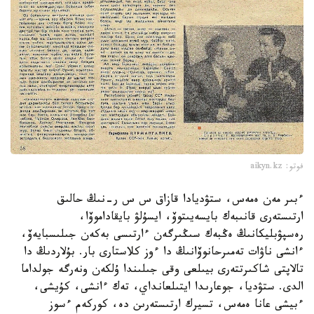
فوتو: aikyn.kz
ءبىر مەن ەمەس، ستۋديادا قازاق س س ر-نىڭ حالىق
ارتىستەرى قانىبەك بايسەيىتوۆ، ايسۇلۋ بايقاداموۆا،
رەسپۋبليكانىڭ ەڭبەك سىڭىرگەن ءارتىسى بەكەن جىلىسبايەۆ،
ءانشى ناۋات تەمىرحانوۆانىڭ دا ءوز كلاستارى بار. بۇلاردىڭ دا
تالاپتى شاكىرتتەرى بيىلعى وقى جىلىندا ۇلكەن ونەرگە جولداما
الدى. ستۋديا، جوعارىدا ايتىلعانداي، تەك ءانشى، كۇيشى،
ءبيشى عانا ەمەس، تسيرك ارتىستەرىن دە، كوركەم ءسوز