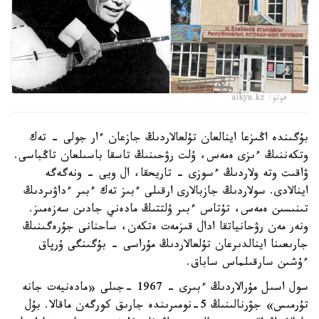
فوتو: aikyn.kz
بۇگىندە اڭىزعا اينالعان تۇلعالاردىڭ جازعان ءار جولى - تەك
وتكەننىڭ ءىزى ەمەس، ۇلت رۋحىنىڭ تاسقا باسىلعان تاڭباسى.
ۋاقىت وتە ولاردىڭ ءسوزى - تاريحقا، ال ويى - ونەگەگە
اينالادى. سولاردىڭ جازبالارى ارقىلى ءبىز تەك ءبىر ءداۋىردىڭ
تىنىسىن ەمەس، تۇتاس ءبىر ۇلتتىڭ مادەني جادىن سەزەمىز.
ونەر مەن رۋحانياتقا ادال قىزمەت ەتكەن، ساحنانى جۇرەگىنىڭ
جارىعىنا اينالدىرعان تۇلعالاردىڭ مۇراسى - بۇگىنگى ۇرپاق
ءۇشىن سارقىلماس ساباق.
سول اسىل مۇرالاردىڭ ءبىرى - 1967 -جىلى «مادەنيەت جانە
تۇرمىس» جۋرنالىنىڭ 5-نومىرىندە جارىق كورگەن ماقالا. بۇل