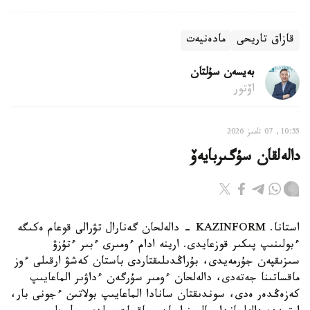
قازاق تاريحى
مادەنيەت
بەيسەن سۇلتان
اۆتور
10:55, 07 تامىز 2026
دالەلقان سۇگىربايەۆ
استانا. KAZINFORM - دالەلحان گەنارال تۋرالى قوعام ەكىگە
ءبولىنىپ پىكىر قوزعايدى. ارينە ادام ءومىرى ءبىر ءتۇزۋ
سىزىقپەن جۇرمەيدى، بۇراڭدىلىقتاردى باستان كەشۋ ارقىلى ءوز
ماقساتىنا جەتەدى، دالەلحان ءومىر سۇرگەن ءداۋىر الماعايىپ
كەزەڭدەر ەدى، سوندىقتان سانادا الماعايىپ بولاتىن ءجونى بار،