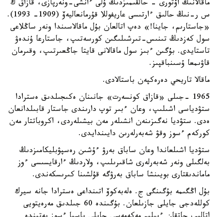
ماقالانىڭ اۆتورى - حالقىمىزدىڭ ۇلى ءانشى-ونەرپازى، قازاق ك
س ر-نىڭ حالىق ءارتىسى عاريفوللا قۇرمانعاليەۆ (1909- 1993).
«جاستارىم، جاينا!» دەپ اتالعان بۇل ماقالاسىندا ونەر ساڭلاعى
سول كەزدىڭ تىنىس-تىرشىلىگىن كورسەتىپ، جاستارعا ۇندەۋ
تاستايدى. بۇگىن ءبىز سول ماقالانى قايتا جاڭعىرتىپ، وقىرمان
قاۋىمعا ۇسىنباقپىز.
ماقالا تاريحي دەرەكپەن باستالادى.
1965 -جىلى «قازاق كونسەرت» جانىنان ەكىجىلدىق ەسترادا
ستۋدياسى اشىلىپ، وعان ءبىر توپ دارىندى جاستار قابىلدانعان
ەدى. ستۋديا نەگىزىنەن انشىلەر مەن بيشىلەردى، اكروباتتار مەن
كوركەم ءسوز وقۋ شەبەرلەرىن دايىندايدى.
ستۋديا اشىلعاندا وعان ساباق بەرۋ ءۇشىن رەسپۋبليكامىزدىڭ
بەلگىلى ونەر شەبەرلەرى شاقىرىلىپ، ولاردىڭ ءارقايسىسى ءوز
ماماندىقتارى بويىنشا ساباق بەرۋگە قۇلشىنا كىرىسكەندى.
بۇل اڭگىمە بۇگىنگى ج. ەلەبەكوۆ اتىنداعى ەسترادا جانە سيرك
كوللەدجى جايلى جازىلعان. بۇگىندە 60 جىلدىق مەرەيتويى
اتالىپ جاتقان ءبىلىم مەكەمەسى جايلى باسپا ءسوز بەتىندە