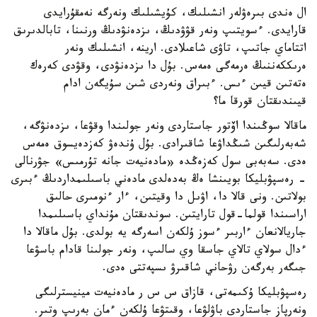
ال ەندى بىرەۋلەر انشىلىك، كۇيشىلىك ونەرگە نەمقۇرايدى
قارايدى. ءسويتىپ ونەر قۋۋدىڭ، ىزدەنۋدىڭ ورنىنا، تابالدىرىق
اتتاماي جاتىپ، تاۋى شاعىلادى. ارينە، انشىلىك ونەر
ەرىككەننىڭ ەرمەگى ەمەس. بۇل دا ىزدەنۋدى، وقۋدى كەرەك
ەتەتىن قيىن ءىس. ءبىراق ونەردى شىن سۇيگەن ادام
قيىندىقتان قورقا ما؟
ماقالا سوڭىندا اۆتور جاستاردى ونەر جولىندا وقۋعا، ىزدەنۋگە،
شەبەرلىگىن شىڭداۋعا شاقىرادى. بۇل ۇندەۋ كەزدەيسوق ەمەس
ەدى. سەبەبى سول كەزەڭدە «مادەنيەت جانە تۇرمىس» جۋرنالى
- رەسپۋبليكا بويىنشا ەڭ بەدەلدى مادەني باسىلىمداردىڭ ءبىرى
بولاتىن. ونى قالا دا، اۋىل دا وقيتىن، ءار ءنومىرى حالىق
اراسىندا قولما-قول تارايتىن. سوندىقتان مۇنداي باسىلىمدا
جاريالانعان ءاربىر ءسوز ۇلكەن اسەرگە يە بولدى. بۇل ماقالا دا
ءدال سولاي تالاي جاسقا وي سالىپ، ونەر جولىنا قادام باسۋعا
جىگەر بەرگەن رۋحاني شاقىرۋ ىسپەتتى ەدى.
رەسپۋبليكا ۇكىمەتى، قازاق س س ر مادەنيەت مينيسترلىگى
ونەرپاز جاستاردى باۋلۋعا، وقىتۋعا ۇلكەن ءمان بەرىپ وتىر.