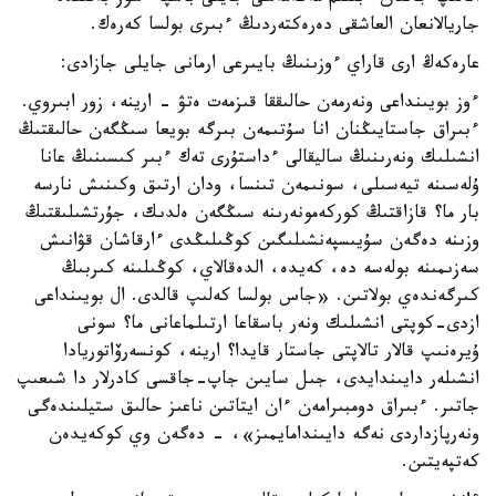
جاريالانعان العاشقى دەرەكتەردىڭ ءبىرى بولسا كەرەك.
عارەكەڭ ارى قاراي ءوزىنىڭ بايىرعى ارمانى جايلى جازادى:
ءوز بويىنداعى ونەرمەن حالىققا قىزمەت ەتۋ - ارينە، زور ابىروي.
ءبىراق جاستايىڭنان انا سۇتىمەن بىرگە بويعا سىڭگەن حالىقتىڭ
انشىلىك ونەرىنىڭ ساليقالى ءداستۇرى تەك ءبىر كىسىنىڭ عانا
ۇلەسىنە تيەسىلى، سونىمەن تىنسا، ودان ارتىق وكىنىش نارسە
بار ما؟ قازاقتىڭ كوركەمونەرىنە سىڭگەن ەلدىك، جۇرتشىلىقتىڭ
وزىنە دەگەن سۇيىسپەنشىلىگىن كوڭىلىڭدى ءارقاشان قۋانىش
سەزىمىنە بولەسە دە، كەيدە، الدەقالاي، كوڭىلىنە كىربىڭ
كىرگەندەي بولاتىن. «جاس بولسا كەلىپ قالدى. ال بويىنداعى
ازدى-كوپتى انشىلىك ونەر باسقاعا ارتىلماعانى ما؟ سونى
ۇيرەنىپ قالار تالاپتى جاستار قايدا؟ ارينە، كونسەرۆاتوريادا
انشىلەر دايىندايدى، جىل سايىن جاپ-جاقسى كادرلار دا شىعىپ
جاتىر. ءبىراق دومبىرامەن ءان ايتاتىن ناعىز حالىق ستيلىندەگى
ونەرپازداردى نەگە دايىندامايمىز»، - دەگەن وي كوكەيدەن
كەتپەيتىن.