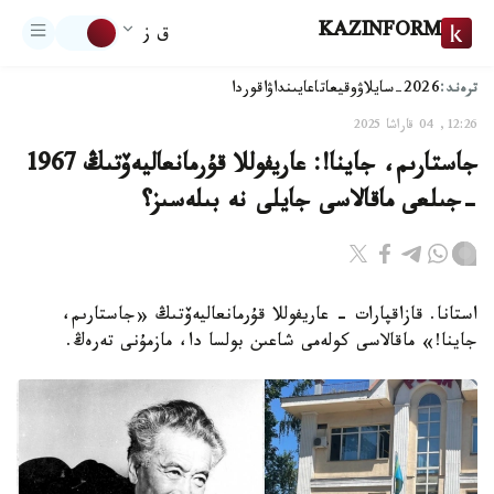
KAZINFORM
ق ز
ترەند:
2026-سايلاۋ
وقيعا
تاعايىنداۋ
اقوردا
12:26, 04 قاراشا 2025
جاستارىم، جاينا!: عاريفوللا قۇرمانعاليەۆتىڭ 1967
-جىلعى ماقالاسى جايلى نە بىلەسىز؟
استانا. قازاقپارات - عاريفوللا قۇرمانعاليەۆتىڭ «جاستارىم،
جاينا!» ماقالاسى كولەمى شاعىن بولسا دا، مازمۇنى تەرەڭ.