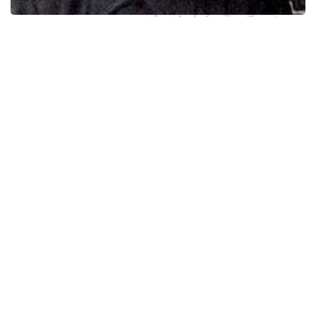
سۋرەت: اۆتوردىڭ جەكە ارحيۆىنەن الىندى
«يگىلىك پەن ىزگىلىكتى قايتسەم حالقىما ارنايمىن» دەپ
تىرلىكتەرىن تىنىمسىزدىقپەن شەگىپ جۇرگەن وسى شاڭىراق
اۋلەتتەرىندە ۇلى اكەلەرى اقتاي، جىلقىشى، ودان كەيىن ءوز
اكەسى سۇگىرباي وتسە، ەندىگى سالماق قارشاداي دالەلقاننىڭ
وزىنە تۇسپەسى بارما.
1906 -جىلى قوبدانىڭ (سىرت موڭعوليا) بايان-ولگەي
اۋدانىندا دۇنيە ەسىگىن اشقان دالەلقان اق وردالارىندا ۇنەمى
بولىپ تۇراتىن جەر داۋى مەن جەسىر داۋىنىڭ بىتىمدەرىنە،
ەلدىڭ ەرتەڭگى تىرلىگى جونىندەگى كەڭەستەرىنە قۇلاق ءتۇرىپ
ءوسىپ، ءسابي ساناسىنا وي ءتۇيىپ جەتىلسە، ال وقۋ جاسىنا
جەتكەسىن اۋىل مولدالارىنىڭ الدىن كورىپ، ءبىلىم الىپ، ءدىني
ساۋاتىمەن قوسا موڭعولشا، اراپشا، ءتىپتى پارسىشا، ورىسشانى
ۇيرەنىپ، ءوز ورتاسىنا دارىنى مەن تالانتىن تانىتىپ ەسەيگەن
دالەلقان ءبىر وتباسىنىڭ عانا ەمەس، بۇكىل ەلىنىڭ ءۇمىتىن
ارقالاعان ازامات بولىپ ەرجەتەدى.