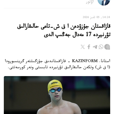
اۆتور
14:24, 05 تامىز 2026
قازاقستان جۇزۋدەن ا ق ش-تاعى حالىقارالىق
تۋرنيردە 17 مەدال جەڭىپ الدى
استانا. KAZINFORM - قازاقستاندىق جۇزگىشتەر گرينسبورودا
(ا ق ش) وتكەن حالىقارالىق تۋرنيردە تابىستى ونەر كورسەتتى.