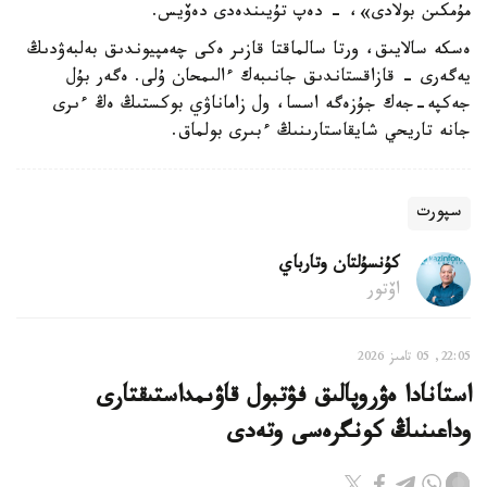
مۇمكىن بولادى»، - دەپ تۇيىندەدى دەۆيس.
ەسكە سالايىق، ورتا سالماقتا قازىر ەكى چەمپيوندىق بەلبەۋدىڭ
يەگەرى - قازاقستاندىق جانىبەك ءالىمحان ۇلى. ەگەر بۇل
جەكپە-جەك جۇزەگە اسسا، ول زاماناۋي بوكستىڭ ەڭ ءىرى
جانە تاريحي شايقاستارىنىڭ ءبىرى بولماق.
سپورت
كۇنسۇلتان وتارباي
اۆتور
22:05, 05 تامىز 2026
استانادا ەۋروپالىق فۋتبول قاۋىمداستىقتارى
وداعىنىڭ كونگرەسى وتەدى