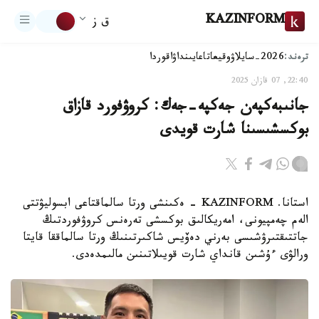
KAZINFORM
ق ز
ترەند:
2026-سايلاۋ
وقيعا
تاعايىنداۋ
اقوردا
22:40, 07 قازان 2025
جانىبەكپەن جەكپە-جەك: كروۋفورد قازاق
بوكسشىسىنا شارت قويدى
استانا. KAZINFORM – ەكىنشى ورتا سالماقتاعى ابسوليۋتتى
الەم چەمپيونى، امەريكالىق بوكسشى تەرەنس كروۋفوردتىڭ
جاتتىقتىرۋشىسى بەرني دەۆيس شاكىرتىنىڭ ورتا سالماققا قايتا
ورالۋى ءۇشىن قانداي شارت قويىلاتىنىن مالىمدەدى.