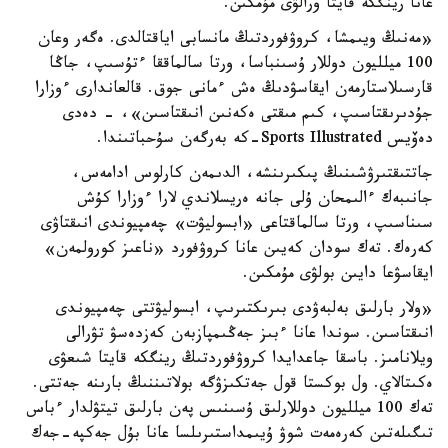
عانا رينگكە قايتا ورالۋى مۇمكىن.
«مەنىڭ ويىمشا، كروۋفوردتىڭ مانسابى اياقتالدى. ەگەر وعان
100 ميلليون دوللار ۇسىنباسا، ورتا سالماققا ءتۇسىپ، جاڭا
قارسىلاستارمەن ايقاسۋدىڭ ەش ءمانى جوق. قالعاندارى ءوزارا
جۇدىرىقتاسىپ، كىم مىقتى ەكەنىن انىقتاسىن»، - دەدى
دەۆيس Sports Illustrated-كە بەرگەن سۇحباتىندا.
جاتتىقتىرۋشىنىڭ پىكىرىنشە، الدىمەن كارلوس ادامەس،
جانىبەك ءالىمحان ۇلى جانە ەريسلاندي لارا ءوزارا كۇش
سىناسىپ، ورتا سالماقتاعى «ابسوليۋت» چەمپيوندى انىقتاۋى
كەرەك. تەك سودان كەيىن عانا كروۋفورد «ناعىز كورولمەن»
ايقاسۋعا دايىن بولۋى مۇمكىن.
«ولار بارلىق بەلبەۋدى بىرىكتىرىپ، ابسوليۋتتى چەمپيوندى
انىقتاسىن. سوندا عانا ءبىز جەڭىمپازبەن كەزدەسۋ تۋرالى
ويلانامىز. باسقا جاعدايدا كروۋفوردتىڭ رينگكە قايتا شىعۋى
ەكىتالاي. ول بوكستا قول جەتكىزۋگە بولاتىننىڭ بارىنە جەتتى.
تەك 100 ميلليون دوللارلىق ۇسىنىس پەن بارلىق تيتۋلدار ءباس
تىگىلەتىن كەرەمەت شوۋ ۇيىمداستىرىلسا عانا بۇل جەكپە-جەك