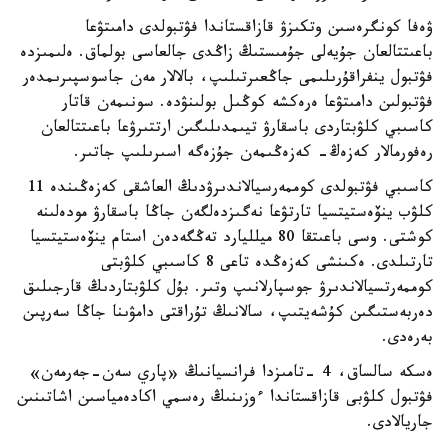
ۋەفا كونگرەسىن وتكىزۋ قازاقستاندا فۋتبولدى دامىتۋعا
باعىتتالعان جۇيەلى جۇمىستىڭ زاڭدى جالعاسى بولماق. ەلىمىزدە
فۋتبول ينفراقۇرىلىمى جاڭعىرتىلىپ، بالالار مەن جاسوسپىرىمدەر
فۋتبولىن دامىتۋعا ەرەكشە كوڭىل بولىنۋدە. سونىمەن قاتار
كاسىبي كلۋبتاردى باسقارۋ تيىمدىلىگىن ارتتىرۋعا باعىتتالعان
رەفورمالار كەزەڭ- كەزەڭىمەن جۇزەگە اسىرىلىپ جاتىر.
كاسىبي فۋتبولدى كوممەرسيالاندىرۋدىڭ العاشقى كەزەڭىندە 11
كلۋب ينۆەستيتسيا تارتۋعا نەگىزدەلگەن جاڭا باسقارۋ مودەلىنە
كوشتى. وسى باعىتقا 80 ميلليارد تەڭگەدەن استام ينۆەستيتسيا
تارتىلدى. ەكىنشى كەزەڭدە تاعى 8 كاسىبي كلۋبتى
كوممەرتسيالاندىرۋ جوسپارلانىپ وتىر. بۇل كلۋبتاردىڭ قارجىلىق
دەربەستىگىن كۇشەيتىپ، سالانىڭ تۇراقتى دامۋىنا جاڭا سەرپىن
بەرەدى.
ەسكە سالساق، 4 -تامىزدا فرانسيانىڭ «پاري سەن-جەرمەن»
فۋتبول كلۋبى قازاقستاندا ءوزىنىڭ رەسمي اكادەمياسىن اشاتىنىن
جاريالادى.