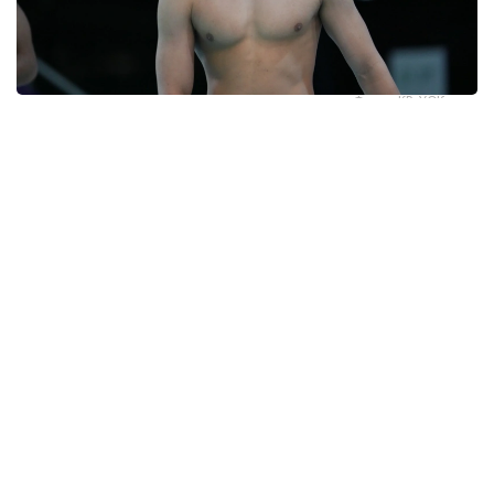
Фото: ҚР ҰОК
وتانداستارىمىز اتالعان باسەكەدە 13 التىن، 2 كۇمىس جانە 2
قولا مەدال جەڭىپ الدى.
سوفيا ابۋباكيروۆا جەكەلەي سايىستا 50 مەترگە باتتەرفلياي
ادىسىمەن جۇزۋدەن التىن الدى. سونداي-اق 50 مەترگە شالقالاپ
جۇزۋدەن قولا جۇلدەگەر اتاندى. ودان بولەك سوفيا 4×50م
ەركىن ستيلدە، 4×100م ەركىن ستيلدە جانە 4×50م ارالاس
ەستافەتادا التىن جۇلدەگە يە بولدى.
ماكسيم سكازوبتسوۆ 100 مەترگە باتتەرفلياي ادىسىمەن جۇزۋدەن
ءبىرىنشى ورىن الدى. ال 200 مەترگە باتتەرفلياي ادىسىمەن
جۇزۋدەن كۇمىس جۇلدەگەر اتانسا، 50 مەترگە باتتەرفلياي
ادىسىمەن جۇزۋدە ءۇشىنشى ورىننان كورىندى.