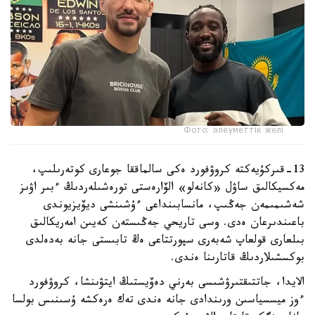
Фото: әлеуметтік желі
13-قىركۇيەكتە كروۋفورد ەكى سالماققا جوعارى كوتەرىلىپ،
مەكسيكالىق ساۋل «كانەلو» الۆارەستى تورەشىلەردىڭ ءبىر اۋىز
شەشىمىمەن جەڭىپ، مانسابىنداعى ءۇشىنشى ديۆيزيوندى
باعىندىرعان ەدى. وسى تاريحي جەڭىستەن كەيىن امەريكالىق
بىلعارى قولعاپ شەبەرى سپورتتاعى ەڭ تابىستى جانە بەدەلدى
بوكسشىلاردىڭ قاتارىنا ەندى.
الايدا، جاتتىقتىرۋشىسى بەرني دەۆيستىڭ ايتۋىنشا، كروۋفورد
ءوز ميسسياسىن ورىندادى جانە ەندى تەك ەرەكشە ۇسىنىس بولسا