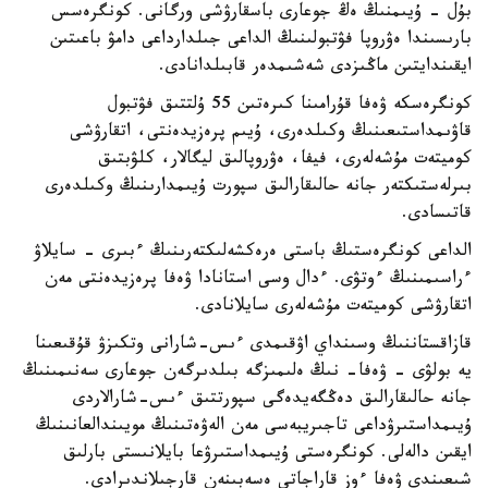
بۇل - ۇيىمنىڭ ەڭ جوعارى باسقارۋشى ورگانى. كونگرەسس
بارىسىندا ەۋروپا فۋتبولىنىڭ الداعى جىلدارداعى دامۋ باعىتىن
ايقىندايتىن ماڭىزدى شەشىمدەر قابىلدانادى.
كونگرەسكە ۋەفا قۇرامىنا كىرەتىن 55 ۇلتتىق فۋتبول
قاۋىمداستىعىنىڭ وكىلدەرى، ۇيىم پرەزيدەنتى، اتقارۋشى
كوميتەت مۇشەلەرى، فيفا، ەۋروپالىق ليگالار، كلۋبتىق
بىرلەستىكتەر جانە حالىقارالىق سپورت ۇيىمدارىنىڭ وكىلدەرى
قاتىسادى.
الداعى كونگرەستىڭ باستى ەرەكشەلىكتەرىنىڭ ءبىرى - سايلاۋ
ءراسىمىنىڭ ءوتۋى. ءدال وسى استانادا ۋەفا پرەزيدەنتى مەن
اتقارۋشى كوميتەت مۇشەلەرى سايلانادى.
قازاقستاننىڭ وسىنداي اۋقىمدى ءىس-شارانى وتكىزۋ قۇقىعىنا
يە بولۋى - ۋەفا- نىڭ ەلىمىزگە بىلدىرگەن جوعارى سەنىمىنىڭ
جانە حالىقارالىق دەڭگەيدەگى سپورتتىق ءىس-شارالاردى
ۇيىمداستىرۋداعى تاجىريبەسى مەن الەۋەتىنىڭ مويىندالعانىنىڭ
ايقىن دالەلى. كونگرەستى ۇيىمداستىرۋعا بايلانىستى بارلىق
شىعىندى ۋەفا ءوز قاراجاتى ەسەبىنەن قارجىلاندىرادى.