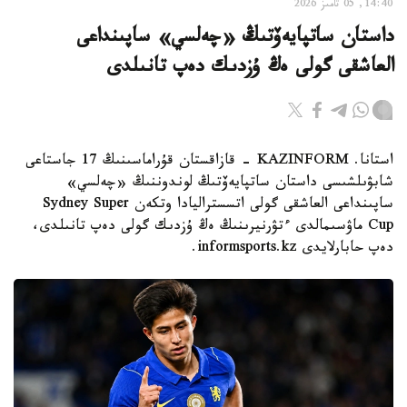
14:40, 05 تامىز 2026
داستان ساتپايەۆتىڭ «چەلسي» ساپىنداعى
العاشقى گولى ەڭ ۇزدىك دەپ تانىلدى
استانا. KAZINFORM - قازاقستان قۇراماسىنىڭ 17 جاستاعى
شابۋىلشىسى داستان ساتپايەۆتىڭ لوندوننىڭ «چەلسي»
ساپىنداعى العاشقى گولى اتسستراليادا وتكەن Sydney Super
Cup ماۋسىمالدى ءتۋرنيرىنىڭ ەڭ ۇزدىك گولى دەپ تانىلدى،
دەپ حابارلايدى informsports.kz.