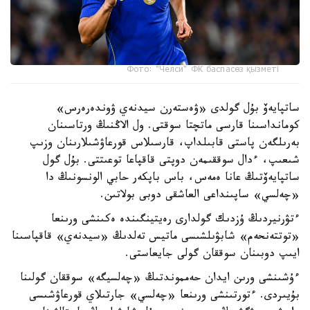
Фото: "Челси" ФК баспасөз қызметі
ساتپايەۆ بۇل گولدى «ۋەستەرن سيدنەي ۋوندەرەرس»
كومانداسىنا قارسى ماتچتا سوقتى. ول الاڭنىڭ ورتاسىنان
بەرىلگەن پاستى قابىلداپ، قارسىلاس قورعاۋشىلارىنان وزىپ
شىعىپ، ءدال سوققىمەن دوپتى قاقپاعا توعىتتى. بۇل گول
ساتپايەۆتىڭ عانا ەمەس، باس باپكەر حابي الونسونىڭ دا
«چەلسي» ساپىنداعى العاشقى دوبى بولاتىن.
ءتۋرنيردىڭ ۇزدىك گولدارى رەيتينگىندە ەكىنشى ورىنعا
«توتتەنحەم» شابۋىلشىسى ماتيس تەلدىڭ «سيدنەي» قاقپاسىنا
ايىپ دوبىنان سوققان گولى جايعاستى.
ءۇشىنشى ورىن ايدان حەمموندتىڭ «چەلسيگە» سوققان گولىنا
بۇيىردى. ءتورتىنشى ورىنعا «چەلسي» جارتىلاي قورعاۋشىسى