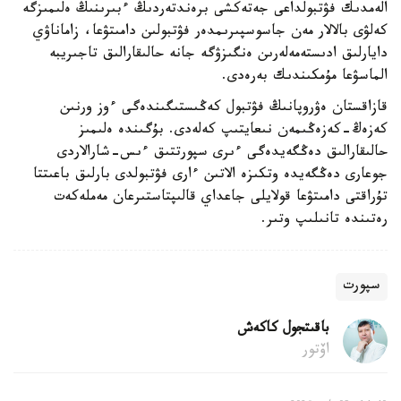
الەمدىك فۋتبولداعى جەتەكشى برەندتەردىڭ ءبىرىنىڭ ەلىمىزگە
كەلۋى بالالار مەن جاسوسپىرىمدەر فۋتبولىن دامىتۋعا، زاماناۋي
دايارلىق ادىستەمەلەرىن ەنگىزۋگە جانە حالىقارالىق تاجىريبە
الماسۋعا مۇمكىندىك بەرەدى.
قازاقستان ەۋروپانىڭ فۋتبول كەڭىستىگىندەگى ءوز ورنىن
كەزەڭ-كەزەڭىمەن نىعايتىپ كەلەدى. بۇگىندە ەلىمىز
حالىقارالىق دەڭگەيدەگى ءىرى سپورتتىق ءىس-شارالاردى
جوعارى دەڭگەيدە وتكىزە الاتىن ءارى فۋتبولدى بارلىق باعىتتا
تۇراقتى دامىتۋعا قولايلى جاعداي قالىپتاستىرعان مەملەكەت
رەتىندە تانىلىپ وتىر.
سپورت
باقىتجول كاكەش
اۆتور