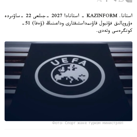
استانا. KAZINFORM - استانادا 2027 -جىلعى 22 -ساۋىردە
ەۋروپالىق فۋتبول قاۋىمداستىقتارى وداعىنىڭ (ۋەفا) 51-
كونگرەسى وتەدى.
Фото: Спорт және туризм министрлігі