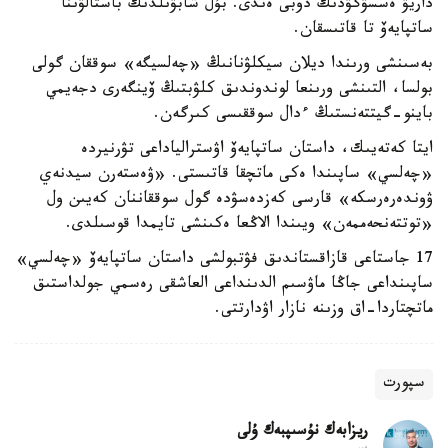
داريۋ ەسسۋگۋدىڭ دوبى ەندى. بۇل شابۋىلدىڭ باستالۋىنا
ساتپايەۆ تا قاتىسقان.
بەسىنشى ورىندا ديلان سيكلۋنانىڭ «چەلسيگە» سوققان گولى
بولسا، التىنشى ورىنعا لوندوندىق كلۋبتىڭ ۆينگەرى دجەيمي
باينو-گيتتەنستىڭ ءدال سوققىسى كىرگەن.
ايتا كەتەيىك، داستان ساتپايەۆ اۋسترالياداعى تۋرنيردە
«چەلسي» ساپىندا ەكى ماتچقا قاتىستى. «ۋەستەرن سيدنەي
ۋوندەرەرسكە» قارسى كەزدەسۋدە گول سوققاننان كەيىن ول
«توتتەنحەممەن» ويىندا الاڭعا ەكىنشى تايمدا قوسىلدى.
17 جاستاعى قازاقستاندىق فۋتبولشى داستان ساتپايەۆ «چەلسي»
ساپىنداعى جاڭا ماۋسىم الدىنداعى العاشقى رەسمي جولداستىق
ماتچتاردا-اق وزىنە نازار اۋدارتتى.
سپورت
ريزابەك نۇسىپبەك ۇلى