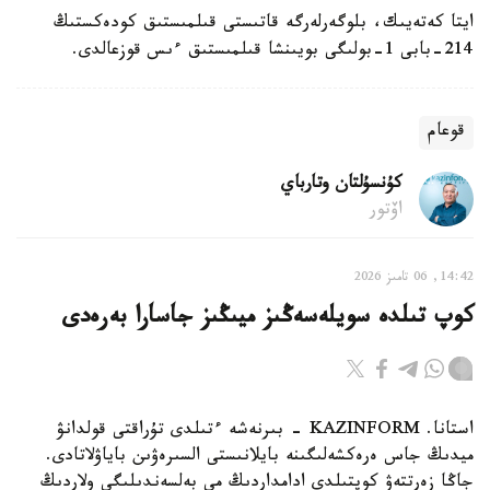
ايتا كەتەيىك، بلوگەرلەرگە قاتىستى قىلمىستىق كودەكستىڭ
214-بابى 1-بولىگى بويىنشا قىلمىستىق ءىس قوزعالدى.
قوعام
كۇنسۇلتان وتارباي
اۆتور
14:42, 06 تامىز 2026
كوپ تىلدە سويلەسەڭىز ميىڭىز جاسارا بەرەدى
استانا. KAZINFORM - بىرنەشە ءتىلدى تۇراقتى قولدانۋ
ميدىڭ جاس ەرەكشەلىگىنە بايلانىستى السىرەۋىن باياۋلاتادى.
جاڭا زەرتتەۋ كوپتىلدى ادامداردىڭ مي بەلسەندىلىگى ولاردىڭ