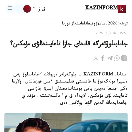
KAZINFORM
ق ز
ترەند:
2026-سايلاۋ
وقيعا
تاعايىنداۋ
اقوردا
15:59, 16 قازان 2025
جانابىلوۆتەرگە قانداي جازا تاعايىندالۋى مۇمكىن؟
استانا. KAZINFORM - بلوگەرلەر ەربولات ءجانابىلوۆ پەن
ەلميرا تولەگەنوۆاعا قاتىستى قىلمىستىق ءىس قوزعالدى. ولارعا
ەكى جىلعا دەيىن باس بوستاندىعىنان ايىرۋ جازاسى
تاعايىندالۋى مۇمكىن. الايدا، ق م ا مالىمەتىنشە، مۇنداي
جاعدايدىڭ الدىن الۋعا بولاتىن ەدى.