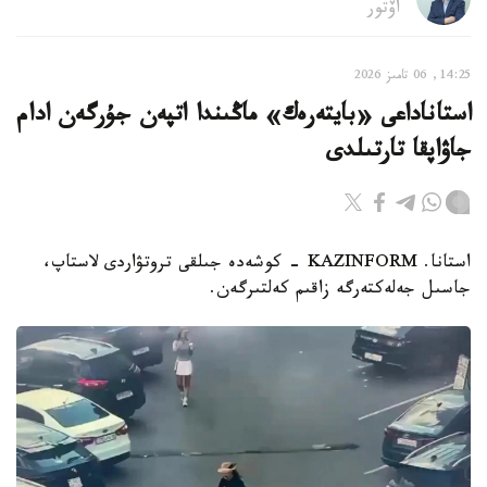
اۆتور
14:25, 06 تامىز 2026
استاناداعى «بايتەرەك» ماڭىندا اتپەن جۇرگەن ادام
جاۋاپقا تارتىلدى
استانا. KAZINFORM - كوشەدە جىلقى تروتۋاردى لاستاپ،
جاسىل جەلەكتەرگە زاقىم كەلتىرگەن.