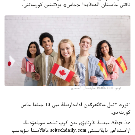
ناقتى جاسىنان الدەقايدا «جاس» بولاتىنىن كورسەتتى.
فوتو earth.com سايتىنان الىندى
ءتورت ءتىل مەڭگەرگەن ادامداردىڭ ميى 13 جىلعا جاس
كورىنەدى.
Aikyn.kz ميدىڭ قارتايۋى مەن كوپ تىلدە سويلەۋدىڭ
اراسىنداعى بايلانىستى scitechdaily.com ماقالاسىنا سۇيەنىپ