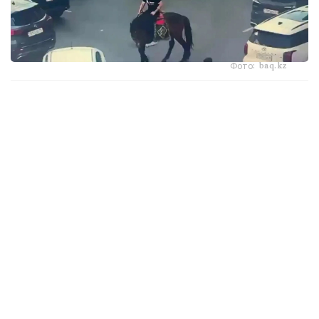
Фото: baq.kz
استانادا كوشەدە اتپەن جۇرگەن ەر ادام اكىمشىلىك جاۋاپتىلىققا
تارتىلدى.
35 جاستاعى ەر ادام ەلورداداعى ويىن-ساۋىق ورىندارىنىڭ بىرىنە
بەينەروليك ءتۇسىرۋ ماقساتىندا اتپەن اۆتوموبيل جولىمەن جانە
جاياۋ جۇرگىنشىلەرگە ارنالعان تروتۋارلارمەن ءجۇرىپ، جاياۋ
جۇرگىنشىلەردىڭ قوزعالىسىنا كەدەرگى كەلتىرگەن.
كەيىن «بايتەرەك» مونۋمەنتى ماڭىنا قاراي بەت العان كەزدە،
جول قيىلىستارىنىڭ بىرىندە جىلقى تروتۋاردى لاستاپ، جاسىل
جەلەكتەرگە زاقىم كەلتىرگەن.
وسىلايشا اباتتاندىرۋ سالاسىنداعى زاڭناما تالاپتارى بۇزىلعان.
اتالعان ەكى قۇقىق بۇزۋشىلىق فاكتىسى بويىنشا ەر ادام