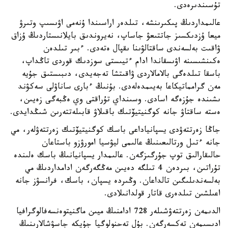
تۇسىندىرەدى.
عالىمداردىڭ پىكىرىنشە، تىلدەر اراسىندا ۇنەمى اۋىسىپ وتىرۋ
ميعا ۇزدىكسىز جاتتىعۋ جاساپ، نەيروندىق بايلانىستاردىڭ ۇزاق
ۋاقىت بەلسەندى ساقتالۋىنا ىقپال ەتەدى. ءبىر تىلدەن
ەكىنشىسىنە اۋىسقاندا ادام ءتيىستى سوزدىك قوردى تاڭداپ،
باسقا تىلدەگى بالامالاردى ۋاقىتشا تەجەيدى، دىبىستىق جۇيە
مەن گرامماتيكاعا بەيىمدەلەدى. بۇنىڭ ءبارى ساناۋلى سەكۋند
ىشىندە جۇزەگە اسادى. وسىنداي تۇراقتى وي ەڭبەگى زەيىن،
ەستە ساقتاۋ جانە كوگنيتيۆتىك باقىلاۋ قابىلەتتەرىن شىڭدايدى.
جاڭا زەرتتەۋدى يسپانياداعى باسك كوگنيتيۆتىك زەرتتەۋلەر، مي
جانە ءتىل ورتالىعىنىڭ عالىمى ليۋسيا امورۋزو باستاعان
حالىقارالىق توپ جۇرگىزگەن. عالىمدار يسپانيانىڭ باسك ەلىندە
تۇراتىن، بىردەن 4 تىلگە دەيىن مەڭگەرگەن ادامداردىڭ مي
بەلسەندىلىگىن تالداعان. وڭىردە يسپان، باسك، فرانسۋز جانە
اعىلشىن تىلدەرى قاتار قولدانىلادى.
الدىمەن زەرتتەۋشىلەر 728 ادامنىڭ ميىن ماگنيتوەنسەفالوگرافيا
ادىسىمەن تەكسەرگەن. بۇل تەحنولوگيا جۇيكە جاسۋشالارىنىڭ