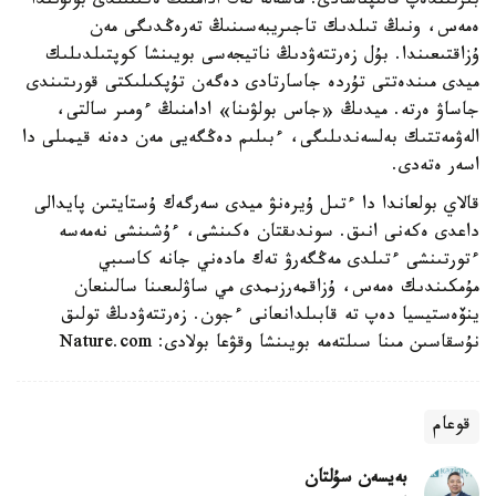
بىرتىندەپ قالىپتاسادى. ماسەلە تەك ادامنىڭ ەكىتىلدى بولۋىندا
ەمەس، ونىڭ تىلدىك تاجىريبەسىنىڭ تەرەڭدىگى مەن
ۇزاقتىعىندا. بۇل زەرتتەۋدىڭ ناتيجەسى بويىنشا كوپتىلدىلىك
ميدى مىندەتتى تۇردە جاسارتادى دەگەن تۇپكىلىكتى قورىتىندى
جاساۋ ەرتە. ميدىڭ «جاس بولۋىنا» ادامنىڭ ءومىر سالتى،
الەۋمەتتىك بەلسەندىلىگى، ءبىلىم دەڭگەيى مەن دەنە قيمىلى دا
اسەر ەتەدى.
قالاي بولعاندا دا ءتىل ۇيرەنۋ ميدى سەرگەك ۇستايتىن پايدالى
داعدى ەكەنى انىق. سوندىقتان ەكىنشى، ءۇشىنشى نەمەسە
ءتورتىنشى ءتىلدى مەڭگەرۋ تەك مادەني جانە كاسىبي
مۇمكىندىك ەمەس، ۇزاقمەرزىمدى مي ساۋلىعىنا سالىنعان
ينۆەستيسيا دەپ تە قابىلدانعانى ءجون. زەرتتەۋدىڭ تولىق
نۇسقاسىن مىنا سىلتەمە بويىنشا وقۋعا بولادى: Nature.com
قوعام
بەيسەن سۇلتان