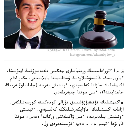
Коллаж: Kazinform/ Canva/ hyundai.com/
instagram.com/zhanabylov_e
ق م ا ءتوراعاسىنىڭ ورىنباسارى جەڭىس ەلەمەسوۆتىڭ ايتۋىنشا،
ءبارى ىسكە قاتىسۋشىلاردىڭ ۇستانىمىنا بايلانىستى. ەگەر ادام
اكىمشىلىك جازاعا كەلىسپەي، ءوتىنىش بەرسە (جانابىلوۆتەردىڭ
جاعدايىندا)، ءىس سوتقا جىبەرىلەدى.
«اكىمشىلىك قۇقىقبۇزۋشىلىق تۋرالى كودەكستە كورسەتىلگەن.
ازامات اكىمشىلىك جاۋاپكەرشىلىككە كەلىسپەي، ءتيىستى
ءوتىنىش بىلدىرسە، ءىس ۋاكىلەتتى ورگاندا ەمەس، سوتتا
قارالۋعا ءتيىس»، - دەپ ءتۇسىندىردى ول.