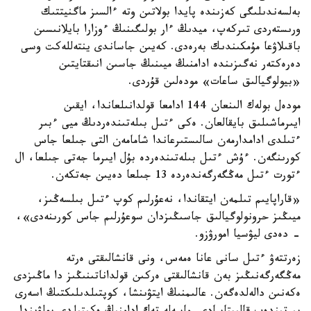
بەلسەندىلىگى كەزىندە پايدا بولاتىن وتە ءالسىز ماگنيتتىك
ورىستەردى تىركەپ، ميدىڭ ءار بولىگىنىڭ ءوزارا بايلانىسىن
باقىلاۋعا مۇمكىندىك بەرەدى. كەيىن جاساندى ينتەللەكت وسى
دەرەكتەر نەگىزىندە ادامنىڭ ميىنىڭ جاسىن انىقتايتىن
«بيولوگيالىق ساعات» مودەلىن قۇردى.
مودەل بولەك الىنعان 144 ادامعا قولدانىلعاندا، ايقىن
ايىرماشىلىق بايقالعان. ەكى ءتىل بىلەتىندەردىڭ ميى ءبىر
ءتىلدى ادامدارمەن سالىستىرعاندا شامامەن التى جىلعا جاس
كورىنگەن. ءۇش ءتىل بىلەتىندەردە بۇل ايىرما جەتى جىلعا، ال
ءتورت ءتىل مەڭگەرگەندەردە 13 جىلعا دەيىن جەتكەن.
«قاراپايىم تىلمەن ايتقاندا، نەعۇرلىم كوپ ءتىل بىلسەڭىز،
ميىڭىز حرونولوگيالىق جاسىڭىزدان سوعۇرلىم جاس كورىنەدى»،
- دەدى ليۋسيا امورۋزو.
زەرتتەۋ ءتىل سانى عانا ەمەس، ونى قانشالىقتى ەرتە
مەڭگەرگەنىڭىز بەن قانشالىقتى ەركىن قولداناتىنىڭىز دا ماڭىزدى
ەكەنىن دالەلدەگەن. عالىمنىڭ ايتۋىنشا، كوپتىلدىلىكتىڭ اسەرى