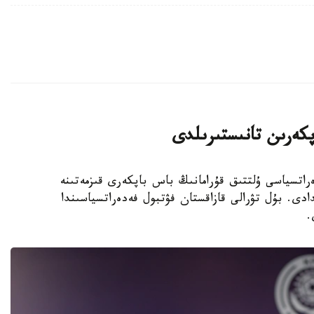
پكەرىن تانىستىرىلدى
 فۋتبول فەدەراتسياسى ۇلتتىق قۇرامانىڭ باس باپكەرى قىزمەتىنە
دى. بۇل تۋرالى قازاقستان فۋتبول فەدەراتسياسىندا
.