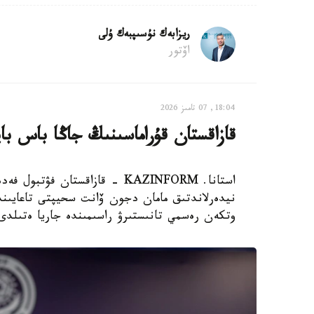
ريزابەك نۇسىپبەك ۇلى
اۆتور
18:04, 07 تامىز 2026
قازاقستان قۇراماسىنىڭ جاڭا باس با
استانا. KAZINFORM - قازاقستان
نيدەرلاندتىق مامان دجون ۆانت سحيپتى تاعايىندا
وتكەن رەسمي تانىستىرۋ راسىمىندە جاريا ەتىلدى