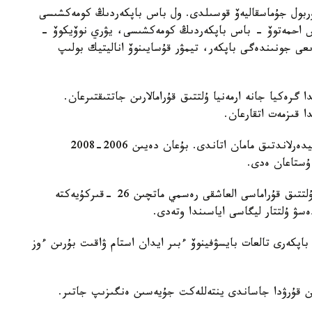
 نۇربول جۇماسقاليەۆ قوسىلدى. ول باس باپكەردىڭ كومەكشىسى
دوس احمەتوۆ - باس باپكەردىڭ كومەكشىسى، يۋري نوۆيكوۆ -
ىعى جونىندەگى باپكەر، تيمۋر قۇسايىنوۆ اناليتيك بولىپ
گرەكيا جانە ارمەنيا ۇلتتىق قۇرامالارىن جاتتىقتىرعان.
ا قىزمەت اتقارعان.
ول قازاقستان ۇلتتىق قۇراماسىن باسقارعان ەكىنشى نيدەرلاندتىق مامان اتاندى. بۇعان دەيىن 2006-2008
 ۇستاعان ەدى.
دجون ۆانت سحيپ جەتەكشىلىك ەتەتىن قازاقستان ۇلتتىق قۇراماسى العاشقى رەسمي ماتچىن 26 -قىركۇيەكتە
ەسۋ ۇلتتار ليگاسى اياسىندا وتەدى.
اپكەرى تالعات بايسۋفينوۆ ءبىر ايدان استام ۋاقىت بۇرىن ءوز
ن قۇرۋدا جاساندى ينتەللەكت جۇيەسىن ەنگىزىپ جاتىر.