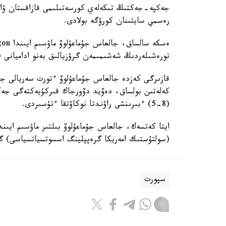
رەسمي سايتىنان كورۋگە بولادى.
تورەشىلەردىڭ شەشىمىمەن گرۋزيالىق بەنو اداميانى (12-9-2) تىزە بۇكتىردى
قازىرگى كەزدە جالعاس جۇماعۇلوۆ ءتورت سەريالى جەڭ
كەلەتىن بولساق، دەۆيد دۆورجاك قىركۇيەكتەگى جەك
(8-5) ءبىرىنشى راۋندتا نوكاۋتقا ءتۇسىردى.
(سولتۇستىك امەريكا گرەپپلينگ اسسوتسياتسياسى) گر
سپورت