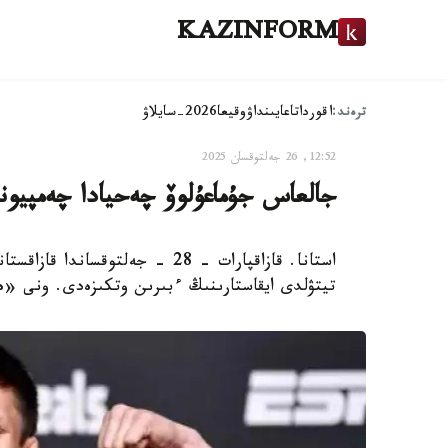
KAZINFORM
ترەند:
اقوردا
تاعايىنداۋ
وقيعا
2026-سايلاۋ
12:52, 26 جەلتوقسان 2025
جالعاس جۇماعۇلوۆ چەحيادا چەمپيوند
تيتۋلدى ايقاستارىنىڭ ءبىرىن وتكىزەدى. ونى «ەۋروپالىق UFC» دە