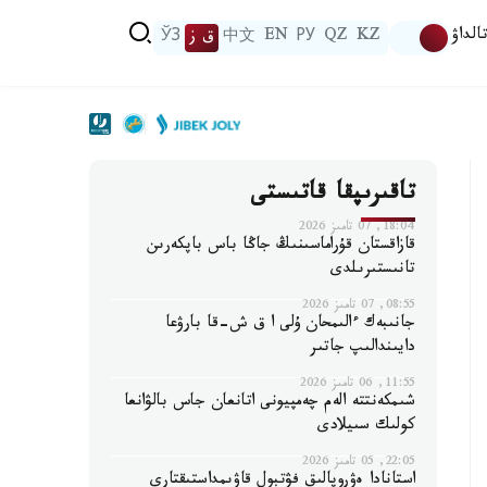
الداۋ
KZ
QZ
РУ
EN
中文
ق ز
ЎЗ
تاقىرىپقا قاتىستى
18:04, 07 تامىز 2026
قازاقستان قۇراماسىنىڭ جاڭا باس باپكەرىن
تانىستىرىلدى
08:55, 07 تامىز 2026
جانىبەك ءالىمحان ۇلى ا ق ش-قا بارۋعا
دايىندالىپ جاتىر
11:55, 06 تامىز 2026
شىمكەنتتە الەم چەمپيونى اتانعان جاس بالۋانعا
كولىك سىيلادى
22:05, 05 تامىز 2026
استانادا ەۋروپالىق فۋتبول قاۋىمداستىقتارى