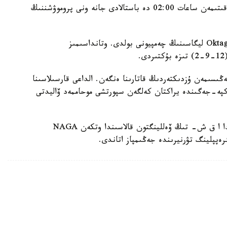
جەكپە-جەكتىڭ تىكەلەي كورسەتىلىمى قازاقستان ۋاقىتىمەن ساعات 02:00 دە باستالادى جانە ونى پروموۋشننىڭ
ەسكە سالساق، جالعاس جۇماعۇلوۆ ماۋسىم ايىندا Oktagon ليگاسىنىڭ چەمپيونى بولدى. وتانداسىمىز
.
ىسىمەن ۇزدىكتەردىڭ قاتارىنا ەنگەن. الداعى قارسىلاسىنا
پە-جەگىندە يراكتان كەلگەن سپورتشى موحاممەد ۆاليدتى
ايتا كەتسەك، جالعاس جۇماعۇلوۆ بىلتىر ماۋسىم ايىندا ا ق ش- تىڭ ۆەللينگتون قالاسىندا وتكەن NAGA
ەپپلينگ تۋرنيرىندە جەڭىمپاز اتاندى.