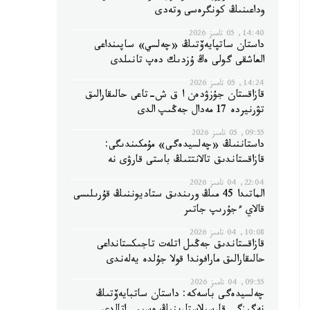
وداعىنىڭ كونگرەسى وتەدى
14:40, 05 تامىز 2026
داستان ساتپايەۆتىڭ «چەلسي» ساپىنداعى
العاشقى گولى ەڭ ۇزدىك دەپ تانىلدى
14:24, 05 تامىز 2026
قازاقستان جۇزۋدەن ا ق ش-تاعى حالىقارالىق
تۋرنيردە 17 مەدال جەڭىپ الدى
09:55, 05 تامىز 2026
داستاننىڭ «چەلسيدەگى» مۇمكىندىگى:
قازاقستاندىق تالانتتىڭ باستى قارۋى نە
22:04, 04 تامىز 2026
الماتىدا 45 مىڭ ورىندىق ستاديوننىڭ قۇرىلىسى
قالاي ءجۇرىپ جاتىر
10:08, 04 تامىز 2026
قازاقستاندىق جەڭىل اتلەت تاجىكستانداعى
حالىقارالىق مارافوندا قولا جۇلدە يەلەندى
09:55, 04 تامىز 2026
چەلسيدەگى باسەكە: داستان ساتبايەۆتىڭ