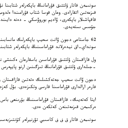
سونىمەن قاتار ۇلتتىق قۇرامانىڭ باپكەرلەر شتابىنا
قىزمەتىن اتقارادى. وعان قوسا شتاب قۇرامىندا ەل
قاقپاشىلار باپكەرى، ۆاديم بوروۆسكي - دەنە دايىند
جۇمىس ىستەيدى.
62 جاستاعى دجون ۆانت سحيپ باپكەرلىك مانسابىندا 
سونداي-اق نيدەرلاند قۇراماسىنىڭ باپكەرلەر شتابىند
-جىلدارى ۇلتتىق قۇرامانىڭ تىزگىنىن ارنو پايپەرس
فارەر ارالدارى قۇراماسىنا قارسى وتكىزەدى. بۇل كەزد
ايتا كەتەيىك، قازاقستان قۇراماسىنىڭ بۇرىنعى باس ب
ەركىمەن قىزمەتىنەن كەتكەن ەدى.
سونىمەن قاتار ق ف ف كاسىبي تۋرنيرلەر كۇنتىزبەسى