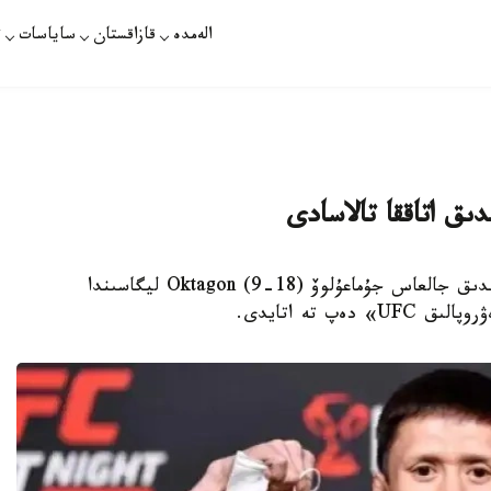
الەمدە
قازاقستان
ساياسات
ت
ىق اتاققا تالاسادى
استانا. قازاقپارات - 28 - جەلتوقساندا قازاقستاندىق جالعاس جۇماعۇلوۆ (18-9) Oktagon ليگاسىندا
پ تە اتايدى.