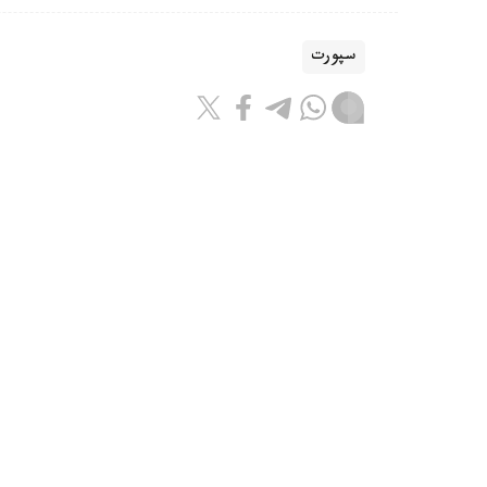
سپورت
باقىتجول كاكەش
اۆتور
08:55, 07 تامىز 2026
جانىبەك ءالىمحان ۇلى ا ق ش-قا بار
استانا. kazinform - قازاقستاندىق 
بارىپ، الداعى جەكپە-جەكتەرىنە دايىندىقتى جال