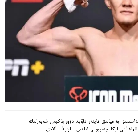
Oktagon 81 تۋرنيرىندە وتانداسىمىز چەحيالىق فايتەر داۆيد دۆورجاكپەن شەبەرلىك
اقتاعى ليگا چەمپيونى اتاعىن ساراپقا سالادى.