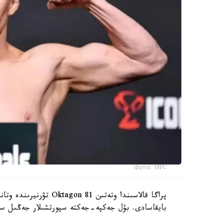
Фото: UFC
پراگا قالاسىندا وتەتىن 
بايقاسادى. بۇل جەكپە-جەكتە سپورتشىلار جەڭىل سالم