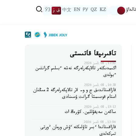
الداۋ
KZ
QZ
РУ
EN
中文
ق ز
ЎЗ
تاقىرىپقا قاتىستى
17:51, 08 تامىز 2026
اكىمدىكتەر تالاپكەرلەرگە نەشە ءبىلىم گرانتىن
ءبولدى
16:38, 08 تامىز 2026
قازاقستاندىق ج و و- لار تالاپكەرلەرگە 2 مىڭنان
استام قوسىمشا گرانت ۇسىنادى
15:12, 08 تامىز 2026
ساكەن سەيفۋللين. كۇرەڭ ات
13:06, 08 تامىز 2026
قازاقستاندا ءبىر تاۋلىكتە ءۇش ورمان ءورتى
تىركەلدى