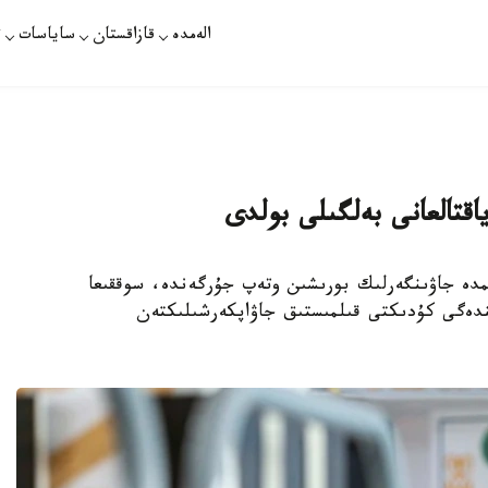
الەمدە
قازاقستان
ساياسات
ت
قتالعانى بەلگىلى بولدى
 اسكەري بولىمدە جاۋىنگەرلىك بورىشىن وتەپ جۇرگەندە، سوققىعا
ندەگى كۇدىكتى قىلمىستىق جاۋاپكەرشىلىكتەن