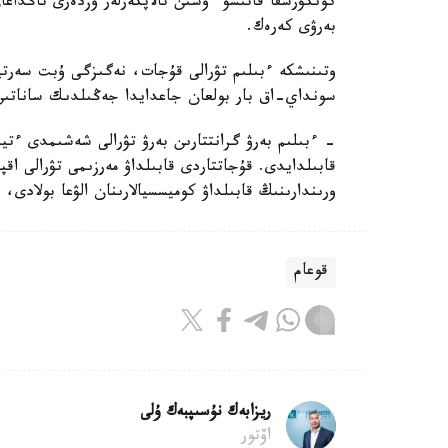
كونكۋرسقا قاتىسۋ ءۇشىن تالاپكەرلەر وزدەرى تاڭداع
بەرۋى كەرەك.
وتىنىشكە ءبىلىم تۋرالى قۇجات، نەگىزگى ۇبت سەرت
سونداي-اق بار بولعان جاعدايدا جەڭىلدىك ساناتىن ر
- ءبىلىم بەرۋ گرانتتارىن بەرۋ تۋرالى شەشىمدى ءتي
قابىلدايدى. قۇجاتتاردى قابىلداۋ مەرزىمى تۋرالى اق
ورىندارىنىڭ قابىلداۋ كوميسسيالارىنان الۋعا بولادى،
قوعام
ريزابەك نۇسىپبەك ۇلى
اۆتور