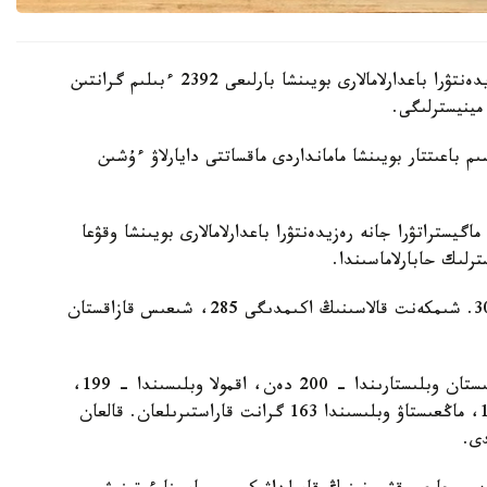
بيىل اكىمدىكتەر باكالاۆريات، ماگيستراتۋرا جانە رەزيدەنتۋرا باعدارلامالارى بويىنشا بارلىعى 2392 ءبىلىم گرانتىن
مينيسترلىگى.
 باعىتتار بويىنشا مامانداردى ماقساتتى دايارلاۋ ءۇشىن
گيستراتۋرا جانە رەزيدەنتۋرا باعدارلامالارى بويىنشا وقۋعا
ەڭ كوپ گرانت استانا قالاسىندا قاراستىرىلعان - 303. شىمكەنت قالاسىنىڭ اكىمدىگى 285، شىعىس قازاقستان
باتىس قازاقستان وبلىسىندا – 211، اباي جانە تۇركىستان وبلىستارىندا – 200 دەن، اقمولا وبلىسىندا – 199،
قاراعاندى وبلىسىندا – 198، اتىراۋ وبلىسىندا – 187، ماڭعىستاۋ وبلىسىندا 163 گرانت قاراستىرىلعان. قالعان