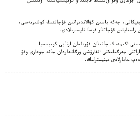
ان جوعارى وقۋ ورنىنىڭ قابىلداۋ كوميسسياسىنا ءوتىنىش
يفيكاتى، جەكە باسىن كۋالاندىراتىن قۇجاتتىڭ كوشىرمەسى،
استايتىن قۇجاتتار قوسا تاپسىرىلادى.
ىستى اكىمدىك جانىنان قۇرىلعان ارنايى كوميسسيا
پاراتتى جەرگىلىكتى اتقارۋشى ورگانداردان جانە جوعارى وقۋ
 دەپ حابارلادى مينيسترلىك.