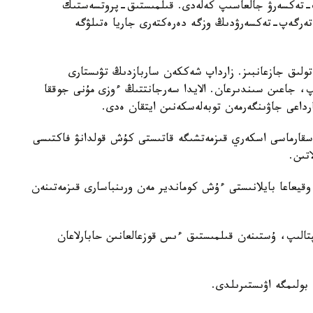
پ-تەكسەرۋ جالعاسىپ كەلەدى. قىلمىستىق-پروتسەستىك
دەيىنگى تەرگەپ-تەكسەرۋدىڭ وزگە دەرەكتەرى جاريا ەتىلۋگە
ولىق جازعانبىز. زارداپ شەككەن ساربازدىڭ تۋىستارى
پ، جاعىن سىندىرعان. الايدا سەرجانتتىڭ ءوزى مۇنى جوققا
رداعى جاۋىنگەرمەن توبەلەسكەنىن ايتقان ەدى.
سقارماسى اسكەري قىزمەتشىگە قاتىستى كۇش قولدانۋ فاكتىسى
تىن.
قيعاعا بايلانىستى ءۇش كوماندير مەن ورىنباسارى قىزمەتىنەن
تالىپ، ۇستىنەن قىلمىستىق ءىس قوزعالعانىن حابارلاعان
بولىمگە اۋىستىرىلدى.