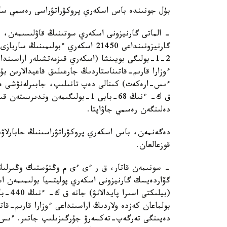
بۇل جونىندە باس اسكەري پروكۋراتۋراسى رەسمي ساۋا
- الماتى گارنيزونى اسكەري سوتىنىڭ قاۋلىسىمەن، 
2-1-بولىگى بويىنشا (اسكەري قىزمەتشىلەر اراسىندا
ءوزارا قارىم-قاتىناستاردىڭ جارعىلىق قاعيدالارىن بۇ
ءىس-ارەكەت) كىنالى دەپ تانىلىپ، جابىرلەنۋشى ە. ق
ق ك- ءنىڭ 68-بابى 1-بولىگىمەن و
دەلىنگەن رەسمي جاۋاپتا.
دەگەنمەن، باس اسكەري پروكۋراتۋراسىنىڭ حابارلاۋى
قوزعالعان.
- سونىمەن قاتار، ق ر ءى ءى م وڭتۇستىك وڭىرلىك 
(بيلىك
بولماعان كەزدە ولاردىڭ اراسىنداعى ءوزارا قارىم-قات
دەيىنگى تەرگەپ-تەكسەرۋ جۇرگىزىلىپ جاتىر. ءىس بوي