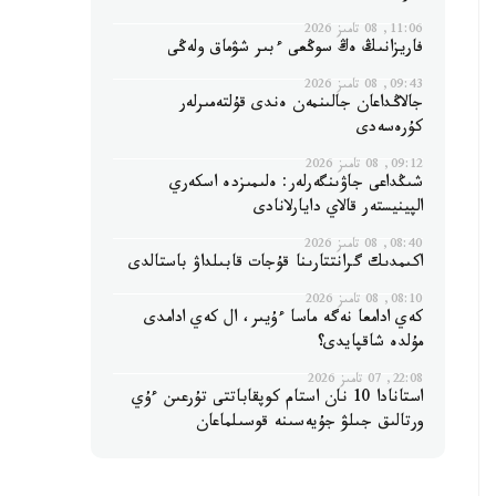
11:06, 08 تامىز 2026
فاريزانىڭ ەڭ سوڭعى ءبىر شۋماق ولەڭى
09:43, 08 تامىز 2026
جالاڭداعان جالىنمەن ەندى قۇلتەمىرلەر
كۇرەسەدى
09:12, 08 تامىز 2026
شىڭداعى جاۋىنگەرلەر: ەلىمىزدە اسكەري
الپينيستەر قالاي دايارلانادى
08:40, 08 تامىز 2026
اكىمدىك گرانتتارىنا قۇجات قابىلداۋ باستالدى
08:10, 08 تامىز 2026
كەي ادامعا نەگە ماسا ءۇيىر، ال كەي ادامدى
مۇلدە شاقپايدى؟
22:08, 07 تامىز 2026
استانادا 10 نان استام كوپقاباتتى تۇرعىن ءۇي
ورتالىق جىلۋ جۇيەسىنە قوسىلماعان