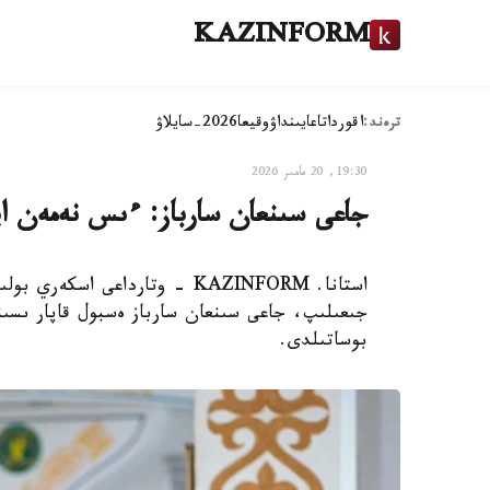
KAZINFORM
ترەند:
اقوردا
تاعايىنداۋ
وقيعا
2026-سايلاۋ
19:30, 20 مامىر 2026
جاعى سىنعان سارباز: ءىس نەمەن ايا
استانا. KAZINFORM - وتارداعى
جىعىلىپ، جاعى سىنعان سارباز ەسبول قاپار ىسى
بوساتىلدى.