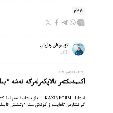
قوعام
كۇنسۇلتان وتارباي
اۆتور
17:51, 08 تامىز 2026
اكىمدىكتەر تالاپكەرلەرگە نەشە ءبى
استانا. KAZINFORM - قازاقستاند
گرانتتارىن تاعايىنداۋ كونكۋرسىنا ءوتىنىش قابىل