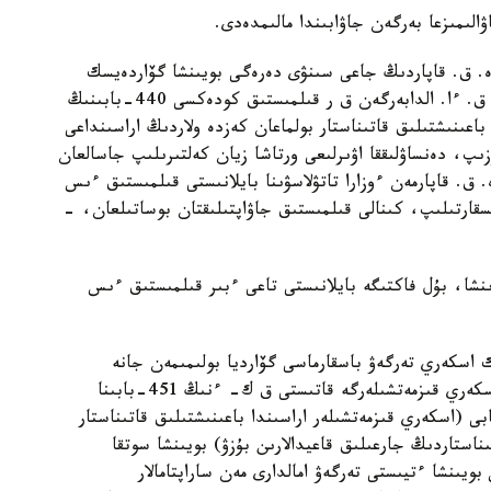
لىمىزعا بەرگەن جاۋابىندا مالىمدەدى.
ە. ق. قاپاردىڭ جاعى سىنۋى دەرەگى بويىنشا گۆاردەيسك
گارنيزونىنداعى 21450 اسكەري ءبولىمىنىڭ ساربازى ق. ءا. الدابەرگەن ق ر قىلمىستىق كودەكسى 440-بابىنىڭ
 باعىنىشتىلىق قاتىناستار بولماعان كەزدە ولاردىڭ اراسىنداعى
زىپ، دەنساۋلىققا اۋىرلىعى ورتاشا زيان كەلتىرىلىپ جاسالعان
. قاپارمەن ءوزارا تاتۋلاسۋىنا بايلانىستى قىلمىستىق ءىس
ندىرىستەن قىسقارتىلىپ، كىنالى قىلمىستىق جاۋاپتىلىقتان بوساتىلعان، -
نشا، بۇل فاكتىگە بايلانىستى تاعى ءبىر قىلمىستىق ءىس
اسكەري تەرگەۋ باسقارماسى گۆارديا بولىمىمەن جانە
گۆاردەيسك گارنيزونى اسكەري پوليتسيا بولىمىمەن اسكەري قىزمەتشىلەرگە قاتىستى ق ك- ءنىڭ 451-بابىنا
تى اسىرا پايدالانۋ) جانە ق ك- ءنىڭ 440-بابى (اسكەري قىزمەتشىلەر اراسىندا باعىنىشتىلىق قاتىناستار
ىناستاردىڭ جارعىلىق قاعيدالارىن بۇزۋ) بويىنشا سوتقا
ىنشا ءتيىستى تەرگەۋ امالدارى مەن ساراپتامالار