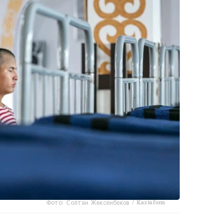
Фото: Солтан Жексенбеков / Kazinform