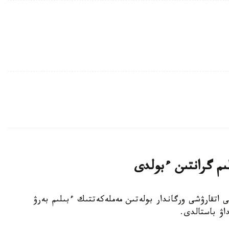
لىم گرانتىن ءبولدى
ا جەرگىلىكتى اتقارۋشى ورگاندار بولەتىن مەملەكەتتىك ءبىلىم بەرۋ
داۋ باستالدى.