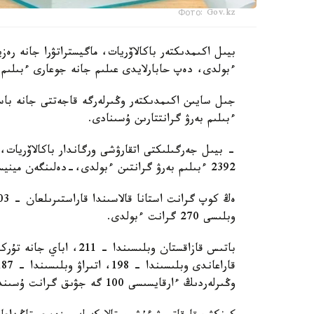
Фото: Gov.kz
ءبولدى، دەپ حابارلايدى عىلىم جانە جوعارى ءبىلىم 
جىل سايىن اكىمدىكتەر وڭىرلەرگە قاجەتتى جانە باسىم
ءبىلىم بەرۋ گرانتتارىن ۇسىنادى.
- بيىل جەرگىلىكتى اتقارۋشى ورگاندار باكالاۆريات، ما
2392 ءبىلىم بەرۋ گرانتىن ءبولدى،-دەلىنگەن مينيسترلىك حابارلاماسىندا.
وبلىسى 270 گرانت ءبولدى.
وڭىرلەردىڭ ءارقايسىسى 100 گە جۋىق گرانت ۇسىندى.