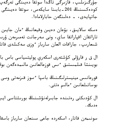
جۇرگىزىلىپ، قازىرگى تاڭدا سوتقا دەيىنگى تەرگە
كودەكسىنىڭ 201-بابىنا سايكەس، سوتقا 
جاتپايدى، - دەلىنگەن حابارلامادا.
ەسكە سالايىق، بۇعان دەيىن وقيعانىڭ ءمان جايىن ت
تاراتقان اقپاراتقا ساي، ونى سەرجانت تەمىرمەن ۇرى
شىعارىپ، جاراقات العان سارباز ءوزى سەكىلدى قاتا
ال ق ر قارۋلى كۇشتەرى اسكەري پوليتسياسى باس با
بويىنشا قىلمىستىق ءىس قوزعالعانىن مالىمدەگەن بولا
قورعانىس مينيسترلىگىنىڭ باسپا ءسوز قىزمەتى وسى و
بوساتىلعانىن ءمالىم ەتتى.
ال كۇدىكتى رەتىندە جابىرلەنۋشىنىڭ بورىشتاسى ايىپ
ەدىك.
سونىمەن قاتار، اسكەردە جاعى سىنعان سارباز باسقا 