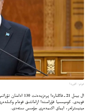
فوتو: اقوردا
ال بيىل 21-قاڭتاردا پر
قويدى. كوميسسيا قۇرامىندا ازاماتتىق قوعام وكىلدەرى
مينيسترلەر، ايماق اكىمدەرى جۇمىس ىستەدى.