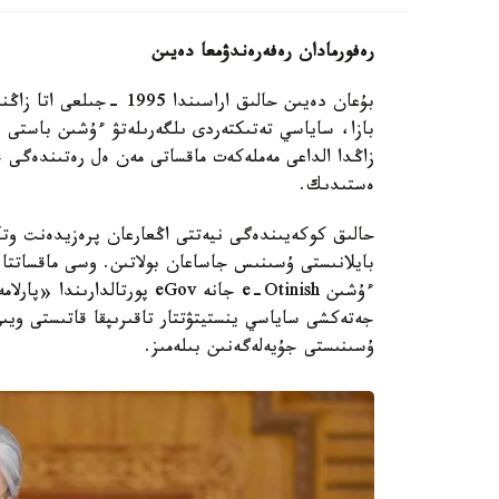
رەفورمادان رەفەرەندۋمعا دەيىن
بۇعان دەيىن حالىق اراسىن
بازا، ساياسي تەتىكتەردى ىلگەرىلەتۋ ءۇشىن باستى قۇ
زاڭدا الداعى مەملەكەت ماقساتى مەن ەل رەتىندەگى 
ەستىدىك.
حالىق كوكەيىندەگى نيەتتى اڭعارعان پرەزيدەنت وتكە
بايلانىستى ۇسىنىس جاساعان بولاتىن. وسى ماقساتتا 
ۇسىنىستى جۇيەلەگەنىن بىلەمىز.