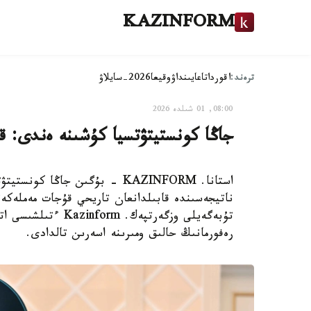
KAZINFORM
ترەند:
اقوردا
تاعايىنداۋ
وقيعا
2026-سايلاۋ
08:00, 01 شىلدە 2026
جاڭا كونستيتۋتسيا كۇشىنە ەندى: ق
استانا. KAZINFORM - بۇگىن جاڭا
ناتيجەسىندە قابىلدانعان تاريحي قۇجات مەملەكەت
تۇبەگەيلى وزگەرتپەك
رەفورمانىڭ حالىق ومىرىنە اسەرىن تالدادى.