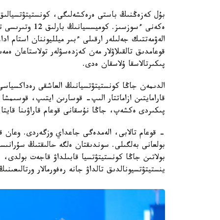
بۇل كەزەڭنىڭ باستى ەرەكشەلىگى، كونستيتۋتسيالىق 
ەكەنى ءسوزسىز. ك
الەۋمەتتىك جەلىلەر ارقىلى ءبىر ميلليوننان استام اد
قوعامدىق تالقىلاۋلار مەن كەزدەسۋلەر تولاستاعان ەمە
پىكىرتالاسقا ۇلاسقان ەدى.
الدىمەن جاڭا كونستيتۋتسيانىڭ العاشقى رەداكسياسى
قارامايتىن ازاماتتار الىپ- قوسارىن ايتىپ، قوسىمش
پىكىردى ەكشەپ، جاڭا نۇسقانى قوعام قاراۋىنا قايتا
- قوعام تالابى، الەمدەگى جاعداي وزگەردى. وعان قوس
بولعانى بەلگىلى. سوندىقتان ەلگە حالىقتىڭ سۇرانىسىن
بولاتىن جاڭا كونستيتۋتسيا قابىلداۋ قاجەت بولدى، 
ينستيتۋتسيونالدىق تالداۋ جانە رەفورمالار ورتالىعىنى