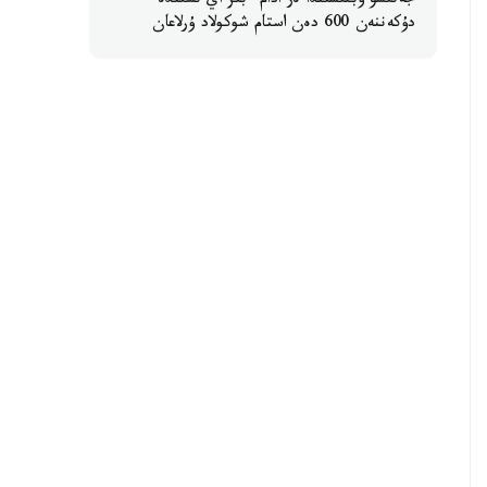
جەتىسۋ وبلىسىندا ەر ادام ءبىر اي ىشىندە
دۇكەننەن 600 دەن استام شوكولاد ۇرلاعان