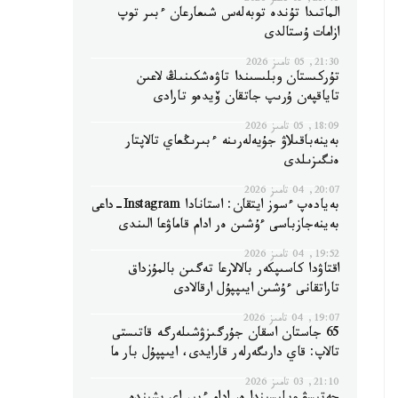
21:46, 05 تامىز 2026
الماتىدا تۇندە توبەلەس شىعارعان ءبىر توپ
ازامات ۇستالدى
21:30, 05 تامىز 2026
تۇركىستان وبلىسىندا تاۋەشكىنىڭ لاعىن
تاياقپەن ۇرىپ جاتقان ۆيدەو تارادى
18:09, 05 تامىز 2026
بەينەباقىلاۋ جۇيەلەرىنە ءبىرىڭعاي تالاپتار
ەنگىزىلدى
20:07, 04 تامىز 2026
بەيادەپ ءسوز ايتقان: استانادا Instagram-داعى
بەينەجازباسى ءۇشىن ەر ادام قاماۋعا الىندى
19:52, 04 تامىز 2026
اقتاۋدا كاسىپكەر بالالارعا تەگىن بالمۇزداق
تاراتقانى ءۇشىن ايىپپۇل ارقالادى
19:07, 04 تامىز 2026
65 جاستان اسقان جۇرگىزۋشىلەرگە قاتىستى
تالاپ: قاي دارىگەرلەر قارايدى، ايىپپۇل بار ما
21:10, 03 تامىز 2026