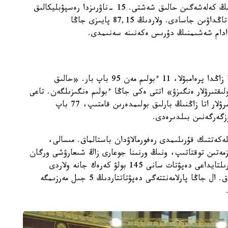
تۇبىندە جارتى جىلعا جۋىق تالقىعا تۇسكەن اتا زاڭنىڭ كەلەشەگىن حالىق شەشتى. 15 -ناۋرىزدا رەسپۋبليكالىق
رەفەرەندۋم ۇيىمداستىرىلىپ، وندا 9126850 ازامات تاڭداۋىن جاسادى. ولاردىڭ 87,15 پايىزى جاڭا
سونىمەن، بۇگىننەن باستاپ كۇشىنە ەنگەن جاڭا اتا زاڭدا پرەامبۋلا، 11 ءبولىم مەن 95 باپ بار. «حالىق
قتىرۋلار ەنگىزۋ» اتتى ەكى جاڭا ءبولىم ەنگىزىلگەن. تاعى
4 ءبولىمنىڭ اتاۋى وزگەردى. وزگەرىستەر مەن تولىقتىرۋلار اتا زاڭنىڭ بارلىق بولىمدەرىن قامتىپ، 77 باپ
ەكەتتىك قۇرىلىمدى رەفورمالاۋدان باستالماق. مىسالى،
زمەتىن توقتاتىپ، ونىڭ ورنىنا جوعارى زاڭ شىعارۋشى ورگان
رەتىندە ءبىر پالاتالى كاسىبي قۇرىلتاي قۇرىلادى. قۇرىلتايداعى دەپۋتات سانى 145 بولۋ كەرەك جانە ولاردى
سايلاۋدا تولىعىمەن پروپورتسيونالدى جۇيە قولدانىلماق. ال جاڭا پارلامەنتتەگى دەپۋتاتتاردىڭ 5 جىل مەرزىمگە