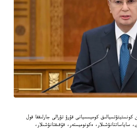
ەزيدەنت 130 ادامنان تۇراتىن كونستيتۋتسيالىق كوميسسيانى قۇرۋ تۋرالى جارلىققا قول
، ساياساتتانۋشىلار، ەكونوميستەر، قۇقىقتانۋشىلار،