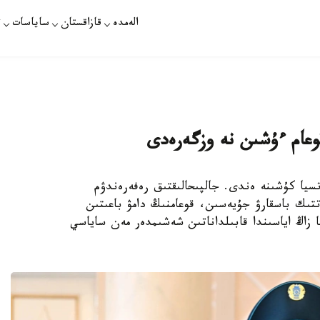
الەمدە
قازاقستان
ساياسات
ت
وعام ءۇشىن نە وزگەرەدى
 كونستيتۋتسيا كۇشىنە ەندى. جالپىحالىقتىق رەفەرەندۋم
تىك باسقارۋ جۇيەسىن، قوعامنىڭ دامۋ باعىتىن
. Kazinform ءتىلشىسى اتا زاڭ اياسىندا قابىلداناتىن شەشىمدەر مەن ساياسي