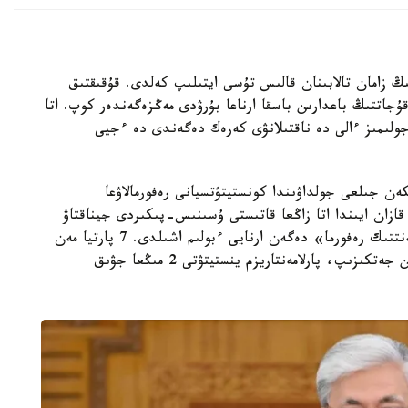
دا 1995 -جىلعى اتا زاڭنىڭ زامان تالابىنان قالىس تۇسى ايتىلىپ كەلدى. قۇقىقتىق
جاتتىڭ باعدارىن باسقا ارناعا بۇرۋدى مەڭزەگەندەر كوپ. اتا
جولىمىز ءالى دە ناقتىلانۋى كەرەك دەگەندى دە ءجيى
ن جىلعى جولداۋىندا كونستيتۋتسيانى رەفورمالاۋعا
قازان ايىندا اتا زاڭعا قاتىستى ۇسىنىس-پىكىردى جيناقتاۋ
ءۇشىن e-Otinish جانە eGov پورتالدارىندا «پارلامەنتتىك رەفورما» دەگەن ارنايى ءبولىم اشىلدى. 7 پارتيا مەن
جەتەكشى ساياسي ينستيتۋتتار تاقىرىپقا قاتىستى ويىن جەتكىزىپ، پارلامەنتاريزم ينستيتۋتى 2 مىڭعا جۋىق