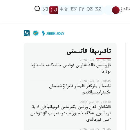
الداۋ
KZ
QZ
РУ
EN
中文
ق ز
ЎЗ
تاقىرىپقا قاتىستى
22:04, 06 تامىز 2026
قۇرىلىس قالدىقتارىن قوقىس جاشىگىنە تاستاۋعا
بولا ما
20:45, 06 تامىز 2026
تانىمال بلوگەر قايسار قامزا ۆەتنامنان
ەكستراديسيالاندى
18:30, 06 تامىز 2026
قاشاعان كەن ورنىن يگەرەتىن كومپانيادان 2,3
تريلليون تەڭگە ماجبۇرلەپ ءوندىرىپ الۋ ءۇشىن
ءىس قوزعالدى