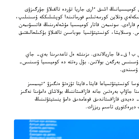
كوميسسيانىڭ اشىق ءارى جاريا تۇردە تالقىلاۋ جۇرگىزۋى
وميسسيانىڭ بارلىق 12 وتىرىسى تىكەلەي ونلاين كورسەتىلىم فورماتىندا كوپشىلىككە ۇسىنىلىپ،
ام قارادى. سونىمەن قاتار كوميسسيا مۇشەلەرىنىڭ قاتىسۋىمەن
س. وسىلايشا، كونستيتۋتسيا جوباسىن تالقىلاۋ بۇكىلحالىقتىق
 ب ا ق-قا جاريالاندى. ىزىنشە ەل تاعدىرىنا بەي- جاي
ا ۇسىنىس بەرگەن بولاتىن. بۇل رەتتە دە كوميسسيا ۇسىنىس-
 ۇسىندى.
ا كونستيتۋتسياعا قايتا-قايتا تۇزەتۋ ەنگىزۋ ءتيىمسىز
ا جاۋاپ بەرەتىن جانە قازاقستاننىڭ بولاشاق دامۋىنا نەگىز
- دەيدى قازاقستاندىق قوعامدىق دامۋ ينستيتۋتىنىڭ
ڭ ديرەكتورى تاسىم ريززات.