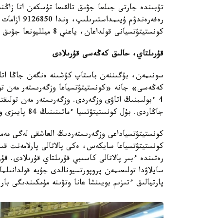
كونستيتۋتسيانى قولداعان، ياعني 8 ميلليونعا جۋىق ادام شەشىمنىڭ دۇرىس ەكەنىنە سەنىمدى.
قۇرىلتاي، حالىق كەڭەسى قۇرىلادى
كەڭەسى» جانە «كونستيتۋتسياعا وزگەرىستەر مەن تولى
جاڭاردى. بۇل كونستيتۋتسيا ءماتىنىنىڭ 84 پايىزى وزگەرگەنىن بىلدىرەدى.
كونستيتۋتسياداعى وزگەرىستەردىڭ العاشقى لەگى مەمل
كونستيتۋتسياعا سايكەس، ەكى پالاتالى پارلامەنت قى
پارتيالىق ءتىزىم بويىنشا عانا وتۋىنە مۇمكىندىگى بار.