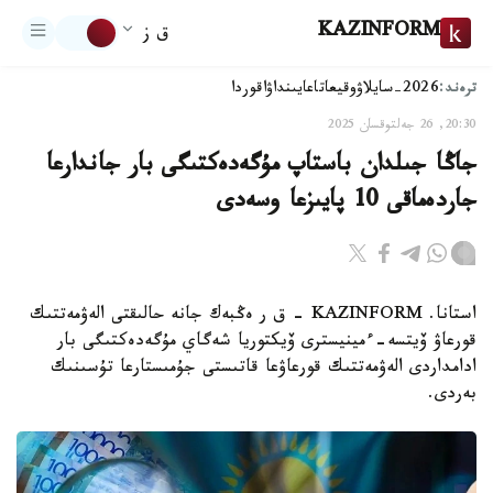
KAZINFORM
ق ز
ترەند:
2026-سايلاۋ
وقيعا
تاعايىنداۋ
اقوردا
20:30, 26 جەلتوقسان 2025
جاڭا جىلدان باستاپ مۇگەدەكتىگى بار جاندارعا
جاردەماقى 10 پايىزعا وسەدى
استانا. KAZINFORM – ق ر ەڭبەك جانە حالىقتى الەۋمەتتىك
قورعاۋ ۆيتسە-ءمينيسترى ۆيكتوريا شەگاي مۇگەدەكتىگى بار
ادامداردى الەۋمەتتىك قورعاۋعا قاتىستى جۇمىستارعا تۇسىنىك
بەردى.