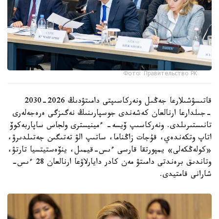
Фото: Правительство РК
قاتىسۋشىلارعا جەڭىل ونەركاسىپتى دامىتۋدىڭ 2026-2030
-جىلدارعا ارنالعان كەشەندى جوسپارىنىڭ نەگىزگى ەرەجەلەرى
تانىستىرىلدى. ونەركاسىپ ۆيسە- ءمينيسترى ولجاس ساپاربەكوۆ
اتاپ وتكەندەي، قۇجات زاڭناما، ساتىپ الۋ تەتىگىن جەتىلدىرۋ،
«كولەڭكەلى» يمپورتقا قارسى ءىس-قيمىل، ينۆەستيتسيا تارتۋ،
وتاندىق برەندتى دامىتۋ مەن كادر دايارلاۋعا ارنالعان 28 ءىس-
شارانى قامتيدى.