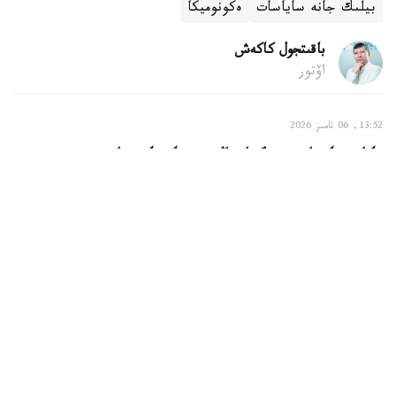
بيلىك جانە ساياسات
ەكونوميكا
باقىتجول كاكەش
اۆتور
13:52, 06 تامىز 2026
قازاقستاندا ءبىر گرام التىن قانشا تۇرادى
استانا. KAZINFORM - قازاقستاندا سوڭعى ءبىر اپتادا التىن
ارزاندادى. ۇلتتىق بانكتىڭ 6-تامىزداعى دەرەگىنە سايكەس،
ءبىر گرام التىننىڭ باعاسى 61444,62 تەڭگە بولدى.