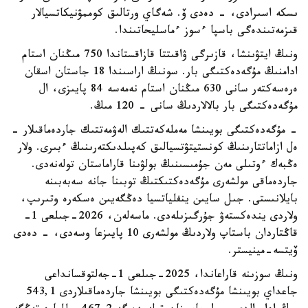
ىسكە اسىرادى، - دەدى ۆ. شەگاي ورتالىق كوممۋنيكاتسيالار
قىزمەتىندەگى باسپا ءسوز ءماسليحاتىندا.
ونىڭ ايتۋىنشا، قازىرگى ۋاقىتتا قازاقستاندا 750 مىڭنان استام
ادامنىڭ مۇگەدەكتىگى بار. سونىڭ اراسىندا 18 جاستان اسقان
ەرەسەكتەر سانى 630 مىڭنان استام نەمەسە 84 پايىزى، ال
مۇگەدەكتىگى بار بالالاردىڭ سانى - 120 مىڭ.
- مۇگەدەكتىگى بويىنشا مەملەكەتتىك الەۋمەتتىك جاردەماقىلار -
ەل ازاماتتارىنىڭ كونستيتۋتسيالىق كەپىلدىكتەرىنىڭ ءبىرى. ولار
ەڭبەك ءوتىلى مەن جۇمىسىنىڭ بولۋىنا قاراماستان تولەنەدى.
جاردەماقى مولشەرى مۇگەدەكتىكتىڭ توبىنا جانە سەبەبىنە
بايلانىستى. جىل سايىن ينفلياتسيا دەڭگەيىن ەسكەرە وتىرىپ،
ولاردى يندەكستەۋ جۇرگىزىلەدى. ماسەلەن، 2026-جىلعى 1-
قاڭتاردان باستاپ ولاردىڭ مولشەرى 10 پايىزعا وسەدى، - دەدى
ۆيتسە-مينيستر.
ونىڭ سوزىنە قاراعاندا، 2025-جىلعى 1-جەلتوقسانداعى
جاعداي بويىنشا مۇگەدەكتىگى بويىنشا جاردەماقىلاردى 543,1