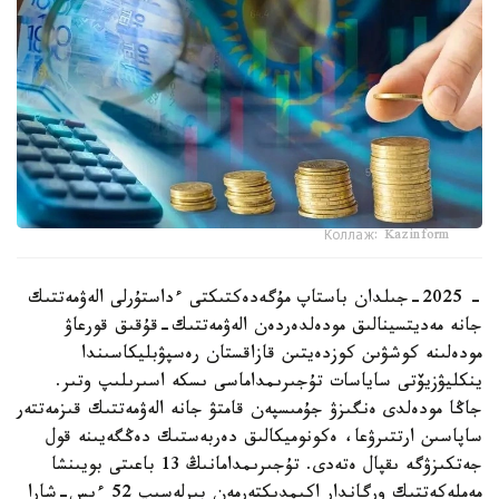
Коллаж: Kazinform
- 2025-جىلدان باستاپ مۇگەدەكتىكتى ءداستۇرلى الەۋمەتتىك
جانە مەديتسينالىق مودەلدەردەن الەۋمەتتىك-قۇقىق قورعاۋ
مودەلىنە كوشۋىن كوزدەيتىن قازاقستان رەسپۋبليكاسىندا
ينكليۋزيۆتى ساياسات تۇجىرىمداماسى ىسكە اسىرىلىپ وتىر.
جاڭا مودەلدى ەنگىزۋ جۇمىسپەن قامتۋ جانە الەۋمەتتىك قىزمەتتەر
ساپاسىن ارتتىرۋعا، ەكونوميكالىق دەربەستىك دەڭگەيىنە قول
جەتكىزۋگە ىقپال ەتەدى. تۇجىرىمدامانىڭ 13 باعىتى بويىنشا
مەملەكەتتىك ورگاندار اكىمدىكتەرمەن بىرلەسىپ 52 ءىس-شارا