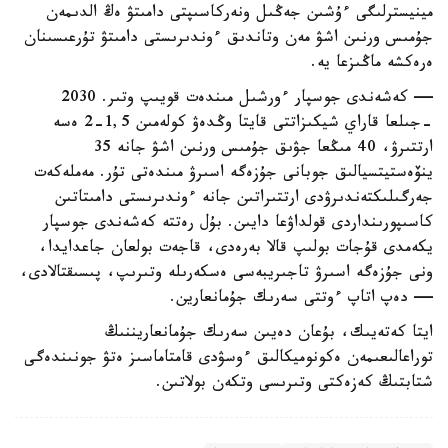
مينيسترلىگى ءۇشىن جەڭىل ونەركاسىپتى دامىتۋ ەڭ الدىمەن
جۇمىس ورنىن اشۋ مەن وتاندىق ءوندىرىستى دامىتۋ تۇرعىسىنان
ەرەكشە ماڭىزعا يە.
— كەشەندى جوسپار ءورشىل مىندەت قويىپ وتىر. 2030
-جىلعا قاراي شيكىزاتتى قايتا وڭدەۋ كولەمىن 1,5-2 ەسە
ارتتىرۋ، 40 مىڭعا جۋىق جۇمىس ورنىن اشۋ جانە 35
ينۆەستيتسيالىق جوبانى جۇزەگە اسىرۋ مىندەتى تۇر. مەملەكەت
جەرگىلىكتەندىرۋدى ارتتىراتىن جانە ءوندىرىستى دامىتاتىن
كاسىپورىنداردى قولداۋعا دايىن. بۇل رەتتە كەشەندى جوسپار
يكەمدى قۇجات بولىپ قالا بەرەدى، قاجەت بولعان جاعدايدا،
ونى جۇزەگە اسىرۋ تاجىريبەسى ەسكەرىلە وتىرىپ، پىسىقتالادى،
— دەپ اتاپ ءوتتى سەرىك جۇمانعارين.
ايتا كەتەيىك، بۇعان دەيىن سەرىك جۇمانعاريننىڭ
توراعالىعىمەن ەكونوميكالىق ءوسۋدى قامتاماسىز ەتۋ جونىندەگى
شتابتىڭ كەزەكتى وتىرىسى وتكەن بولاتىن.