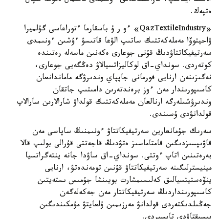
الاڭىنا اينالىپ، قازاقستاندىق ءونىمدى تانىمال ەتۋگە ىقپال
ەتپەك.
«QazTextileIndustry» ءو ر ۇ باسقارما ءتوراعاسى گۇلميرا
ۋاحيتوۆا مەملەكەتتىك ساتىپ الۋعا قاتىسۋ ءۇشىن ءونىمدى
سەرتيفيكاتتاۋدىڭ قۇنى جوعارى ەكەنىن ماسەلە رەتىندە
كوتەردى. سونداي-اق لوكاليزاتسيالاۋ دەڭگەيى جوعارى،
نەگىزىنەن ارنايى فورمانى جاپپاي وندىرۋگە ماماندانعان
كاسىپورىندار مەن ءوز برەندتەرىن دامىتىپ جاتقان
وندىرۋشىلەرگە ارنالعان مەملەكەتتىك قولداۋ شارالارىن سارالاپ
قولدانۋدى ۇسىندى.
سەرىك جۇمانعارين سەرتيفيكاتتاۋ ءونىمنىڭ ساپاسى مەن
قاۋىپسىزدىگىن قامتاماسىز ەتۋدىڭ قاجەتتى قۇرالى بولىپ قالا
بەرەتىنىن اتاپ ءوتتى. سونداي-اق ساۋدا جانە ينتەگراتسيا
مينيسترلىگىنە سەرتيفيكاتتاۋ قۇنىن تومەندەتۋ، ارنايى
ينۆەستيتسيالىق كەلىسىمشارت بويىنشا جۇمىس ىستەيتىن
كاسىپورىنداردىڭ سەرتيفيكاتتار مەن جەكەلەگەن
جەڭىلدىكتەردى قولدانۋ مەرزىمىن ۇلعايتۋ مۇمكىندىگىن
پىسىقتاۋدى تاپسىردى.