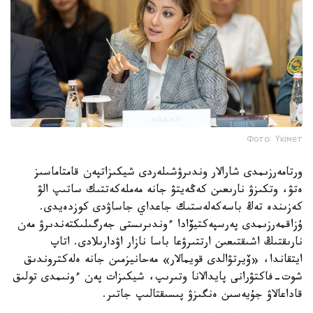
Фото: Үкімет
ورتامەرزىمدى شارالار وندىرۋشىلەردى شيكىزاتپەن قامتاماسىز
ەتۋ، وتكىزۋ نارىعىن كەڭەيتۋ جانە مەملەكەتتىك ساتىپ الۋ
كەزىندە تەڭ باسەكەلەستىك جاعداي جاساۋدى كوزدەيدى.
ۇزاقمەرزىمدى پەرسپەكتيۆادا ءوندىرىستى جەرگىلىكتەندىرۋ مەن
نارىقتىڭ اشىقتىعىن ارتتىرۋعا باسا نازار اۋدارىلادى. اتاپ
ايتقاندا، «ۆيرتۋالدى قويمالار» مەحانيزمىن جانە ەلەكتروندىق
شوت-فاكتۋرانى پايدالانا وتىرىپ، شيكىزات پەن ءونىمدى تولىق
قاداعالاۋ جۇيەسىن ەنگىزۋ پىسىقتالىپ جاتىر.