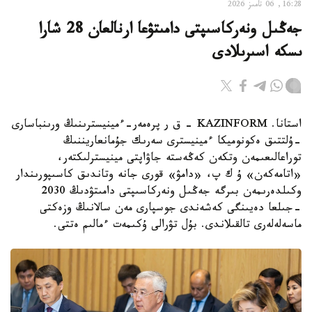
16:28, 06 تامىز 2026
جەڭىل ونەركاسىپتى دامىتۋعا ارنالعان 28 شارا
ىسكە اسىرىلادى
استانا. KAZINFORM - ق ر پرەمەر-ءمينيسترىنىڭ ورىنباسارى
-ۇلتتىق ەكونوميكا ءمينيسترى سەرىك جۇمانعاريننىڭ
توراعالىعىمەن وتكەن كەڭەستە جاۋاپتى مينيسترلىكتەر،
«اتامەكەن» ۇ ك پ، «دامۋ» قورى جانە وتاندىق كاسىپورىندار
وكىلدەرىمەن بىرگە جەڭىل ونەركاسىپتى دامىتۋدىڭ 2030
-جىلعا دەيىنگى كەشەندى جوسپارى مەن سالانىڭ وزەكتى
ماسەلەلەرى تالقىلاندى. بۇل تۋرالى ۇكىمەت ءمالىم ەتتى.