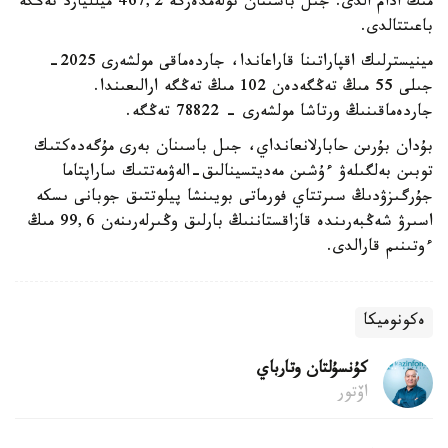
مىڭ ادام الدى. جىل باسىنان تولەمدەرگە 467,2 ميلليارد تەڭگە
باعىتتالدى.
مينيسترلىك اقپاراتىنا قاراعاندا، جاردەماقى مولشەرى 2025-
جىلى 55 مىڭ تەڭگەدەن 102 مىڭ تەڭگە ارالىعىندا.
جاردەماقىنىڭ ورتاشا مولشەرى - 78822 تەڭگە.
بۇدان بۇرىن حابارلانعانداي، جىل باسىنان بەرى مۇگەدەكتىك
توبىن بەلگىلەۋ ءۇشىن مەديتسينالىق-الەۋمەتتىك ساراپتاما
جۇرگىزۋدىڭ سىرتتاي فورماتى بويىنشا پيلوتتىق جوبانى ىسكە
اسىرۋ شەڭبەرىندە قازاقستاننىڭ بارلىق وڭىرلەرىنەن 99,6 مىڭ
ءوتىنىم قارالدى.
ەكونوميكا
كۇنسۇلتان وتارباي
اۆتور