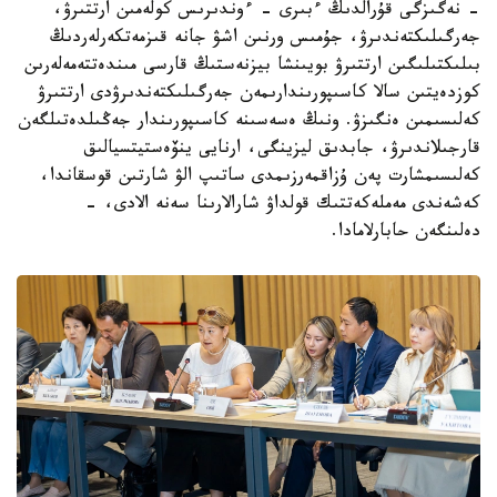
- نەگىزگى قۇرالدىڭ ءبىرى - ءوندىرىس كولەمىن ارتتىرۋ،
جەرگىلىكتەندىرۋ، جۇمىس ورنىن اشۋ جانە قىزمەتكەرلەردىڭ
بىلىكتىلىگىن ارتتىرۋ بويىنشا بيزنەستىڭ قارسى مىندەتتەمەلەرىن
كوزدەيتىن سالا كاسىپورىندارىمەن جەرگىلىكتەندىرۋدى ارتتىرۋ
كەلىسىمىن ەنگىزۋ. ونىڭ ەسەسىنە كاسىپورىندار جەڭىلدەتىلگەن
قارجىلاندىرۋ، جابدىق ليزينگى، ارنايى ينۆەستيتسيالىق
كەلىسىمشارت پەن ۇزاقمەرزىمدى ساتىپ الۋ شارتىن قوسقاندا،
كەشەندى مەملەكەتتىك قولداۋ شارالارىنا سەنە الادى، -
دەلىنگەن حابارلامادا.