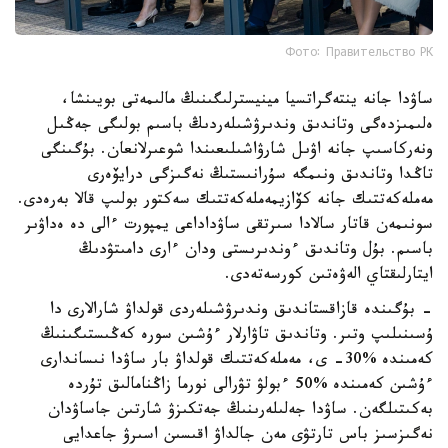
Фото: Правительство РК
ساۋدا جانە ينتەگراتسيا مينيسترلىگىنىڭ مالىمەتى بويىنشا،
ەلىمىزدەگى وتاندىق وندىرۋشىلەردىڭ باسىم بولىگى جەڭىل
ونەركاسىپ جانە اۋىل شارۋاشىلىعىندا شوعىرلانعان. بۇگىنگى
تاڭدا وتاندىق ونىمگە سۇرانىستىڭ نەگىزگى درايۆەرى
مەملەكەتتىك جانە كۆازيمەملەكەتتىك سەكتور بولىپ قالا بەرەدى.
سونىمەن قاتار سالادا سىرتقى ساۋداداعى يمپورت ءالى دە ەداۋىر
باسىم. بۇل وتاندىق ءوندىرىستى ودان ءارى دامىتۋدىڭ
ايتارلىقتاي الەۋەتىن كورسەتەدى.
- بۇگىندە قازاقستاندىق وندىرۋشىلەردى قولداۋ شارالارى دا
ۇسىنىلىپ وتىر. وتاندىق تاۋارلار ءۇشىن سورە كەڭىستىگىنىڭ
كەمىندە %30- ى، مەملەكەتتىك قولداۋ بار ساۋدا نىساندارى
ءۇشىن كەمىندە %50 ءبولۋ تۋرالى نورما زاڭنامالىق تۇردە
بەكىتىلگەن. ساۋدا جەلىلەرىنىڭ جەتكىزۋ شارتىن جاساۋدان
نەگىزسىز باس تارتۋى مەن جالداۋ اقىسىن اسىرۋ جاعدايى