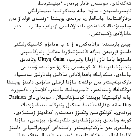
شەكتەلدى. سونىمەن قاتار پرەمەر-ءمينيستردىڭ
تاپسىرماسىمەن، ساۋدا جانە ينتەگراتسيا مينيسترلىگى
«قازاقستاندا جاسالعان» برەندى بويىنشا ءونىمدى قولداۋ مەن
جىلجىتۋدىڭ كەشەندى باعدارلاماسىن ازىرلەپ جاتىر، - دەپ
حابارلادى ۇكىمەتتەن.
جيىن بارىسىندا «اتامەكەن» ۇ ك پ «دامۋ» كاسىپكەرلىكتى
دامىتۋ قورىمەن بىرگە قاتىسۋشىلارعا جەڭىل ونەركاسىپتى
دامىتۋعا باسا نازار اۋدارا وتىرىپ، Ulttyq Ónim وتاندىق
وندىرۋشىلەرىنىڭ X كورمەسىن وتكىزۋ جونىندە ۇسىنىس
جاسادى. ىسكەرلىك باعدارلامانى سالالىق پلەنارلىق سەسسيا،
ماركەتپلەيستەر مەن بولشەك ساۋدا ارقىلى ساتۋدى دامىتۋ بويىنشا
دوڭگەلەك ۇستەلدەر، تاجىريبەلىك ماستەر-كلاستار، ەكسپورت
جانە لوگيستيكا بويىنشا كونسۋلتاتسيالار، سونداي-اق Fashion
Day جانە «قازاقستاننىڭ جەڭىل ونەركاسىبىنىڭ ۇزدىك
برەندى» كونكۋرسىن وتكىزۋ ەسەبىنەن كەڭەيتۋ ۇسىنىلادى.
كورمە وتاندىق وندىرۋشىلەردى ىلگەرىلەتۋ، بيزنەس، ساۋدا
جەلىلەرى مەن ماركەتپلەيستەر اراسىنداعى كووپەراتسيانى دامىتۋ