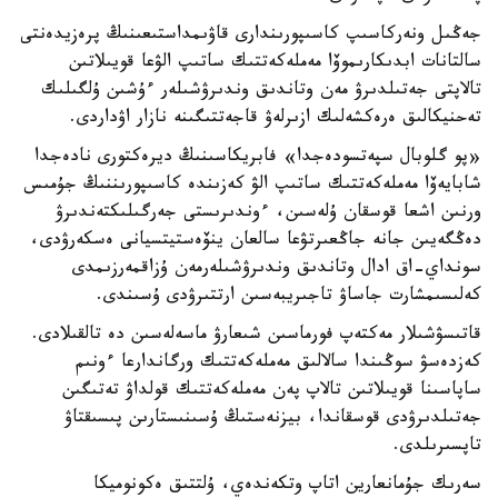
جەڭىل ونەركاسىپ كاسىپورىندارى قاۋىمداستىعىنىڭ پرەزيدەنتى
سالتانات ابدىكارىموۆا مەملەكەتتىك ساتىپ الۋعا قويىلاتىن
تالاپتى جەتىلدىرۋ مەن وتاندىق وندىرۋشىلەر ءۇشىن ۇلگىلىك
تەحنيكالىق ەرەكشەلىك ازىرلەۋ قاجەتتىگىنە نازار اۋداردى.
«پو گلوبال سپەتسودەجدا» فابريكاسىنىڭ ديرەكتورى نادەجدا
شابايەۆا مەملەكەتتىك ساتىپ الۋ كەزىندە كاسىپورىننىڭ جۇمىس
ورنىن اشعا قوسقان ۇلەسىن، ءوندىرىستى جەرگىلىكتەندىرۋ
دەڭگەيىن جانە جاڭعىرتۋعا سالعان ينۆەستيتسيانى ەسكەرۋدى،
سونداي-اق ادال وتاندىق وندىرۋشىلەرمەن ۇزاقمەرزىمدى
كەلىسىمشارت جاساۋ تاجىريبەسىن ارتتىرۋدى ۇسىندى.
قاتىسۋشىلار مەكتەپ فورماسىن شىعارۋ ماسەلەسىن دە تالقىلادى.
كەزدەسۋ سوڭىندا سالالىق مەملەكەتتىك ورگاندارعا ءونىم
ساپاسىنا قويىلاتىن تالاپ پەن مەملەكەتتىك قولداۋ تەتىگىن
جەتىلدىرۋدى قوسقاندا، بيزنەستىڭ ۇسىنىستارىن پىسىقتاۋ
تاپسىرىلدى.
سەرىك جۇمانعارين اتاپ وتكەندەي، ۇلتتىق ەكونوميكا