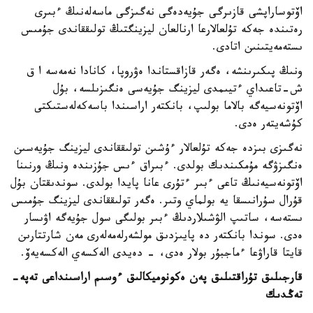
اۆتوساراپشى قازىرگى جۇيەدەگى نەگىزگى ماسەلەنىڭ ءبىرى
رەتىندە جەكە تۇلعالارعا ارنالعان ليزينگتىڭ تولىققاندى جۇمىس
ىستەمەيتىنىن اتادى.
ونىڭ پىكىرىنشە، ەگەر قازاقستاندا ەۋروپا، كانادا نەمەسە ا ق
ش-تاعىداي ءتيىمدى ليزينگ جۇيەسى ەنگىزىلسە، بۇل
اۆتونەسيەگە بالاما بولىپ، بانكتەر اراسىندا باسەكەلەستىكتى
كۇشەيتەر ەدى.
نەگىزى بىزدە جەكە تۇلعالار ءۇشىن تولىققاندى ليزينگ جۇيەسىن
ەنگىزۋگە مۇمكىندىك بولدى. ءبىراق ءىس جۇزىندە ونىڭ ورنىنا
اۆتونەسيەنىڭ تاعى ءبىر ءتۇرى عانا پايدا بولدى. سوندىقتان بۇل
قۇرال سۇرانىسقا يە بولماي وتىر. ەگەر تولىققاندى ليزينگ جۇمىس
ىستەسە، ساتىپ الۋشىلاردىڭ ءبىر بولىگى سول جۇيەگە اۋىسار
ەدى. سوندا بانكتەر دە پايىزدىق مولشەرلەمەلەرى مەن شارتتارىن
قايتا قاراۋعا ءماجبۇر بولار ەدى، - دەيدى الەكسەي الەكسەيەۆ.
قارجىلىق تۇراقتىلىق پەن ەكونوميكالىق ءوسىم اراسىنداعى تەپە-
تەڭدىك