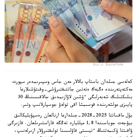
Фото: Kazinform
كەلەسى جىلدان باستاپ بالالار مەن جاس وسپىرىمدەر سپورت
مەكتەپتەرىندە ەڭبەك ەتەتىن جاتتىقتىرۋشى-وقىتۋشىلارعا
بىلىكتىلىك شەبەرلىگى ءۇشىن لاۋازىمدىق جالاقىسىنىڭ 30
پايىزى مولشەرىندە قوسىمشا اقى تولەۋ جوسپارلانىپ وتىر.
بۇل ماقساتتا 2025-2028-جىلدارعا ارنالعان رەسپۋبليكالىق
بيۋجەت جوباسىندا 1,8 ميلليارد تەڭگە قاراستىرىلعان. قازىرگى
ۋاقىتتا ۇكىمەتتىڭ ءتيىستى قاۋلىسىنا تولىقتىرۋلار ازىرلەنىپ،