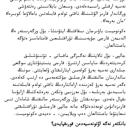
نەسيە ارقىلى راسىمدەلەدى. وسىعان بايلانىستى رەتتەۋشى
ورگاندار قارىز الۋشىنىڭ ناقتى تولەم قابىلەتىن باعالاۋعا كوبىرەك
ءمان بەرمەك.
ەكونوميست باۋىرجان ىسقاقتىڭ ايتۋىنشا، بۇل وزگەرىستەر ەڭ
الدىمەن قارجى جۇيەسىنىڭ تۇراقتىلىعىن قامتاماسىز ەتۋگە
باعىتتالعان.
جالپى، بۇل تالاپتىڭ نەگىزگى ماقساتى - تۇتىنۋشىلىق
كرەديتتەردىڭ ساپاسىن ارتتىرۋ. قارجى ينستيتۋتتارى سوڭعى
جىلدارى نەسيە بەرۋ كولەمىن ايتارلىقتاي ۇلعايتتى. سونىڭ
سالدارىنان حالىقتىڭ قارجىلىق جۇكتەمەسى دە ارتىپ كەلەدى.
ەگەر نەسيە بەرۋ كەزىندە ازاماتتاردىڭ ناقتى تولەم قابىلەتىنە
باسىمدىق بەرىلسە، بۇل مەرزىمى وتكەن بەرەشەكتىڭ ازايۋىنا
ىقپال ەتەدى. سوندىقتان بۇل وزگەرىستەر حالىقتىڭ شامادان تىس
قارىزدانۋىن تومەندەتۋگە جانە جالپى قارجىلىق تۇراقتىلىقتى
نىعايتۋعا باعىتتالعان دەپ ويلايمىن، - دەيدى ەكونوميست.
بانكتەر نەگە اۆتونەسيەدەن قورىقپايدى؟