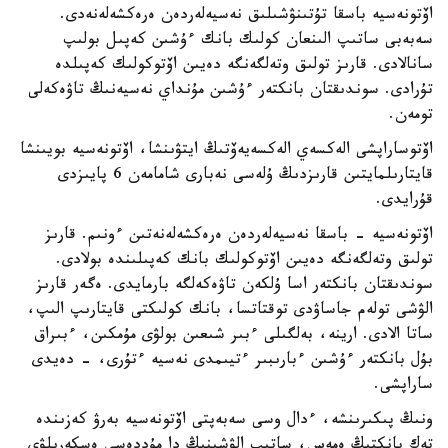
اۆتونەسيە باسقا تۇتىنۋشىلىق نەسيەلەردەن ەرەكشەلەنەدى.
سەبەبى ساتىپ الىنعان كولىك بانك ءۇشىن كەپىل بولىپ
سانالادى. قارىز تولىق وتەلگەنگە دەيىن اۆتوكولىك كەپىلدە
تۇرادى. سوندىقتان بانكتەر ءۇشىن مۇنداي نەسيەنىڭ تاۋەكەلى
تومەن.
اۆتوساراپشى الەكسەي الەكسەيەۆتىڭ ايتۋىنشا، اۆتونەسيە بويىنشا
قايتارىلمايتىن قارىزدىڭ ۇلەسى نەبارى شامامەن 6 پايىزدى
قۇرايدى.
اۆتونەسيە - باسقا نەسيەلەردەن ەرەكشەلەنەتىن ءونىم. قارىز
تولىق وتەلگەنگە دەيىن اۆتوكولىك بانك كەپىلىندە بولادى.
سوندىقتان بانكتەر اسا ۇلكەن تاۋەكەلگە بارمايدى. ەگەر قارىز
الۋشى تولەم جاساۋدى توقتاتسا، بانك كولىكتى قايتارىپ الىپ،
ساتا الادى. ارينە، بەلگىلى ءبىر شىعىن بولۋى مۇمكىن، ءبىراق
بۇل بانكتەر ءۇشىن ءبارىبىر ءتيىمدى نەسيە ءتۇرى، - دەيدى
ساراپشى.
ونىڭ پىكىرىنشە، ءدال وسى سەبەپتى اۆتونەسيە بەرۋ كەزىندە
تەك بانكتىڭ ەمەس، ساتىپ الۋشىنىڭ دا مۇددەسى ەسكەرىلۋى