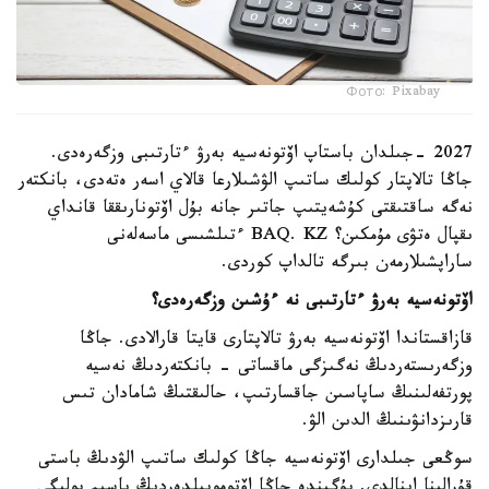
Фото: Pixabay
2027 -جىلدان باستاپ اۆتونەسيە بەرۋ ءتارتىبى وزگەرەدى.
جاڭا تالاپتار كولىك ساتىپ الۋشىلارعا قالاي اسەر ەتەدى، بانكتەر
نەگە ساقتىقتى كۇشەيتىپ جاتىر جانە بۇل اۆتونارىققا قانداي
ىقپال ەتۋى مۇمكىن؟ BAQ. KZ ءتىلشىسى ماسەلەنى
ساراپشىلارمەن بىرگە تالداپ كوردى.
اۆتونەسيە بەرۋ ءتارتىبى نە ءۇشىن وزگەرەدى؟
قازاقستاندا اۆتونەسيە بەرۋ تالاپتارى قايتا قارالادى. جاڭا
وزگەرىستەردىڭ نەگىزگى ماقساتى - بانكتەردىڭ نەسيە
پورتفەلىنىڭ ساپاسىن جاقسارتىپ، حالىقتىڭ شامادان تىس
قارىزدانۋىنىڭ الدىن الۋ.
سوڭعى جىلدارى اۆتونەسيە جاڭا كولىك ساتىپ الۋدىڭ باستى
قۇرالىنا اينالدى. بۇگىندە جاڭا اۆتوموبيلدەردىڭ باسىم بولىگى