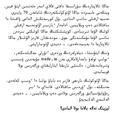
جاڭا تالاپتاردىڭ سۇرانىسقا ناقتى قالاي اسەر ەتەتىنىن ايتۋ قيىن.
ويتكەنى ەلىمىزدە جاڭا اۆتوكولىكتەردىڭ شامامەن 70 پايىزى
نەسيە ارقىلى ساتىپ الىنادى. بۇل كورسەتكىش الداعى ۋاقىتتا دا
ساقتالادى دەپ ويلايمىن. ادامدار ءبارىبىر اۆتونەسيە ارقىلى
كولىك الۋعا تىرىسادى. كوپشىلىكتىڭ جاڭا كولىكتى بىردەن
ساتىپ الۋعا مۇمكىندىگى جوق. سوندىقتان قارىز الۋشىلار جاڭا
تالاپتارعا دا بەيىمدەلەدى، - دەيدى اۆتوساراپشى.
ونىڭ ايتۋىنشا، ديلەرلەردىڭ وزدەرى ءتۇرلى جەڭىلدىكتەر،
ءبولىپ تولەۋ باعدارلامالارى مەن trade-in جۇيەسىن ۇسىنىپ
وتىرعاندىقتان، ەكىنشى نارىقتا ايتارلىقتاي وزگەرىس بولا
قويمايدى.
جاڭا اۆتوكولىك نارىعى قازىر دە باياۋ بولسا دا ءوسىپ كەلەدى.
مەنىڭشە، بۇل ءۇردىس ساقتالادى. قانداي دا ءبىر
رەۆوليۋتسيالىق وزگەرىس بولادى دەپ ويلامايمىن، - دەيدى
الەكسەي الەكسەيەۆ.
ليزينگ نەگە بالاما بولا المادى؟