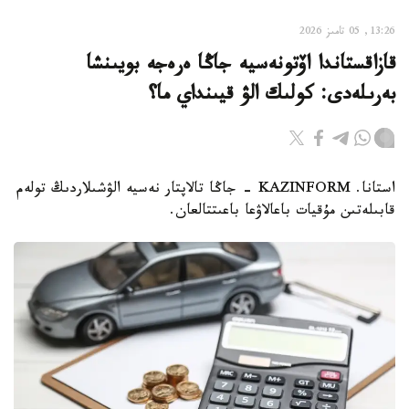
13:26, 05 تامىز 2026
قازاقستاندا اۆتونەسيە جاڭا ەرەجە بويىنشا
بەرىلەدى: كولىك الۋ قيىنداي ما؟
استانا. KAZINFORM - جاڭا تالاپتار نەسيە الۋشىلاردىڭ تولەم
قابىلەتىن مۇقيات باعالاۋعا باعىتتالعان.