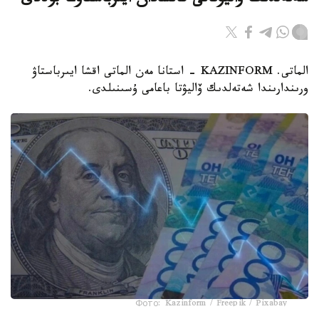
شەتەلدىك ۆاليۋتانى قانشادان ايىرباستاۋعا بولادى
الماتى. KAZINFORM - استانا مەن الماتى اقشا ايىرباستاۋ
ورىندارىندا شەتەلدىك ۆاليۋتا باعامى ۇسىنىلدى.
Фото: Kazinform / Freepik / Pixabay