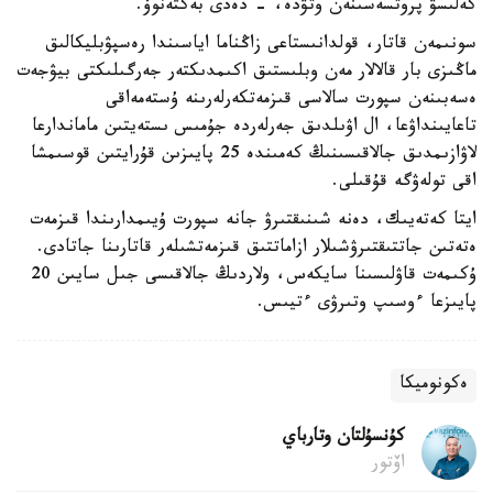
كەلىسۋ پروتسەسىنەن وتۋدە، - دەدى بەكتەنوۆ.
سونىمەن قاتار، قولدانىستاعى زاڭناما اياسىندا رەسپۋبليكالىق
ماڭىزى بار قالالار مەن وبلىستىق اكىمدىكتەر جەرگىلىكتى بيۋجەت
ەسەبىنەن سپورت سالاسى قىزمەتكەرلەرىنە ۇستەمەاقى
تاعايىنداۋعا، ال اۋىلدىق جەرلەردە جۇمىس ىستەيتىن ماماندارعا
لاۋازىمدىق جالاقىسىنىڭ كەمىندە 25 پايىزىن قۇرايتىن قوسىمشا
اقى تولەۋگە قۇقىلى.
ايتا كەتەيىك، دەنە شىنىقتىرۋ جانە سپورت ۇيىمدارىندا قىزمەت
ەتەتىن جاتتىقتىرۋشىلار ازاماتتىق قىزمەتشىلەر قاتارىنا جاتادى.
ۇكىمەت قاۋلىسىنا سايكەس، ولاردىڭ جالاقىسى جىل سايىن 20
پايىزعا ءوسىپ وتىرۋى ءتيىس.
ەكونوميكا
كۇنسۇلتان وتارباي
اۆتور