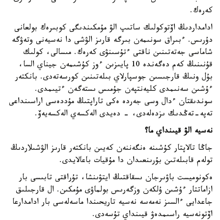
كەرەك.
ادامداردىڭ اۆتوكولىك ساتىپ الۋ مۇمكىندىگى كوبىرەك بولعانى
دۇرىس. ءبىراق سونىمەن بىرگە قارىز الۋشى دا نەسيەنى وتەۋگە
شاماسى جەتەتىنىن ناقتى ءتۇسىنۋى كەرەك. مىسالى، كولىك
قۇنىنىڭ كەم دەگەندە 10 پايىزىن ءوز كۇشىمەن جيناي السا،
بۇل ونىڭ قارجىسىن جوسپارلاي بىلەتىنىن كورسەتەدى. بانكتەر
ءۇشىن سەنىمدى كليەنتپەن جۇمىس ىستەگەن ءتيىمدى.
سوندىقتان ءدال وسى جەردە ەكى تاراپتىڭ مۇددەسى اراسىنداعى
تەپە-تەڭدىك ىزدەلەدى، - دەيدى الەكسەي الەكسەيەۆ.
نەسيە الۋ قيىنداي ما؟
جاڭا تالاپتار كۇشىنە ەنگەننەن كەيىن بانكتەر قارىز الۋشىلاردىڭ
تولەم قابىلەتىن بۇرىنعىدان دا مۇقيات باعالايدى.
ەكونوميست باۋىرجان ىسقاقتىڭ ايتۋىنشا، تۇراقتى تابىسى بار
ازاماتتار ءۇشىن ۇلكەن وزگەرىس بولماۋى مۇمكىن. ال قارجىلىق
جاعدايى ءالسىز نەمەسە نەسيە تاريحىندا ماسەلەسى بار ادامدارعا
اۆتونەسيە راسىمدەۋ قيىنداي تۇسەدى.