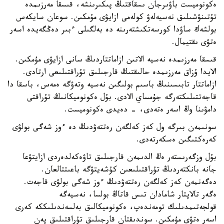
ەكونوميست باۋىرجان ىسقاقتىڭ پىكىرىنشە، قىسقا مەرزىمدە
تۇتىنۋشىلىق نەسيەلەۋ كولەمى ازايۋى مۇمكىن. سوعان سايكەس
بولشەك ساۋدا كورسەتكىشتەرىنە دە بەلگىلى ءبىر دەڭگەيدە اسەر
ەتۋى ىقتيمال.
قىسقا مەرزىمدە نەسيە الاتىن ازاماتتاردىڭ سانى ازايۋى مۇمكىن.
الايدا ۇزاق مەرزىمدە حالىقتىڭ قارجىلىق تۇراقتىلىعى ارتادى.
ازاماتتار تابىسىنىڭ باسىم بولىگىن نەسيە وتەۋگە ەمەس، باسقا دا
قاجەتتىلىكتەرگە جۇمساي الادى. بۇل ەكونوميكانىڭ تۇراقتى
دامۋىنا وڭ اسەر ەتەدى، - دەيدى ەكونوميست.
سونىمەن بىرگە ول كەز كەلگەن رەتتەۋدىڭ دە ءوز شەگى بولۋى
كەرەكتىگىن ەسكەرتەدى.
بۇل وزگەرىستەر ەڭ الدىمەن قارجىلىق تاۋەكەلدەردى ازايتۋعا
جانە بانكتەردىڭ تۇراقتىلىعىن كۇشەيتۋگە باعىتتالعان.
دەگەنمەن كەز كەلگەن رەتتەۋدىڭ ءوز شەگى بولۋى قاجەت.
ەگەر تالاپتار شامادان تىس قاتاڭ بولسا، نەسيەگە
قولجەتىمدىلىك تومەندەپ، ەكونوميكالىق بەلسەندىلىككە كەرى
اسەر ەتۋى مۇمكىن. سوندىقتان قارجىلىق تۇراقتىلىق پەن