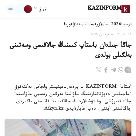
KAZINFORM
ق ز
ترەند:
2026-سايلاۋ
وقيعا
تاعايىنداۋ
اقوردا
20:15, 15 جەلتوقسان 2025
جاڭا جىلدان باستاپ كىمنىڭ جالاقىسى وسەتىنى
بەلگىلى بولدى
استانا. KAZINFORM - پرەمەر-مينيستر ولجاس بەكتەنوۆ
ءماجىلىس دەپۋتاتتارىنىڭ ساۋالىنا بەرگەن رەسمي جاۋابىندا
جاتتىقتىرۋشى-وقىتۋشىلاردىڭ جالاقىسىنا قاتىستى ماڭىزدى
جاڭالىقتى ايتتى، دەپ حابارلايدى Aikyn.kz.