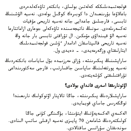
قولجەتىمدىلىككە كەلەتىن بولساق، بانكتەر تاۋەكەلدەردى
باعالاۋعا بۇرىنعىدان دا كوبىرەك كوڭىل بولەدى. نەسيە الۋشىنىڭ
تابىسى، قارجىلىق جاعدايى جانە نەسيە تاريحى مۇقيات
تەكسەرىلەدى. سونىڭ ناتيجەسىندە تاۋەكەلى جوعارى ازاماتتارعا
نەسيە الۋ قيىنداۋى مۇمكىن. ال تۇراقتى تابىسى بار جانە وڭ
نەسيە تاريحى قالىپتاسقان ادامدار ءۇشىن قولجەتىمدىلىك
ايتارلىقتاي وزگەرمەيدى، - دەيدى ول.
ساراپشىنىڭ پىكىرىنشە، ۇزاق مەرزىمدە بۇل ساياسات بانكتەردىڭ
نەسيە پورتفەلىنىڭ ساپاسىن جاقسارتىپ، قارجى سەكتورىنداعى
تۇراقتىلىقتى كۇشەيتەدى.
اۆتونارىققا اسەرى قانداي بولادى؟
ساراپشىلاردىڭ پىكىرىنشە، جاڭا تالاپتار اۆتوكولىك نارىعىندا
توڭكەرىس جاساي قويمايدى.
الەكسەي الەكسەيەۆتىڭ ايتۋىنشا، بۇگىنگى كۇنى جاڭا
كولىكتەردىڭ شامامەن 70 پايىزى نەسيە ارقىلى ساتىپ الىنادى.
سوندىقتان سۇرانىس ساقتالادى.