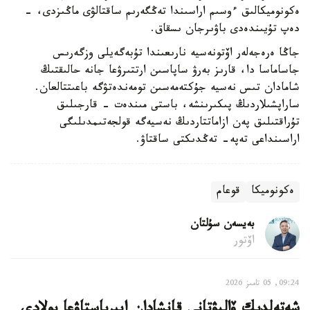
ەكونوميكالىق ءوسىم اراسىندا تەڭگەرىم ساقتالۋى ماڭىزدى، -
دەپ تۇيىندەدى باۋىرجان ىسقاق.
جاڭا ەرەجەلەر اۆتونەسيە نارىعىندا تۇبەگەيلى وزگەرىس
جاساماسا دا، قارىز بەرۋ ساپاسىن ارتتىرۋعا جانە حالىقتىڭ
شامادان تىس نەسيە جۇكتەمەسىن تومەندەتۋگە باعىتتالعان.
ساراپشىلاردىڭ پىكىرىنشە، باستى مىندەت - قارجىلىق
تۇراقتىلىق پەن ازاماتتاردىڭ نەسيەگە قولجەتىمدىلىگى
اراسىنداعى تەپە- تەڭدىكتى ساقتاۋ.
ەكونوميكا
قوعام
بەيسەن سۇلتان
اۆتور
09:24, 05 تامىز 2026