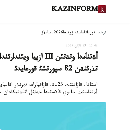
KAZINFORM
ترەند:
اقوردا
تاعايىنداۋ
وقيعا
2026-سايلاۋ
15:42, 23 قازان 2009
تذرئنةن 82 سپورتشئ قورعايدئ
أةتنامنئث حانوي قالاسئندا جةثئل اتلةتيكادان جابئق عيماراتتاعئ II