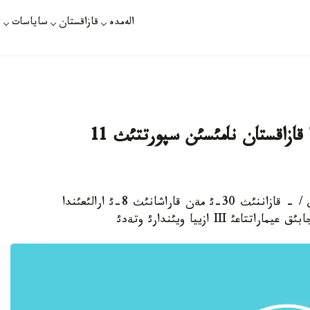
الەمدە
قازاقستان
ساياسات
ت
أةتنامدا وتةتئن III ازييا ويئندارئندا قازاقستان نامئسئن سپورتتئث 11
استانا. قازاننئث 23-ئ. قازاقپارات /ةرنذر اقانباي / - قازاننئث 30-ئ مةن قاراشانئث 8-ئ ارالئعئندا
I ازييا ويئندارئ وتةدئ