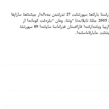
«ءبئزدئث سپورت» سايتئنئث مالئمةتئنشة، بذل جارئستا بارلئعئ سپورتتئث 27 تذرئنةن مةدالدار جيئنتئعئ ساراپقا
سالئنادئ. «جابئق عيماراتتاعئ ءبئرئنشئ ازييا ويئندارئ 2005 جئلئ تايلاندتا ءوتتئ. وعان ءبئزدئث كوماندا از
قذرامدا قاتئستئ. 2007 جئلئ ماكاودا وتكةن ةكئنشئ ازييا ويئندارئندا قازاقستان قذراماسئ ساپئندا 89 سپورتشئ