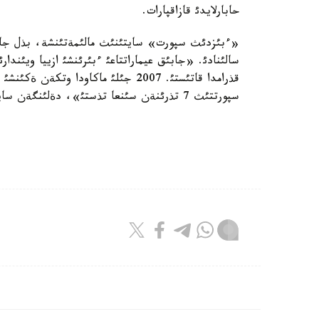
حابارلايدئ قازاقپارات.
سپورتتئث 7 تذرئنةن سئنعا تذستئ»، دةلئنگةن سايتتئث حابارلاماسئندا.