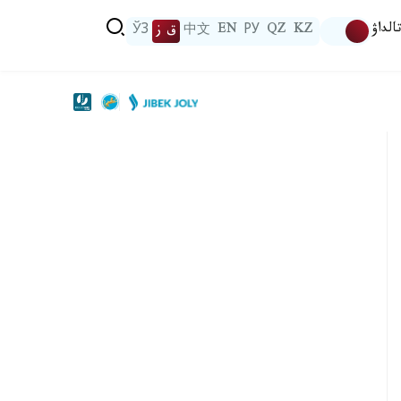
الداۋ
KZ
QZ
РУ
EN
中文
ق ز
ЎЗ