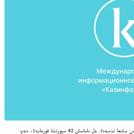
وندا قازاقستان ذلتتئق قذراماسئ سپورتتئث 11 تذرئنةن سئنعا تذسةدئ. ةل نامئسئن 82 سپورتشئ قورعايدئ، دةپ