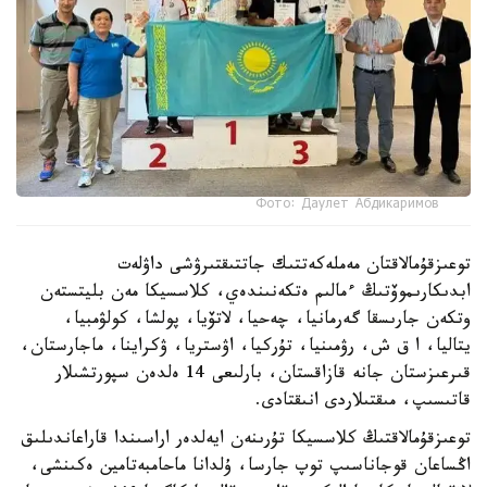
Фото: Даулет Абдикаримов
توعىزقۇمالاقتان مەملەكەتتىك جاتتىقتىرۋشى داۋلەت
ابدىكارىموۆتىڭ ءمالىم ەتكەنىندەي، كلاسسيكا مەن بليتستەن
وتكەن جارىسقا گەرمانيا، چەحيا، لاتۆيا، پولشا، كولۋمبيا،
يتاليا، ا ق ش، رۋمىنيا، تۇركيا، اۋستريا، ۋكراينا، ماجارستان،
قىرعىزستان جانە قازاقستان، بارلىعى 14 ەلدەن سپورتشىلار
قاتىسىپ، مىقتىلاردى انىقتادى.
توعىزقۇمالاقتىڭ كلاسسيكا تۇرىنەن ايەلدەر اراسىندا قاراعاندىلىق
اڭساعان قوجاناسىپ توپ جارسا، ۇلدانا ماحامبەتامين ەكىنشى،