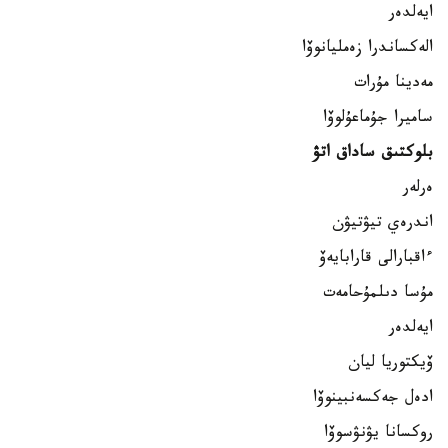
ايەلدەر
الەكساندرا زەمليانوۆا
مەدينا مۇرات
ساميرا جۇماعۇلوۆا
بلوكتىق ساداق اتۋ
ەرلەر
اندرەي تيۋتيۋن
ءاقبارالى قارابايەۆ
مۇسا دىلمۇحامەت
ايەلدەر
ۆيكتوريا ليان
ادەل جەكسەنبينوۆا
روكسانا يۋنۋسوۆا