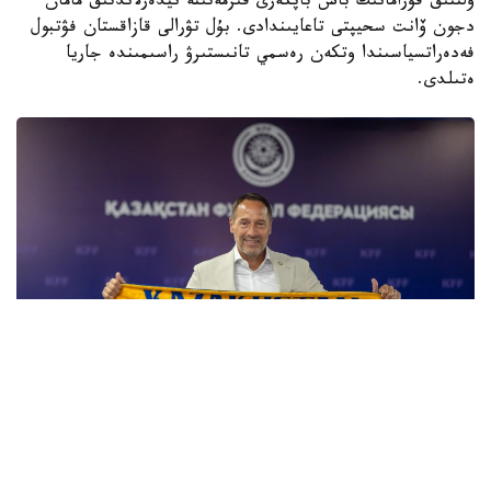
ۇلتتىق قۇرامانىڭ باس باپكەرى قىزمەتىنە نيدەرلاندتىق مامان
دجون ۆانت سحيپتى تاعايىندادى. بۇل تۋرالى قازاقستان فۋتبول
فەدەراتسياسىندا وتكەن رەسمي تانىستىرۋ راسىمىندە جاريا
ەتىلدى.
Фото: Казахстанская федерация футбола
سونىمەن قاتار ۇلتتىق قۇرامانىڭ باپكەرلەر شتابىنا نۇربول