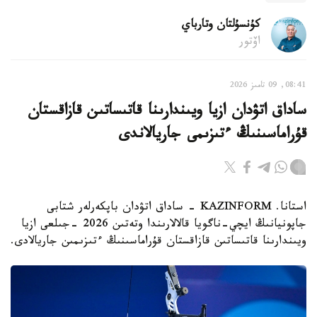
كۇنسۇلتان وتارباي
اۆتور
08:41, 09 تامىز 2026
ساداق اتۋدان ازيا ويىندارىنا قاتىساتىن قازاقستان
قۇراماسىنىڭ ءتىزىمى جاريالاندى
استانا. KAZINFORM - ساداق اتۋدان باپكەرلەر شتابى
جاپونيانىڭ ايچي-ناگويا قالالارىندا وتەتىن 2026 -جىلعى ازيا
ويىندارىنا قاتىساتىن قازاقستان قۇراماسىنىڭ ءتىزىمىن جاريالادى.