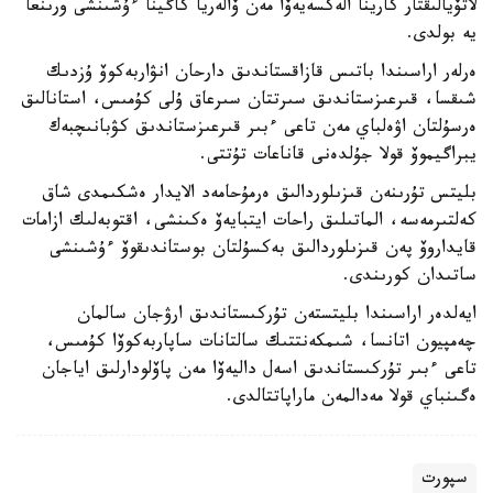
لاتۆيالىقتار كارينا الەكسەيەۆا مەن ۆالەريا كاگينا ءۇشىنشى ورىنعا
يە بولدى.
ەرلەر اراسىندا باتىس قازاقستاندىق دارحان انۋاربەكوۆ ۇزدىك
شىقسا، قىرعىزستاندىق سىرتتان سىرعاق ۇلى كۇمىس، استانالىق
ەرسۇلتان اۋەلباي مەن تاعى ءبىر قىرعىزستاندىق كۋبانىچبەك
يبراگيموۆ قولا جۇلدەنى قاناعات تۇتتى.
بليتس تۇرىنەن قىزىلوردالىق ەرمۇحامەد الايدار ەشكىمدى شاق
كەلتىرمەسە، الماتىلىق راحات ايتبايەۆ ەكىنشى، اقتوبەلىك ازامات
قايداروۆ پەن قىزىلوردالىق بەكسۇلتان بوستاندىقوۆ ءۇشىنشى
ساتىدان كورىندى.
ايەلدەر اراسىندا بليتستەن تۇركىستاندىق ارۋجان سالمان
چەمپيون اتانسا، شىمكەنتتىك سالتانات ساپاربەكوۆا كۇمىس،
تاعى ءبىر تۇركىستاندىق اسەل داليەۆا مەن پاۆلودارلىق اياجان
ەگىنباي قولا مەدالمەن ماراپاتتالدى.
سپورت