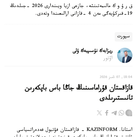
ق ر ۇ و ك مالىمەتىنشە، جازعى ازيا ويىندارى 2026 -جىلدىڭ
19-قىركۇيەگى مەن 4 -قازانى ارالىعىندا وتەدى.
سپورت
ريزابەك نۇسىپبەك ۇلى
اۆتور
18:04, 07 تامىز 2026
قازاقستان قۇراماسىنىڭ جاڭا باس باپكەرىن
تانىستىرىلدى
استانا. KAZINFORM - قازاقستان فۋتبول فەدەراتسياسى