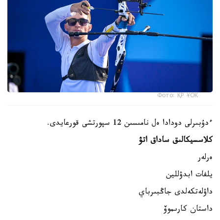
Фото: ҚР ҰОК
ءدۇبىرلى دودادا ەل نامىسىن 12 سپورتشى قورعايدى.
كلاسسيكالىق ساداق اتۋ
ەرلەر
يلفات ابدۋللين
داۋلەتكەلدى جاڭبىرباي
داستان كارىموۆ