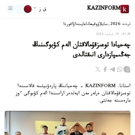
KAZINFORM
ق ز
ترەند:
2026-سايلاۋ
وقيعا
تاعايىنداۋ
اقوردا
07:28, 19 شىلدە 2024
چەحيادا توعىزقۇمالاقتان الەم كۋبوگىنىڭ
جەڭىمپازدارى انىقتالدى
استانا. KAZINFORM - چەحيانىڭ پاردۋبيتسە قالاسىندا
توعىزقۇمالاقتان ەرلەر مەن ايەلدەر اراسىندا الەم كۋبوگى ءوز
مارەسىنە جەتتى.