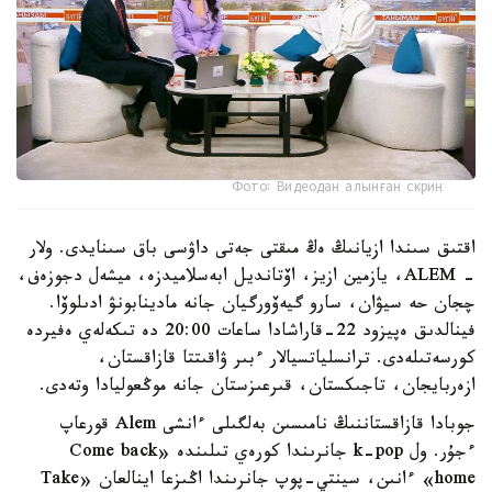
Фото: Видеодан алынған скрин
اقتىق سىندا ازيانىڭ ەڭ مىقتى جەتى داۋسى باق سىنايدى. ولار
- ALEM، يازمين ازيز، اۆتانديل ابەسلاميدزە، ميشەل دجوزەف،
چجان حە سيۋان، سارو گيەۆورگيان جانە مادينابونۋ ادىلوۆا.
فينالدىق ەپيزود 22-قاراشادا ساعات 20:00 دە تىكەلەي ەفيردە
كورسەتىلەدى. ترانسلياتسيالار ءبىر ۋاقىتتا قازاقستان،
ازەربايجان، تاجىكستان، قىرعىزستان جانە موڭعوليادا وتەدى.
جوبادا قازاقستاننىڭ نامىسىن بەلگىلى ءانشى Alem قورعاپ
ءجۇر. ول k-pop جانرىندا كورەي تىلىندە «Come back
home» ءانىن، سينتي-پوپ جانرىندا اڭىزعا اينالعان «Take