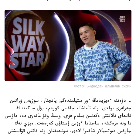
Фото: Видеодан алынған скрин
- دۋەتتە ءەيزيدىڭ ءوز ستيلىندەگى پانچتار، سوزبەن ۇراتىن
جەرلەرى بولدى. وتە تاماشا، جاقسى كورەم، بۇل جىگىتتىڭ
قانداي تالانتتى ەكەنىن بىلەم عوي. ونىڭ وقۋ مانەرى دە، داۋسى
دا وتە ەرەكشە، ساحنادا ءوزىن ۇستاۋى كەرەمەت. ەيزي تەك
جارقىن ەموتسيالار شاقىرا الادى. سوندىقتان وتە قاتتى قۋانىشتى