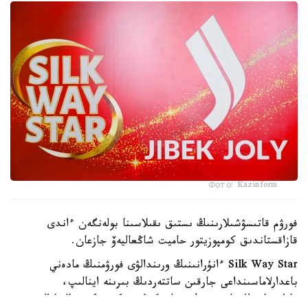
Фото: Kazinform
فورۋم قاتىسۋشىلارىنىڭ ىستىق ىقىلاسىنا بولەنگەن ءاندى
قازاقستاندىق كومپوزيتور حاميت شاڭعاليەۆ جازعان.
Silk Way Star ءانۇرانىنىڭ ورىندالۋى فورۋمنىڭ مادەني
باعدارلاماسىنداعى جارقىن ساتتەردىڭ بىرىنە اينالىپ،
قازاقستاننىڭ ۇلى جىبەك جولى كەڭىستىگىندەگى حالىقارالىق