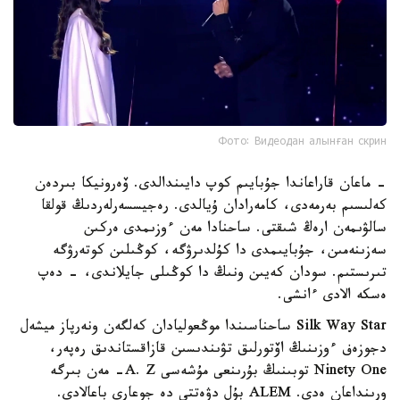
Фото: Видеодан алынған скрин
- ماعان قاراعاندا جۇبايىم كوپ دايىندالدى. ۆەرونيكا بىردەن
كەلىسىم بەرمەدى، كامەرادان ۇيالدى. رەجيسسەرلەردىڭ قولقا
سالۋىمەن ارەڭ شىقتى. ساحنادا مەن ءوزىمدى ەركىن
سەزىنەمىن، جۇبايىمدى دا كۇلدىرۋگە، كوڭىلىن كوتەرۋگە
تىرىستىم. سودان كەيىن ونىڭ دا كوڭىلى جايلاندى، - دەپ
ەسكە الادى ءانشى.
Silk Way Star ساحناسىندا موڭعوليادان كەلگەن ونەرپاز ميشەل
دجوزەف ءوزىنىڭ اۆتورلىق تۋىندىسىن قازاقستاندىق رەپەر،
Ninety One توبىنىڭ بۇرىنعى مۇشەسى A. Z- مەن بىرگە
ورىنداعان ەدى. ALEM بۇل دۋەتتى دە جوعارى باعالادى.