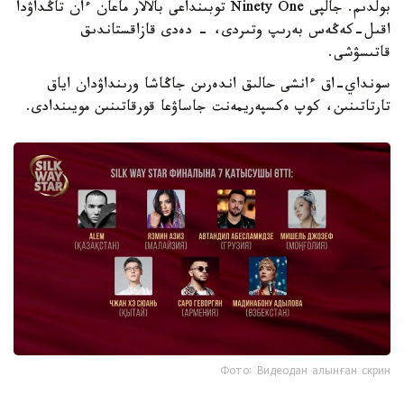
بولدىم. جالپى Ninety One توبىنداعى بالالار ماعان ءان تاڭداۋدا
اقىل-كەڭەس بەرىپ وتىردى، - دەدى قازاقستاندىق
قاتىسۋشى.
سونداي-اق ءانشى حالىق اندەرىن جاڭاشا ورىنداۋدان اياق
تارتاتىنىن، كوپ ەكسپەريمەنت جاساۋعا قورقاتىنىن مويىندادى.
Фото: Видеодан алынған скрин