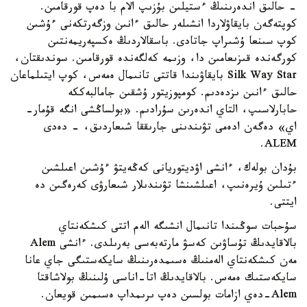
- حالىق اندەرىنىڭ ءستيلىن بۇزىپ الام با دەپ قورقامىن.
كوپتەگەن بايقاۋلاردا انشىلەر حالىق ءانىن وزگەرتكەنى ءۇشىن
كوپ سىنعا ۇشىراپ جاتادى. باسقالاردىڭ ەكسپەريمەنتىن
كورگەندە قىزىعامىن دا، وزىمە كەلگەندە قورقامىن. سوندىقتان،
Silk Way Star بايقاۋىندا قاتتى تانىمال ەمەس، كوپ ايتىلماعان
حالىق ءانىن ىزدەدىم. كومپوزيتور ۇشقىن جامالبەككە
حابارلاسىپ، التاي اندەرىن سۇرادىم. «بولساڭشى انگە قۇمار-
اي» دەگەن ادەمى تۋىندىنى جارىققا شىعاردىق، - دەدى
ALEM.
بۇدان بولەك، ءانشى اۋديتوريانى كەڭەيتۋ ءۇشىن اعىلشىن
ءتىلىن ۇيرەنىپ، اعىلشىنشا تۋىندىلار شىعارۋى كەرەگىن دە
ايتتى.
سۇحبات سوڭىندا تانىمال انشىگە الەم اتتى كىشكەنتاي
بالاقايدىڭ تۇساۋىن كەسۋ مارتەبەسى بەرىلدى. ءانشى Alem
مەن كىشكەنتاي الەمنىڭ ەسىمدەرىنىڭ سايكەستىگى جاي عانا
سايكەستىك ەمەس. بالاقايدىڭ اتا-اناسى ۇلىنىڭ بولاشاقتا
Alem-دەي ازامات بولسىن دەپ ىرىمداپ ەسىمىن قويعان.