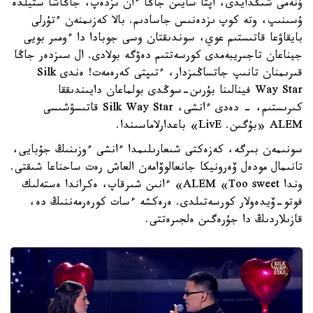
ۇنەمى شىڭدايدى، اپتا سايىن جاڭا ءان ىزدەپ، جاڭاشا ستيلدە
ۇسىنىپ، وتە كوپ ىزدەنىس جاسادىم. بالا كەزىمنەن ءتۇرلى
بايقاۋعا قاتىستىم عوي، سوندىقتان وسى جوبادا دا ءومىر بويى
جيناعان تاجىريبەمدى كورسەتتىم دەۋگە بولادى. ال سىزدەر جاڭا
قىرىمنان تانىپ جاتساڭىزدار، ءتىپتى كەرەمەت! ەندى Silk
Way Star فينالىنا بۇرىن-سوڭدى بولماعان دايىندىققا
كىرىستىم، - دەدى ءانشى، Silk Way Star قاتىسۋشىسى
ALEM «بۇگىن. LivE» باعدارلاماسىندا.
سونىمەن بىرگە، كەزەكتى شىعارىلىمدا ءانشى ءوزىنىڭ جۇبايى،
تانىمال مودەل ۆەرونيكا جانعالوۆامەن العاش رەت ساحناعا شىقتى.
وندا ALEM «Too sweet» ءانىن شىرقاپ، ەكراندا ەستەلىك
فوتو-ۆيدەولار كورسەتىلدى. ەرەكشە ءسات كورەرمەننىڭ دە،
قازىلاردىڭ دا جۇرەگىن ەلجىرەتتى.