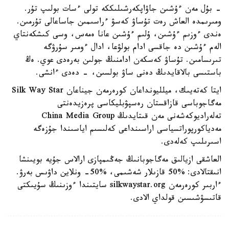
- بۇل مەن ءۇشىن جاۋاپكەرشىلىككە تولى ءسات بولىپ تۇر.
ومىرىمدە العاش رەت تۇساۋ كەسۋ ءراسىمىن جاساعالى تۇرمىن.
ەندى ءوزىم ءۇشىن، ۇلىم ءۇشىن عانا ەمەس، وسى كىشكەنتاي
الەم ءۇشىن دە جاقسى ادام بولۋعا، ادال ءومىر سۇرۋگە
تىرىسامىن. تۇساۋ كەسكەن ادامنىڭ جولىن بەرەدى عوي. ەڭ
باستىسى بالاقايدىڭ دەنى ساۋ بولسىن، - دەدى ءانشى.
ايتا كەتەيىك، ميلليونداعان كورەرمەن جيناعان Silk Way Star
مەگاجوباسى قازاقستان رەسپۋبليكاسى پرەزيدەنتى
تەلەراديوكەشەنى مەن قىتايدىڭ China Media Group
مەدياكورپوراتسياسى اراسىنداعى كەلىسىم اياسىندا جۇزەگە
اسىرىلىپ كەلەدى.
العاشقى ازيالىق مەگاجوبانىڭ جەڭىمپازى ارالاس جۇيە بويىنشا
انىقتالادى: %50 قازىلار شەشىمى، %50- ونلاين داۋىس بەرۋ.
ءاربىر كورەرمەن silkwaystar.org سايتىندا ءوزىنىڭ سۇيىكتى
قاتىسۋشىسىن قولداي الادى.