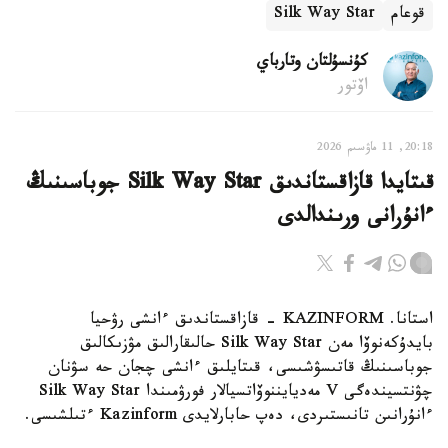
قوعام
Silk Way Star
كۇنسۇلتان وتارباي
اۆتور
20:18, 11 ماۋسىم 2026
قىتايدا قازاقستاندىق Silk Way Star جوباسىنىڭ
ءانۇرانى ورىندالدى
استانا. KAZINFORM - قازاقستاندىق ءانشى رۋحيا
بايدۇكەنوۆا مەن Silk Way Star حالىقارالىق مۋزىكالىق
جوباسىنىڭ قاتىسۋشىسى، قىتايلىق ءانشى چجان حە سۋنان
چۋنتسيندەگى V مەديايننوۆاتسيالار فورۋمىندا Silk Way Star
ءانۇرانىن تانىستىردى، دەپ حابارلايدى Kazinform ءتىلشىسى.