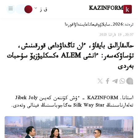
KAZINFORM
ق ز
ترەند:
2026-سايلاۋ
وقيعا
تاعايىنداۋ
اقوردا
20:57, 19 قاراشا 2025
حالىقارالىق بايقاۋ، ءان تاڭداۋداعى قورقىنىش،
تۇساۋكەسەر: ءانشى ALEM ەكسكليۋزيۆ سۇحبات
بەردى
استانا. KAZINFORM - ءۇش كۇننەن كەيىن Jibek Joly
تەلەارناسىنىڭ Silk Way Star مەگاجوباسىنىڭ فينالى وتەدى.