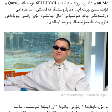
on Me» ءانىن، روك ستيلىندە 6ELLUCCI توبىنىڭ «Qara»
تۋىندىسىن ورىنداپ، دياپازونىنىڭ كەڭدىگى، ساحناداعى
ەركىندىگى جانە ەموتسيانى ءدال جەتكىزە الۋى ارقىلى جوباداعى
فاۆوريت قاتىسۋشىنىڭ بىرىنە اينالدى.
Фото: Видеодан алынған скрин
- بۇل بايقاۋدا ءارتۇرلى جانردا ءان ايتۋعا تىرىستىم. ساحنا