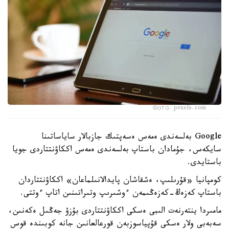
Фото: pexels.com
Google بەلسەندى ەمەس ەسەپتىك جازبالار ساياساتىنا
سايكەس، جۇمادان باستاپ بەلسەندى ەمەس اككاۋنتتاردى جويا
باستايدى.
كومپانيا «قۇرىلىپ، ەشقاشان پايدالانىلماعان» اككاۋنتتاردان
باستاپ كەزەڭ-كەزەڭىمەن ءوشىرىپ وتىراتىنىن اتاپ ءوتتى.
مامىردا ينتەرنەت الىبى ەسكى اككاۋنتتاردى بۇزۋ جەڭىل ەكەنىن،
سەبەبى ولار ەسكى قۇپياسوزبەن قورعالعانىن جانە كوبىندە قوس