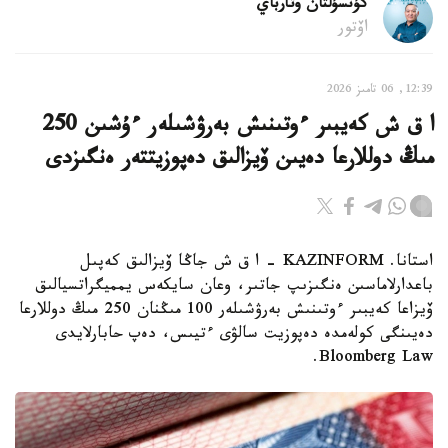
كۇنسۇلتان وتارباي
اۆتور
12:39, 06 تامىز 2026
ا ق ش كەيبىر ءوتىنىش بەرۋشىلەر ءۇشىن 250
مىڭ دوللارعا دەيىن ۆيزالىق دەپوزيتتەر ەنگىزدى
استانا. KAZINFORM – ا ق ش جاڭا ۆيزالىق كەپىل
باعدارلاماسىن ەنگىزىپ جاتىر، وعان سايكەس يمميگراتسيالىق
ۆيزاعا كەيبىر ءوتىنىش بەرۋشىلەر 100 مىڭنان 250 مىڭ دوللارعا
دەيىنگى كولەمدە دەپوزيت سالۋى ءتيىس، دەپ حابارلايدى
Bloomberg Law.