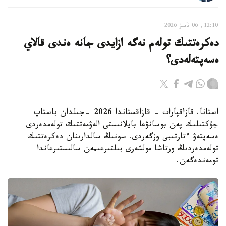
12:10, 06 تامىز 2026
دەكرەتتىك تولەم نەگە ازايدى جانە ەندى قالاي
ەسەپتەلەدى؟
استانا. قازاقپارات - قازاقستاندا 2026 -جىلدان باستاپ
جۇكتىلىك پەن بوسانۋعا بايلانىستى الەۋمەتتىك تولەمدەردى
ەسەپتەۋ ءتارتىبى وزگەردى. سونىڭ سالدارىنان دەكرەتتىك
تولەمدەردىڭ ورتاشا مولشەرى بىلتىرعىمەن سالىستىرعاندا
تومەندەگەن.