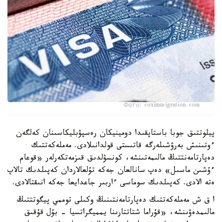
Фото: coximmigration.com
پيلوتتىق جوبا باستاپقىدا دومينيكان رەسپۋبليكاسىنان كەلگەن
ءوتىنىش بەرۋشىلەرگە قاتىستى قولدانىلادى. مەملەكەتتىك
دەپارتامەنتتىڭ مالىمەتىنشە، كونسۋلدىق قىزمەتكەرلەر «قوعام
ءۇشىن ماسىل» دەپ سانالعان جەكە تۇلعالاردان كەپىلدىك تالاپ
ەتە الادى. كەپىلدىك سوماسى ءاربىر جاعدايعا جەكە انىقتالادى.
ا ق ش مەملەكەتتىك دەپارتامەنتىنىڭ وكىلى توممي پيگوتتتىڭ
مالىمدەۋىنشە، «قۇراما شتاتتارىنا يمميگراتسيا - بۇل قۇقىق