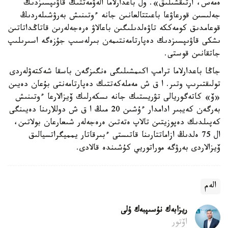
ەمەس، ارتىقشىلىق». ول باعدارلاما الەۋمەتتىك قاۋىپسىزدىك
جەلىسىن قورعاۋعا باعىتتالعانىن جانە ءوتىنىش بەرۋشىلەردىڭ
قوعامدىق كومەككە تاۋەلدىلىگىن باعالاۋ ەرەجەلەرىن قاتاڭداتاتىن
ىشكى قاۋىپسىزدىك دەپارتامەنتىمەن بىرلەسىپ جۇزەگە اسىرىلىپ
جاتقانىن قوستى.
جاڭا باعدارلاما ترامپ اكىمشىلىگى ەنگىزگەن باسقا شەكتەۋلەردى
تولىقتىرىپ وتىر. ا ق ش مەملەكەتتىك دەپارتامەنتى بۇعان دەيىن
«ۆ» كاتەگوريالى تۋريستىك جانە ىسكەرلىك ۆيزالارعا ءوتىنىش
بەرگەن كەيبىر ادامدار ءۇشىن 20 مىڭ ا ق ش دوللارىنا دەيىنگى
كەپىلدىك دەپوزيتىن تالاپ ەتەتىن ەرەجەلەر شىعارعان بولاتىن،
ال 75 ەلدىڭ ازاماتتارىنا قاتىستى ءبىرقاتار يمميگراتسيالىق
ۆيزالاردى بەرۋگە موراتوريي كۇشىندە قالادى.
الەم
ريزابەك نۇسىپبەك ۇلى
اۆتور