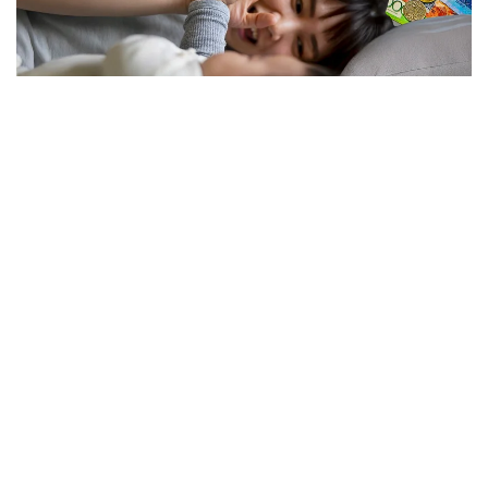
فوتو: كوللاج: Kazinform/ Freepik
نەلىكتەن تولەم كولەمى ازايدى؟
الماتى قالاسى بويىنشا «مەملەكەتتىك الەۋمەتتىك ساقتاندىرۋ
قورى» فيليالى ديرەكتورىنىڭ ورىنباسارى بالعىن ساتبەك
قىزىنىڭ ايتۋىنشا، ەندى الەۋمەتتىك تولەمدى ەسەپتەۋ كەزىندە
ايەلدىڭ ايلىق تابىسى ەڭ تومەنگى جالاقىنىڭ (ە ت ج) جەتى
ەسەلەنگەن مولشەرىنەن اسپايتىن كولەمدە عانا ەسەپكە الىنادى.
2026 -جىلى بۇل شەك 595 مىڭ تەڭگەنى قۇرايدى. ياعني،
ايەلدىڭ ناقتى جالاقىسى بۇدان جوعارى بولسا دا، تولەمدى
ەسەپتەۋ كەزىندە 595 مىڭ تەڭگەدەن اساتىن بولىگى