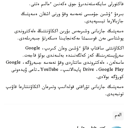
فاكتورلى سايكەستەندىرۋ جوق ەكەنىن ءمالىم ەتتى.
بىرەۋ ءۇشىن جۇمىسى نەمەسە وقۋ ورنى اشقان ەسەپتىك
جازبالارعا تيىسپەيدى.
ەسەپتىك جازبانى وشىرمەس بۇرىن اككاۋنتتىڭ ەلەكتروندى
پوشتاسى مەن قوسىمشا مەكەنجايىنا ەسكەرتۋ جىبەرىلەدى.
اككاۋنتتى ساقتاپ قالۋ ءۇشىن وعان كىرىپ، Google
سەرۆيستەرىنىڭ كەز كەلگەنىندە بەلسەندى بولۋ قاجەت.
ماسەلەن، ەلەكتروندى حاتتاردى وقۋ نەمەسە جىبەرۋگە، Google
Drive ،Google Play پايدالانىپ، YouTube-تاعى ۆيدەونى
كورۋگە بولادى.
ەسەپتىك جازبانى تۇراقتى قولدانىپ وتىرعان اككاۋنتتارعا قاۋىپ
تونبەيدى.
الەم