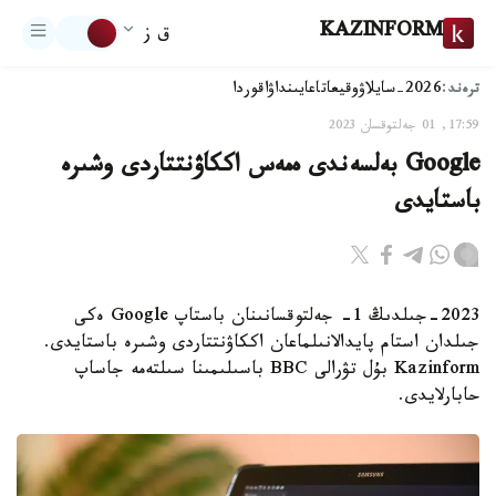
KAZINFORM
ق ز
ترەند:
2026-سايلاۋ
وقيعا
تاعايىنداۋ
اقوردا
17:59, 01 جەلتوقسان 2023
Google بەلسەندى ەمەس اككاۋنتتاردى وشىرە
باستايدى
2023-جىلدىڭ 1- جەلتوقسانىنان باستاپ Google ەكى
جىلدان استام پايدالانىلماعان اككاۋنتتاردى وشىرە باستايدى.
Kazinform بۇل تۋرالى BBC باسىلىمىنا سىلتەمە جاساپ
حابارلايدى.