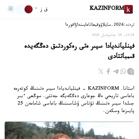
KAZINFORM
ق ز
ترەند:
2026-سايلاۋ
وقيعا
تاعايىنداۋ
اقوردا
13:24, 19 جەلتوقسان 2025
فينليانديادا سيىر ەتى رەكوردتىق دەڭگەيدە
قىمباتتادى
استانا. KAZINFORM - فينليانديادا سيىر ەتىنىڭ كوتەرمە
باعاسى تاريحي ەڭ جوعارى دەڭگەيگە جەتتى. سوڭعى ءبىر
جىلدا سيىر ەتىنىڭ تۇتاس ۇشاسىنىڭ باعاسى شامامەن 25
پايىزعا وسكەن.