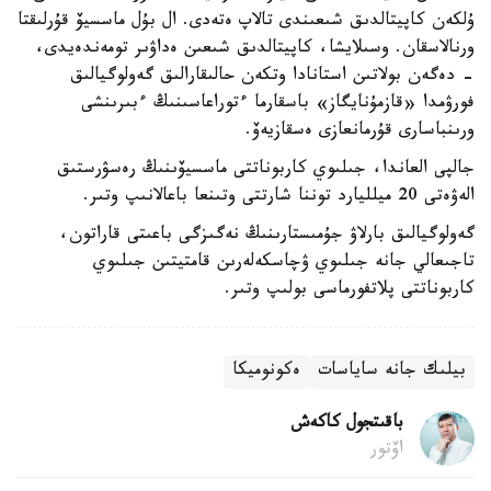
ۇلكەن كاپيتالدىق شىعىندى تالاپ ەتەدى. ال بۇل ماسسيۆ قۇرلىقتا
ورنالاسقان. وسىلايشا، كاپيتالدىق شىعىن ەداۋىر تومەندەيدى،
- دەگەن بولاتىن استانادا وتكەن حالىقارالىق گەولوگيالىق
فورۋمدا «قازمۇنايگاز» باسقارما ءتوراعاسىنىڭ ءبىرىنشى
ورىنباسارى قۇرمانعازى ەسقازيەۆ.
جالپى العاندا، جىلىوي كاربوناتتى ماسسيۆىنىڭ رەسۋرستىق
الەۋەتى 20 ميلليارد توننا شارتتى وتىنعا باعالانىپ وتىر.
گەولوگيالىق بارلاۋ جۇمىستارىنىڭ نەگىزگى باعىتى قاراتون،
تاجىعالي جانە جىلىوي ۋچاسكەلەرىن قامتيتىن جىلىوي
كاربوناتتى پلاتفورماسى بولىپ وتىر.
بيلىك جانە ساياسات
ەكونوميكا
باقىتجول كاكەش
اۆتور