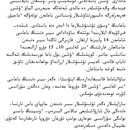
مالدارى ءۇشىن باسەكەنى كۇشەيتىپ وتىر. وسىعان بايلانىستى
فيندىك وڭدەۋشىلەر دە مالدى شەتەلگە جىبەرىپ الماۋ ءۇشىن
فەرمەرلەرگە ەكسپورتتاۋشىلار ۇسىناتىن باعامەن تولەۋگە ءماجبۇر.
باعانىڭ ءوسۋى تۇتىنۋشىلارعا دا اسەر ەتە باستادى. شىلدە-
قىركۇيەك ايلارىندا بولشەك ساۋداداعى سيىر ەتىنىڭ باعاسى
شامامەن 14 پايىزعا ارتقان. قازىرگى تاڭدا سيىر ەتىنەن
جاسالعان فارشتىڭ ءبىر كەلىسى 10- 15 ەۋرو ارالىعىندا
ساتىلىپ جاتىر. كوپشىلىك ءۇشىن بۇل باعا توزىمدىلىك شەگىنە
تاياپ قالدى. كەيبىر تۇتىنۋشىلار ارزانداۋ بولعاندىقتان تاۋىق
ەتىنە كوشە باستاعان.
ساۋالناماعا قاتىسقانداردىڭ ايتۋىنشا، ەگەر سيىر ەتىنىڭ باعاسى
ءبىر كەلىسى ءۇشىن 20 ەۋروعا جەتسە، وعان دەگەن سۇرانىس
كۇرت تومەندەۋى مۇمكىن.
ساراپشىلار ەگەر تۇتىنۋشىلار سيىر ەتىنەن جاپپاي باس تارتسا،
ەلدەگى مال شارۋاشىلىعى سالاسى السىرەپ، ءونىمنىڭ باسىم
بولىگى سۇرانىسى جوعارى بولىپ تۇرعان ەۋروپا نارىقتارىنا كەتۋى
ىقتيمال ەكەنىن ەسكەرتەدى.