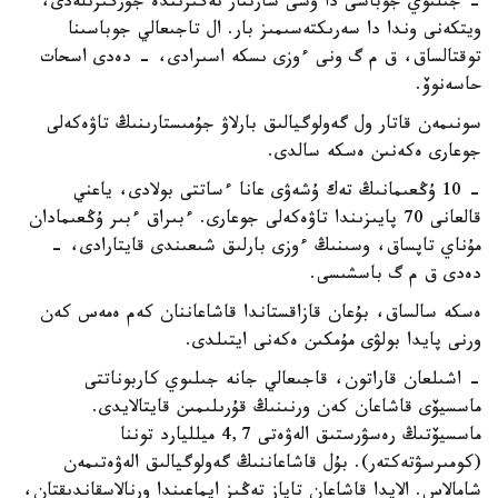
- جىلىوي جوباسى دا وسى شارتتار نەگىزىندە جۇرگىزىلەدى،
ويتكەنى وندا دا سەرىكتەسىمىز بار. ال تاجىعالي جوباسىنا
توقتالساق، ق م گ ونى ءوزى ىسكە اسىرادى، - دەدى اسحات
حاسەنوۆ.
سونىمەن قاتار ول گەولوگيالىق بارلاۋ جۇمىستارىنىڭ تاۋەكەلى
جوعارى ەكەنىن ەسكە سالدى.
- 10 ۇڭعىمانىڭ تەك ۇشەۋى عانا ءساتتى بولادى، ياعني
قالعانى 70 پايىزىندا تاۋەكەلى جوعارى. ءبىراق ءبىر ۇڭعىمادان
مۇناي تاپساق، وسىنىڭ ءوزى بارلىق شىعىندى قايتارادى، -
دەدى ق م گ باسشىسى.
ەسكە سالساق، بۇعان قازاقستاندا قاشاعاننان كەم ەمەس كەن
ورنى پايدا بولۋى مۇمكىن ەكەنى ايتىلدى.
- اشىلعان قاراتون، قاجىعالي جانە جىلىوي كاربوناتتى
ماسسيۆى قاشاعان كەن ورنىنىڭ قۇرىلىمىن قايتالايدى.
ماسسيۆتىڭ رەسۋرستىق الەۋەتى 4,7 ميلليارد توننا
(كومىرسۋتەكتەر). بۇل قاشاعاننىڭ گەولوگيالىق الەۋەتىمەن
شامالاس. الايدا قاشاعان تاياز تەڭىز ايماعىندا ورنالاسقاندىقتان،