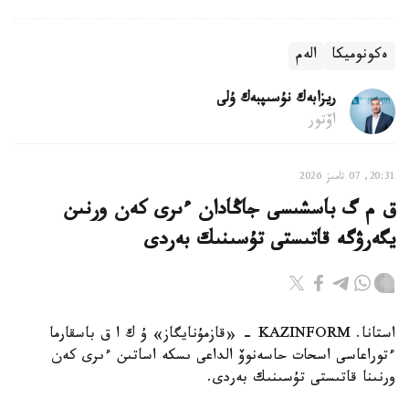
ەكونوميكا
الەم
ريزابەك نۇسىپبەك ۇلى
اۆتور
20:31, 07 تامىز 2026
ق م گ باسشىسى جاڭادان ءىرى كەن ورنىن
يگەرۋگە قاتىستى تۇسىنىك بەردى
استانا. KAZINFORM - «قازمۇنايگاز» ۇ ك ا ق باسقارما
ءتوراعاسى اسحات حاسەنوۆ الداعى ىسكە اساتىن ءىرى كەن
ورنىنا قاتىستى تۇسىنىك بەردى.