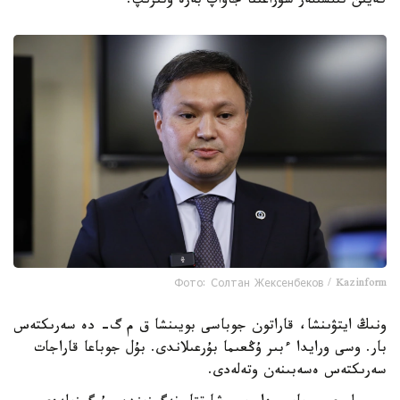
كەيىن تىلشىلەر سۇراعىنا جاۋاپ بەرە وتىرىپ.
Фото: Солтан Жексенбеков / Kazinform
ونىڭ ايتۋىنشا، قاراتون جوباسى بويىنشا ق م گ- دە سەرىكتەس
بار. وسى ورايدا ءبىر ۇڭعىما بۇرعىلاندى. بۇل جوباعا قاراجات
سەرىكتەس ەسەبىنەن وتەلەدى.