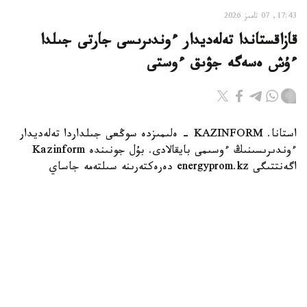
17:43, 07 تامىز 2026
قازاقستاندا تەلەديدار ءوندىرىسى جارتى جىلدا
ءۇش ەسەگە جۋىق ءوستى
استانا. KAZINFORM - ەلىمىزدە سوڭعى جىلداردا تەلەديدار
ءوندىرىسىنىڭ ءوسىمى بايقالادى. بۇل جونىندە Kazinform
اگەنتتىگى energyprom.kz دەرەكتەرىنە سىلتەمە جاساي
وتىرىپ، حابارلايدى.