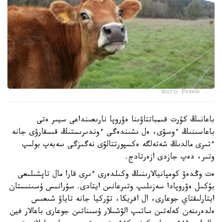
Фото: Pexels
باعانىڭ كۇرت قىمباتتاۋىنا ەۋروپا نارىعىنداعى سيىر ەتى
باعاسىنىڭ ءوسۋى، ەل ىشىندەگى ءوندىرىستىڭ قىسقارۋى جانە
ءتىرى مالدىڭ شەتەلگە ەكسپورتتالۋى نەگىزگى سەبەپ بولىپ
وتىر، دەپ جازدى ازەرتادج.
ەت وڭدەۋ كومپانيالارىنىڭ وكىلدەرى ءىرى قارا مال تاپشىلىعى
بۇكىل ەۋروپادا سەزىلىپ وتىرعانىن ايتادى. سۇرانىس ۇسىنىستان
ايتارلىقتاي جوعارى، ال افريكا، تۇركيا جانە تاياۋ شىعىس
ەلدەرىنەن كەلەتىن ساتىپ الۋشىلار ۇسىناتىن جوعارى باعالار فين