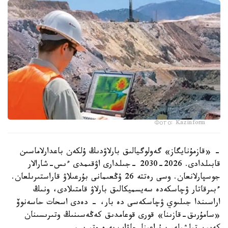
Фото: Kazinform
- «قازمۇنايگاز» گەولوگيالىق بارلاۋدىڭ ۇلكەن باعدارلاماسىن
قابىلدادى. 2026-2030 -جىلدارى اۋقىمدى ءىس-شارالار
جوسپارلانعان. وسى رەتتە 26 ۇڭعىمانى بۇرعىلاۋ قاراستىرىلعان.
ءبىرقاتار ۋچاسكەدە سەيسميكالىق بارلاۋ قامتىلادى، ونىڭ
اراسىندا جىلىوي ۋچاسكەسى دە بار، - دەدى اسحات حاسەنوۆ
«سامۇرىق-قازىنا» قورى قوعامدىق كەڭەسىنىڭ وتىرىسىنان