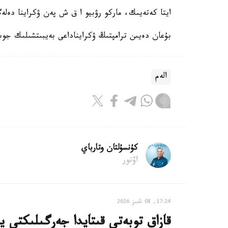
ايتا كەتەيىك، ماركو رۋبيو ا ق ش پەن ۋكراينا دەلەگ
بۇعان دەيىن ترامپتىڭ ۋكرايناداعى بەيبىتشىلىك جوسپ
الەم
كۇنسۇلتان وتارباي
اۆتور
17:24, 08 تامىز 2026
قازاق توبەتى قىتايدا جەرگىلىكتى ي