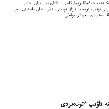
رەگىنشە، شىڭجاڭ وۆچاركاسى - التاي مەن تيان-شان
بايىرعى تۇقىم، توبەت، قازاق توبەتى، تيان-شان ماستيفى دەپ
دىڭ سەنىمدى سەرىگى بولعان.
نە قاۋىپ ءتوندىردى