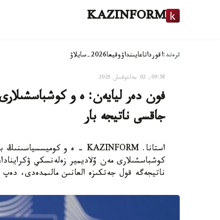
KAZINFORM
ترەند:
اقوردا
تاعايىنداۋ
وقيعا
2026-سايلاۋ
09:58, 02 جەلتوقسان 2025
فون دەر ليايەن: ە و كوشباسشىلارى
جاقسى ناتيجە بار
استانا. KAZINFORM – ە و كوميس
كوشباسشىلارى مەن ۆلاديمير زەلەنسكي ۋكرايناداع
ناتيجەگە قول جەتكىزە العانىن مالىمدەدى، دەپ