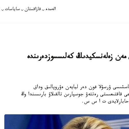
الەمدە
قازاقستان
ساياسات
ت
 مەن زەلەنسكيدىڭ كەلىسسوزدەرىندە
سياسىنىڭ باسشىسى ۋرسۋلا فون دەر ليايەن ەۋروپالىق وداق
ى قاقتىعىستى رەتتەۋ جوسپارىن تالقىلاۋ بارىسىندا وڭ
 حابارلايدى ت ا س س.