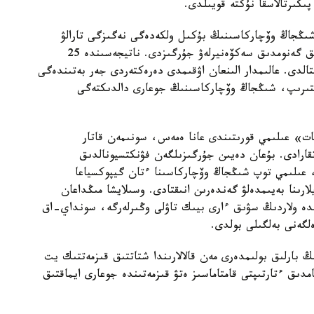
پىكىرتالاسقا نۇكتە قويىلدى.
 شىڭجاڭ وۆچاركاسىنىڭ بۇكىل ولكەدەگى نەگىزگى تارالۋ
ايماقتارىن ارالاپ، 109 داراباسقا جوعارى ساپالى تولىق گەنومدىق سەكۆەنيرلەۋ جۇرگىزدى. ناتيجەسىندە 25
قتالدى. عالىمدار الىنعان اۋقىمدى دەرەكتەردى جەر بەتىندەگى
لىستىرىپ، شىڭجاڭ وۆچاركاسىنىڭ جوعارى دالدىكتەگى
ات» عىلىمي قورىتىندى عانا ەمەس، سونىمەن قاتار
اتقارادى. بۇعان دەيىن جۇرگىزىلگەن فۋنكتسيونالدىق
، عىلىمي توپ شىڭجاڭ وۆچاركاسىنا ءتان گيپوكسياعا
ارىنا بەيىمدەلۋ گەندەرىن انىقتادى. وسىلايشا مىڭداعان
ندە ولاردىڭ سۋىق ءارى بيىك تاۋلى وڭىرلەرگە، سونداي-اق
لگەنى بەلگىلى بولدى.
بارلىق بولىمدەرى مەن قالالارىندا شتاتتىق قىزمەتتىك يت
امدىق ءتارتىپتى قامتاماسىز ەتۋ قىزمەتىندە جوعارى ايماقتىق