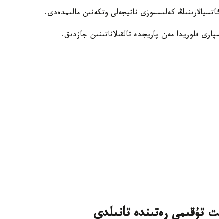
اتسيالارىنىڭ كەلىسسوزى ناتيجەلى وتكەنىن مالىمدەدى.
ارى فلوريدا مەن پاريجدە تالقىلاناتىنىن جازدىق.
ت تۇقىمى رەتىندە تانىلدى