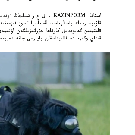
استانا. KAZINFORM – ق ح ر ش
قاۋىپسىزدىك باسقارماسىنىڭ باسپا ءسوز قىزمەتىن
قامتيتىن گەنومدىق كارتاعا جۇرگىزىلگەن اۋقىم
قىتاي وڭىرىندە قالىپتاسقان بايىرعى جانە دەربە