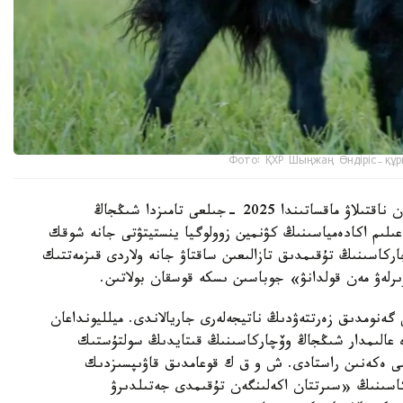
Фото: ҚХР Шыңжаң Өндіріс-құр
شىڭجاڭ وۆچاركاسىنىڭ شىعۋ تەگىن عىلىمي تۇرعىدان ناقتىلاۋ ماقساتىندا 2025 -جىلعى تامىزدا شىڭجاڭ
لىم اكادەمياسىنىڭ كۋنمين زوولوگيا ينستيتۋتى جانە شوقك
ركاسىنىڭ تۇقىمدىق تازالىعىن ساقتاۋ جانە ولاردى قىزمەتتىك
ىرلەۋ مەن قولدانۋ» جوباسىن ىسكە قوسقان بولاتىن.
 گەنومدىق زەرتتەۋدىڭ ناتيجەلەرى جاريالاندى. ميلليونداعان
دە عالىمدار شىڭجاڭ وۆچاركاسىنىڭ قىتايدىڭ سولتۇستىك
ىمى ەكەنىن راستادى. ش و ق ك قوعامدىق قاۋىپسىزدىك
كاسىنىڭ «سىرتتان اكەلىنگەن تۇقىمدى جەتىلدىرۋ