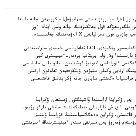
 ول [فرانسيا پرەزيدەنتى ەممانيۋەل] ماكرونمەن جانە باسقا
ى ىلگەرىلەۋگە قول جەتكىزدىك جانە وسى اپتادا ءوز
ر ليايەن X الەۋمەتتىك جەلىسىندە.
1-جەلتوقسان كۇنى ماكرون مەن زەلەنسكي پاريجدە كەلىسسوز وتكىزدى. LCI تەلەارناسى ەليسەي سارايىنداعى
ارىسىندا ولار ۇلى بريتانيا پرەمەر-ءمينيسترى كير
 كەڭەس ءتوراعاسى انتونيۋ كوشتامەن، ناتو باس حاتشىسى
پتىڭ ارنايى وكىلى ستيۆەن ۋيتكوففپەن تەلەفون ارقىلى
رانسياعا ەكىنشى ساپارى جانە ۋكراينالىق قاقتىعىس
 پەن ۋكراينا اراسىندا ۆاشينگتون ۇسىنعان ۋكراينا
ءوتتى. ا ق ش تاراپىنان مەملەكەتتىك حاتشى ماركو رۋبيو،
قاتىستى. ۋكراين دەلەگاتسياسىنىڭ قۇرامىنا ۇلتتىق
ستەم ۋمەروۆ پەن سىرتقى ىستەر ءمينيسترىنىڭ ءبىرىنشى