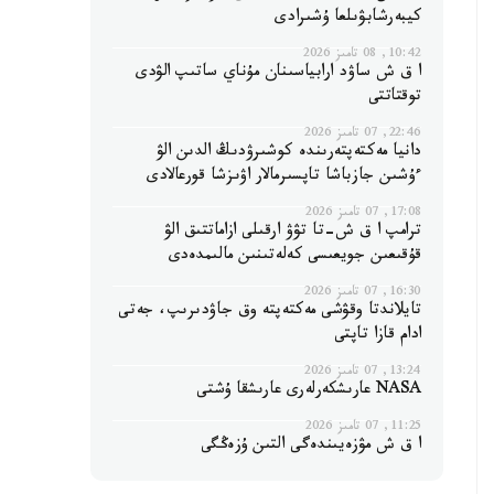
كيبەرشابۋىلعا ۇشىرادى
10:42, 08 تامىز 2026
ا ق ش ساۋد ارابياسىنان مۇناي ساتىپ الۋدى
توقتاتتى
22:46, 07 تامىز 2026
دانيا مەكتەپتەرىندە كوشىرۋدىڭ الدىن الۋ
ءۇشىن جازباشا تاپسىرمالار اۋىزشا قورعالادى
17:08, 07 تامىز 2026
ترامپ ا ق ش-تا تۋۋ ارقىلى ازاماتتىق الۋ
قۇقىعىن جويعىسى كەلەتىنىن مالىمدەدى
16:30, 07 تامىز 2026
تايلاندتا وقۋشى مەكتەپتە وق جاۋدىرىپ، جەتى
ادام قازا تاپتى
13:24, 07 تامىز 2026
NASA عارىشكەرلەرى عارىشقا ۇشتى
11:25, 07 تامىز 2026
ا ق ش مۋزەيىندەگى التىن ۇزەڭگى