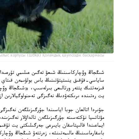
ылыс корпусы (ШӨҚК) Қоғамдық қауіпсіздік басқармасы
ساياسي-قۇقىق ينستيتۋتىنىڭ باس بولۋىمەن قىتاي عى
قىزمەتتىك يتتەر ورتالىعى بىرلەسىپ، «شىڭجاڭ وۆچا
يت رەتىندە ىرىكتەۋدىڭ نەگىزگى تەحنولوگيالارىن از
جۋىردا اتالعان جوبا اياسىندا جۇرگىزىلگەن نەگىزگى
مۋتاتسيا نۇكتەسىنە جۇرگىزىلگەن تالداۋلار نەگىزىن
ايماعىندا قالىپتاسقان بايىرعى جەرگىلىكتى يت تۇق
باسقارماسىنىڭ مالىمەتىنشە، زەرتتەۋ شىڭجاڭ وۆچار