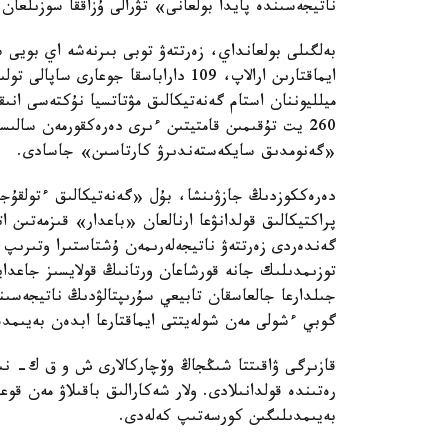
ناتيجەسىندە پايدا بولعانى» تۋرالى ۇزاققا سوزىلعان 
بەلگىلى بولعانداي، زەرتتەۋ توبى بىرنەشە اي بويى
ميلليوننان استام گەنەتيكالىق مۋتاتسيا نۇكتەسى انى
260 يت تۇقىمىن قامتيتىن ءىرى دەرەكقورمەن سا
«گەنومدىق سايكەستەندىرۋ كارتاسىن» جاسادى.
دەرەككوزدىڭ جازۋىنشا، بۇل «گەنەتيكالىق ءتولقۇج
پراكتيكالىق قولدانۋعا ارنالعان «باعدار» قىزمەتىن 
گەندەردى زەرتتەۋ ناتيجەلەرىمەن ۇشتاستىرا وتىرىپ
توزىمدىلىك جانە قورشاعان ورتانىڭ قولايسىز جاعدايل
جىلدارعا جالعاسقان تابيعي سۇرىپتالۋدىڭ ناتيجەسى
گوبي ءشولى مەن شولەيتتى ايماقتارعا ابدەن بەيىمدە
قازىرگى ۋاقىتتا شىڭجاڭ وۆچاركالارى ش و ق ك- نىڭ 
رەتىندە قولدانىلادى. ولار شەكارالىق باقىلاۋ مەن قوع
بەيىمدىلىگىن كورسەتىپ كەلەدى.