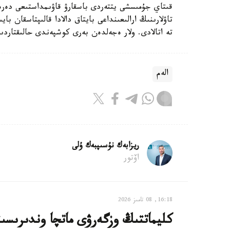
قىتاي جۇمىسشى يتتەردى باسقارۋ قاۋىمداستىعى دە
تاۋلارىنىڭ ارالىعىنداعى بايتاق دالادا قالىپتاسقان 
تە اتالادى. ولار ەجەلدەن بەرى كوشپەندى حالىقتار
الەم
ريزابەك نۇسىپبەك ۇلى
اۆتور
16:18, 08 تامىز 2026
كليماتتىڭ وزگەرۋى ماتچا وندىرىسى