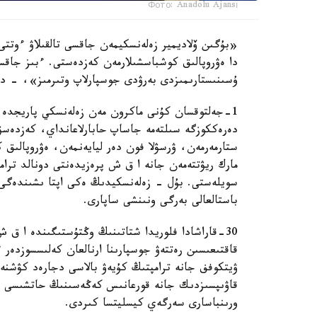
Фото: Anadolu Ajansı
«بۇگىن ۆلاديمير زەلەنسكيمەن جاقسى تالقىلاۋ ءوتتى،
دا ەۋروپالىق كوشباسشىلارمەن كەزدەستى. ءبىز جاقس
ۇسىنىستارىمىزدى بەرۋدى جوسپارلاپ وتىرمىز»، - دەپ جازدى فون دە
دەرەككوزگە سىلتەمە جاساپ حابارلاعانداي، كەزدەسۋ ب
ستارمەرمەن، ۋرسۋلا فون دەر ليايەنمەن، ەۋروپالىق
مارك ريۋتتەمەن جانە ا ق ش پرەزيدەنتى دونالد ترام
سويلەستى. بۇل - زەلەنسكيدىڭ ەكى اپتا ىشىندەگى ف
باستالعالى بەرگى ونىنشى ساپارى.
30-قاراشادا فلوريدا شتاتىنىڭ وڭتۇستىگىندە ا ق ش
قاقتىعىسىن رەتتەۋ جوسپارىنا ارنالعان كەلىسسوزدەر 
ۋيتكوفف جانە ترامپتىڭ كۇيەۋ بالاسى دجارەد كۋشنەر 
قاۋىپسىزدىك جانە قورعانىس كەڭەسىنىڭ حاتشىسى رۋ
ورىنباسارى سەرگەي كيسليتسا كىردى.