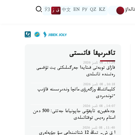
الداۋ
KZ
QZ
РУ
EN
中文
ق ز
ЎЗ
تاقىرىپقا قاتىستى
17:24, 08 تامىز 2026
قازاق توبەتى قىتايدا جەرگىلىكتى يت تۇقىمى
رەتىندە تانىلدى
16:18, 08 تامىز 2026
كليماتتىڭ وزگەرۋى ماتچا وندىرىسىنە قاۋىپ
ءتوندىردى
14:07, 08 تامىز 2026
«دەلفين» تايفۋنى جاپونياعا جەتتى: 500 دەن
استام رەيس توقتاتىلدى
11:40, 08 تامىز 2026
ا ق ش- تىڭ 12 شتاتىنداعى سۋ جۇيەلەرى