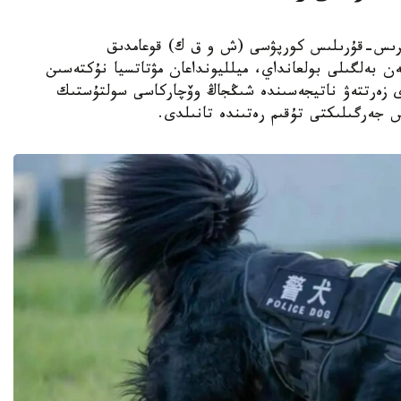
ىڭجاڭ ءوندىرىس-قۇرىلىس كورپۋسى (ش و ق ك) قوعامدىق
ەن بەلگىلى بولعانداي، ميلليونداعان مۋتاتسيا نۇكتەسىن
دى زەرتتەۋ ناتيجەسىندە شىڭجاڭ وۆچاركاسى سولتۇستىك
س جەرگىلىكتى تۇقىم رەتىندە تانىلدى.