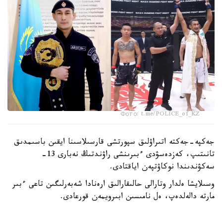
Фото: t.me/POLICE_of_KZ
جەكپە-جەكتە اتىراۋلىق سپورتشى قارسىلاسىنا ايقىن باسىمدىق
تانىتىپ، كەزدەسۋدى ءبىرىنشى راۋندتىڭ نەبارى 13-
سەكۋندىندا نوكاۋتپەن اياقتادى.
وسىلايشا ەلدار وتارالى حالىقارالىق ارەنادا شەبەرلىگىن تاعى ءبىر
مارتە دالەلدەپ، ەل نامىسىن ابىرويمەن قورعادى.
قازاقستاندىق كاسىپقوي بوكسشى مەيىرىم نۇرسۇلتانوۆ (20-0,