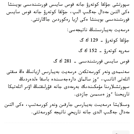
سپورتشى جۇلقا كوتەرۋ جانە قوس سايىس قورىتىندىسى بويىنشا
ەكى التىن مەدال جەڭىپ الىپ، جۇلقا كوتەرۋ جانە قوس سايىس
قورىتىندىسى بويىنشا ەكى ازيا رەكوردىن جاڭارتتى.
ەرسەيت بەيبارىستىڭ ناتيجەسى:
جۇلقا كوتەرۋ - 129 ك گ
سەرپە كوتەرۋ - 152 ك گ
قوس سايىس قورىتىندىسى - 281 ك گ
سەنىمدى ونەر كورسەتكەن ەرسەيت بەيبارىس ازيانىڭ ەڭ مىقتى
اتلەتى اتانىپ، ءوز سالماق دارەجەسىندە باسقا ەلدەردىڭ
سپورتشىلارىنا مۇمكىندىك بەرمەدى جانە قۇرلىقتىڭ اۋىر اتلەتيكا
تاريحىنا ءوز ەسىمىن جازدى.
وسىلايشا ەرسەيىت بەيبارىس جارقىن ونەر كورسەتىپ، ەكى التىن
مەدال جەڭىپ الدى جانە تاريحي ناتيجە كورسەتتى.