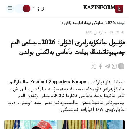
KAZINFORM
ق ز
ترەند:
2026-سايلاۋ
وقيعا
تاعايىنداۋ
اقوردا
21:43, 12 جەلتوقسان 2025
فۋتبول جانكۇيەرلەرى اشۋلى: 2026-جىلعى الەم
چەمپيوناتىنىڭ بيلەت باعاسى بەلگىلى بولدى
استانا. قازاقپارات - Football Supporters Europe حالىقارالىق
جانكۇيەرلەر قاۋىمداستىعىنىڭ ەسەپتەۋىنە سايكەس، ا ق ش-
تاعى ماتچتاردىڭ باعاسى قاتاردا 2022-جىلى وتكەن الەم
چەمپيوناتى ماتچتارىمەن سالىستىرعاندا بەس ەسە ءوستى، دەپ
حابارلايدى DW اقپارات اگەنتتىگى.