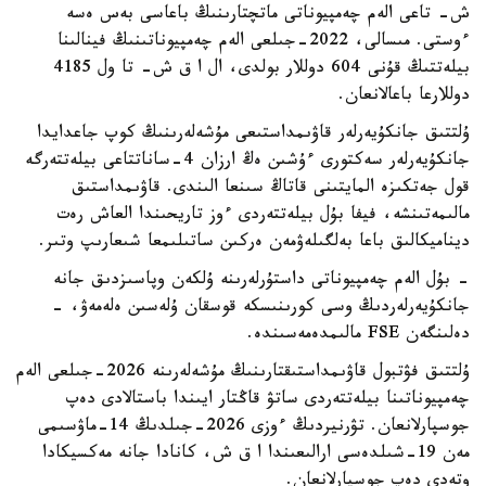
ش- تاعى الەم چەمپيوناتى ماتچتارىنىڭ باعاسى بەس ەسە
ءوستى. مىسالى، 2022-جىلعى الەم چەمپيوناتىنىڭ فينالىنا
بيلەتتىڭ قۇنى 604 دوللار بولدى، ال ا ق ش- تا ول 4185
دوللارعا باعالانعان.
ۇلتتىق جانكۇيەرلەر قاۋىمداستىعى مۇشەلەرىنىڭ كوپ جاعدايدا
جانكۇيەرلەر سەكتورى ءۇشىن ەڭ ارزان 4-ساناتتاعى بيلەتتەرگە
قول جەتكىزە المايتىنى قاتاڭ سىنعا الىندى. قاۋىمداستىق
مالىمەتىنشە، فيفا بۇل بيلەتتەردى ءوز تاريحىندا العاش رەت
ديناميكالىق باعا بەلگىلەۋمەن ەركىن ساتىلىمعا شىعارىپ وتىر.
- بۇل الەم چەمپيوناتى داستۇرلەرىنە ۇلكەن وپاسىزدىق جانە
جانكۇيەرلەردىڭ وسى كورىنىسكە قوسقان ۇلەسىن ەلەمەۋ، -
دەلىنگەن FSE مالىمدەمەسىندە.
ۇلتتىق فۋتبول قاۋىمداستىقتارىنىڭ مۇشەلەرىنە 2026-جىلعى الەم
چەمپيوناتىنا بيلەتتەردى ساتۋ قاڭتار ايىندا باستالادى دەپ
جوسپارلانعان. تۋرنيردىڭ ءوزى 2026-جىلدىڭ 14-ماۋسىمى
مەن 19-شىلدەسى ارالىعىندا ا ق ش، كانادا جانە مەكسيكادا
وتەدى دەپ جوسپارلانعان.