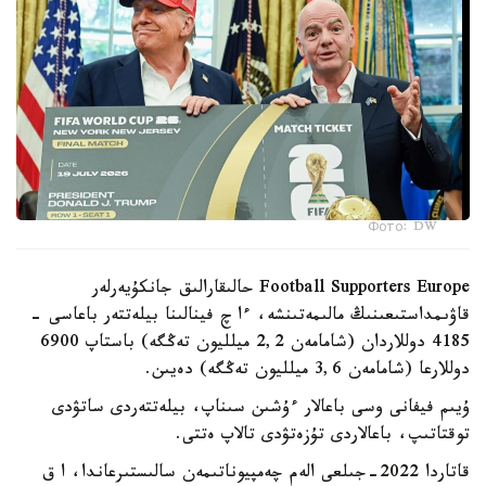
Фото: DW
Football Supporters Europe حالىقارالىق جانكۇيەرلەر
قاۋىمداستىعىنىڭ مالىمەتىنشە، ءا چ فينالىنا بيلەتتەر باعاسى -
4185 دوللاردان (شامامەن 2,2 ميلليون تەڭگە) باستاپ 6900
دوللارعا (شامامەن 3,6 ميلليون تەڭگە) دەيىن.
ۇيىم فيفانى وسى باعالار ءۇشىن سىناپ، بيلەتتەردى ساتۋدى
توقتاتىپ، باعالاردى تۇزەتۋدى تالاپ ەتتى.
قاتاردا 2022-جىلعى الەم چەمپيوناتىمەن سالىستىرعاندا، ا ق