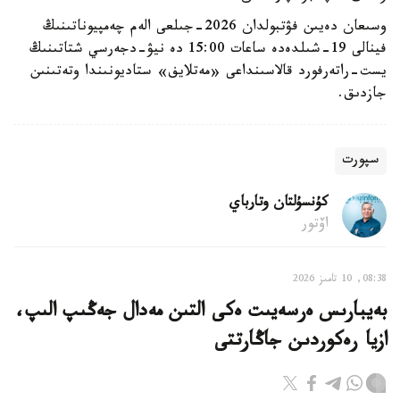
وسىعان دەيىن فۋتبولدان 2026-جىلعى الەم چەمپيوناتىنىڭ
فينالى 19-شىلدەدە ساعات 15:00 دە نيۋ-دجەرسي شتاتىنىڭ
يست-راتەرفورد قالاسىنداعى «مەتلايف» ستاديونىندا وتەتىنىن
جازدىق.
سپورت
كۇنسۇلتان وتارباي
اۆتور
08:38, 10 تامىز 2026
بەيبارىس ەرسەيىت ەكى التىن مەدال جەڭىپ الىپ،
ازيا رەكوردىن جاڭارتتى