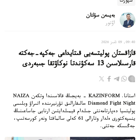
سپورت
بەيسەن سۇلتان
اۆتور
09:40, 09 تامىز 2026
قازاقستان پوليتسەيى قىتايداعى جەكپە-جەكتە
قارسىلاسىن 13 سەكۋندتا نوكاۋتقا جىبەردى
استانا. KAZINFORM - بەيجىڭ قالاسىندا وتكەن NAIZA
Diamond Fight Night حالىقارالىق تۋرنيرىندە اتىراۋ وبلىسى
پوليتسيا دەپارتامەنتى جىلدام قيمىلدايتىن ارنايى جاساعىنىڭ
ينسپەكتورى ەلدار وتارالى 61 كەلى سالماقتا ونەر كورسەتىپ،
جەڭىسكە جەتتى.