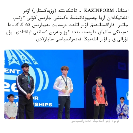
استانا. KAZINFORM - تاشكەنتتە (وزبەكستان) اۋىر
اتلەتيكادان ازيا چەمپيوناتىنىڭ ەكىنشى جارىس كۇنى ءوتىپ
جاتىر. قازاقستاندىق اۋىر اتلەت ەرسەيت بەيبارىس 65 ك گ-عا
دەيىنگى سالماق دارەجەسىندە ءوز ونەرىن ءساتتى اياقتادى. بۇل
تۋرالى ق ر اۋىر اتلەتيكا فەدەراتسياسى حابارلادى.
فوتو: اۋىر اتلەتيكا فەدەراتسياسى