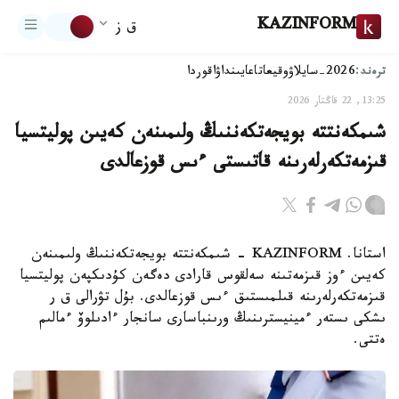
KAZINFORM
ق ز
ترەند:
2026-سايلاۋ
وقيعا
تاعايىنداۋ
اقوردا
13:25, 22 قاڭتار 2026
شىمكەنتتە بويجەتكەننىڭ ولىمىنەن كەيىن پوليتسيا
قىزمەتكەرلەرىنە قاتىستى ءىس قوزعالدى
استانا. KAZINFORM - شىمكەنتتە بويجەتكەننىڭ ولىمىنەن
كەيىن ءوز قىزمەتىنە سەلقوس قارادى دەگەن كۇدىكپەن پوليتسيا
قىزمەتكەرلەرىنە قىلمىستىق ءىس قوزعالدى. بۇل تۋرالى ق ر
ىشكى ىستەر ءمينيسترىنىڭ ورىنباسارى سانجار ءادىلوۆ ءمالىم
ەتتى.