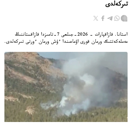
تىركەلدى
استانا. قازاقپارات - 2026-جىلعى 7-تامىزدا قازاقستاننىڭ
مەملەكەتتىك ورمان قورى اۋماعىندا ءۇش ورمان ءورتى تىركەلدى.
Видеодан алынған кадр