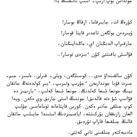
جولداس بوپ ارىپ- اشىپ تالىقتىڭ با؟
كۇرەڭ ات، جابىرقاما، ارقاڭ بوسار!
ۇيىردەن بولگەن تاعدىر قايتا قوسار!
جارقىراپ الدىڭنان اي، ماڭدايىڭنان،
قۋانىش باقىتتى كۇن ءبىزدى توسار!..
كۇن سالقىنداۋ ەدى... كوسىلگەن، ويلى- قىرلى، ەلسىز، جىم-
جىرت قۇبا جوندارمەن ءجۇرىپ وتىرىپ، ءبىر كولدەنەڭ جاتقان
بيىك جونعا شىعا كەلدىك. جونعا شىعا كەلىپ، ءبارىمىز دە
قۋانىپ شۋ ەتە قالدىق! جوننىڭ استى جازىق وي ەكەن. ويدا
كوپ جىلقى جاتىر ەكەن. كوزىن قاپتاعانە توماعاسىن جۇلىپ
العان زارىققان بۇركىتشە، اياعىمىزدىڭ استىندا جايىلىپ جاتقان
قالىڭ جىلقىعا قاراپ تۇردىق.
مادىبەكتەر جىلقىنى تاني كەتتى.