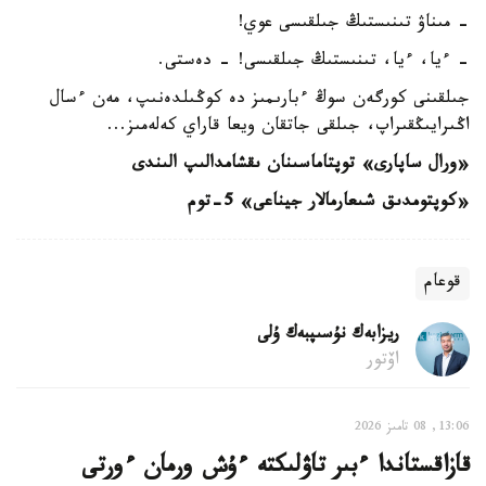
- مىناۋ تىنىستىڭ جىلقىسى عوي!
- ءيا، ءيا، تىنىستىڭ جىلقىسى! - دەستى.
جىلقىنى كورگەن سوڭ ءبارىمىز دە كوڭىلدەنىپ، مەن ءسال
اڭىرايىڭقىراپ، جىلقى جاتقان ويعا قاراي كەلەمىز...
«ورال ساپارى» توپتاماسىنان ىقشامدالىپ الىندى
«كوپتومدىق شىعارمالار جيناعى» 5-توم
قوعام
ريزابەك نۇسىپبەك ۇلى
اۆتور
13:06, 08 تامىز 2026
قازاقستاندا ءبىر تاۋلىكتە ءۇش ورمان ءورتى