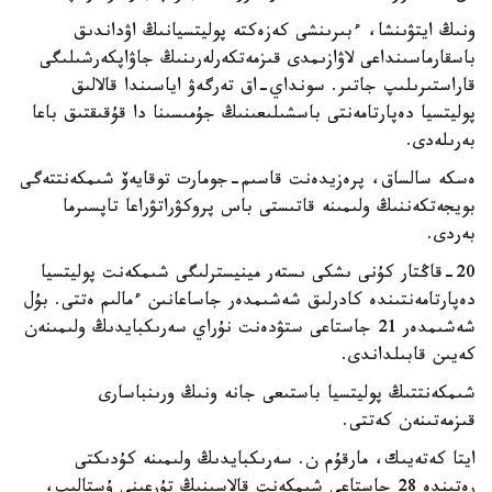
ونىڭ ايتۋىنشا، ءبىرىنشى كەزەكتە پوليتسيانىڭ اۋداندىق
باسقارماسىنداعى لاۋازىمدى قىزمەتكەرلەرىنىڭ جاۋاپكەرشىلىگى
قاراستىرىلىپ جاتىر. سونداي-اق تەرگەۋ اياسىندا قالالىق
پوليتسيا دەپارتامەنتى باسشىلىعىنىڭ جۇمىسىنا دا قۇقىقتىق باعا
بەرىلەدى.
ەسكە سالساق، پرەزيدەنت قاسىم-جومارت توقايەۆ شىمكەنتتەگى
بويجەتكەننىڭ ولىمىنە قاتىستى باس پروكۋراتۋراعا تاپسىرما
بەردى.
20-قاڭتار كۇنى ىشكى ىستەر مينيسترلىگى شىمكەنت پوليتسيا
دەپارتامەنتىندە كادرلىق شەشىمدەر جاساعانىن ءمالىم ەتتى. بۇل
شەشىمدەر 21 جاستاعى ستۋدەنت نۇراي سەرىكبايدىڭ ولىمىنەن
كەيىن قابىلداندى.
شىمكەنتتىڭ پوليتسيا باستىعى جانە ونىڭ ورىنباسارى
قىزمەتىنەن كەتتى.
ايتا كەتەيىك، مارقۇم ن. سەرىكبايدىڭ ولىمىنە كۇدىكتى
رەتىندە 28 جاستاعى شىمكەنت قالاسىنىڭ تۇرعىنى ۇستالىپ،