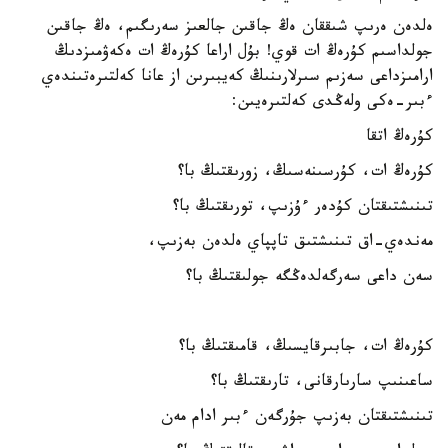
ەلدەن ەرىپ شىققان ەڭ جاقىن جالعىز سەرىگىم، ەڭ جاقىن
جولداسىم كۇرەڭ ات قوي! بۇل اراعا كۇرەڭ ات ەكەۋمىزدىڭ
ارامىزداعى سەزىم سىرلارىنىڭ كەيبىرىن از عانا كەلتىرەتىندەي
ءبىر-ەكى ولەڭدى كەلتىرەيىن:
كۇرەڭ اتقا
كۇرەڭ ات، كۇرسىنەسىڭ، زورىقتىڭ با؟
تىنىشتىقتان كۇدەر ءۇزىپ، تورىقتىڭ با؟
مەندەي-اق تىنىشتىق تاپپاي ەلدەن بەزىپ،
سەن داعى سەرگەلدەڭگە جولىقتىڭ با؟
كۇرەڭ ات، جابىرقايسىڭ، قامىقتىڭ با؟
ساعىنىپ سارىارقانى، تارىقتىڭ با؟
تىنىشتىقتان بەزىپ جۇرگەن ءبىر ادام مەن