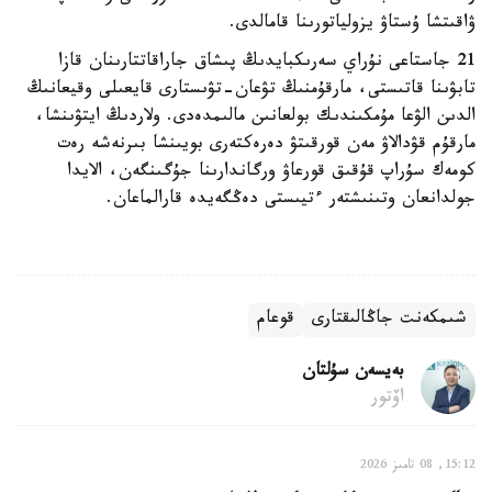
ۋاقىتشا ۇستاۋ يزولياتورىنا قامالدى.
21 جاستاعى نۇراي سەرىكبايدىڭ پىشاق جاراقاتتارىنان قازا
تابۋىنا قاتىستى، مارقۇمنىڭ تۋعان-تۋىستارى قايعىلى وقيعانىڭ
الدىن الۋعا مۇمكىندىك بولعانىن مالىمدەدى. ولاردىڭ ايتۋىنشا،
مارقۇم قۋدالاۋ مەن قورقىتۋ دەرەكتەرى بويىنشا بىرنەشە رەت
كومەك سۇراپ قۇقىق قورعاۋ ورگاندارىنا جۇگىنگەن، الايدا
جولدانعان وتىنىشتەر ءتيىستى دەڭگەيدە قارالماعان.
شىمكەنت جاڭالىقتارى
قوعام
بەيسەن سۇلتان
اۆتور
15:12, 08 تامىز 2026