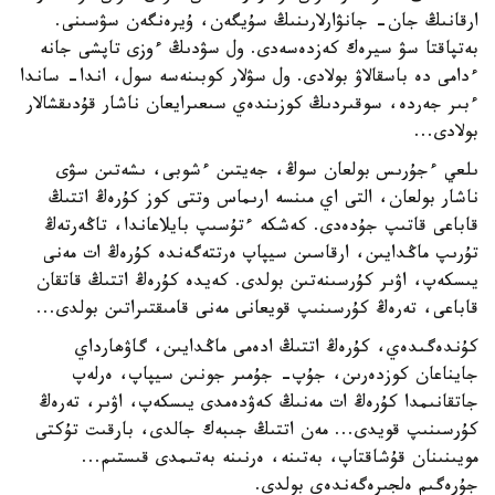
ارقانىڭ جان- جانۋارلارىنىڭ سۇيگەن، ۇيرەنگەن سۋسىنى.
بەتپاقتا سۋ سيرەك كەزدەسەدى. ول سۋدىڭ ءوزى تاپشى جانە
ءدامى دە باسقالاۋ بولادى. ول سۋلار كوبىنەسە سول، اندا- ساندا
ءبىر جەردە، سوقىردىڭ كوزىندەي سىعىرايعان ناشار قۇدىقشالار
بولادى...
ىلعي ءجۇرىس بولعان سوڭ، جەيتىن ءشوبى، ىشەتىن سۋى
ناشار بولعان، التى اي مىنسە ارىماس وتتى كوز كۇرەڭ اتتىڭ
قاباعى قاتىپ جۇدەدى. كەشكە ءتۇسىپ بايلاعاندا، تاڭەرتەڭ
تۇرىپ ماڭدايىن، ارقاسىن سيپاپ ەرتتەگەندە كۇرەڭ ات مەنى
يىسكەپ، اۋىر كۇرسىنەتىن بولدى. كەيدە كۇرەڭ اتتىڭ قاتقان
قاباعى، تەرەڭ كۇرسىنىپ قويعانى مەنى قامىقتىراتىن بولدى...
كۇندەگىدەي، كۇرەڭ اتتىڭ ادەمى ماڭدايىن، گاۋھارداي
جايناعان كوزدەرىن، جۇپ- جۇمىر جونىن سيپاپ، ەرلەپ
جاتقانىمدا كۇرەڭ ات مەنىڭ كەۋدەمدى يىسكەپ، اۋىر، تەرەڭ
كۇرسىنىپ قويدى... مەن اتتىڭ جىبەك جالدى، بارقىت تۇكتى
مويىنىنان قۇشاقتاپ، بەتىنە، ەرنىنە بەتىمدى قىستىم...
جۇرەگىم ەلجىرەگەندەي بولدى.