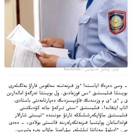
فوتو: ۆيكتور فەديۋنين / Kazinform
- وسى دەرەك اياسىندا ءوز قىزمەتىنە سەلقوس قاراۋ بەلگىلەرى
بويىنشا قىلمىستىق ءىس قوزعادىق. ول بويىنشا تەرگەۋ امالدارىن
ق ر ءى ءى م وزىندىك قاۋىپسىزدىك دەپارتامەنتى باستادى.
اتاپ ايتقاندا، قىلمىستىق ءىستى تىركەۋ جانە كۇدىكتىنى
قىلمىستىق جاۋاپكەرشىلىككە تارتۋ جونىندە ءتيىستى شارالار
قولدانباعان پوليتسيا قىزمەتكەرلەرىنە قاتىستى بولادى، - دەدى
س. ءادىلوۆ سەناتتا تىلشىلەر سۇراعىنا جاۋاپ بەرە وتىرىپ.