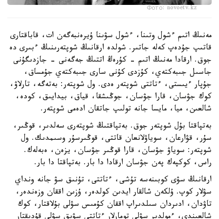
Фото: novoetv.kz
مەنىڭ اتىم ءشول وتىنا، ءشول سۋىنا ۇيرەنبەگەن ات، قاباقتارى
قاتىپ جۇدەپ كەلە جاتىر. شولدە ارقانىڭ شوپتەرىنىڭ ءبىرى دە
جوق. ارقادا مەنىڭ اتىم - كۇرەڭ اتتىڭ جەگەنى - جازدىگۇنى
جاسىل جىبەكتەي، كۇزدى كۇنى سارى جىبەكتەي جۇمساق،
جۇپار ءيىستى، ءتاتتى شوپتەر ەدى. ول شوپتەر: بەتەگە، تارلاۋ،
كوك جۋسان، قارا جۋسان، جوڭىشقا، قياق، بيدايىق، كودە،
شالعىن، ميا، مايسا جانە تولىپ جاتقان ادەمى شوپتەر.
بەتپاقتا بۇل شوپتەر جوق. بەتپاقتىڭ شوپتەرى سەلدىر، قوڭىر،
سۇر، قۋارعان، سوياۋلانعان قاتتى، قوڭىرسۇر وسىمدىك. ول
شوپتەر: سوياۋ جۋسان، قارا قوڭىر جۋسان، يزەن، ەبەلەك.
راس، كوكپەك پەن جۋسان ارقادا دا بار. بەتپاقتا دا بار.
ارقانىڭ سۋى كوبىنەسە تۇشى، ءتاتتى، تۇنىق سۋ جانە ونداي
سۋلار كوپ. ۇلكەن شالقار ايدىن كولدەر، ۇزىن اققان وزەندەر،
تاۋدان، ادىردان سىلدىراپ اققان كۇمىس سۋلى بۇلاقتار، كوك
شالعىندى، ءمولدىر سۋلى تومارلار ءتاتتى سۋىق سۋلى قۇدىقتار