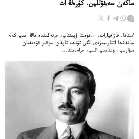
ساكەن سەيفۋللين. كۇرەڭ ات
استانا. قازاقپارات. ...قوستا ۇيىقتاپ، ەرتەڭىندە تاڭ اتىپ كەلە
جاتقاندا اتتارىمىزدى الگى تۇندە تاپقان سوقىر قۇدىقتان
سۋارىپ، وتتاتىپ الىپ، ەرلەدىك...