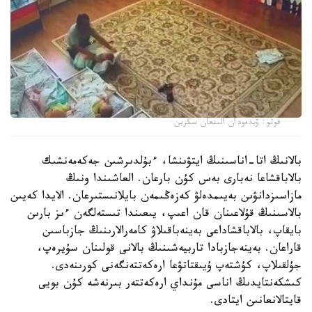
فوتو: ۆيدەودان الىنعان سكرين
بالانىڭ اتا-اناسىنىڭ ايتۋىنشا، ءبۇلدىرشىن جەكەمەنشىك
بالاباقشاعا نەبارى بەس كۇن بارعان. العاشىندا ونىڭ
مازاسىزدانۋىن بەيىمدەلۋ كەزەڭىمەن بايلانىستىرعان. الايدا كەيىن
بالاسىنىڭ قۇلاعىنان قان اعىپ، يىعىندا تىستەلگەن ءىز بارىن
بايقاپ، بالاباقشاداعى بەينەباقىلاۋ كامەرالارىنىڭ جازباسىن
قاراعان. بەينەجازبادا تاربيەشىنىڭ بالانى قولىنان سۇيرەپ،
جۇلقىلاپ، كۇشتەپ ۇيىقتاتۋعا ارەكەتتەنگەنى كورىنەدى.
كىشكەنتايدىڭ اناسى مۇنداي ارەكەتتەر بىرنەشە كۇن بويى
قايتالانعانىن ايتادى.