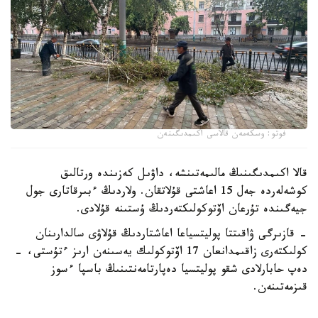
فوتو: وسكەمەن قالاسى اكىمدىگىنەن
قالا اكىمدىگىنىڭ مالىمەتىنشە، داۋىل كەزىندە ورتالىق
كوشەلەردە جەل 15 اعاشتى قۇلاتقان. ولاردىڭ ءبىرقاتارى جول
جيەگىندە تۇرعان اۆتوكولىكتەردىڭ ۇستىنە قۇلادى.
- قازىرگى ۋاقىتتا پوليتسياعا اعاشتاردىڭ قۇلاۋى سالدارىنان
كولىكتەرى زاقىمدانعان 17 اۆتوكولىك يەسىنەن ارىز ءتۇستى، -
دەپ حابارلادى شقو پوليتسيا دەپارتامەنتىنىڭ باسپا ءسوز
قىزمەتىنەن.
پوليتسياعا ءالى بارلىق زارداپ شەككەن كولىك يەلەرى جۇگىنىپ