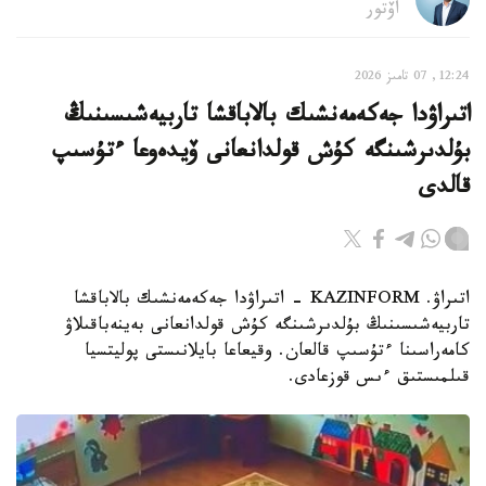
اۆتور
12:24, 07 تامىز 2026
اتىراۋدا جەكەمەنشىك بالاباقشا تاربيەشىسىنىڭ
بۇلدىرشىنگە كۇش قولدانعانى ۆيدەوعا ءتۇسىپ
قالدى
اتىراۋ. KAZINFORM - اتىراۋدا جەكەمەنشىك بالاباقشا
تاربيەشىسىنىڭ بۇلدىرشىنگە كۇش قولدانعانى بەينەباقىلاۋ
كامەراسىنا ءتۇسىپ قالعان. وقيعاعا بايلانىستى پوليتسيا
قىلمىستىق ءىس قوزعادى.