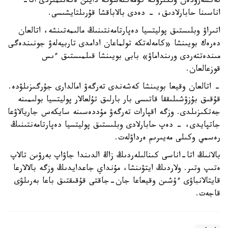
تەكسەرۋدەن وتكىزۋگە كومەكتەسۋگە دايىن ەكەنىمىزدى اتا-
اناسىنا حابارلادىق، - دەدى بالاباقشا قۇرىلتايشىسى.
اتىراۋ وبلىستىق پوليتسيا دەپارتامەنتىنىڭ مالىمەتىنشە، اتالعان
دەرەك بويىنشا «كامەلەتكە تولماعان ادامدى تاربيەلەۋ جونىندەگى
مىندەتتەردى ورىنداماۋ» بابى بويىنشا قىلمىستىق ءىس
قوزعالعان.
- اتالعان وقيعا بويىنشا كەشەندى تەرگەۋ امالدارى جۇرگىزىلۋدە.
قۇقىق بۇزۋشىلىققا قاتىسى بار بارلىق تۇلعالار پوليتسيا بولىمىنە
جەتكىزىلدى. وزگە اقپارات تەرگەۋ مۇددەسىنە سايكەس جاريالاۋعا
جاتپايدى، - دەپ حابارلادى وبلىستىق پوليتسيا دەپارتامەنتىنىڭ
رەسمي وكىلى مەيىرىم ەرداۋلەت.
بالانىڭ اتا-اناسى كىنالىلەردىڭ زاڭ الدىندا جاۋاپ بەرۋىن تالاپ
ەتىپ وتىر. ولاردىڭ ايتۋىنشا، مۇنداي جاعدايدىڭ وزگە بالالارعا
قايتالانباۋى ءۇشىن وقيعاعا جان-جاقتى قۇقىقتىق باعا بەرىلۋى
قاجەت.