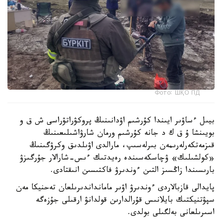
Фото: ШҚО ПД
بيىل ءساۋىر ايىندا كۇرشىم اۋدانىنىڭ پروكۋراتۋراسى ش ق و
بويىنشا ۇ ق ك د جانە كۇرشىم ورمان شارۋاشىلىعىنىڭ
قىزمەتكەرلەرىمەن بىرلەسىپ، مارالدى اۋىلدىق وكرۋگىنىڭ
«كولشىلىك» ۋچاسكەسىندە رەيدتىك ءىس-شارالار جۇرگىزۋ
بارىسىندا زاڭسىز التىن ءوندىرۋ فاكتىسىن انىقتادى.
پايدالى قازبالاردى ءوندىرۋ اۋىر مامانداندىرىلعان تەحنيكا مەن
سپۋتنيكتىك بايلانىس قۇرالدارىن قولدانۋ ارقىلى جۇزەگە
اسىرىلعانى بەلگىلى بولدى.