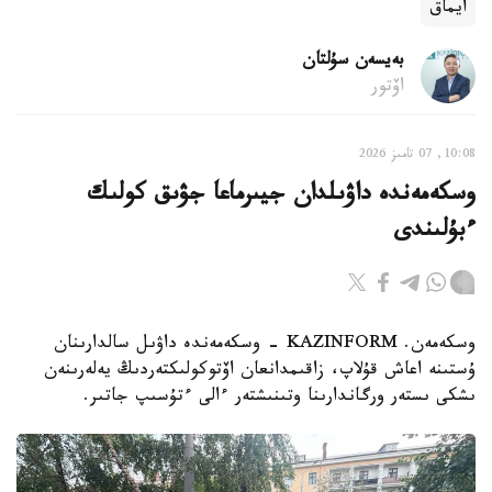
ايماق
بەيسەن سۇلتان
اۆتور
10:08, 07 تامىز 2026
وسكەمەندە داۋىلدان جيىرماعا جۋىق كولىك
ءبۇلىندى
وسكەمەن. KAZINFORM - وسكەمەندە داۋىل سالدارىنان
ۇستىنە اعاش قۇلاپ، زاقىمدانعان اۆتوكولىكتەردىڭ يەلەرىنەن
ىشكى ىستەر ورگاندارىنا وتىنىشتەر ءالى ءتۇسىپ جاتىر.