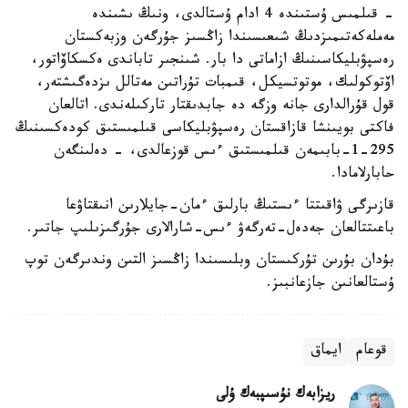
- قىلمىس ۇستىندە 4 ادام ۇستالدى، ونىڭ ىشىندە
مەملەكەتىمىزدىڭ شىعىسىندا زاڭسىز جۇرگەن وزبەكستان
رەسپۋبليكاسىنىڭ ازاماتى دا بار. شىنجىر تاباندى ەكسكاۆاتور،
اۆتوكولىك، موتوتسيكل، قىمبات تۇراتىن مەتالل ىزدەگىشتەر،
قول قۇرالدارى جانە وزگە دە جابدىقتار تاركىلەندى. اتالعان
فاكتى بويىنشا قازاقستان رەسپۋبليكاسى قىلمىستىق كودەكسىنىڭ
295-1-بابىمەن قىلمىستىق ءىس قوزعالدى، - دەلىنگەن
حابارلامادا.
قازىرگى ۋاقىتتا ءىستىڭ بارلىق ءمان-جايلارىن انىقتاۋعا
باعىتتالعان جەدەل-تەرگەۋ ءىس-شارالارى جۇرگىزىلىپ جاتىر.
بۇدان بۇرىن تۇركىستان وبلىسىندا زاڭسىز التىن وندىرگەن توپ
ۇستالعانىن جازعانبىز.
قوعام
ايماق
ريزابەك نۇسىپبەك ۇلى