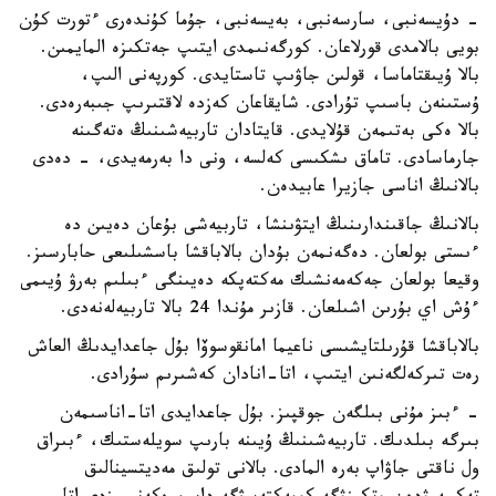
- دۇيسەنبى، سارسەنبى، بەيسەنبى، جۇما كۇندەرى ءتورت كۇن
بويى بالامدى قورلاعان. كورگەنىمدى ايتىپ جەتكىزە المايمىن.
بالا ۇيىقتاماسا، قولىن جاۋىپ تاستايدى. كورپەنى الىپ،
ۇستىنەن باسىپ تۇرادى. شايقاعان كەزدە لاقتىرىپ جىبەرەدى.
بالا ەكى بەتىمەن قۇلايدى. قايتادان تاربيەشىنىڭ ەتەگىنە
جارماسادى. تاماق ىشكىسى كەلسە، ونى دا بەرمەيدى، - دەدى
بالانىڭ اناسى جازيرا عابيدەن.
بالانىڭ جاقىندارىنىڭ ايتۋىنشا، تاربيەشى بۇعان دەيىن دە
ءىستى بولعان. دەگەنمەن بۇدان بالاباقشا باسشىلىعى حابارسىز.
وقيعا بولعان جەكەمەنشىك مەكتەپكە دەيىنگى ءبىلىم بەرۋ ۇيىمى
ءۇش اي بۇرىن اشىلعان. قازىر مۇندا 24 بالا تاربيەلەنەدى.
بالاباقشا قۇرىلتايشىسى ناعيما امانقوسوۆا بۇل جاعدايدىڭ العاش
رەت تىركەلگەنىن ايتىپ، اتا-انادان كەشىرىم سۇرادى.
- ءبىز مۇنى بىلگەن جوقپىز. بۇل جاعدايدى اتا-اناسىمەن
بىرگە بىلدىك. تاربيەشىنىڭ ۇيىنە بارىپ سويلەستىك، ءبىراق
ول ناقتى جاۋاپ بەرە المادى. بالانى تولىق مەديتسينالىق