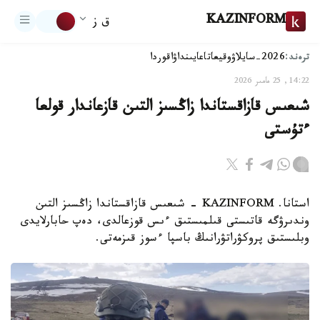
KAZINFORM
ق ز
ترەند:
2026-سايلاۋ
وقيعا
تاعايىنداۋ
اقوردا
14:22, 25 مامىر 2026
شىعىس قازاقستاندا زاڭسىز التىن قازعاندار قولعا
ءتۇستى
استانا. KAZINFORM - شىعىس قازاقستاندا زاڭسىز التىن
وندىرۋگە قاتىستى قىلمىستىق ءىس قوزعالدى، دەپ حابارلايدى
وبلىستىق پروكۋراتۋرانىڭ باسپا ءسوز قىزمەتى.