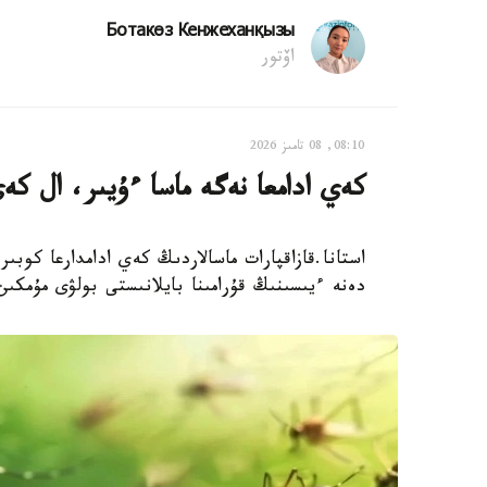
Ботакөз Кенжеханқызы
اۆتور
08:10, 08 تامىز 2026
كەي ادامعا نەگە ماسا ءۇيىر، ال كە
استانا.قازاقپارات ماسالاردىڭ كەي ادامدارعا كوبى
دەنە ءيىسىنىڭ قۇرامىنا بايلانىستى بولۋى مۇمكىن