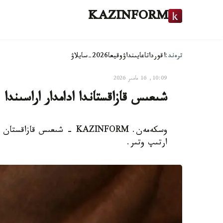
KAZINFORM
ترەند:
اقوردا
تاعايىنداۋ
وقيعا
2026-سايلاۋ
10:09, 16 مامىر 2026
شىعىس قازاقستاندا ادامدار اراسىندا 
وسكەمەن. KAZINFORM - شىعىس
ارتىپ وتىر.