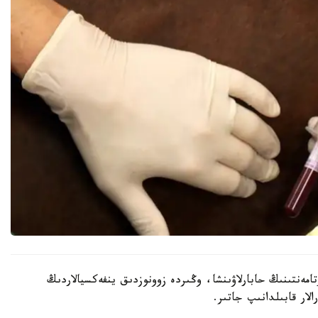
تامەنتىنىڭ حابارلاۋىنشا، وڭىردە زوونوزدىق ينفەكسيالاردىڭ
لار قابىلدانىپ جاتىر.