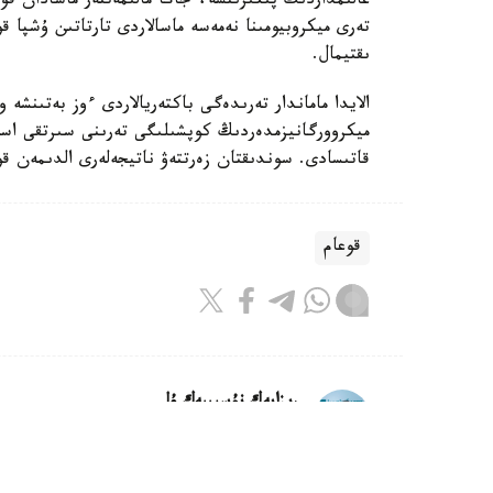
عالىمداردىڭ پىكىرىنشە، جاڭا مالىمەتتەر ماسادان قور
تەرى ميكروبيومىنا نەمەسە ماسالاردى تارتاتىن ۇشپا قو
ىقتيمال.
الايدا ماماندار تەرىدەگى باكتەريالاردى ءوز بەتىنشە
ميكروورگانيزمدەردىڭ كوپشىلىگى تەرىنى سىرتقى اسەر
قاتىسادى. سوندىقتان زەرتتەۋ ناتيجەلەرى الدىمەن قو
قوعام
ريزابەك نۇسىپبەك ۇلى
اۆتور