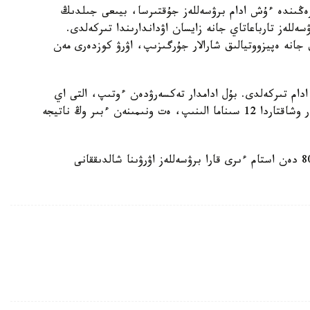
ڭىندە ءۇش ادام برۋسەللەز جۇقتىرسا، بيىعى جىلدىڭ
للەز تارباعاتاي جانە زايسان اۋداندارىندا تىركەلدى.
ىق جانە ەپيزووتيالىق شارالار جۇرگىزىپ، اۋرۋ كوزدەرى مەن
نفەكسيانىڭ بەس وشاعى مەن بايلانىستا بولعان 16 ادام تىركەلدى. بۇل ادامدار تەكسەرۋدەن ءوتىپ، التى اي
بويعى ديسپانسەرلىك باقىلاۋعا الىندى. سونىمەن قاتار وشاقتاردا 12 سىناما الىنىپ، ەت ونىمىنەن ءبىر وڭ ناتيجە
ەسكە سالساق، وسىعان دەيىن باتىس قازاقستاندا 800 دەن استام ءىرى قارا برۋسەللەز اۋرۋىنا شالدىققانى