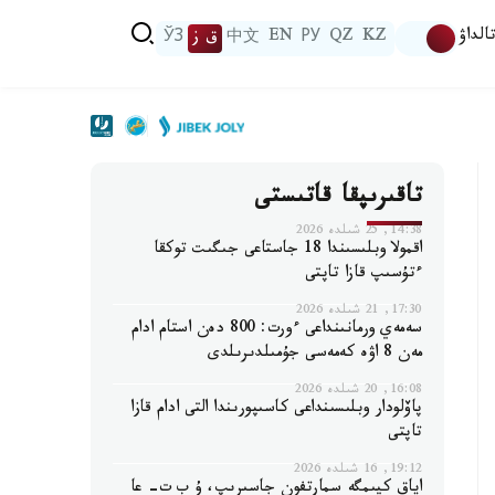
الداۋ
KZ
QZ
РУ
EN
中文
ق ز
ЎЗ
تاقىرىپقا قاتىستى
14:38, 25 شىلدە 2026
اقمولا وبلىسىندا 18 جاستاعى جىگىت توكقا
ءتۇسىپ قازا تاپتى
17:30, 21 شىلدە 2026
سەمەي ورمانىنداعى ءورت: 800 دەن استام ادام
مەن 8 اۋە كەمەسى جۇمىلدىرىلدى
16:08, 20 شىلدە 2026
پاۆلودار وبلىسىنداعى كاسىپورىندا التى ادام قازا
تاپتى
19:12, 16 شىلدە 2026
اياق كيىمگە سمارتفون جاسىرىپ، ۇ ب ت- عا