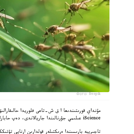
Фото: freepik
مۇنداي قورىتىندىعا ا ق ش-تاعى فلوريدا حالىقارالىق
iScience عىلىمي جۋرنالىندا جاريالاندى، دەپ حابارلايدى turkystan.kz.
تاجىريبە بارىسىندا ەرىكتىلەر قولدارىن ارنايى تۇتىك