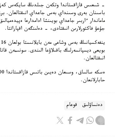
- شىعىس قازاقستاندا وتكەن جىلدىڭ سايكەس كەزە
باسىنان بەرى وسىنداي بەس جاعداي انىقتالعان. برۋسە
ماماندار ءاربىر جاعداي بويىنشا ادامدارعا ەپيدەميال
جۇعۋ فاكتورلارىن انىقتادى، - دەلىنگەن اقپاراتتا.
ي
انىقتالعان.
حابارلانعان.
دەنساۋلىق
قوعام