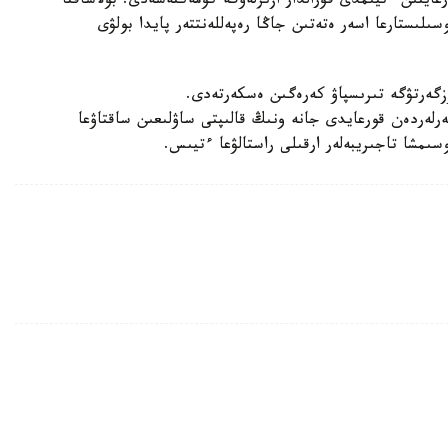
عايتىن ءتيىمدى قۇرالدار ازىرلەۋگە كومەكتەسەدى. بولاشاقتا
سىلىستارعا اسەر ەتەتىن جاڭا رەپەللەنتتەر پايدا بولۋى
 وزگەرتۋگە تىرىسپاۋ كەرەگىن ەسكەرتەدى.
لەردەن قورعايدى جانە ونىڭ قالىپتى ساۋلىعىن ساقتاۋعا
سىمشا تاجىريبەلەر ارقىلى راستالۋعا ءتيىس.