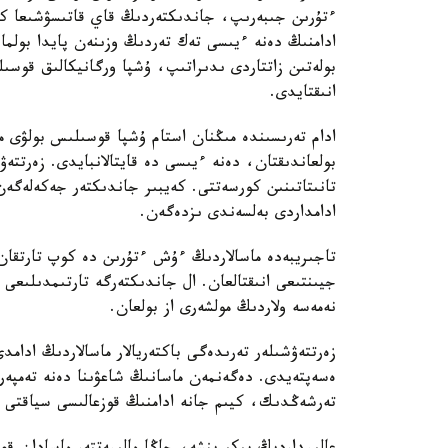
ءتۇرىن جىبەرىپ، جاندىكتەردىڭ قاي قاتىسۋشىعا كوبى
ادامنىڭ دەنە ءيىسى تەك تەردىڭ وزىنەن پايدا بولما
بولەتىن زاتتاردى ىدىراتىپ، ۇشپا ورگانيكالىق قوسىل
انىقتايدى.
ادام تەرىسىندە مىڭنان استام ۇشپا قوسىلىس بولۋى مۇ
بولعاندىقتان، دەنە ءيىسى دە قايتالانبايدى. زەرتتەۋ
تانىتاتىنىن كورسەتتى. كەيبىر جاندىكتەر جەكەلەگەن
ادامداردى بەلسەندى ىزدەگەن.
تاجىريبەدە ماسالاردىڭ ءۇش ءتۇرىن دە كوپ تارتقان 
جيىنتىعى انىقتالعان. ال جاندىكتەرگە تارتىمدىلىعى 
نەمەسە ولاردىڭ مولشەرى از بولعان.
زەرتتەۋشىلەر تەرىدەگى باكتەريالار ماسالاردىڭ ادامد
ەسەپتەيدى. دەگەنمەن ماسانىڭ شاعۋىنا دەنە تەمپەر
تەرشەڭدىك، كيىم جانە ادامنىڭ قوزعالىسى سياقتى با