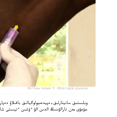
Фотоны ғалым Ғ. Әбсатиров ұсынған
وبلىستىق سانيتارلىق-ەپيدەميولوگيالىق باقىلاۋ دەپار
جۇعۋى مەن تارالۋىنىڭ الدىن الۋ ءۇشىن ءتيىستى شارا