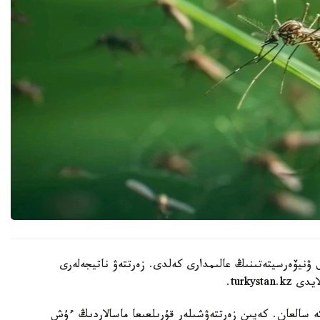
 ۋنيۆەرسيتەتىنىڭ عالىمدارى كەلدى. زەرتتەۋ ناتيجەلەرى
كە سالعان. كەيىن زەرتتەۋشىلەر قۇرىلعىعا ماسالاردىڭ ءۇش