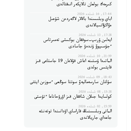
كىرمەك بولعان تالاپكەر انىقتالدى
17:44, 16 شىلدە 2026
اباي وبلىسىندا بالالار لاگەردەن شۇعىل
ەۆاكۋاتسيالاندى
17:28, 13 شىلدە 2026
ايەلىن ۇرىپ-سوققان بوكسشى تەمىرتاس
ءجۇسىپوۆ ۇندەۋ جاسادى
21:59, 10 شىلدە 2026
الماتىدا ۇستىنە اعاش قۇلاعان 19 جاستاعى قىز
قايتىس بولدى
18:43, 09 شىلدە 2026
سۇلتان سارسەماليەۆ سوتتا سوڭعى ءسوزىن ايتتى
15:28, 08 شىلدە 2026
كولسايدا جىلان شاققان قىز اۋرۋحاناعا ءتۇستى
15:59, 02 شىلدە 2026
الماتى وبلىسىنىڭ قاراساي اۋدانىندا توتەنشە
جاعداي جاريالاندى