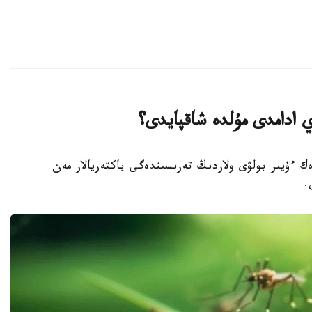
ي ادامدى مۇلدە شاقپايدى؟
رەك ءۇيىر بولۋى ولاردىڭ تەرىسىندەگى باكتەريالار مەن
.