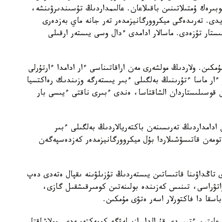
رەك ۇمتىلاتىنىن باقىلاعان. عالىمداردىڭ تۇسىندىرۋىنشە،
يدى. تەرىدەگى ميكروورگانيزمدەر تەر جانە ماي بەزدەرى
ىستار تۇزەدى. ماسالار ادامدى ءدال وسى يىستەر ارقىلى
مكىن. ولاردىڭ مولشەرى مەن اراقاتىناسى ءار ادامدا ءارتۇرلى
 ءار ماسا ءتۇرىنىڭ بەلگىلى ءبىر يىستەرگە وزىندىك رەاكتسيا
 قوسىلىستاردان الشاقتاسا، ەندى ءبىرى ناقتى ءيىسى بار
ادامداردىڭ تەرىسىنەن باكتەريالاردىڭ بەلگىلى ءبىر
تومەن قاتىسۋشىلاردا بۇل ميكروورگانيزمدەر كەزدەسپەگەن
ى تاڭداۋىنا قاتىساتىن يىستەردىڭ تۇزىلۋىنە ىقپال ەتەدى دەپ
اتۋراسى، تىنىس كەزىندە بولىنەتىن كومىرقىشقىل گازى،
سقا دا فاكتورلار اسەر ەتۋى مۇمكىن.