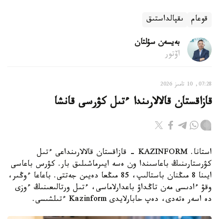
قوعام
ىقپالداستىق
بەيسەن سۇلتان
اۆتور
07:28, 10 تامىز 2026
قازاقستان قالالارىندا ءتىل كۋرسى قانشا
استانا. KAZINFORM - قازاقستان قالالارىنداعى ءتىل
كۋرستارىنىڭ باعاسىندا ون ەسە ايىرماشىلىق بار. كۋرس باعاسى
ايىنا 8 مىڭنان باستالىپ، 85 مىڭعا دەيىن جەتتى. باعاعا ءوڭىر،
وقۋ ءادىسى مەن تاڭداۋ باعدارلاماسى، ءتىل ورتالىعىنىڭ ءوزى
دە اسەر ەتەدى، دەپ حابارلايدى Kazinform ءتىلشىسى.