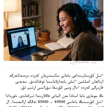
فوتو: kazinform/ج ي
ءتىل كۋرستارىنداعى باعانى سالىستىرعان كەزدە ەرەسەكتەرگە
ارنالعان اعىلشىن ءتىلى باعدارلاماسىنا توقتالدىق. سەبەبى
قازىرگى كەزدە ءدال وسى كۋرسقا سۇرانىس ارتىپ تۇر.
ەڭ جوعارى باعا استانا مەن الماتى قالالارىندا تىركەلدى. ەلوردادا
ءتىل كۋرسىنىڭ باعاسى 40000 - 85000 تەڭگە ارالىعىندا. ال