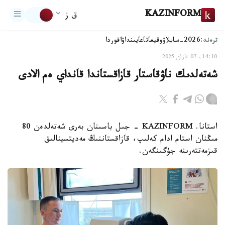
KAZINFORM
ق ز
ترەند:
2026-سايلاۋ
وقيعا
تاعايىنداۋ
اقوردا
14:10, 07 قازان 2025
شەتەلدىك ناۋقاستار قازاقستاندا قانداي ەم الادى
استانا. KAZINFORM - جىل باسىنان بەرى شەتەلدەن 80
مىڭنان استام ادام كەلىپ، قازاقستاننىڭ مەديتسينالىق
قىزمەتتەرىنە جۇگىنگەن.