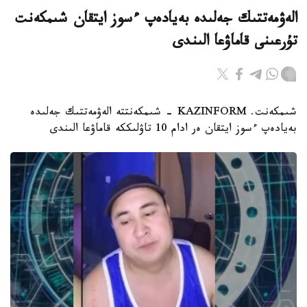
الەۋمەتتىك جەلىدە بەيادەپ ءسوز ايتقان شىمكەنت
تۇرعىنى قاماۋعا الىندى
شىمكەنت. KAZINFORM - شىمكەنتتە الەۋمەتتىك جەلىدە
بەيادەپ ءسوز ايتقان ەر ادام 10 تاۋلىككە قاماۋعا الىندى