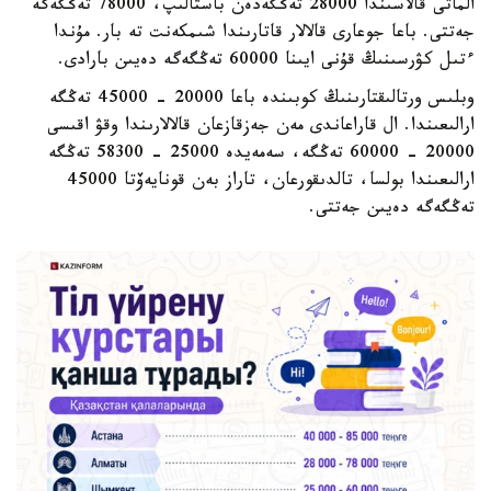
الماتى قالاسىندا 28000 تەڭگەدەن باستالىپ، 78000 تەڭگەگە
جەتتى. باعا جوعارى قالالار قاتارىندا شىمكەنت تە بار. مۇندا
ءتىل كۋرسىنىڭ قۇنى ايىنا 60000 تەڭگەگە دەيىن بارادى.
وبلىس ورتالىقتارىنىڭ كوبىندە باعا 20000 - 45000 تەڭگە
ارالىعىندا. ال قاراعاندى مەن جەزقازعان قالالارىندا وقۋ اقىسى
20000 - 60000 تەڭگە، سەمەيدە 25000 - 58300 تەڭگە
ارالىعىندا بولسا، تالدىقورعان، تاراز بەن قونايەۆتا 45000
تەڭگەگە دەيىن جەتتى.