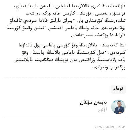
قازاقستاننىڭ ءىرى قالالارىندا اعىلشىن تىلىنەن باسقا قىتاي،
فرانسۋز، نەمىس، تۇرىك، كارىس جانە وزگە دە شەت
تىلدەرىنىڭ كۋرستارى بار. ءبىراق بارلىق قالادا بىردەي تاڭداۋ
بولا بەرمەيدى جانە ونىڭ باعاسى اعىلشىن ءتىلىن وقىتۋ كۋرسىنا
قاراعاندا وزگەشە ەسەپتەلەدى.
ايتا كەتەيىك، بالالاردىڭ وقۋ كۋرسى باعاسى بۇل تالداۋعا
كىرمەدى. ءتىل كۋرسىنىڭ باعاسى بالانىڭ جاسىنا، وقۋ
باعدارلاماسىنىڭ ۇزاقتىعى مەن توپتىڭ دەڭگەيىنە بايلانىستى
وزگەرىپ وتىرادى.
قوعام
بەيسەن سۇلتان
اۆتور
15:45, 09 تامىز 2026