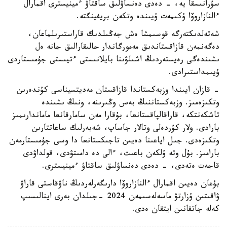
سۇرانىسقا يە، - دەدى دەنساۋلىق ساقتاۋ ءمينيسترى اقمارال
ءالنازاروۆا ۇكىمەت ۇيىندە وتكەن بريفينگتە.
شەتەلدىكتەرگە قوسىمشا ەش جەڭىلدىك قاراستىرىلماعان،
دەگەنمەن قازاقستاندىق مەمورگاندار حالىقارالىق جانە ەل
ىشىندەگى رەيستەردىڭ اشىلۋىنا بايلانىستى ءتيىستى جۇمىستاردى
ۇيىمداستىرادى.
- قازان ايىندا وزبەكستاندا قازاقستان مەديتسيناسى كۇندەرىن
وتكىزەمىز. وزبەكستاننىڭ بەس وڭىرىنە، ونىڭ ىشىندە
تاشكەنتكە، قاراقالپاقستانعا، بۇقارا مەن سامارقانعا ماماندارىمىز
بارادى. ولار كۇردەلى وتالار جاساپ، شەبەرلىك ساعاتتارىن
وتكىزەدى. جىل اياعىنا دەيىن تاجىكستانعا دا وسى جۇمىستارمەن
بارامىز. بۇل وتە ۇلكەن باعىت، ءالى دە دامىتۋدى، قولداۋدى
قاجەت ەتەدى، - دەدى دەنساۋلىق ساقتاۋ ءمينيسترى.
بۇعان دەيىن اقمارال ءالنازاروۆا دارىگەرلەردىڭ ناۋقاستى قاراۋ
ۋاقىتىن ۇزارتۋ ماسەلەسىمەن 2024 -جىلدان بەرى اينالىسىپ
كەلە جاتقانىن ايتقان ەدى.