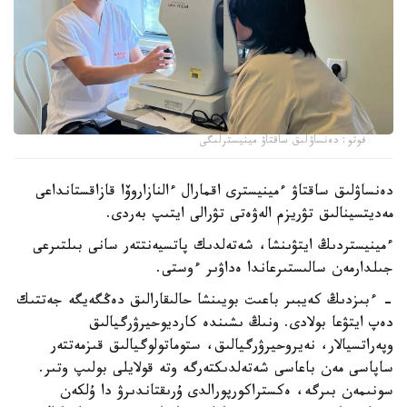
فوتو: دەنساۋلىق ساقتاۋ مينيسترلىگى
دەنساۋلىق ساقتاۋ ءمينيسترى اقمارال ءالنازاروۆا قازاقستانداعى
مەديتسينالىق تۋريزم الەۋەتى تۋرالى ايتىپ بەردى.
ءمينيستردىڭ ايتۋىنشا، شەتەلدىك پاتسيەنتتەر سانى بىلتىرعى
جىلدارمەن سالىستىرعاندا ەداۋىر ءوستى.
- ءبىزدىڭ كەيبىر باعىت بويىنشا حالىقارالىق دەڭگەيگە جەتتىك
دەپ ايتۋعا بولادى. ونىڭ ىشىندە كارديوحيرۋرگيالىق
وپەراتسيالار، نەيروحيرۋرگيالىق، ستوماتولوگيالىق قىزمەتتەر
ساپاسى مەن باعاسى شەتەلدىكتەرگە وتە قولايلى بولىپ وتىر.
سونىمەن بىرگە، ەكستراكورپورالدى ۇرىقتاندىرۋ دا ۇلكەن