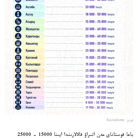
فوتو: Kazinform
باعا قوستاناي مەن اتىراۋ قالالارىندا ايىنا 15000 - 25000