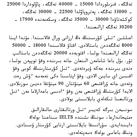
تەڭگە، قىزىلوردادا 15000 - 40000 تەڭگە، پاۆلوداردا 25000
- 33000 تەڭگە، پەتروپاۆلدا 22500 - 30000 تەڭگە،
كوكشەتاۋدا 30000 - 35000 تەڭگە، وسكەمەندە 17900 -
30200 تەڭگە ارالىعىندا.
اعىلشىن ءتىلى كۋرسىنىڭ ەڭ ارزانى ورال قالاسىندا. مۇندا ايىنا
8000 تەڭگەدەن باستالادى. اقتاۋ قالاسىندا 18000 - 50000
تەڭگە ارالىعىندا بولسا، اقتوبەدە 20000 تەڭگەدەن باستالىپ
تۇر. بۇل باعا شامامەن الىنعان جانە بىرىندە وقۋ توپپەن بولسا،
ەندى بىرىندە جەكە ۇيرەتەدى. ءتىل كۋرستارىنىڭ كوبى وقۋ
اقىسىن اي سايىن الادى. وقۋ اپتاسىنا ەكى نەمەسە ءۇش رەت
وتەدى جانە ۇزاقتىعى 60 مينۋتتان 90 مينۋتقا دەيىن سوزىلادى.
الايدا كۋرستىڭ ۇزاقتىعى مەن وقۋ ءادىسى باعدارلاما مەن ءتىل
ورتالىعىنا تىكەلەي بايلانىستى بولادى.
سونىمەن بىرگە كەيبىر ءتىل ورتالىقتارى حالىقارالىق
ەمتيحاندارعا، سونىڭ ىشىندە IELTS سىناعىنا بولەك
دايىندايدى. سۇرانىسقا بايلانىستى ارنايى كۋرستار ۇسىنادى.
ونىڭ باعاسى بولەك ەسەپتەلەدى.