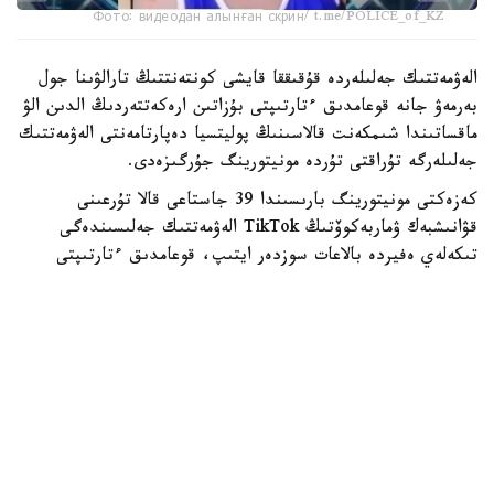
Фото: видеодан алынған скрин/ t.me/POLICE_of_KZ
الەۋمەتتىك جەلىلەردە قۇقىققا قايشى كونتەنتتىڭ تارالۋىنا جول
بەرمەۋ جانە قوعامدىق ءتارتىپتى بۇزاتىن ارەكەتتەردىڭ الدىن الۋ
ماقساتىندا شىمكەنت قالاسىنىڭ پوليتسيا دەپارتامەنتى الەۋمەتتىك
جەلىلەرگە تۇراقتى تۇردە مونيتورينگ جۇرگىزەدى.
كەزەكتى مونيتورينگ بارىسىندا 39 جاستاعى قالا تۇرعىنى
قۋانىشبەك ۋماربەكوۆتىڭ TikTok الەۋمەتتىك جەلىسىندەگى
تىكەلەي ەفيردە بالاعات سوزدەر ايتىپ، قوعامدىق ءتارتىپتى
بۇزعانى انىقتالدى.