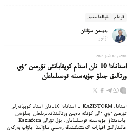
قوعام
ىقپالداستىق
بەيسەن سۇلتان
اۆتور
22:08, 07 تامىز 2026
استانادا 10 نان استام كوپقاباتتى تۇرعىن ءۇي
ورتالىق جىلۋ جۇيەسىنە قوسىلماعان
استانا. KAZINFORM - استانادا 10-نان استام كوپپاتەرلى
تۇرعىن ءۇي ءالى كۇنگە دەيىن ورتالىقتاندىرىلعان جىلۋمەن
جابدىقتاۋ جۇيەسىنە قوسىلماعان. بۇل تۋرالى Kazinform
حالىقارالىق اقپارات اگەنتتىگىنىڭ رەسمي ساۋالىنا جاۋاپ بەرگەن