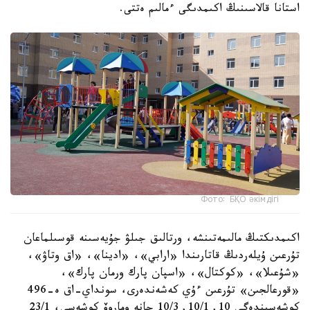
استانا قالاسىنىڭ اكىمدىگى ءمالىم ەتتى.
Фото: БҚО әкімдігі
اكىمدىكتىڭ مالىمەتىنشە، ورتالىق جىلۋ جۇيەسىنە قوسىلماعان
تۇرعىن ۇيلەردىڭ قاتارىندا «ارابي»، «ادينا»، «اق وتاۋ»،
«شۇعىلا»، «كوكتال»، «اسپان پارك ورمان پارك»،
«قورعالجىن» تۇرعىن ءۇي كەشەندەرى، سونداي-اق ە-496
كوشەسىندەگى 10, 10/1, 10/3 جانە وماروۆ كوشەسى، 23/1