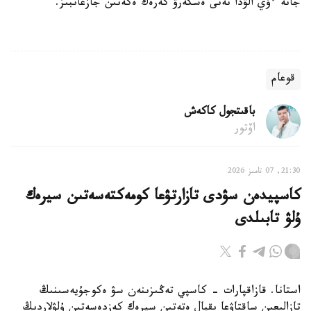
جانە ءۇي الۋدا نەنى ەسكەرۋ كەرەك ەكەنىن جازعانبىز.
قوعام
باقىتجول كاكەش
اۆتور
21:30, 07 تامىز 2026
كاسپيدەن سۋدى تازارتۋعا كومەكتەسەتىن سيرەك
ۇلۋ تابىلدى
استانا. قازاقپارات - كاسپي تەڭىزىنەن سۋ ەكوجۇيەسىنىڭ
تازالىعىن ساقتاۋعا ىقپال ەتەتىن سيرەك كەزدەسەتىن ۇلۋلاردىڭ