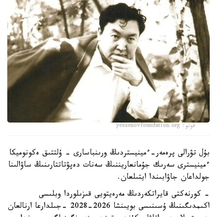
فوتو: yessenovfoundation.org
بۇل تۋرالى پرەمەر-ءمينيستردىڭ ورىنباسارى - ۇلتتىق ەكونوميكا
ءمينيسترى سەرىك جۇمانعاريننىڭ سەنات دەپۋتاتتارىنىڭ ساۋالىنا
جولداعان جاۋابىندا ايتىلعان.
- كورنەكتى قايراتكەردىڭ مەرەيتويى قىزىلوردا وبلىسى
اكىمدىگىنىڭ ۇسىنىسى بويىنشا 2026-2028 -جىلدارعا ارنالعان