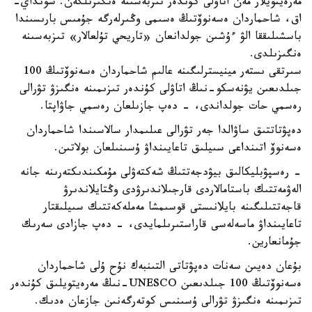
مەرەيتويلار مەن اتاۋلى كۇندەر تىزبەسىنە ەنگىزىلگەن. سونداي-
اق، شاحماردان ەسەنوۆتىڭ ەسىمى وڭىرلەرگە جۇمىس بارىسىندا
باسشىلىققا الۋ ءۇشىن جولدانعان «تاريحي تۇلعالار» تىزبەسىنە
ەنگىزىلدى.
سىرتقى ىستەر مينيسترلىگىنە عالىم شاحماردان ەسەنوۆتىڭ 100
جىلدىعىن يۋنەسكو-نىڭ اتاۋلى كۇندەر تىزىمىنە ەنگىزۋ تۋرالى
رەسمي حات جولداندى، - دەپ جازىلعان رەسمي جاۋاپتا.
دەپۋتاتتىق ساۋالدا جەر تۋرالى عىلىمدار سالاسىندا شاحماردان
ەسەنوۆ اتىنداعى سىيلىق تاعايىنداۋ ۇسىنىلعان بولاتىن.
- رەسپۋبليكالىق بيۋدجەتتىڭ شەكتەۋلى مۇمكىندىكتەرىنە جانە
الەۋمەتتىك باستامالاردى قارجىلاندىرۋدى وڭتايلاندىرۋ
قاجەتتىلىگىنە بايلانىستى قوسىمشا مەملەكەتتىك سىيلىقتار
تاعايىنداۋ ماسەلەسى قاراستىرىلمايدى، - دەپ جازادى سەرىك
جۇمانعارين.
بۇعان دەيىن سەنات دەپۋتاتى التىنبەك نۇح ۇلى شاحماردان
ەسەنوۆتىڭ 100 جىلدىعىن UNESCO-نىڭ مەرەيتويلىق كۇندەر
تىزىمىنە ەنگىزۋ تۋرالى ۇسىنىس كوتەرگەنىن جازعان ەدىك.