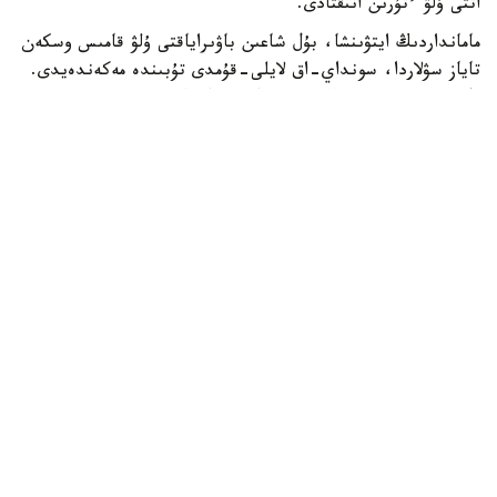
اتتى ۇلۋ ءتۇرىن انىقتادى.
مامانداردىڭ ايتۋىنشا، بۇل شاعىن باۋىراياقتى ۇلۋ قامىس وسكەن
تاياز سۋلاردا، سونداي-اق لايلى-قۇمدى تۇبىندە مەكەندەيدى.
ول سۋ ەكوجۇيەسىنىڭ ەكولوگيالىق جاعدايىن كورسەتەتىن
ماڭىزدى ينديكاتورلاردىڭ ءبىرى سانالادى. ۇلۋ كولەمى جاعىنان
كىشكەنتاي بولعانىمەن، تابيعي ورتا ءۇشىن ماڭىزى زور. ول
ورگانيكالىق قالدىقتارمەن جانە ميكروسكوپيالىق بالدىرلارمەن
قورەكتەنىپ، سۋدىڭ تابيعي تازارۋىنا ىقپال ەتەدى. سونىمەن
قاتار بالىقتار مەن سۋ قۇستارى ءۇشىن قورەك تىزبەگىنىڭ
ماڭىزدى بولىگى بولىپ تابىلادى، دەپ اتاپ ءوتتى «اقجايىق»
مەملەكەتتىك تابيعي رەزەرۆاتىنىڭ قىزمەتكەرلەرى.
قوعام
باقىتجول كاكەش
اۆتور