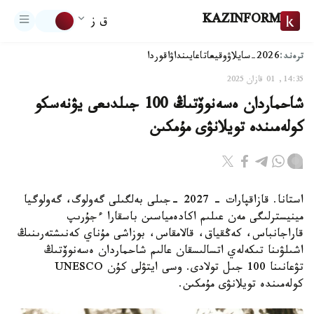
KAZINFORM
ق ز
ترەند:
2026-سايلاۋ
وقيعا
تاعايىنداۋ
اقوردا
14:35, 01 قازان 2025
شاحماردان ەسەنوۆتىڭ 100 جىلدىعى يۋنەسكو
كولەمىندە تويلانۋى مۇمكىن
استانا. قازاقپارات - 2027 -جىلى بەلگىلى گەولوگ، گەولوگيا
مينيسترلىگى مەن عىلىم اكادەمياسىن باسقارا ءجۇرىپ
قاراجانباس، كەڭقياق، قالامقاس، بوزاشى مۇناي كەنىشتەرىنىڭ
اشىلۋىنا تىكەلەي اتسالىسقان عالىم شاحماردان ەسەنوۆتىڭ
تۋعانىنا 100 جىل تولادى. وسى ايتۋلى كۇن UNESCO
كولەمىندە تويلانۋى مۇمكىن.