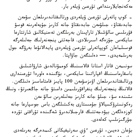
مەكەنجايلارىنداعى تۇرعىن ۇيلەر بار.
- كوپ پاتەرلى تۇرعىن ۇيلەردى ورتالىقتاندىرىلعان سۋمەن
جابدىقتاۋ، جىلۋمەن جابدىقتاۋ جانە كارىز جۇيەلەرىنە قوسۋ
قۇرىلىس سالۋشىلار تاراپىنان بەرىلگەن تەحنيكالىق شارتتارعا
سايكەس جۇزەگە اسىرىلادى. قاجەتتى ينجەنەرلىك جەلىلەرگە
قوسىلماعان كوپپاتەرلى تۇرعىن ۇيلەردى پايدالانۋعا بەرۋگە جول
بەرىلمەيدى، — دەلىنگەن جاۋاپتا.
سونىمەن قاتار استانا قالاسىنىڭ كوممۋنالدىق شارۋاشىلىق
باسقارماسىنىڭ اقپاراتىنا سايكەس، بۇگىندە ەلوردا تۇرعىندارى
ورتالىقتاندىرىلعان اۋىزسۋمەن 100 پايىز قامتاماسىز ەتىلگەن.
قالانىڭ ينجەنەرلىك ينفراقۇرىلىمىن دامىتۋ جانە جاڭعىرتۋ، ونىڭ
ىشىندە سۋ، جىلۋ جانە كارىز جەلىلەرىن سالۋ مەن
رەكونسترۋكسيالاۋ جۇمىستارى بەكىتىلگەن باس جوسپارعا جانە
كوزدەلگەن بيۋدجەتتىك قارجىلاندىرۋ شەگىندە تۇراقتى تۇردە
جۇرگىزىلىپ كەلەدى.
بۇعان دەيىن، تۇرعىن ءۇي سەرتيفيكاتى كىمدەرگە بەرىلەدى