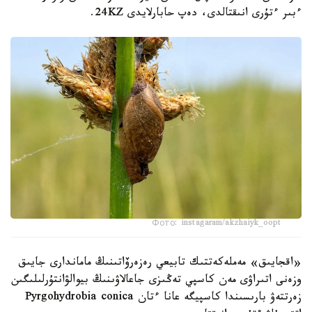
ءبىر ءتۇرى انىقتالدى، دەپ حابارلايدى 24KZ.
Фото: instagaram/akzhaiyk_oopt
«اقجايىق» مەملەكەتتىك تابيعي رەزەرۆاتىنىڭ ماماندارى جايىق
وزەنى اتىراۋى مەن كاسپي تەڭىزى جاعالاۋىنىڭ بيوالۋانتۇرلىلىگىن
زەرتتەۋ بارىسىندا كاسپيگە عانا ءتان Pyrgohydrobia conica