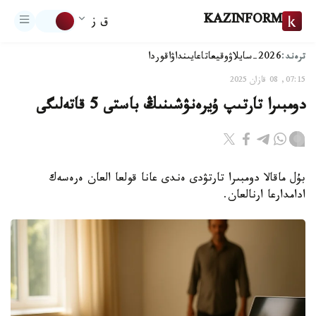
KAZINFORM
ق ز
ترەند:
2026-سايلاۋ
وقيعا
تاعايىنداۋ
اقوردا
07:15, 08 قازان 2025
دومبىرا تارتىپ ۇيرەنۋشىنىڭ باستى 5 قاتەلىگى
بۇل ماقالا دومبىرا تارتۋدى ەندى عانا قولعا العان ەرەسەك
ادامدارعا ارنالعان.