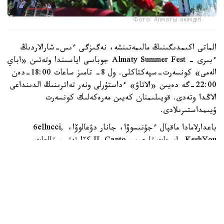
Фото: Алматы әкімдігі
الماتى اكىمدىگىنىڭ مالىمەتىنشە، نەگىزگى ءىس-شارالاردىڭ
ءبىرى - Almaty Summer Fest جوباسى اياسىندا وتەتىن «اباي
الەمى» كونسەرت-سپەكتاكلى. ول 8- تامىز ساعات 18:00-دەن
22:00-گە دەيىن «الاتاۋ» ءداستۇرلى ونەر تەاترىنىڭ الدىنداعى
الاڭدا وتەدى. قويىلىمنان كەيىن مەرەكەلىك كونسەرت
ۇيىمداستىرىلادى.
باعدارلامادا ماقپال ءجۇنىسوۆا، جانار دۋعالوۆا، 6ellucci,
KeshYou, اسحات تارعىن، IL Canto كۆارتەتى، تالعات
كۇزەمبايەۆ، ەرلان ءبىلال، نۇرلىبەك ناعمەتوۆ، سەرىك يساحان،
نۇرلان بەردىبايەۆ، ءبىرجان دەمە ۇلى، ISATAY ونەر
كورسەتەدى. سونداي-اق «الاتاۋ» ءداستۇرلى ونەر تەاترىنىڭ
ارتيستەرى، «الاتاۋ» انسامبلى جانە مەدەۋ اۋدانىنىڭ
شىعارماشىلىق ۇجىمدارى ساحناعا شىعادى.