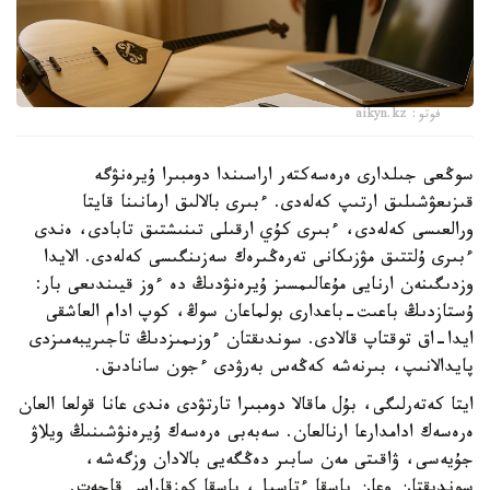
فوتو: aikyn.kz
سوڭعى جىلدارى ەرەسەكتەر اراسىندا دومبىرا ۇيرەنۋگە
قىزىعۋشىلىق ارتىپ كەلەدى. ءبىرى بالالىق ارمانىنا قايتا
ورالعىسى كەلەدى، ءبىرى كۇي ارقىلى تىنىشتىق تابادى، ەندى
ءبىرى ۇلتتىق مۋزىكانى تەرەڭىرەك سەزىنگىسى كەلەدى. الايدا
وزدىگىنەن ارنايى مۇعالىمسىز ۇيرەنۋدىڭ دە ءوز قيىندىعى بار:
ۇستازدىڭ باعىت-باعدارى بولماعان سوڭ، كوپ ادام العاشقى
ايدا-اق توقتاپ قالادى. سوندىقتان ءوزىمىزدىڭ تاجىريبەمىزدى
پايدالانىپ، بىرنەشە كەڭەس بەرۋدى ءجون سانادىق.
ايتا كەتەرلىگى، بۇل ماقالا دومبىرا تارتۋدى ەندى عانا قولعا العان
ەرەسەك ادامدارعا ارنالعان. سەبەبى ەرەسەك ۇيرەنۋشىنىڭ ويلاۋ
جۇيەسى، ۋاقىتى مەن سابىر دەڭگەيى بالادان وزگەشە،
سوندىقتان وعان باسقا ءتاسىل، باسقا كوزقاراس قاجەت.