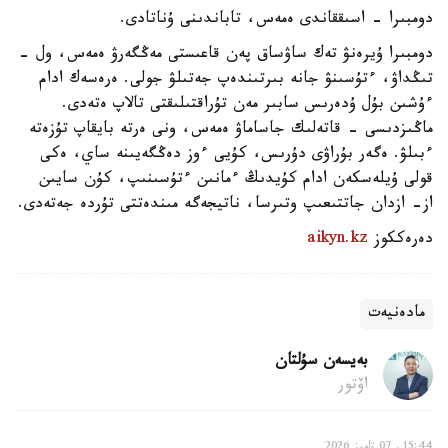
دومبىرا - اسىققاندى ەمەس، تاباندىنى ۇناتادى.
دومبىرا ۇيرەنۋ تەك ساۋساق پەن قاعىستى مەڭگەرۋ ەمەس، ول -
تىڭداۋ، ءتۇسىنۋ جانە بىرتىندەپ جەتىلۋ جولى. ەرەسەك ادام
ءۇشىن بۇل ۇدەرىس سابىر مەن تۇراقتىلىقتى تالاپ ەتەدى.
ماڭىزدىسى - قاتەلىك جاساماۋ ەمەس، ونى ەرتە بايقاپ تۇزەتە
ءبىلۋ. ەگەر بۇراۋى دۇرىس، كۇيى ءوز دەڭگەيىنە ساي، ەكى
قولى ۇيلەسكەن ادام كۇيدىڭ ءمانىن ءتۇسىنىپ، كۇن سايىن
از- ازدان جاتتىعىپ وتىرسا، ناتيجەگە مىندەتتى تۇردە جەتەدى.
دەرەككوز
aikyn.kz
مادەنيەت
بەيسەن سۇلتان
اۆتور