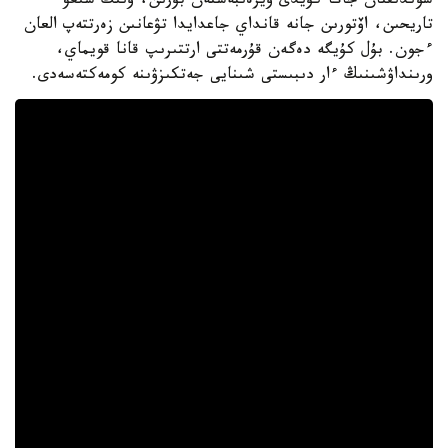
سوندىقتان جاڭا كۇيدى ۇيرەنبەستەن بۇرىن، ونىڭ شىعۋ
تاريحىن، اۆتورىن جانە قانداي جاعدايدا تۋعانىن زەرتتەپ العان
ءجون. بۇل كۇيگە دەگەن قۇرمەتتى ارتتىرىپ قانا قويماي،
ورىنداۋشىنىڭ ءار دىبىستى شىنايى جەتكىزۋىنە كومەكتەسەدى.