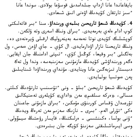
بايقاعاندا عانا ازداپ جىلدامدىق قوسۋعا بولادى. سوندا عانا
ءسىز تارتقان كۇيدىڭ اۋەنى انىق شىعادى.
4. كۇيدىڭ شىعۋ تاريحىن بىلمەي ورىنداۋ.
مىنا ءبىر قاتەلىكتى
كوپ ادام ەلەي بەرمەيدى. ءبىراق ونىڭ اسەرى وتە ۇلكەن.
كوپشىلىك كۇيدى نوتا نەمەسە بەينەروليك ارقىلى ۇيرەنەدى دە،
ونىڭ تاريحىنا نازار اۋدارمايدى. ال كۇي - جاي اۋەن ەمەس، ول
بەلگىلى ءبىر وقيعا، كوڭىل كۇي، ءتىپتى ادامنىڭ جان ايقايى.
ەگەر ورىنداۋشى كۇيدىڭ مازمۇنىن سەزىنبەسە، وندا ول تەك
دىبىستار تىزبەگىن عانا وينايدى. مۇنداي ورىنداۋدا شىنايىلىق
پەن ەموتسيا بولمايدى.
كۇيدىڭ شىعۋ تاريحىن ءبىلۋ - ونى ءتۇسىنىپ تارتۋدىڭ كىلتى.
مىسالى، «ەركە سىلقىم» مەن «اداي» كۇيلەرى تەحنيكالىق
تۇرعىدان ۇقساس كورىنۋى مۇمكىن، ءبىراق مازمۇنى جاعىنان
ەكى ءتۇرلى الەم. ءبىرى - نازىك سەزىم مەن تەرەڭ ويدىڭ
ءۇنى بولسا، ەكىنشىسى - ەرلىكتىڭ، قايسار رۋحتىڭ سيمۆولى.
وسى ايىرماشىلىقتى سەزىنۋ كۇيگە جان بىتىرەدى.