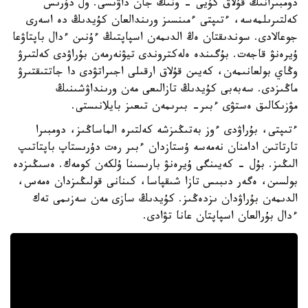
دومبىرانىڭ قۇلاق كۇيى - ونىڭ جان داۋىسى. ول دۇرىس
كەلتىرىلمەسە، ءتىپتى ءمىنسىز ورىندالعان كۇيدىڭ دە اسەرى
جوعالادى. سوندىقتان ەڭ الدىمەن اسپاپتىڭ ءۇنىن ءدال باپتاۋعا
ۇيرەنۋ قاجەت. بۇگىندە ەلەكتروندى تيۋنەرمەن بۇراۋدى كەلتىرۋ
وڭاي بولعانىمەن، كەيىن قۇلاق ارقىلى اجىراتۋدى دا جاتتىقتىرۋ
ماڭىزدى. سەبەبى كۇيدىڭ تازالىعى مەن ورىنداۋشىنىڭ
مۋزىكالىق ەستۋى ءبىر- بىرىمەن تىعىز بايلانىستى.
ءتىپتى، بۇراۋدى ءوز بەتىڭىزشە كەلتىرە الماساڭىز، دومبىرا
تارتاتىن ادامنان نەمەسە ۇستازدان ءبىر رەت دۇرىستاپ باپتاتىپ
الىڭىز. بۇل - كەيىنگى ۇيرەنۋ بارىسىنا ۇلكەن كومەك. ەسىڭىزدە
بولسىن، ەگەر دىبىس تازا شىقپاسا، كىنانى قولىڭىزدان ەمەس،
الدىمەن بۇراۋدان ىزدەڭىز. كۇيدىڭ سازى مەن سەزىمى تەك
ءدال بۇرالعان اسپاپتان عانا تۋادى.