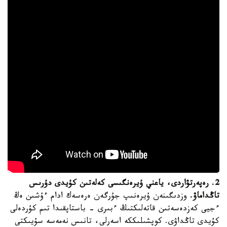
2. رەپەرتۋاردى، ياعني ۇيرەنگىسى كەلەتىن كۇيدى دۇرىس
تاڭداماۋ.
وزدىگىنەن ۇيرەنىپ جۇرگەن ەرەسەك ادام ءۇشىن ەڭ
ءجيى كەزدەسەتىن قاتەلىكتىڭ ءبىرى - باستاپقىدا تىم كۇردەلى
كۇيدى تاڭداۋى. كوپشىلىككە اسەرلى، تانىس نەمەسە سۇيىكتى