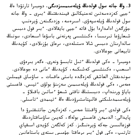
3. وڭ جانە سول قولدىڭ ۇيلەسىمسىزدىگى.
دومبىرا تارتۋدا ەڭ
ءجيى كەزدەسەتىن تەحنيكالىق قيىندىقتىڭ ءبىرى - وڭ جانە
سول قولدىڭ ۇيلەسپەۋى. اسىرەسە، وزدىگىنەن ۇيرەنىپ
جۇرگەن ادامداردا بۇل قاتە ءجيى بايقالادى. ءبىر قول دىبىس
شىعارۋعا تىرىسسا، ەكىنشىسى پەرنەنى باسۋعا اسىعادى، سونىڭ
سالدارىنان دىبىس شالا ەستىلەدى، ىرعاق بۇزىلادى، كۇيدىڭ
تابيعاتى جوعالادى.
دومبىرا - ەكى قولدىڭ ءتىل تابىسۋ ونەرى. ەگەر بىرەۋى
اسىعىپ، ەكىنشىسى كەشىكسە، كۇيدىڭ ءمانى دە جوعالادى.
سوندىقتان العاشقى كەزەڭدە باستى ماقسات - ساۋساق قيمىلىن
ەمەس، ەكى قولدىڭ ۇيلەسىمىن سەزىنۋ بولۋى ءتيىس. قاعىستى
باياۋ ورىنداپ، دىبىستىڭ ناقتى شىعۋ ءساتىن باقىلاۋ -
ۇيلەسىمدىلىكتى قالىپتاستىرۋدىڭ ەڭ ءتيىمدى ءتاسىلى.
ەكى قولدى ءبىر ۋاقىتتا ەمەس، كەزەكپەن جاتتىقتىرۋ دا
پايدالى: الدىمەن قاعىستى بولەك، كەيىن ساۋساقتاردىڭ
قوزعالىسىن جەكە ۇيرەنىڭىز. كەز كەلگەن كۇيدى اسىقپاي
تارتىپ، ەكى قول ءبىر ىرعاقتا جۇمىس ىستەي باستاعانىن