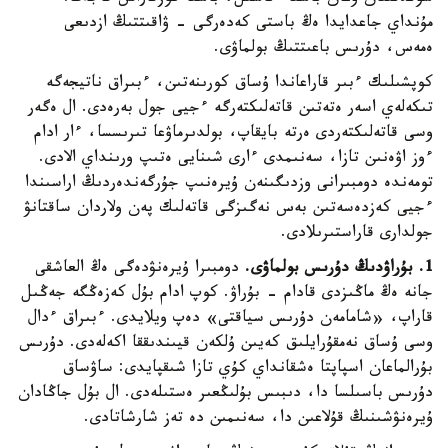
مۇنداي جاعدايدا ەڭ باستى كەدەرگى - ۋاقىتتىڭ ازدىعى
ەمەس، دۇرىس باعىتتىڭ بولماۋى.
كوپشىلىك ءبىر قاراعاندا ۇساق كورىنەتىن، ءبىراق ناتيجەگە
تىكەلەي اسەر ەتەتىن قاتەلىكتەرگە ءجيى جول بەرەدى. ال ەگەر
وسى قاتەلىكتەردى ەرتە بايقاپ، بولدىرماۋعا تىرىسسا، ءار ادام
ءوز اۋەنىن تازا، سەنىمدى ءارى شىنايى ەتىپ ورىنداي الادى.
تومەندە دومبىرانى وزدىگىنەن ۇيرەنىپ جۇرگەندەردىڭ اراسىندا
ءجيى كەزدەسەتىن بەس نەگىزگى قاتەلىك پەن ولاردان ساقتانۋ
جولدارى قاراستىرىلادى.
1. بۇراۋدىڭ دۇرىس بولماۋى.
دومبىرا ۇيرەنۋدەگى ەڭ العاشقى
جانە ەڭ ماڭىزدى قادام - بۇراۋ. كوپ ادام بۇل كەزەڭگە جەڭىل
قاراپ، «شامامەن دۇرىس سياقتى» دەپ ويلايدى. ءبىراق ءدال
وسى ۇساق نەمقۇرايلىق كەيىن ۇلكەن قيىندىققا اكەلەدى. دۇرىس
بۇرالماعان اسپاپتا ەشقانداي كۇي تازا شىقپايدى: ساۋساق
دۇرىس باسىلسا دا، دىبىس بۇلىڭعىر ەستىلەدى. ال بۇل جاڭادان
ۇيرەنۋشىنىڭ قۇلاعىن دا، سەنىمىن دە تەز شارشاتادى.