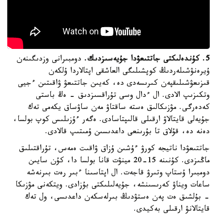
5. كۇندەلىكتى جاتتىعۋدا جۇيەسىزدىك.
دومبىرانى وزدىگىنەن
ۇيرەنۋشىلەردىڭ كوپشىلىگى العاشقى اپتالاردا ۇلكەن
قىزىعۋشىلىقپەن كىرىسەدى دە، كەيىن جاتتىعۋ ۋاقىتىن ءجيى
وتكىزىپ الادى. ال ءدال وسى تۇراقسىزدىق - ەڭ باستى
كەدەرگى. مۋزىكالىق ەستە ساقتاۋ مەن ساۋساق يكەمى تەك
جۇيەلى قايتالاۋ ارقىلى قالىپتاسادى. ەگەر ءۇزىلىس كوپ بولسا،
دەنە دە، قۇلاق تا بۇرىنعى داعدىسىن ۇمىتىپ قالادى.
جاتتىعۋدا ناتيجە كورۋ ءۇشىن ۇزاق ۋاقىت ەمەس، تۇراقتىلىق
ماڭىزدى. كۇنىنە 15-20 مينۋت قانا بولسا دا، كۇن سايىن
دومبىرا ۇستاپ وتىرۋ قاجەت. ال اپتاسىنا ءبىر رەت بىرنەشە
ساعات ويناۋ كەرىسىنشە، جۇيەلىلىكتى بۇزادى. ويتكەنى مۋزىكا
- بۇلشىق ەت پەن ەستۋدىڭ بىرلەسكەن داعدىسى، ول تەك
قايتالانۋ ارقىلى بەكيدى.