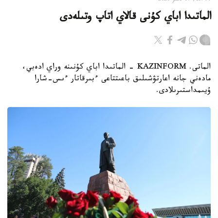
15:44, 07 تامىز 2026
الماتىدا اباي كۇنى قالاي اتاپ وتىلەدى
الماتى. KAZINFORM - الماتىدا اباي كۇنىنە وراي ادەبي،
مادەني جانە اعارتۋشىلىق باعىتتاعى ءبىرقاتار ءىس-شارا
ۇيىمداستىرىلادى.