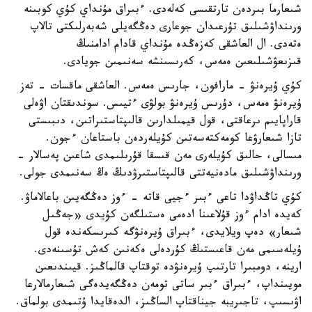
شىعارما بىردەن تارتقىسى كەلەدى. ءبىراق مۇنداي كۇي كوبىنە
ورىنداۋشىلىق تۇرعىدان جوعارى دەڭگەيلى شەبەرلىكتى تالاپ
ەتەدى. ال العاشقى كەزەڭدە مۇنداي قادام ادامنىڭ
قىزىعۋشىلىعىن ەمەس، كەرىسىنشە سەنىمىن جويادى.
كۇي ۇيرەنۋ - مارافون، جارىس ەمەس. العاشقى ماقسات - تەز
ۇيرەنۋ ەمەس، دۇرىس ۇيرەنۋ بولۋى ءتيىس. سوندىقتان اۋەلى
قاراپايىم ىرعاقتى، قول قيمىلدارىن قالىپتاستىراتىن، دىبىستى
تازا شىعارۋعا كومەكتەسەتىن كۇيلەردەن باستاعان ءجون.
مىسالى، حالىق كۇيلەرى مەن قىسقا قۇرىلىمدى شاعىن پەسالار -
ورىنداۋشىلىق مادەنيەتتى قالىپتاستىرۋدىڭ ەڭ سەنىمدى جولى.
كۇي تاڭداۋدا تاعى ءبىر ءجيى قاتە - ءوز دەڭگەيىن باعالاماۋ.
كەيدە ادام ءوز قۇلاعىنا ادەمى ەستىلگەن كۇيدى «جەڭىل
شىعار» دەپ ويلايدى، ءبىراق ۇيرەنۋگە كىرىسكەندە قول
ۇيلەسىمى مەن قاعىستىڭ كۇردەلى ەكەنىن كەش تۇسىنەدى.
ارينە، دومبىرا تارتىپ ۇيرەنۋدە توقتاپ قالماڭىز. قيىندىعىن
مويىنداپ، ءبىراق ءبىر ساتى تومەن دەڭگەيدەگى شىعارمالارعا
اۋىسىپ، تاجىريبە جيناقتاپ الساڭىز، الدەقايدا ۇتىمدى بولماق.