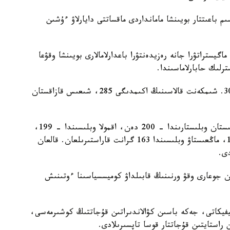
 باعىتتار بويىنشا مامانداردى ماقساتتى دايارلاۋ ءۇشىن
گيستراتۋرا جانە رەزيدەنتۋرا باعدارلامالارى بويىنشا وقۋعا
ەڭ كوپ گرانت استانا قالاسىندا قاراستىرىلعان - 303. شىمكەنت قالاسىنىڭ اكىمدىگى 285، شىعىس قازاقستان
باتىس قازاقستان وبلىسىندا – 211، اباي جانە تۇركىستان وبلىستارىندا – 200 دەن، اقمولا وبلىسىندا – 199،
قاراعاندى وبلىسىندا – 198، اتىراۋ وبلىسىندا – 187، ماڭعىستاۋ وبلىسىندا 163 گرانت قاراستىرىلعان. قالعان
ان جوعارى وقۋ ورنىنىڭ قابىلداۋ كوميسسياسىنا ءوتىنىش
يفيكاتى، جەكە باسىن كۋالاندىراتىن قۇجاتتىڭ كوشىرمەسى،
استايتىن قۇجاتتار قوسا تاپسىرىلادى.