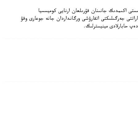
ىستى اكىمدىك جانىنان قۇرىلعان ارنايى كوميسسيا
پاراتتى جەرگىلىكتى اتقارۋشى ورگانداردان جانە جوعارى وقۋ
 دەپ حابارلادى مينيسترلىك.