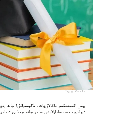
Фото: Gov.kz
ءبولدى، دەپ حابارلايدى عىلىم جانە جوعارى ءبىلىم 