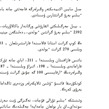
جىل سايىن اكىمدىكتەر وڭىرلەرگە قاجەتتى جانە باسىم
ءبىلىم بەرۋ گرانتتارىن ۇسىنادى.
- بيىل جەرگىلىكتى اتقارۋشى ورگاندار باكالاۆريات، ما
2392 ءبىلىم بەرۋ گرانتىن ءبولدى،-دەلىنگەن مينيسترلىك حابارلاماسىندا.
وبلىسى 270 گرانت ءبولدى.
وڭىرلەردىڭ ءارقايسىسى 100 گە جۋىق گرانت ۇسىندى.
كونكۋرسقا قاتىسۋ ءۇشىن تالاپكەرلەر وزدەرى تاڭداع
بەرۋى كەرەك.
وتىنىشكە ءبىلىم تۋرالى قۇجات، نەگىزگى ۇبت سەرت
سونداي-اق بار بولعان جاعدايدا جەڭىلدىك ساناتىن ر