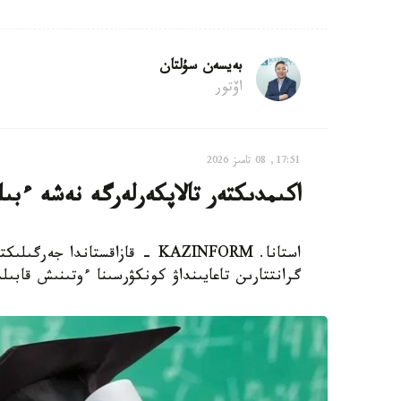
بەيسەن سۇلتان
اۆتور
17:51, 08 تامىز 2026
اكىمدىكتەر تالاپكەرلەرگە نەشە ءبى
استانا. KAZINFORM - قازاقستاند
گرانتتارىن تاعايىنداۋ كونكۋرسىنا ءوتىنىش قابىل