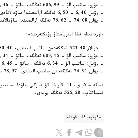
- ەۋرو: ساتىپ الۋ - 606,99 تەڭگە، ساتۋ - 611,46 تەڭگە؛
- رۋبل 6,40 - 6,50 تەڭگە ارالىعىندا ساۋدالانادى.
- يۋان 74,08 - 76,62 تەڭگە ارالىعىندا ساۋدالانىپ جاتىر.
ەلوردانىڭ اقشا ايىرباستاۋ پۋنكتەرىندە:
- دوللار 523,48 تەڭگەدەن ساتىپ الىنادى، 530,40 تەڭگەدەن ساتىلادى؛
- ەۋرو: ساتىپ الۋ - 603,46 تەڭگە، ساتۋ - 613,34 تەڭگە؛
- رۋبل: ساتىپ الۋ - 6,34 تەڭگە، ساتۋ - 6,49 تەڭگە.
- يۋان 74,91 تەڭگەدەن ساتىپ الىنادى، 78,97 تەڭگەدەن ساتىلادى؛
قىمباتتاپ، 525,28 تەڭگە بولدى.
ەكونوميكا
قوعام