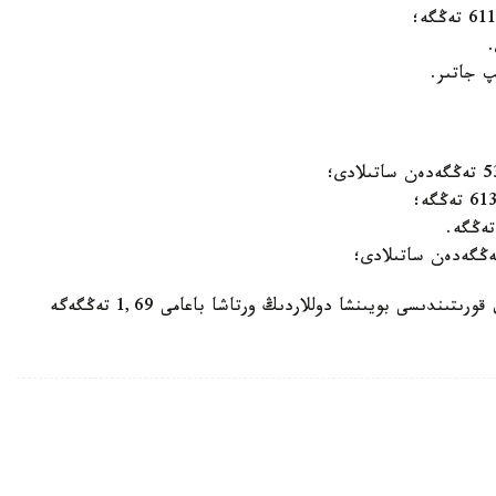
ەسكە سالايىق، 11-قاراشا كۇندىزگى ساۋدا-ساتتىق قورىتىندىسى بويىنشا دوللاردىڭ ورتاشا باعامى 1,69 تەڭگەگە