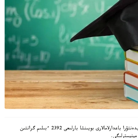
بيىل اكىمدىكتەر باكالاۆريات، ماگيستراتۋرا جانە رەزيدەنتۋرا باعدارلامالارى بويىنشا بارلىعى 2392 ءبىلىم گرانتىن
مينيسترلىگى.