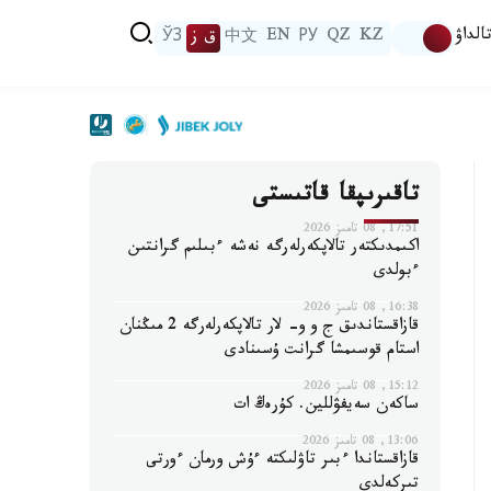
الداۋ
KZ
QZ
РУ
EN
中文
ق ز
ЎЗ
تاقىرىپقا قاتىستى
17:51, 08 تامىز 2026
اكىمدىكتەر تالاپكەرلەرگە نەشە ءبىلىم گرانتىن
ءبولدى
16:38, 08 تامىز 2026
قازاقستاندىق ج و و- لار تالاپكەرلەرگە 2 مىڭنان
استام قوسىمشا گرانت ۇسىنادى
15:12, 08 تامىز 2026
ساكەن سەيفۋللين. كۇرەڭ ات
13:06, 08 تامىز 2026
قازاقستاندا ءبىر تاۋلىكتە ءۇش ورمان ءورتى
تىركەلدى