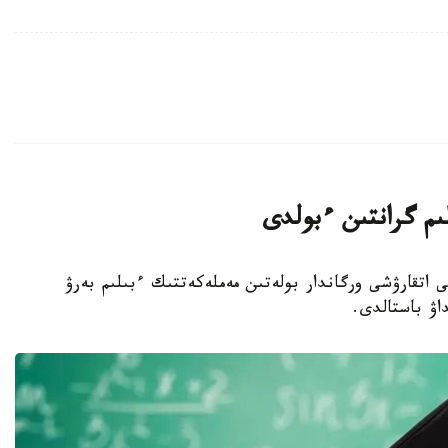
لىم گرانتىن ءبولدى
ا جەرگىلىكتى اتقارۋشى ورگاندار بولەتىن مەملەكەتتىك ءبىلىم بەرۋ
داۋ باستالدى.