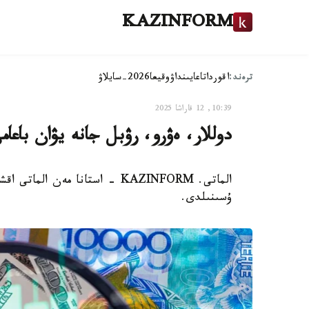
KAZINFORM
ترەند:
اقوردا
تاعايىنداۋ
وقيعا
2026-سايلاۋ
10:39, 12 قاراشا 2025
دوللار، ەۋرو، رۋبل جانە يۋان باعام
الماتى. KAZINFORM - استانا مەن 
ۇسىنىلدى.