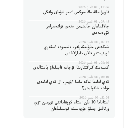
11:06, 08 تامىز 2026
فاريزانىڭ ەڭ سوڭعى ءبىر شۋماق ولەڭى
09:43, 08 تامىز 2026
جالاڭداعان جالىنمەن ەندى قۇلتەمىرلەر
كۇرەسەدى
09:12, 08 تامىز 2026
شىڭداعى جاۋىنگەرلەر: ەلىمىزدە اسكەري
الپينيستەر قالاي دايارلانادى
08:40, 08 تامىز 2026
اكىمدىك گرانتتارىنا قۇجات قابىلداۋ باستالدى
08:10, 08 تامىز 2026
كەي ادامعا نەگە ماسا ءۇيىر، ال كەي ادامدى
مۇلدە شاقپايدى؟
22:08, 07 تامىز 2026
استانادا 10 نان استام كوپقاباتتى تۇرعىن ءۇي
ورتالىق جىلۋ جۇيەسىنە قوسىلماعان