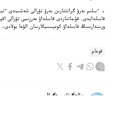
- ءبىلىم بەرۋ گرانتتارىن بەرۋ تۋرالى شەشىمدى ءتي
قابىلدايدى. قۇجاتتاردى قابىلداۋ مەرزىمى تۋرالى اق
ورىندارىنىڭ قابىلداۋ كوميسسيالارىنان الۋعا بولادى،
قوعام
ريزابەك نۇسىپبەك ۇلى
اۆتور
15:12, 08 تامىز 2026