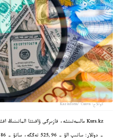
كوللاج: Kazinform/ Canva
Kurs.kz مالىمەتىنشە، قازىرگى ۋاقىتتا الماتىنىڭ اقشا ايىرباستاۋ پۋنكتەرىندە:
- دوللار: ساتىپ الۋ - 525,96 تەڭگە، ساتۋ - 527,86 تەڭگە؛