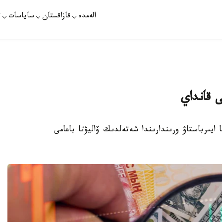
الەمدە
قازاقستان
ساياسات
ت
ى قانداي
الماتى اقشا ايىرباستاۋ ورىندارىندا شەتەلدىك ۆاليۋتا باعامى