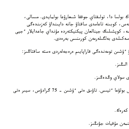
 بولسا دا، تولىقتاي جوققا شىعارۋعا بولمايدى. مىسالى،
س، كوبىنە تاعامدى ساقتاۋ جانە دايىنداۋ كەزىندەگى
سە، كوپشىلىك جينالعان پيكنيكتەردە مۇنداي جاعدايلار ءجيى
سەكىلدى بەلگىلەرمەن كورىنىس بەرەدى.
ۋ ءۇشىن تومەندەگى قاراپايىم ەرەجەلەردى ەستە ساقتاڭىز:
لىڭىز.
ى سولاي وڭدەڭىز.
ەتتىڭ ىشكى تەمپەراتۋراسى كەمىندە 70-75 گرادۋس بولۋعا ءتيىس. تاۋىق ەتى ءۇشىن - 75 گرادۋس، سيىر ەتى
كەرەك.
مەن مۇقيات جۋىڭىز.