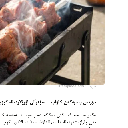
سۋرەت: istockphoto.com
دۇرىس پىسپەگەن كاۋاپ - جۇقپالى اۋرۋلاردىڭ كوزى
ەگەر ەت جەتكىلىكتى دەڭگەيدە پىسپەسە نەمەسە گيگيەن
مەن پارازيتتەردىڭ تاسىمالداۋشىسىنا اينالادى. كوپ ج