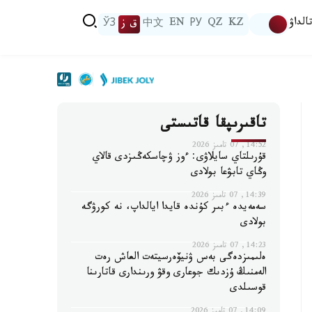
الداۋ
KZ
QZ
РУ
EN
中文
ق ز
ЎЗ
تاقىرىپقا قاتىستى
14:52, 07 تامىز 2026
قۇرىلتاي سايلاۋى: ءوز ۋچاسكەڭىزدى قالاي
وڭاي تابۋعا بولادى
14:39, 07 تامىز 2026
سەمەيدە ءبىر كۇندە قايدا ايالداپ، نە كورۋگە
بولادى
14:23, 07 تامىز 2026
ەلىمىزدەگى بەس ۋنيۆەرسيتەت العاش رەت
الەمنىڭ ۇزدىك جوعارى وقۋ ورىندارى قاتارىنا
قوسىلدى