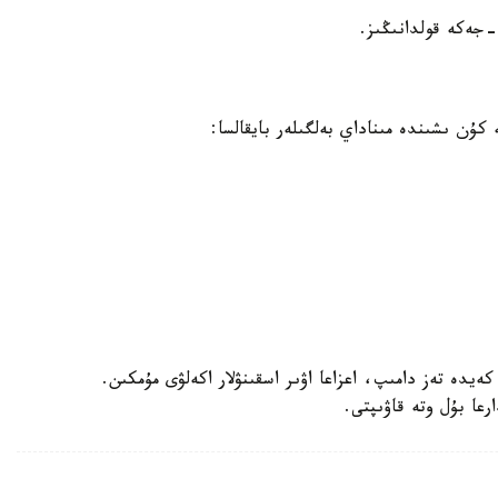
جەكە قولدانىڭىز.
ۇن ىشىندە مىناداي بەلگىلەر بايقالسا:
ەيدە تەز دامىپ، اعزاعا اۋىر اسقىنۋلار اكەلۋى مۇمكىن.
رعا بۇل وتە قاۋىپتى.