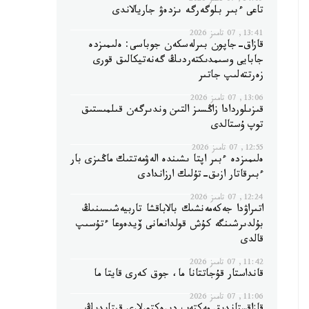
14:09, 07 تامىز 2026
تاعى ءبىر بلوگەرگە ىزدەۋ جاريالاندى
13:41, 07 تامىز 2026
قازاق-جاپون بىرلەسكەن جوباسى: ەلىمىزدە
جابايى وسىمدىكتەردىڭ گەنەتيكالىق قورى
زەرتتەلىپ جاتىر
13:06, 07 تامىز 2026
قىزىلوردادا زاڭسىز التىن وندىرگەن قىلمىستىق
توپ ۇستالدى
12:55, 07 تامىز 2026
ەلىمىزدە ءبىر اپتا ىشىندە الەۋمەتتىك ماڭىزى بار
ءبىرقاتار ازىق-تۇلىك ارزاندادى
12:24, 07 تامىز 2026
اتىراۋدا جەكەمەنشىك بالاباقشا تاربيەشىسىنىڭ
بۇلدىرشىنگە كۇش قولدانعانى ۆيدەوعا ءتۇسىپ
قالدى
11:42, 07 تامىز 2026
قانداستار قۇجاتتانا ما، جوق كەرى قايتا ما
11:06, 07 تامىز 2026