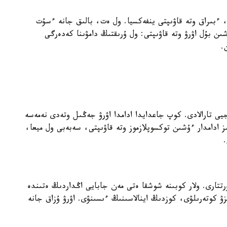
 ءبىراق وتە قاۋىپتى ينفەكسيا. ول ەت، بالىق جانە ءسۇت
ن بۇل اۋرۋ وتە قاۋىپتى: ول ۇرىقتىڭ دامۋىنا كەدەرگى
.
يى تارالادى. كوپ جاعدايدا ادامدا اۋرۋ جەڭىل وتەدى نەمەسە
سىز ادامدار ءۇشىن توكسوپلازموز وتە قاۋىپتى، سەبەبى ول ميعا،
ۋرۋدىڭ قوزدىرعىشى - Trichinella spiralis قۇرتتارى. ولار كوبىنە شوشقا ەتى مەن جابايى اڭداردىڭ ەتىندە
ۋ كوتەرىلۋى، كوزدىڭ اينالاسىنىڭ ءىسىنۋى. اۋرۋ ۇزاق جانە