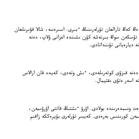
ڭ ەڭ كەڭ تارالعان تۇرلەرىنىڭ ءبىرى. اسىرەسە، شالا قۋىرىلعان
 تۇسكەن سوڭ بىرنەشە كۇن ىشىندە اعزانى ۋلاپ، دەنە
ديارەيانى تۋىنداتادى.
 دەنە قىزۋى كوتەرىلەدى، ءىش وتەدى، كەيدە قان ارالاس
 اسەر ەتۋى ىقتيمال.
ەت ونىمدەرىندە بولادى. اۋرۋ ءىشتىڭ قاتتى اۋرۋىمەن،
ىمەن كورىنىس بەرەدى. كەيبىر تۇرلەرى بۇيرەككە زاقىم