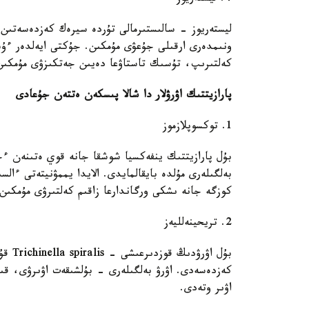
ليستەريوز - سالىستىرمالى تۇردە سيرەك كەزدەسەتىن،
ونىمدەرى ارقىلى جۇعۋى مۇمكىن. جۇكتى ايەلدەر ءۇشى
كەلتىرىپ، تۇسىك تاستاۋعا دەيىن جەتكىزۋى مۇمكىن
پارازيتتىك اۋرۋلار دا شالا پىسكەن ەتتەن جۇعادى
1. توكسوپلازموز
بۇل پارازيتتىك ينفەكسيا شوشقا جانە قوي ەتىنەن ءج
بەلگىلەرى مۇلدە بايقالمايدى. الايدا يممۋنيتەتى ءال
كوزگە جانە ىشكى ورگاندارعا زاقىم كەلتىرۋى مۇمكىن.
2. تريحينەلليەز
بۇل ا
كەزدەسەدى. اۋرۋ بەلگىلەرى - بۇلشىقەت اۋىرۋى، قىز
اۋىر وتەدى.