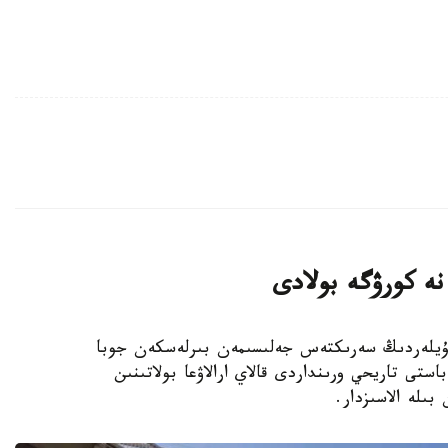
 نە كورۋگە بولادى
نداعى قوناقۇيلەردىڭ سەرىكتەس جەلىسىمەن بىرلەسكەن جوبا
استى تاريحي ورىنداردى قالاي ارالاۋعا بولاتىنىن