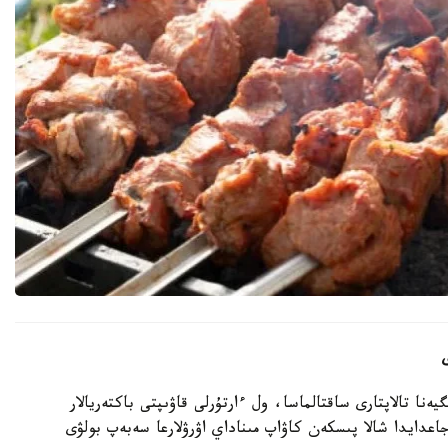
ا تالاپتارى ساقتالماسا، ول ءارتۇرلى قاۋىپتى باكتەريالار
اعدايدا شالا پىسكەن كاۋاپ مىناداي اۋرۋلارعا سەبەپ بولۋى