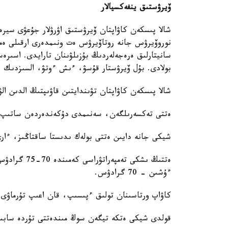
ۆيرۋستىق ينفەكسيالار
شالا پىسكەن كاۋاپتان ۆيرۋستىق اۋرۋلار جۇعۋى سيرەك
نوروۆيرۋس جانە روتاۆيرۋس ەت ونىمدەرى ارقىلى ەمە
سانيتارلىق ەرەجەلەردىڭ بۇزىلۋىنان تارايدى. اسىرە
بولادى. بۇل ۆيرۋستار قۇسۋ، ءىش ءوتۋ، السىزدىك 
شالا پىسكەن كاۋاپتان تۋىندايتىن قاۋىپتىڭ الدىن ال
ەتتى تەكسەرىلگەن، سەنىمدى دۇكەندەردەن ساتىپ ا
شيكى جانە دايىن ەتتى بولەك ىدىستا ساقتاڭىز، ءار
ءۇشىن - 70 گرادۋس.
كاۋاپ ورتاسىنان تولىق ءپىسىپ، قان اعىپ تۇرماۋى 
قولدى شيكى ەتكە تيگەن سوڭ مىندەتتى تۇردە سابىن