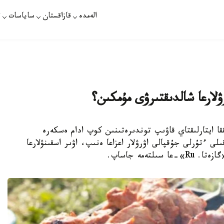
الەمدە
قازاقستان
ساياسات
ت
لارعا شالدىقتىرۋى مۇمكىن؟
ا ايتارلىقتاي قاۋىپ توندىرەتىنىن كوپ ادام ەسكەرە
 ءتۇرلى جۇقپالى اۋرۋلار اعزاعا ەنىپ، اۋىر اسقىنۋلارعا