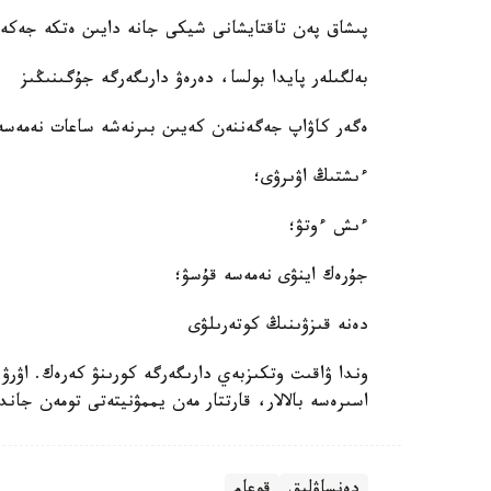
پىشاق پەن تاقتايشانى شيكى جانە دايىن ەتكە جەكە-
بەلگىلەر پايدا بولسا، دەرەۋ دارىگەرگە جۇگىنىڭىز
ەگەر كاۋاپ جەگەننەن كەيىن بىرنەشە ساعات نەمەسە ك
ءىشتىڭ اۋىرۋى؛
ءىش ءوتۋ؛
جۇرەك اينۋى نەمەسە قۇسۋ؛
دەنە قىزۋىنىڭ كوتەرىلۋى
وندا ۋاقىت وتكىزبەي دارىگەرگە كورىنۋ كەرەك. اۋرۋ ك
اسىرەسە بالالار، قارتتار مەن يممۋنيتەتى تومەن جاندا
دەنساۋلىق
قوعام