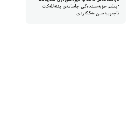
قازاقستاندىق مەكتەپ ديرەكتورلارى قىتايدىڭ
ءبىلىم جۇيەسىندەگى جاساندى ينتەللەكت
تاجىريبەسىن مەڭگەردى