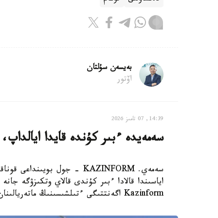
بەيسەن سۇلتان
اۆتور
14:39, 07 تامىز 2026
سەمەيدە ءبىر كۇندە قايدا ايالداپ،
سەمەي. KAZINFORM - جول بويى
اياسىندا قالادا ءبىر كۇندى قالاي وتكىزۋگە جانە ب
Kazinform اگەنتتىگى ءتىلشىسىنىڭ ماتەريالىنان بىلە الاسىزدار.