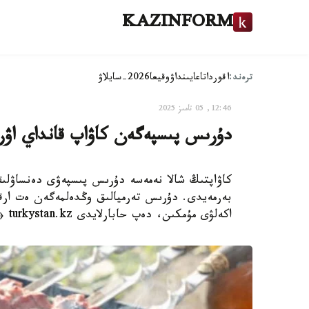
KAZINFORM
ترەند:
اقوردا
تاعايىنداۋ
وقيعا
2026-سايلاۋ
12:46, 05 تامىز 2025
دۇرىس پىسپەگەن كاۋاپ قانداي اۋرۋ
كاۋاپتىڭ شالا نەمەسە دۇرىس پىسپەۋى دەنساۋلىقق
بەرمەيدى. دۇرىس تەرميالىق وڭدەلمەگەن ەت ارقىلى
اكەلۋى مۇمكىن، دەپ حابارلايدى turkystan.kz «گازەتا. Ru»-عا سىلتەمە جاساپ.