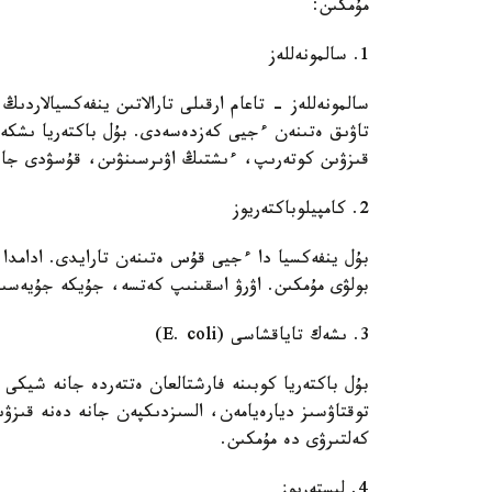
مۇمكىن:
1. سالمونەللەز
سالمونەللەز - تاعام ارقىلى تارالاتىن ينفەكسيالاردى
تاۋىق ەتىنەن ءجيى كەزدەسەدى. بۇل باكتەريا ىشكە
قىزۋىن كوتەرىپ، ءىشتىڭ اۋىرسىنۋىن، قۇسۋدى جانە 
2. كامپيلوباكتەريوز
بۇل ينفەكسيا دا ءجيى قۇس ەتىنەن تارايدى. ادامدا
بولۋى مۇمكىن. اۋرۋ اسقىنىپ كەتسە، جۇيكە جۇيەسىنە
3. ىشەك تاياقشاسى (E. coli)
بۇل باكتەريا كوبىنە فارشتالعان ەتتەردە جانە شيكى 
توقتاۋسىز ديارەيامەن، السىزدىكپەن جانە دەنە قىزۋ
كەلتىرۋى دە مۇمكىن.
4. ليستەريوز