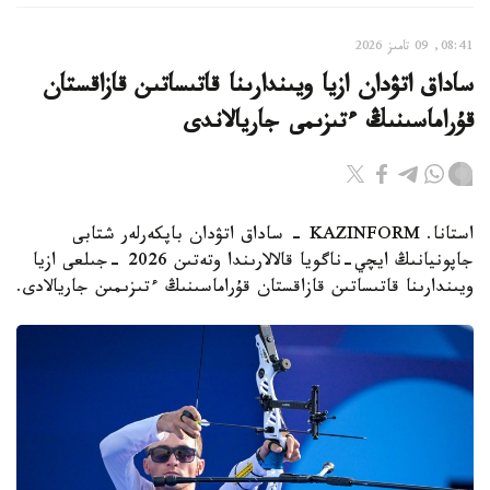
08:41, 09 تامىز 2026
ساداق اتۋدان ازيا ويىندارىنا قاتىساتىن قازاقستان
قۇراماسىنىڭ ءتىزىمى جاريالاندى
استانا. KAZINFORM - ساداق اتۋدان باپكەرلەر شتابى
جاپونيانىڭ ايچي-ناگويا قالالارىندا وتەتىن 2026 -جىلعى ازيا
ويىندارىنا قاتىساتىن قازاقستان قۇراماسىنىڭ ءتىزىمىن جاريالادى.