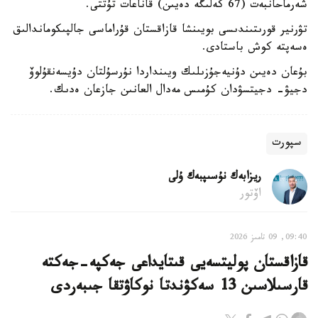
شەرماحانبەت (67 كەلىگە دەيىن) قاناعات تۇتتى.
تۋرنير قورىتىندىسى بويىنشا قازاقستان قۇراماسى جالپىكوماندالىق
ەسەپتە كوش باستادى.
بۇعان دەيىن دۇنيەجۇزىلىك ويىنداردا نۇرسۇلتان دۇيسەنقۇلوۆ
دجيۋ- دجيتسۋدان كۇمىس مەدال العانىن جازعان ەدىك.
سپورت
ريزابەك نۇسىپبەك ۇلى
اۆتور
09:40, 09 تامىز 2026
قازاقستان پوليتسەيى قىتايداعى جەكپە-جەكتە
قارسىلاسىن 13 سەكۋندتا نوكاۋتقا جىبەردى