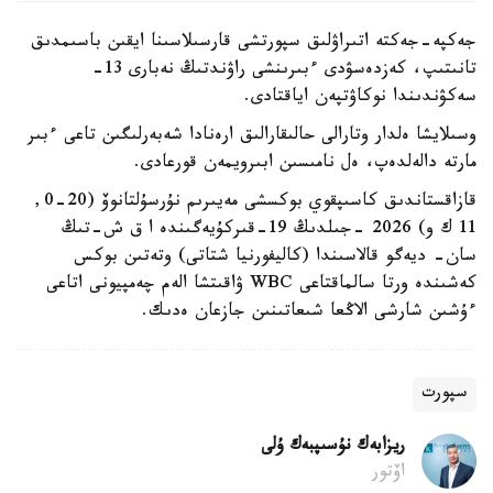
جەكپە-جەكتە اتىراۋلىق سپورتشى قارسىلاسىنا ايقىن باسىمدىق
تانىتىپ، كەزدەسۋدى ءبىرىنشى راۋندتىڭ نەبارى 13-
سەكۋندىندا نوكاۋتپەن اياقتادى.
وسىلايشا ەلدار وتارالى حالىقارالىق ارەنادا شەبەرلىگىن تاعى ءبىر
مارتە دالەلدەپ، ەل نامىسىن ابىرويمەن قورعادى.
قازاقستاندىق كاسىپقوي بوكسشى مەيىرىم نۇرسۇلتانوۆ (20-0,
11 ك و) 2026 -جىلدىڭ 19-قىركۇيەگىندە ا ق ش-تىڭ
سان- ديەگو قالاسىندا (كاليفورنيا شتاتى) وتەتىن بوكس
كەشىندە ورتا سالماقتاعى WBC ۋاقىتشا الەم چەمپيونى اتاعى
ءۇشىن شارشى الاڭعا شىعاتىنىن جازعان ەدىك.
سپورت
ريزابەك نۇسىپبەك ۇلى
اۆتور