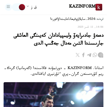
KAZINFORM
ق ز
ترەند:
2026-سايلاۋ
وقيعا
تاعايىنداۋ
اقوردا
14:06, 11 تامىز 2025
دەمەۋ جادىرايەۆ وليمپيادادان كەيىنگى العاشقى
جارىسىندا التىن مەدال جەڭىپ الدى
استانا. KAZINFORM - دورتمۋند قالاسىندا (گەرمانيا) گرەك-
ريم كۇرەسىنەن گران-پري ءتۋرنيرى اياقتالدى.