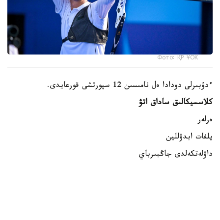
Фото: ҚР ҰОК
ءدۇبىرلى دودادا ەل نامىسىن 12 سپورتشى قورعايدى.
كلاسسيكالىق ساداق اتۋ
ەرلەر
يلفات ابدۋللين
داۋلەتكەلدى جاڭبىرباي
داستان كارىموۆ
ايەلدەر
الەكساندرا زەمليانوۆا