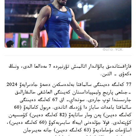
Фото: ҰОК
قازاقستاندىق بالۋاندار اتالمىش تۋرنيردە 7 مەدالعا الدى، ونىڭ
ەكەۋى - التىن.
77 كەلىگە دەيىنگى سالماقتا بەلدەسكەن دەمەۋ جادىرايەۆ 2024
-جىلعى پاريج وليمپياداسىنان كەيىنگى العاشقى حالىقارالىق
جارىسىندا توپ جاردى. سونداي- اق 67 كەلىگە دەيىنگى
سالماقتا باعدات ساباز دا ۇزدىك اتاندى. ەربول كاماليەۆ (60
كەلىگە دەيىن) پەن ومار ساتايەۆ (82 كەلىگە دەيىن) كۇمىسپەن
كۇپتەلدى. قولا جۇلدەنى ايبەك سابىربەكوۆ (60 كەلىگە دەيىن)،
اساۋحات مۋحاماديەۆ (63 كەلىگە دەيىن) جانە مەيىرجان