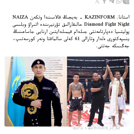
استانا. KAZINFORM - بەيجىڭ قالاسىندا وتكەن NAIZA
Diamond Fight Night حالىقارالىق تۋرنيرىندە اتىراۋ وبلىسى
پوليتسيا دەپارتامەنتى جىلدام قيمىلدايتىن ارنايى جاساعىنىڭ
ينسپەكتورى ەلدار وتارالى 61 كەلى سالماقتا ونەر كورسەتىپ،
جەڭىسكە جەتتى.
Фото: t.me/POLICE_of_KZ