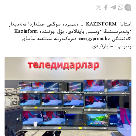
استانا. KAZINFORM - ەلىمىزدە سوڭعى جىلداردا تەلەديدار
ءوندىرىسىنىڭ ءوسىمى بايقالادى. بۇل جونىندە Kazinform
اگەنتتىگى energyprom.kz دەرەكتەرىنە سىلتەمە جاساي
وتىرىپ، حابارلايدى.