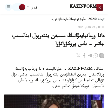
KAZINFORM
ق ز
ترەند:
2026-سايلاۋ
وقيعا
تاعايىنداۋ
اقوردا
18:08, 29 قاڭتار 2025
دانا ورمانبايەۆانىڭ ىسىمەن ينتەرپول اينالىسىپ
جاتىر - باس پروكۋراتۋرا
استانا. KAZINFORM - جۋرناليست دانا ورمانبايەۆانىڭ
ورنالاسقان جەرىن انىقتاۋمەن ينتەرپول اينالىسىپ جاتىر. بۇل
تۋرالى ءماجىلىس كۋلۋارىندا باس پروكۋردىڭ ورىنباسارى
عالىمجان قويگەلديەۆ ءمالىم ەتتى.