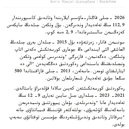
Фото: Мақсат Шағырбаев / Kazinform
2026 -جىلى قاڭتار-ماۋسىم ايلارىندا وتاندىق كاسىپورىندار
112,9 مىڭ تەلەديدار وندىرگەن. بۇل وتكەن جىلدىڭ سايكەس
كەزەڭىمەن سالىستىرعاندا، 2,9 ەسە كوپ.
سونىمەن قاتار، زەرتتەۋدە بۇل 2015 -جىلدان بەرى جىلدىڭ
العاشقى التى ايىنداعى ەڭ جوعارى كورسەتكىش ەكەنى اتاپ
وتىلگەن. دەگەنمەن، قازىرگى ءوندىرىس كولەمى وتكەن
ونجىلدىقتىڭ باسىنداعى رەكوردتىق دەڭگەيدەن ءالى دە
ايتارلىقتاي تومەن. ماسەلەن، 2013 -جىلى قازاقستاندا 580
مىڭعا جۋىق تەلەديدار شىعارىلعان بولاتىن.
رەكوردتىق كورسەتكىشتەن كەيىن سالادا قۇلدىراۋ باستالدى.
2021- 2023 -جىلدارى جىل سايىن نەبارى 9- 12 مىڭ
تەلەديدار عانا ءوندىرىلدى. بۇعان يمپورتتىق ونىمدەرمەن
باسەكەنىڭ كۇشەيۋى، بولشەكتەر قۇنىنىڭ قىمباتتاۋى جانە
ءبىرقاتار وتاندىق وندىرۋشىلەردىڭ جۇمىسىن توقتاتۋى سەبەپ
بولدى.