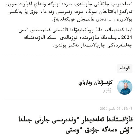
ءبىلدىرىپ جاتقانى جازىلدى. بىزدە ازىرگە ونداي اقپارات جوق.
تەرگەۋ اياقتالعان سوڭ، سوت وتىرىسى وتە ما، جوق پا بەلگىلى
بولادى»، - دەدى عالىمجان قويگەلديەۆ.
ايتا كەتەيىك، دانا ورمانبايەۆاعا قاتىستى قىلمىستىق ءىس
2024-جىلدىڭ ساۋىرىندە قوزعالدى. ىسكە الەۋمەتتىك
جەلىلەردەگى جاريالانىمدار نەگىز بولدى.
قوعام
كۇنسۇلتان وتارباي
اۆتور
17:43, 07 تامىز 2026
قازاقستاندا تەلەديدار ءوندىرىسى جارتى جىلدا
ءۇش ەسەگە جۋىق ءوستى