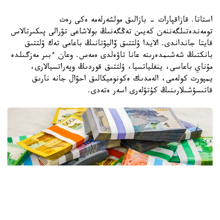
استانا. قازاقپارات - بازالىق مولشەرلەمە ەكى رەت
تومەندەتىلگەننەن كەيىن تەڭگەنىڭ بولاشاعى تۋرالى پىكىرتالاس
قايتا جانداندى. الايدا ۇلتتىق ۆاليۋتانىڭ باعامى تەك ۇلتتىق
بانكتىڭ شەشىمدەرىنە عانا تاۋەلدى ەمەس. وعان ءبىر مەزگىلدە
مۇناي باعاسى، ينفلياتسيا، ۇلتتىق قوردىڭ وپەراتسيالارى،
يمپورت كولەمى، الەمدىك ەكونوميكالىق احۋال جانە نارىق
قاتىسۋشىلارىنىڭ كۇتۋلەرى اسەر ەتەدى.