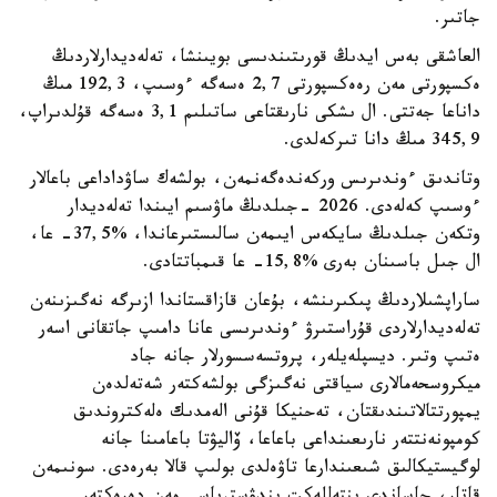
جاتىر.
العاشقى بەس ايدىڭ قورىتىندىسى بويىنشا، تەلەديدارلاردىڭ
ەكسپورتى مەن رەەكسپورتى 2,7 ەسەگە ءوسىپ، 192,3 مىڭ
داناعا جەتتى. ال ىشكى نارىقتاعى ساتىلىم 3,1 ەسەگە قۇلدىراپ،
345,9 مىڭ دانا تىركەلدى.
وتاندىق ءوندىرىس وركەندەگەنمەن، بولشەك ساۋداداعى باعالار
ءوسىپ كەلەدى. 2026 -جىلدىڭ ماۋسىم ايىندا تەلەديدار
وتكەن جىلدىڭ سايكەس ايىمەن سالىستىرعاندا، %37,5- عا،
ال جىل باسىنان بەرى %15,8- عا قىمباتتادى.
ساراپشىلاردىڭ پىكىرىنشە، بۇعان قازاقستاندا ازىرگە نەگىزىنەن
تەلەديدارلاردى قۇراستىرۋ ءوندىرىسى عانا دامىپ جاتقانى اسەر
ەتىپ وتىر. ديسپلەيلەر، پروتسەسسورلار جانە جاد
ميكروسحەمالارى سياقتى نەگىزگى بولشەكتەر شەتەلدەن
يمپورتتالاتىندىقتان، تەحنيكا قۇنى الەمدىك ەلەكتروندىق
كومپونەنتتەر نارىعىنداعى باعاعا، ۆاليۋتا باعامىنا جانە
لوگيستيكالىق شىعىندارعا تاۋەلدى بولىپ قالا بەرەدى. سونىمەن