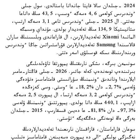
2024 -جىلدان سالا قايتا جاندانا باستالدى. سول جىلى
ءوندىرىس كولەمى 4,6 ەسەگە ءوسىپ، 43,5 مىڭ داناعا
جەتتى. ال 2025 -جىلى ءوندىرىس تاعى 3,1 ەسەگە ارتىپ،
ستاتيستيكا 134,9 مىڭ تەلەديدار بولدى. مۇنداي وسىمگە
الماتىدا Xiaomi تەلەديدارلارىن، ال قاراعاندى وبلىسىنىڭ ساران
قالاسىندا Samsung تەلەديدارلارىن قۇراستىراتىن جاڭا ءوندىرىس
ورىندارىنىڭ ىسكە قوسىلۋى اسەر ەتتى.
سونىمەن بىرگە، ىشكى نارىقتىڭ يمپورتقا تاۋەلدىلىگى
بىرتىندەپ تومەندەپ كەلە جاتىر. 2026 -جىلى قاڭتار-مامىر
ايلارىندا وتاندىق ءونىمنىڭ سۇرانىستى قامتاماسىز ەتۋدەگى
ۇلەسى %2,7- دان %18,2- عا ءوستى. وسى كەزەڭدە
ءوندىرىس كولەمى 3,2 ەسەگە ارتسا، ال يمپورت 2,5 ەسەگە
ازايىپ، 440,1 مىڭ دانا بولدى. يمپورتتىق ءونىمنىڭ ۇلەسى
%97,3- دان %81,8- عا دەيىن قىسقارىپ، 2015 -جىلدان
بەرگى ەڭ تومەنگى دەڭگەيگە ءتۇستى.
سوعان قاراماستان، قازاقستان نارىعىندا تەلەديدارلاردىڭ
نەگىزگى بولىگى ءالى دە يمپورت ەسەبىنەن قامتاماسىز ەتىلىپ