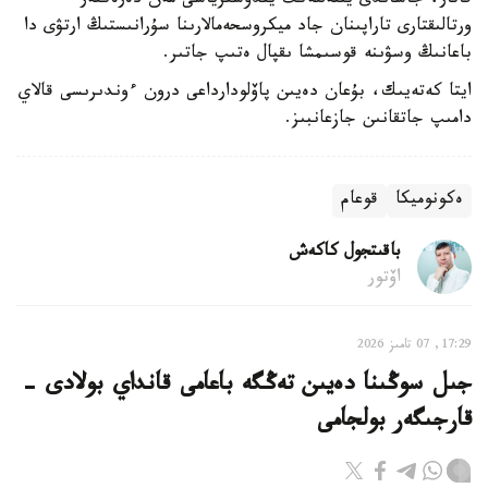
قاتار، جاساندى ينتەللەكت يندۋسترياسى مەن دەرەكتەر
ورتالىقتارى تاراپىنان جاد ميكروسحەمالارىنا سۇرانىستىڭ ارتۋى دا
باعانىڭ وسۋىنە قوسىمشا ىقپال ەتىپ جاتىر.
ايتا كەتەيىك، بۇعان دەيىن پاۆلودارداعى درون ءوندىرىسى قالاي
دامىپ جاتقانىن جازعانبىز.
ەكونوميكا
قوعام
باقىتجول كاكەش
اۆتور
17:29, 07 تامىز 2026
جىل سوڭىنا دەيىن تەڭگە باعامى قانداي بولادى -
قارجىگەر بولجامى