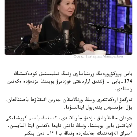
Фото: Instagram/danapartner
باس پروكۋروردىڭ ورىنباسارى ونىڭ قىلمىستىق كودەكستىڭ
174-بابى - ۇلتتىق ارازدىقتى قوزدىرۋ بويىنشا ىزدەۋدە ەكەنىن
راستادى.
تەرگەۋ ارەكەتتەرى ونىڭ ورنالاسقان جەرىن انىقتاۋعا باعىتتالعان.
بۇل جۇمىسپەن ينتەرپول اينالىسۋدا.
«وعان حالىقارالىق ىزدەۋ جاريالاندى، ءىستىڭ باسىم كوپشىلىگى
الاياقتىق بابى بويىنشا. ونىڭ ناقتى قايدا ەكەنىن ايتا المايمىن.
ءبىراق الەۋمەتتىك جەلىلەردە ونىڭ ب ا ءا- دەن پىكىر