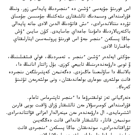
اس قورىتۋ جۇيەسى ءۇشىن دە ءىنجىردىڭ پايداسى زور. ونىڭ
قۇرامىنداعى وسىمدىك تالشىقتارى ىشەكتىڭ جۇمىسىن جۇمساق
تۇردە ىنتالاندىرادى، ءىش قاتۋدىڭ الدىن الادى جانە پايدالى
باكتەريالاردىڭ دامۋىنا جاعداي جاسايدى. كۇن سايىن ءۇش
جاڭا پىسكەن ءىنجىر جەۋ اس قورىتۋ پروتسەسىن ايتارلىقتاي
جاقسارتا الادى.
جۇكتى ايەلدەر ءۇشىن ءىنجىر - تەمىردىڭ، فولي قىشقىلىنىڭ،
ۆ توبى دارۋمەندەرىنىڭ تابيعي كوزى. بۇل زاتتار انانىڭ دا،
بالانىڭ دا ساۋلىعىنا ماڭىزدى. دەگەنمەن كەپتىرىلگەن ىنجىردە
قانت مولشەرى جوعارى بولعاندىقتان، ونى مولشەرمەن تۇتىنۋ
كەرەك.
ەنەرگيانى تەز تولىقتىرۋعا دا ءىنجىر تاپتىرماس تاعام.
قۇرامىنداعى كومىرسۋلار مەن تالشىقتار ۇزاق ۋاقىت بويى قارىن
اشتىرمايدى، ال دارۋمەندەر مەن مينەرالدار اعزانى قۋاتتاندىرادى.
سونىمەن قاتار، تالشىقتار قانداعى قانت دەڭگەيىن
تۇراقتاندىرادى، سوندىقتان جاڭا پىسكەن ءىنجىردى قانت