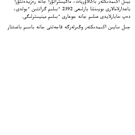
بيىل اكىمدىكتەر باكالاۆريات، ماگيستراتۋرا جانە رەزيدەنتۋرا
باعدارلامالارى بويىنشا بارلىعى 2392 ءبىلىم گرانتىن ءبولدى،
دەپ حابارلايدى عىلىم جانە جوعارى ءبىلىم مينيسترلىگى.
جىل سايىن اكىمدىكتەر وڭىرلەرگە قاجەتتى جانە باسىم باعىتتار
بويىنشا مامانداردى ماقساتتى دايارلاۋ ءۇشىن ءبىلىم بەرۋ
گرانتتارىن ۇسىنادى.
- بيىل جەرگىلىكتى اتقارۋشى ورگاندار باكالاۆريات، ماگيستراتۋرا
جانە رەزيدەنتۋرا باعدارلامالارى بويىنشا وقۋعا 2392 ءبىلىم بەرۋ
گرانتىن ءبولدى،-دەلىنگەن مينيسترلىك حابارلاماسىندا.
ەڭ كوپ گرانت استانا قالاسىندا قاراستىرىلعان - 303.
شىمكەنت قالاسىنىڭ اكىمدىگى 285، شىعىس قازاقستان وبلىسى
270 گرانت ءبولدى.
باتىس قازاقستان وبلىسىندا – 211، اباي جانە تۇركىستان
وبلىستارىندا – 200 دەن، اقمولا وبلىسىندا – 199، قاراعاندى
وبلىسىندا – 198، اتىراۋ وبلىسىندا – 187، ماڭعىستاۋ
وبلىسىندا 163 گرانت قاراستىرىلعان. قالعان وڭىرلەردىڭ
ءارقايسىسى 100 گە جۋىق گرانت ۇسىندى.