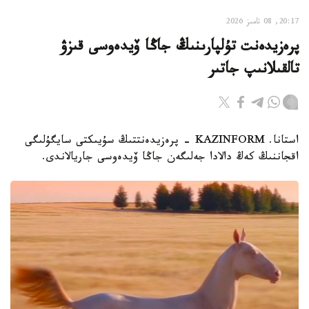
20:17, 08 تامىز 2026
پرەزيدەنت تۇلپارىنىڭ جاڭا ۆيدەوسى قىزۋ
تالقىلانىپ جاتىر
استانا. KAZINFORM - پرەزيدەنتتىڭ سۇيىكتى سايگۇلىگى
اقجاننىڭ كەڭ دالادا جەلىگەن جاڭا ۆيدەوسى جاريالاندى.