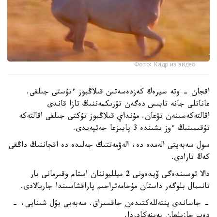
Фото: Кадр из видео
اقجان - وتە سيرەك كەزدەسەتىن قىلاڭبوز ءتۇستى جىلقى.
عاناتلى جانە تابىس دەگەن تۇرىكمەننىڭ تازا قاندى
اقالتەكەسىنەن تۋعان. مۇنداي قىلاڭبوز تۇكتى جىلقى اقالتەكە
تۇقىمىنىڭ ءوز ىشىندە 3 پايىزعا جەتپەيدى.
سول سەبەپتى الەمدە دە، الەۋمەتتىك جەلىدە دە اقجاننىڭ داڭقى
كەڭ تارادى.
دالا توسىندەگى ۆيدەونى 2 ميلليوننان استام وقىرمانى بار
تانىمال بلوگەر داستان مۇحامەتراحىم پاراقشاسىندا جاريالادى.
- جاساندى ينتەللەكتىدەن جاقسىراق. سەبەبى بۇل شىنايى، -
دەپ جازىلعان بەينەكادردا.