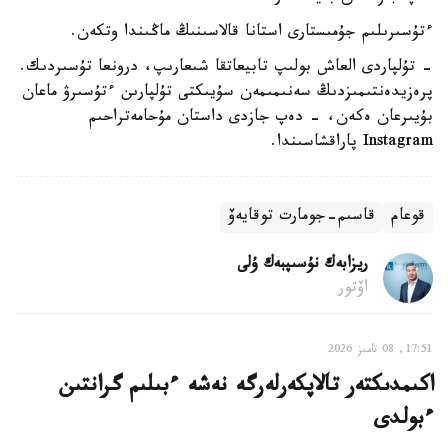
ءتۇسىرىلىم جۇمىستارى استانا قالاسىنىڭ ماڭىندا وتكەن.
- تۇلپاردى العاش بولىپ تابيعاتقا شىعارىپ، درونعا تۇسىردىك.
پرەزيدەنتىمىزدىڭ سەنىمىمەن سۇيىكتى تۇلپارىن ءتۇسىرۋ ماعان
بۇيىرعان ەكەن، - دەپ جازدى داستان مۇحامەتراحىم
Instagram پاراقشاسىندا.
قوعام
قاسىم-جومارت توقايەۆ
ريزابەك نۇسىپبەك ۇلى
اۆتور
17:51, 08 تامىز 2026
اكىمدىكتەر تالاپكەرلەرگە نەشە ءبىلىم گرانتىن
ءبولدى