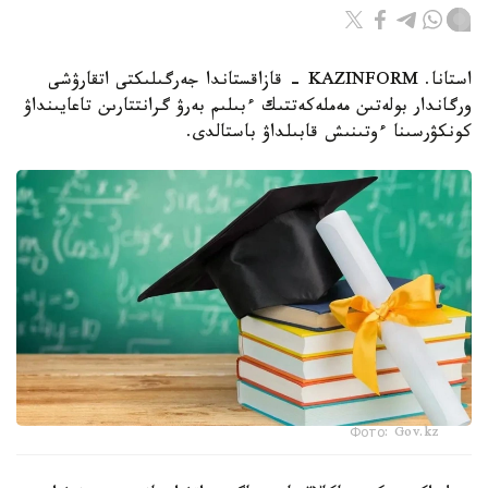
استانا. KAZINFORM - قازاقستاندا جەرگىلىكتى اتقارۋشى
ورگاندار بولەتىن مەملەكەتتىك ءبىلىم بەرۋ گرانتتارىن تاعايىنداۋ
كونكۋرسىنا ءوتىنىش قابىلداۋ باستالدى.
Фото: Gov.kz