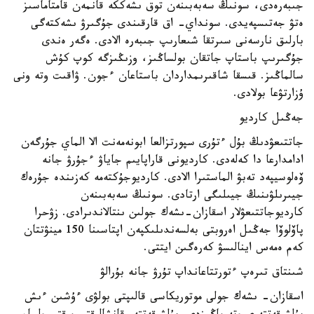
جىبەرەدى، سونىڭ سەبەبىنەن توق ىشەككە قانمەن قامتاماسىز
ەتۋ جەتىسپەيدى. سونداي- اق قارقىندى جۇگىرۋ ىشەكتەگى
بارلىق نارسەنى سىرتقا شىعارىپ جىبەرە الادى. ەگەر ەندى
جۇگىرىپ باستاپ جاتقان بولساڭىز، وزىڭىزگە كوپ كۇش
سالماڭىز. قىسقا شاقىرىمداردان باستاعان ءجون. ۋاقىت وتە ونى
ۇزارتۋعا بولادى.
جەڭىل كارديو
جاتتىعۋدىڭ بۇل ءتۇرى سپورتزالعا ابونەمەنت الا الماي جۇرگەن
ادامدارعا دا كەلەدى. كارديونى قاراپايىم جاياۋ ءجۇرۋ جانە
ۆەلوسيپەد تەبۋ الماستىرا الادى. كارديوجۇكتەمە كەزىندە جۇرەك
جيىرىلۋىنىڭ جيىلىگى ارتادى. سونىڭ سەبەبىنەن
كارديوجاتتىعۋلار اسقازان-ىشەك جولىن ىنتالاندىرادى. زۋحرا
پاۆلوۆا جەڭىل اەروبتى بەلسەندىلىكپەن اپتاسىنا 150 مينۋتتان
كەم ەمەس اينالىسۋ كەرەگىن ايتتى.
شىنتاق تىرەپ ءتورتتاعانداپ تۇرۋ جانە بۇرالۋ
اسقازان- ىشەك جولى موتوريكاسى قالىپتى بولۋى ءۇشىن ءىش