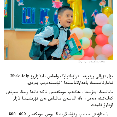
Фото: pexels.com
بۇل تۋرالى ورتوپەد-تراۆماتولوگ ولجاس باينازاروۆ Jibek Joly
تەلەارناسىنىڭ باعدارلاماسىندا ءتۇسىندىرىپ بەردى.
ماماننىڭ ايتۋىنشا، مەكتەپ سومكەسىن تاڭداعاندا ونىڭ سىرتقى
كەلبەتىنە ەمەس، ەڭ الدىمەن سالماعى مەن قۇرىلىمىنا نازار
اۋدارۋ قاجەت.
- باستاۋىش سىنىپ وقۋشىلارىنىڭ بوس سومكەسى 600-800