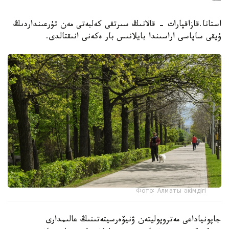
استانا.قازاقپارات - قالانىڭ سىرتقى كەلبەتى مەن تۇرعىنداردىڭ
ۇيقى ساپاسى اراسىندا بايلانىس بار ەكەنى انىقتالدى.
Фото: Алматы әкімдігі
جاپونياداعى مەتروپوليتەن ۋنيۆەرسيتەتىنىڭ عالىمدارى