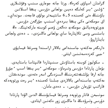
گرامنان اسپاۋى كەرەك. ورتا جانە جوعارى سىنىپ وقۋشىلارى
ءۇشىن ءبىر كەلىگە دەيىن بولعانى دۇرىس. يىققا اسىلاتىن
باۋىنىڭ ەنى كەمىندە 5-6 سانتيمەتر بولۋى قاجەت. سونداي-
اق سومكەنى ەكى يىققا بىردەي اسىنىپ جۇرگەن دۇرىس.
«ورتوپەديالىق سومكە» دەگەن ۇعىم كوبىنە ماركەتينگ. ەڭ
باستىسى وسى تالاپتارعا ساي بولعانى ماڭىزدى، - دەدى ولجاس
باينازاروۆ.
دارىگەر مەكتەپ جاسىنداعى بالالار اراسىندا ومىرتقا قيسايۋى
ءجيى كەزدەسەتىنىن ايتتى.
- سكوليوز كوبىنە باستاۋىش سىنىپتاردا قالىپتاسا باستايدى.
بۇعان پارتادا دۇرىس وتىرماۋ، سومكەنى ءبىر يىققا اسىپ ءجۇرۋ
جانە ارقا بۇلشىقەتتەرىنىڭ السىزدىگى اسەر ەتەدى. سوندىقتان
مەكتەپ جاسىنداعى بالالاردى جىلىنا كەمىندە ءبىر رەت ورتوپەدكە
قاراتىپ تۇرعان دۇرىس، - دەدى مامان.
سونىمەن قاتار ورتوپەد ومىرتقا قيسايۋىنىڭ الدىن الۋدا پارتادا
دۇرىس وتىرۋدىڭ دا ماڭىزى زور ەكەنىن ايتادى.