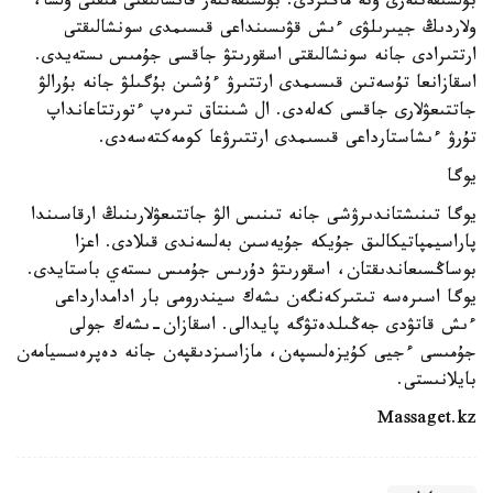
بۇلشىقەتتەرى وتە ماڭىزدى. بۇلشىقەتتەر قانشالىقتى مىقتى ولسا،
ولاردىڭ جيىرىلۋى ءىش قۋىسىنداعى قىسىمدى سونشالىقتى
ارتتىرادى جانە سونشالىقتى اسقورىتۋ جاقسى جۇمىس ىستەيدى.
اسقازانعا تۇسەتىن قىسىمدى ارتتىرۋ ءۇشىن بۇگىلۋ جانە بۇرالۋ
جاتتىعۋلارى جاقسى كەلەدى. ال شىنتاق تىرەپ ءتورتتاعانداپ
تۇرۋ ءىشاستارداعى قىسىمدى ارتتىرۋعا كومەكتەسەدى.
يوگا
يوگا تىنىشتاندىرۋشى جانە تىنىس الۋ جاتتىعۋلارىنىڭ ارقاسىندا
پاراسيمپاتيكالىق جۇيكە جۇيەسىن بەلسەندى قىلادى. اعزا
بوساڭسىعاندىقتان، اسقورىتۋ دۇرىس جۇمىس ىستەي باستايدى.
يوگا اسىرەسە تىتىركەنگەن ىشەك سيندرومى بار ادامدارداعى
ءىش قاتۋدى جەڭىلدەتۋگە پايدالى. اسقازان-ىشەك جولى
جۇمىسى ءجيى كۇيزەلىسپەن، مازاسىزدىقپەن جانە دەپرەسسيامەن
بايلانىستى.
Massaget.kz