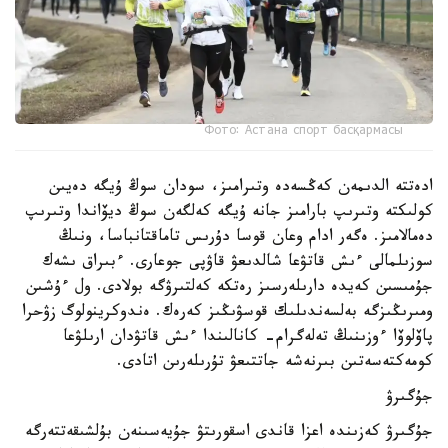
Фото: Астана спорт басқармасы
ادەتتە الدىمەن كەڭسەدە وتىرامىز، سودان سوڭ ۇيگە دەيىن
كولىكتە وتىرىپ بارامىز جانە ۇيگە كەلگەن سوڭ ديۆاندا وتىرىپ
دەمالامىز. ەگەر ادام وعان قوسا دۇرىس تاماقتانباسا، ونىڭ
سوزىلمالى ءىش قاتۋعا شالدىعۋ قاۋپى جوعارى. ءبىراق ىشەك
جۇمىسىن كەيدە دارىلەرسىز رەتكە كەلتىرۋگە بولادى. ول ءۇشىن
ومىرىڭىزگە بەلسەندىلىك قوسۋىڭىز كەرەك. ەندوكرينولوگ زۋحرا
پاۆلوۆا ءوزىنىڭ تەلەگرام- كانالىندا ءىش قاتۋدان ارىلۋعا
كومەكتەسەتىن بىرنەشە جاتتىعۋ تۇرىلەرىن اتادى.
جۇگىرۋ
جۇگىرۋ كەزىندە اعزا قاندى اسقورىتۋ جۇيەسىنەن بۇلشىقەتتەرگە