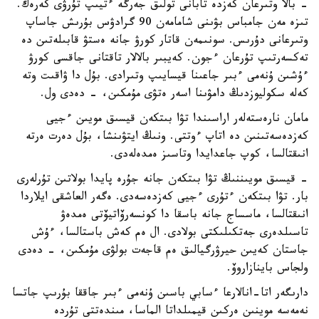
- بالا وتىرعان كەزدە تابانى تولىق جەرگە ءتيىپ تۇرۋى كەرەك.
تىزە مەن جامباس بۋىنى شامامەن 90 گرادۋس بۇرىش جاساپ
وتىرعانى دۇرىس. سونىمەن قاتار كورۋ جانە ەستۋ قابىلەتىن دە
تەكسەرتىپ تۇرعان ءجون. كەيبىر بالالار تاقتانى جاقسى كورۋ
ءۇشىن ۇنەمى ءبىر جاعىنا قيسايىپ وتىرادى. بۇل دا ۋاقىت وتە
كەلە سكوليوزدىڭ دامۋىنا اسەر ەتۋى مۇمكىن، - دەدى ول.
مامان نارەستەلەر اراسىندا تۋا بىتكەن قيسىق مويىن ءجيى
كەزدەسەتىنىن دە اتاپ ءوتتى. ونىڭ ايتۋىنشا، بۇل دەرت ەرتە
انىقتالسا، كوپ جاعدايدا وتاسىز ەمدەلەدى.
- قيسىق مويىننىڭ تۋا بىتكەن جانە جۇرە پايدا بولاتىن تۇرلەرى
بار. تۋا بىتكەن ءتۇرى ءجيى كەزدەسەدى. ەگەر العاشقى ايلاردا
انىقتالسا، ماسساج جانە باسقا دا كونسەرۆاتيۆتى ەمدەۋ
تاسىلدەرى جەتكىلىكتى بولادى. ال ەم كەش باستالسا، ءۇش
جاستان كەيىن حيرۋرگيالىق ەم قاجەت بولۋى مۇمكىن، - دەدى
ولجاس باينازاروۆ.
دارىگەر اتا-انالارعا ءسابي باسىن ۇنەمى ءبىر جاققا بۇرىپ جاتسا
نەمەسە موينىن ەركىن قيمىلداتا الماسا، مىندەتتى تۇردە