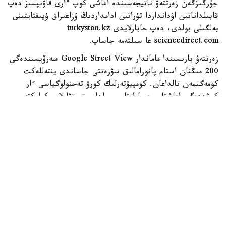
جۇرگىزگەن زەرتتەۋ ناتيجەسىندە اعاشى كوپ ءارى قاۋىپسىز دەپ
قابىلداناتىن اۋدانداردا تۇراتىن ادامداردىڭ ۇزاعىراق ۇيىقتايتىنى
بەلگىلى بولدى، دەپ حابارلايدى turkystan.kz
sciencedirect.com عا سىلتەمە جاساپ.
زەرتتەۋ بارىسىندا ماماندار Google Street View سەرۆيسىندەگى
200 مىڭنان استام پانورامالىق سۋرەتتى جاساندى ينتەللەكت
كومەگىمەن تالداعان. كومپيۋتەرلىك كورۋ تەحنولوگياسى ءار
كوشەدەگى اعاشتار، عيماراتتار، جولدار، تروتۋارلار، كولىكتەر،
جاياۋ جۇرگىنشىلەر جانە باسقا دا قالالىق ينفراقۇرىلىم
ەلەمەنتتەرىن اۆتوماتتى تۇردە انىقتاعان.
كەيىن بۇل مالىمەتتەر توكيودا كوپقاباتتى ۇيلەردىڭ تومەنگى
قاباتتارىندا تۇراتىن 1089 جۇمىس ىستەيتىن تۇرعىننىڭ ۇيقى
تۋرالى دەرەكتەرىمەن سالىستىرىلدى. زەرتتەۋشىلەر ءدال وسى
تۇرعىندار كوشەنىڭ سىرتقى ورتاسىمەن كوبىرەك بايلانىستا
بولادى دەپ ەسەپتەگەن.
زەرتتەۋ ناتيجەسى بويىنشا، كوشەلەردە جاسىل جەلەك پەن
اعاشتار نەعۇرلىم كوپ بولسا، تۇرعىنداردىڭ ۇيقىسى سوعۇرلىم