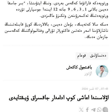
ورتوپەدكە قاراتۋعا كەڭەس بەردى. ونىڭ ايتۋىنشا، ءبىر جاسقا
دەيىن بالانى 1, 3, 6, 9 جانە 12 ايىندا جوسپارلى تۇردە
ورتوپەدتىڭ تەكسەرۋىنەن وتكىزۋ ماڭىزدى.
ەسكە سالا كەتەيىك، بۇعان دەيىن، بالالاردىڭ كورۋ قابىلەتىنىڭ
ناشارلاۋىنا اسەر ەتەتىن فاكتورلار تۋرالى وفتالمولوگتىڭ كەڭەسىن
جازعان ەدىك.
دەنساۋلىق
قوعام
باقىتجول كاكەش
اۆتور
07:45, 07 تامىز 2026
اۋلاسىندا اعاشى كوپ ادامدار جاقسىراق ۇيىقتايدى