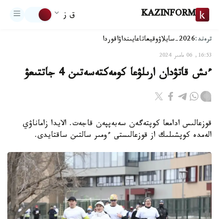
KAZINFORM
ق ز
ترەند:
2026-سايلاۋ
وقيعا
تاعايىنداۋ
اقوردا
16:53, 06 مامىر 2024
ءىش قاتۋدان ارىلۋعا كومەكتەسەتىن 4 جاتتىعۋ
قوزعالىس ادامعا كوپتەگەن سەبەپپەن قاجەت. الايدا زاماناۋي
الەمدە كوپشىلىك از قوزعالىستى ءومىر سالتىن ساقتايدى.