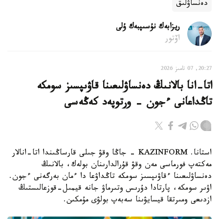
دەنساۋلىق
ريزابەك نۇسىپبەك ۇلى
اۆتور
20:27, 07 تامىز 2026
اتا-انا بالانىڭ دەنساۋلىعىنا قاۋىپسىز سومكە
تاڭداعانى ءجون - ورتوپەد كەڭەسى
استانا. KAZINFORM - جاڭا وقۋ جىلى قارساڭىندا اتا-انالار
مەكتەپ فورماسى مەن وقۋ قۇرالدارىنان بولەك، بالانىڭ
دەنساۋلىعىنا ءقاۋىپسىز سومكە تاڭداۋعا دا ءمان بەرگەنى ءجون.
اۋىر سومكە، پارتادا دۇرىس وتىرماۋ جانە قيمىل-قوزعالىستىڭ
ازدىعى ومىرتقا قيسايۋىنا سەبەپ بولۋى مۇمكىن.