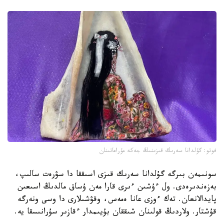
فوتو: گۇلدانا سەرىك قىزىنىڭ جەكە مۇراعاتىنان
سونىمەن بىرگە گۇلدانا سەرىك قىزى اسىققا دا سۋرەت سالىپ،
بەزەندىرەدى. ول ءۇشىن ءىرى قارا مەن ۇساق مالدىڭ اسىعىن
پايدالانعان. تەك ءوزى عانا ەمەس، وقۋشىلارى دا وسى ونەرگە
قۇشتار. ولاردىڭ قولىنان شىققان بۇيىمدار ءقازىر سۇرانىسقا يە.