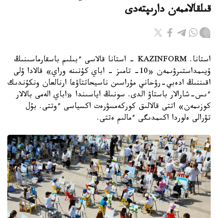
قىلقالاممەن دارىپتەدى
استانا. KAZINFORM - استانا قالاسى ءبىلىم باسقارماسىنىڭ
ۇيىمداستىرۋىمەن «10- تامىز - اباي كۇنىنە وراي» قالادا ۇلى
اقىننىڭ ادەبي-رۋحاني مۇراسىن ناسيحاتتاۋعا ارنالعان ونكۇندىك
ءىس-شارالار باستاۋ الدى. سونىڭ اياسىندا «اباي الەمى بالالار
كوزىمەن» اتتى قالالىق كوركەمسۋرەت اكسياسى ءوتتى. بۇل
تۋرالى ەلوردا اكىمدىگى ءمالىم ەتتى.