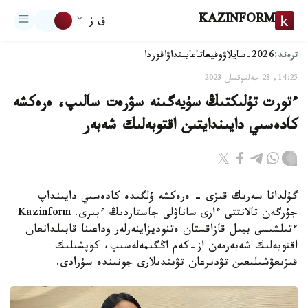
KAZINFORM
ق ز
ترەند:
2026-سايلاۋ
وقيعا
تاعايىنداۋ
اقوردا
14:25, 28 جەلتوقسان 2023
ءتورت تۇلىكتىڭ سۇيەگىنە سۋرەت سالىپ، ەرەكشە
كادەسىي دايىندايتىن اقتوبەلىك شەبەر
گۇلدانا سەرىك قىزى - ەرەكشە ۇلگىدە كادەسىي دايىنداپ
جۇرگەن تالانتتى ءارى ساناۋلى جاستاردىڭ ءبىرى. Kazinform
ءتىلشىسى بيىل قازاقستان ەتنوديزاينەرلەر وداعىنا قابىلدانعان
اقتوبەلىك شەبەرمەن از-كەم اڭگىمەلەسىپ، كوپشىلىك
قىزىعۋشىلىعىن تۋدىرعان تۋىندىلارى جونىندە سۇرادى.