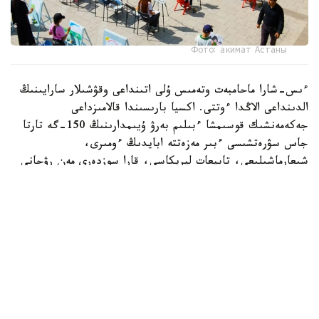
Фото: акимат Астаны
ءىس-شارا ماحامبەت وتەمىس ۇلى اتىنداعى وقۋشىلار سارايىنىڭ
الدىنداعى الاڭدا ءوتتى. اكسيا بارىسىندا قالامىزداعى
جەكەمەنشىك قوسىمشا ءبىلىم بەرۋ ۇيىمدارىنىڭ 150-گە تارتا
جاس سۋرەتشىسى ءبىر مەزەتتە ابايدىڭ ءومىرى،
شىعارماشىلىعى، تابيعات ليريكاسى، قارا سوزدەرى مەن رۋحاني
مۇراسىنان شابىت الىپ، قيالدارىن شىڭدادى. بالالار ءوز
تۋىندىلارى ارقىلى اباي الەمىن شىعارماشىلىق تۇرعىدان
بەينەلەپ، ونىڭ ۇلت رۋحانياتىنداعى ورنى مەن تاعىلىمىن سۋرەت
ونەرى ارقىلى جەتكىزە ءبىلدى.