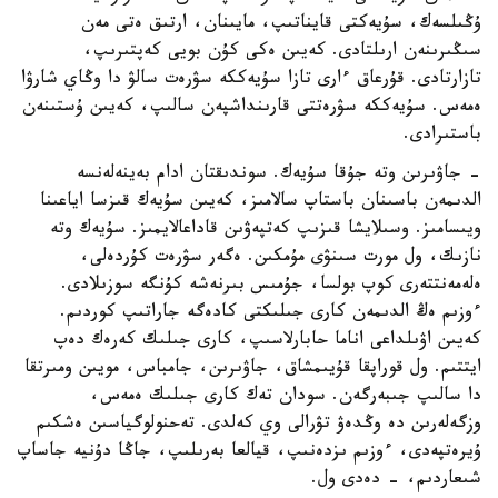
ۇڭىلسەك، سۇيەكتى قايناتىپ، مايىنان، ارتىق ەتى مەن
سىڭىرىنەن ارىلتادى. كەيىن ەكى كۇن بويى كەپتىرىپ،
تازارتادى. قۇرعاق ءارى تازا سۇيەككە سۋرەت سالۋ دا وڭاي شارۋا
ەمەس. سۇيەككە سۋرەتتى قارىنداشپەن سالىپ، كەيىن ۇستىنەن
باستىرادى.
- جاۋىرىن وتە جۇقا سۇيەك. سوندىقتان ادام بەينەلەنسە
الدىمەن باسىنان باستاپ سالامىز، كەيىن سۇيەك قىزسا اياعىنا
ويىسامىز. وسىلايشا قىزىپ كەتپەۋىن قاداعالايمىز. سۇيەك وتە
نازىك، ول مورت سىنۋى مۇمكىن. ەگەر سۋرەت كۇردەلى،
ەلەمەنتتەرى كوپ بولسا، جۇمىس بىرنەشە كۇنگە سوزىلادى.
ءوزىم ەڭ الدىمەن كارى جىلىكتى كادەگە جاراتىپ كوردىم.
كەيىن اۋىلداعى اناما حابارلاسىپ، كارى جىلىك كەرەك دەپ
ايتتىم. ول قوراپقا قۇيىمشاق، جاۋىرىن، جامباس، مويىن ومىرتقا
دا سالىپ جىبەرگەن. سودان تەك كارى جىلىك ەمەس،
وزگەلەرىن دە وڭدەۋ تۋرالى وي كەلدى. تەحنولوگياسىن ەشكىم
ۇيرەتپەدى، ءوزىم ىزدەنىپ، قيالعا بەرىلىپ، جاڭا دۇنيە جاساپ
شىعاردىم، - دەدى ول.