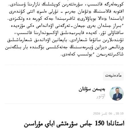
كورمەلەرگە قاتىسىپ، سۋرەتتەرىن كوپشىلىك نازارىنا ۇسىنادى.
اقتوبە قالاسىنىڭ «تۋعان جەرىم - نۇرلى ەلىم» اتتى كۇندەرى
اياسىندا «دالا بوياۋلارى» تاقىرىبىندا جەكە كورمە دە وتكىزدى.
ءبىراز جىلدان بەرى جيعان-تەرگەنى اۋدانداعى ەكى مۋزەيدە
ساقتاۋلى تۇر. كەيدە قايىرىمدىلىق اۋكسيوندارىنا قاتىسىپ،
تۋىندىلارىن ساتۋعا شىعارادى. بايعانين اۋداندىق شىعارماشىلىق
ورتالىعى ديزاين ۇيىرمەسىنىڭ جەتەكشىسى بۇگىندە بار بىلگەنىن
شاكىرتتەرىمەن ءبولىسىپ كەلەدى.
مادەنيەت
بەيسەن سۇلتان
اۆتور
18:10, 06 تامىز 2026
استانادا 150 جاس سۋرەتشى اباي مۇراسىن