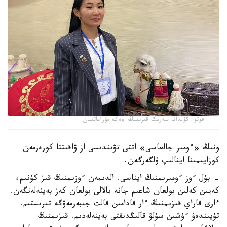
فوتو: گۇلدانا سەرىك قىزىنىڭ جەكە مۇراعاتىنان
ونىڭ «ءومىر جالعاسى» اتتى تۋىندىسى از ۋاقىتتا كورەرمەن
كوزايىمىنا اينالىپ ۇلگەرگەن.
- بۇل ءوز ءومىرىمنىڭ ايناسى. الدىمەن ءوزىمنىڭ قىز كۇنىم،
كەيىن كەلىن بولعان شاعىم جانە بالالى بولعان كەز بەينەلەنگەن.
ءارى قاراي قىزىمنىڭ ءار قادامىن قالت جىبەرمەۋگە تىرىستىم.
تۇيىندەۋ ءۇشىن سۇلۋ قالىڭدىقتى بەينەلەدىم. قىزىمنىڭ