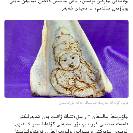
بولاشاعى جارقىن بولسىن، باعى جانسىن دەگەن نيەتپەن مايلى
بوياۋمەن سالدىم، - دەيدى شەبەر.
فوتو: گۇلدانا سەرىك قىزىنىڭ جەكە مۇراعاتىنان
جاۋىرىنعا سالىنعان ءار سۋرەتتىڭ ۋاقىت پەن شەبەرلىكتى
قاجەت ەتەتىنى كورىنىپ تۇر. سەبەبى گۇلدانا سەرىك قىزى
الدىمەن سۇيەكتى دايىنداپ، وڭدەپ العان. تەحنولوگياسىنا