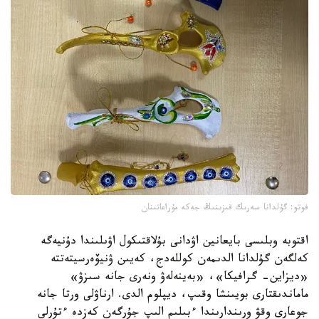
فوتو: گۇلدانا سەرىك قىزىنىڭ جەكە مۇراعاتىنان
اقتوبە وبلىسى بايعانين اۋدانى بۇلاقتىكول اۋىلىندا دۇنيەگە
كەلگەن گۇلدانا الدىمەن كوللەدج، كەيىن ۋنيۆەرسيتەتتە
«ديزاين- گرافيكا»، «بەينەلەۋ ونەرى جانە سىزۋ»
ماماندىقتارى بويىنشا وقىپ، ديپلوم الدى. ارناۋلى ورتا جانە
جوعارى وقۋ ورىندارىندا ءبىلىم الىپ جۇرگەن كەزدە ءتۇرلى