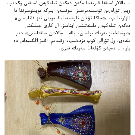
- بالالار اسىققا قىزىقسا ەكەن دەگەن تىلەكپەن اسىقتى وڭدەپ،
ويىن تۇرلەرىن تۇسىندىرەمىز. سونىمەن بىرگە مويىنومىرتقا دا
تازارتىلىپ، «جاڭا تۋعان نارەستەنىڭ موينى تەز قاتايسىن»
دەگەن تىلەكپەن ىلىنەتىنىن ايتامىز. ال كارى جىلىكتى
«بوساعامىز بەرىك بولسىن، بالە- جالادان ساقتاسىن» دەپ
ىلەدى. ول تۋرالى كوپ ىزدەنىپ، وقىدىم. اڭىز اڭگىمەلەر دە
بار، - دەيدى گۇلدانا سەرىك قىزى.