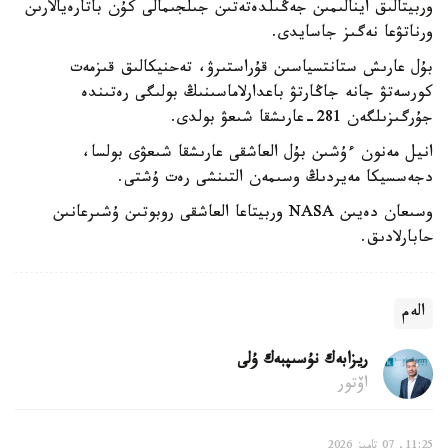
وربيتالىق اينالىمىن جەڭىلدەتەتىن جىلجىمالى كۇن باتارەيالارىن
ورناتۋعا نەگىز جاسايدى.
بۇل عارىش ستانتسياسىن قۇراستىرۋ، تەحنيكالىق قىزمەت
كورسەتۋ جانە جاڭارتۋ باعدارلاماسىنىڭ بولىگى رەتىندە
جۇرگىزىلگەن 281-عارىشقا شىعۋ بولدى.
انيل مەنون ءۇشىن بۇل العاشقى عارىشقا شىعۋى بولسا،
دجەسسيكا مەيردىڭ وسىمەن التىنشى رەت ۇشتى.
وسىعان دەيىن NASA وربيتاعا العاشقى روبوتىن ۇشىرعانىن
حابارلادىق.
الەم
ريزابەك نۇسىپبەك ۇلى
اۆتور
11:25, 07 تامىز 2026