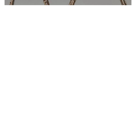
سۋرەت: دۇيسەنالى ءالىماقىننىڭ مۇراعاتىنان الىندى
ۇزەڭگىنىڭ نەگىزگى بولىگى تەمىردەن سوعىلعان. ونىڭ بەتى
التىن جانە كۇمىس اشەكەيلەرمەن بەزەندىرىلىپ، تابان تىرەيتىن
بولىگىنىڭ جيەگى نازىك ورنەكتەرمەن كومكەرىلگەن. ولشەمى -
15,9 × 19 سانتيمەتر. بۇل بۇيىم سول داۋىردەگى دالا
ۇستالارىنىڭ تەمىر وڭدەۋ، زەرگەرلىك جانە كوركەم اشەكەيلەۋ
ونەرىنىڭ جوعارى دەڭگەيدە بولعانىن كورسەتەدى.
كوشپەلى وركەنيەتتە ۇزەڭگى تەك اتقا مىنۋگە ارنالعان قۇرال عانا
ەمەس، يەسىنىڭ الەۋمەتتىك مارتەبەسىن بىلدىرەتىن ماڭىزدى