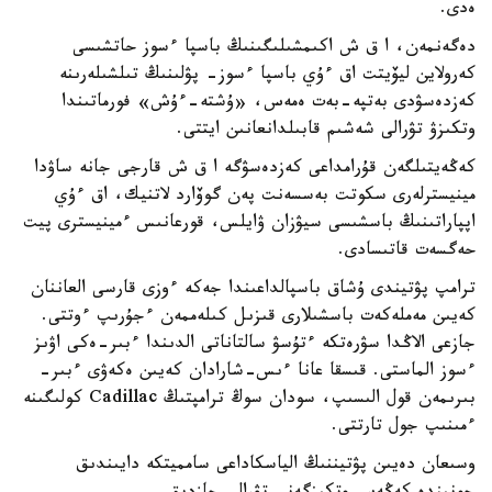
ەدى.
دەگەنمەن، ا ق ش اكىمشىلىگىنىڭ باسپا ءسوز حاتشىسى
كەرولاين ليۆيتت اق ءۇي باسپا ءسوز- پۋلىنىڭ تىلشىلەرىنە
كەزدەسۋدى بەتپە-بەت ەمەس، «ۇشتە-ءۇش» فورماتىندا
وتكىزۋ تۋرالى شەشىم قابىلدانعانىن ايتتى.
كەڭەيتىلگەن قۇرامداعى كەزدەسۋگە ا ق ش قارجى جانە ساۋدا
مينيسترلەرى سكوتت بەسسەنت پەن گوۆارد لاتنيك، اق ءۇي
اپپاراتىنىڭ باسشىسى سيۋزان ۋايلس، قورعانىس ءمينيسترى پيت
حەگسەت قاتىسادى.
ترامپ پۋتيندى ۇشاق باسپالداعىندا جەكە ءوزى قارسى العاننان
كەيىن مەملەكەت باسشىلارى قىزىل كىلەممەن ءجۇرىپ ءوتتى.
جازعى الاڭدا سۋرەتكە ءتۇسۋ سالتاناتى الدىندا ءبىر-ەكى اۋىز
ءسوز الماستى. قىسقا عانا ءىس-شارادان كەيىن ەكەۋى ءبىر-
بىرىمەن قول الىسىپ، سودان سوڭ ترامپتىڭ Cadillac كولىگىنە
ءمىنىپ جول تارتتى.
وسىعان دەيىن پۋتيننىڭ الياسكاداعى سامميتكە دايىندىق