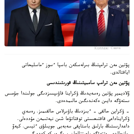
Коллаж: Canva
پۋتين مەن ترامپتىڭ بىرلەسكەن باسپا ءسوز ءماسليحاتى
اياقتالدى.
پۋتين مەن ترامپ سامميتىنىڭ قورىتىندىسى
ۆلاديمير پۋتين رەسەيدىڭ ۋكراينا قاۋىپسىزدىگى جولىندا جۇمىس
ىستەۋگە دايىن ەكەندىگىن مالىمدەدى.
- ۋكراين حالقى - ءبىزدىڭ باۋىرلاس حالقىمىز. رەسەي
ۋكرايناداعى قاقتىعىستى توقتاتۋعا شىن نيەتىمەن مۇددەلى.
داعدارىستىڭ بارلىق باستاپقى سەبەبى جويىلۋى ءتيىس. كيەۆ