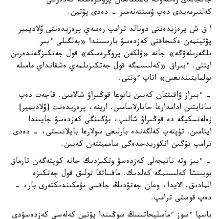
جانجالدى رەتتەۋگە باعىتتالعان پروگرەسكە كەدەرگى
كەلتىرمەيدى دەپ ۇمىتتەنەمىز - دەدى پۋتين.
ا ق ش پرەزيدەنتى دونالد ترامپ رەسەي پرەزيدەنتى ۆلاديمير
پۋتينمەن ەكىجاقتى كەزدەسۋ بارىسىندا «بەلگىلى ءبىر
ىلگەرىلەۋگە» جانە «ۇلكەن پروگرەسكە» قول جەتكىزگەندەرىن
ايتتى. ءبىراق «كەلىسىمگە قول جەتكىزىلمەي ەشقانداي مامىلە
بولمايتىندىعىن» اتاپ ءوتتى.
- ءبىراز ۋاقىتتان كەيىن ناتوعا قوڭىراۋ شالامىن. قاجەت دەپ
سانايتىن ادامدارعا حابارلاسامىن. ارينە، پرەزيدەنت [ۆلاديمير]
زەلەنسكيگە دە قوڭىراۋ شالىپ، بۇگىنگى كەزدەسۋ جايىندا
ايتامىن. تۇپتەپ كەلگەندە بارلىعى سولارعا بايلانىستى، - دەدى
ترامپ بۇگىن انكوريدجدەگى سامميتتەن كەيىن.
- ءبىز وتە ناتيجەلى كەزدەسۋ وتكىزدىك جانە كوپتەگەن تارماق
بويىنشا كەلىسىمگە كەلدىك. ماقساتقا تولىق قول جەتكىزە
المادىق. الايدا، وعان جەتۋدىڭ جاقسى مۇمكىندىكتەرى بار، -
دەپ قوستى ترامپ.
باسپا ءسوز ءماسليحاتىنىڭ سوڭىندا پۋتين كەلەسى كەزدەسۋدى