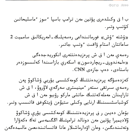
Фото: Ateo
ب ا ق وكىلدەرى پۋتين مەن ترامپ باسپا ءسوز ءماسليحاتىن
كۇتىپ وتىر.
«ۇشتە ءۇش» فورماتىنداعى رەسەيلىك-امەريكالىق سامميت 2
ساعاتتان استام ۋاقىت ءوتىپ جاتىر.
رەسەي مەن ا ق ش پرەزيدەنتتەرى انكوريدجدەگى
«ەلمەندورف-ريچاردسون» اسكەري بازاسىندا كەلىسسوزدەر
باستادى، دەپ جازدى CNN.
كەزدەسۋگە پرەزيدەنتتىڭ كومەكشىسى يۋريي ۋشاكوۆ پەن
رەسەي سىرتقى ىستەر ءمينيسترى سەرگەي لاۆروۆ، ا ق ش
تاراپىنان مەملەكەتتىك حاتشى ماركو رۋبيو مەن ا ق ش
كوشباسشىسىنىڭ ارنايى وكىلى ستيۆەن ۋيتكوفف قاتىسىپ وتىر.
بۇعان دەيىن ر ف پرەزيدەنتىنىڭ كومەكشىسى يۋري ۋشاكوۆ
ۆلاديميرا پۋتين مەن دونالد ترامپتىڭ اڭگىمەسى تەك ەكەۋارا
وتەتىندىگىن، وعان اۋدارماشىلار عانا قاتىساتىندىعىن مالىمدەگەن