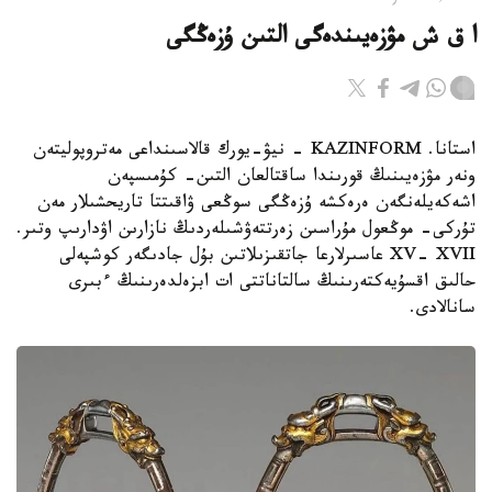
ا ق ش مۋزەيىندەگى التىن ۇزەڭگى
استانا. KAZINFORM - نيۋ-يورك قالاسىنداعى مەتروپوليتەن
ونەر مۋزەيىنىڭ قورىندا ساقتالعان التىن- كۇمىسپەن
اشەكەيلەنگەن ەرەكشە ۇزەڭگى سوڭعى ۋاقىتتا تاريحشىلار مەن
تۇركى- موڭعول مۇراسىن زەرتتەۋشىلەردىڭ نازارىن اۋدارىپ وتىر.
XV- XVII عاسىرلارعا جاتقىزىلاتىن بۇل جادىگەر كوشپەلى
حالىق اقسۇيەكتەرىنىڭ سالتاناتتى ات ابزەلدەرىنىڭ ءبىرى
سانالادى.