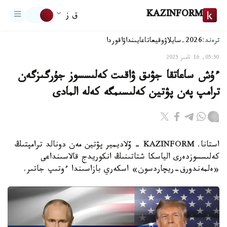
KAZINFORM
ق ز
ترەند:
2026-سايلاۋ
وقيعا
تاعايىنداۋ
اقوردا
05:50, 16 تامىز 2025
ءۇش ساعاتقا جۋىق ۋاقىت كەلىسسوز جۇرگىزگەن
ترامپ پەن پۋتين كەلىسىمگە كەلە المادى
استانا. KAZINFORM - ۆلاديمير پۋتين مەن دونالد ترامپتىڭ
كەلىسسوزدەرى الياسكا شتاتىنىڭ انكوريدج قالاسىنداعى
«ەلمەندورف-ريچاردسون» اسكەري بازاسىندا ءوتىپ جاتىر.