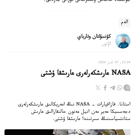
جونىندە كەڭەس وتكىزگەنى تۋرالى جازدىق.
الەم
كۇنسۇلتان وتارباي
اۆتور
13:24, 07 تامىز 2026
NASA عارىشكەرلەرى عارىشقا ۇشتى
استانا. قازاقپارات - NASA نىڭ امەريكالىق عارىشكەرلەرى
دجەسسيكا مەير مەن انيل مەنون حالىقارالىق عارىش
ستانتسياسىنىڭ سىرتىندا عارىشقا ۇشتى.