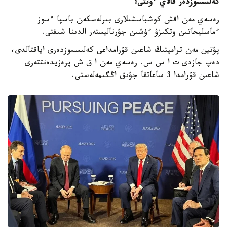
كەلىسسوزدەر قالاي ءوتتى؟
رەسەي مەن اقش كوشباسشىلارى بىرلەسكەن باسپا ءسوز
ءماسليحاتىن وتكىزۋ ءۇشىن جۋرناليستەر الدىنا شىقتى.
پۋتين مەن ترامپتىڭ شاعىن قۇرامداعى كەلىسسوزدەرى اياقتالدى،
دەپ جازدى ت ا س س. رەسەي مەن ا ق ش پرەزيدەنتتەرى
شاعىن قۇرامدا 3 ساعاتقا جۋىق اڭگىمەلەستى.