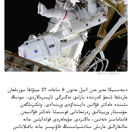
Фото: Space
دجەسسيكا مەير مەن انيل مەنون 6 ساعات 27 مينۋتقا سوزىلعان
عارىشقا شىعۋ كەزىندە بارلىق نەگىزگى تاپسىرمالاردى، سونىڭ
ىشىندە ەلەكتر قۋاتىن دايىنداۋدى ورىندادى. وتكىزىلگەن
جۇمىستار وربيتالىق زەرتحانانى قوسىمشا ەلەكتر قۋاتىمەن
قامتاماسىز ەتەتىن، ماڭىزدى جۇيەلەردى قولدايتىن جانە
حالىقارالىق عارىش ستانتسياسىنىڭ قاۋىپسىز جانە باقىلاناتىن