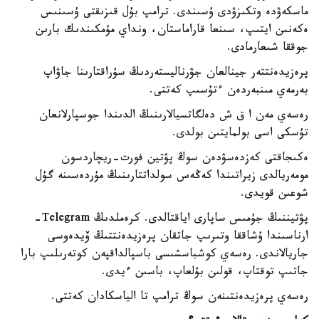
ماسكەۋدە وتكىزۋدى ۇسىندى. ترامپ بۇل قىزىقتى ۇسىنىس
ەكەنىن ايتىپ، سىنعا قاراماستان، ونداي مۇمكىندىك بارىن
جوققا شىعارمادى.
پرەزيدەنتتەر جينالعان جۋرناليستەردىڭ سۇراقتارىنا جاۋاپ
بەرمەي مىنبەردەن ءتۇسىپ كەتتى.
رەسەي مەن ا ق ش دەلگاتسيالارىنىڭ الدىندا جوسپارلانعان
تۇسكى اسى بولمايتىن بولدى.
ەكىجاقتى كەزدەسۋدەن سوڭ پۋتين فورت-ريچاردسون
مومەريالدى زيراتىندا كەڭەس سولداتتارىنىڭ مۇردەسىنە گۇل
شوعىن قويدى.
پۋتيننىڭ جۇمىس ساپارى اياقتالدى. كرەملدىڭ Telegram-
ارناسىندا ۇشاققا وتىرىپ جاتقان پرەزيدەنتتىڭ ۆيدەوسى
جاريالاندى. رەسەي كوشباسشىسى باسپالداقپەن كوتەرىلىپ بارا
جاتىپ توقتاپ، قولىن بۇلعاپ، باسىن ءيدى.
رەسەي پرەزيدەنتىنەن سوڭ ترامپ تا الياسكادان كەتتى.