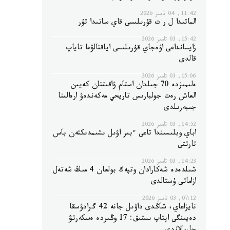
11:42, 04 تامىز 2026
الماتىدا ل ر ت قۇرىلىسى قاي ساتىدا تۇر
15:42, 03 تامىز 2026
زايسانداعى اۋەجاي قۇرىلىسى اياقتالۋعا تاياپ
قالدى
15:06, 03 تامىز 2026
ەلىمىزدە 70 جىلدان استام ۋاقىتتان كەيىن
العاش رەت جولبارىس تاريحي مەكەندەۋ ارەالىنا
جىبەرىلدى
14:52, 03 تامىز 2026
اباي وبلىسىندا تاعى ءبىر اۋىل ىشىمدىكتەن باس
تارتتى
14:23, 03 تامىز 2026
شىلدەدە شەكارادان وتپەك بولعان 4 مىڭ شەتەل
ازاماتى ۇستالدى
07:12, 03 تامىز 2026
نايزاعاي، شاڭدى داۋىل جانە 42 گرادۋسقا
دەيىنگى اپتاپ ىستىق: 17 وڭىردە ەسكەرتۋ