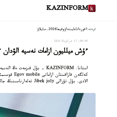
KAZINFORM
ترەند:
اقوردا
تاعايىنداۋ
وقيعا
2026-سايلاۋ
09:40, 17 قىركۇيەك 2025
ءۇش ميلليون ازامات نەسيە الۋدان 
استانا. KAZINFORM - بۇل قىزمە
كەلگەن قازاق
الادى. بۇل تۋرالى Jibek joly تەلەارناسىنىڭ جاڭالىقتار قىزمەتىندە ايتتى.