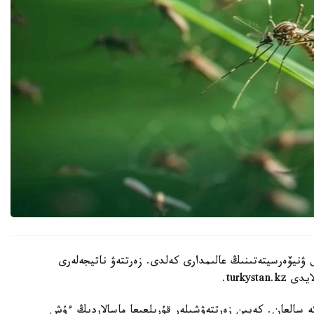
 ۋنيۆەرسيتەتىنىڭ عالىمدارى كەلدى. زەرتتەۋ ناتيجەلەرى
كە سالعان. كەيىن زەرتتەۋشىلەر قۇرىلعىعا ماسالاردىڭ ءۇش