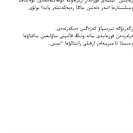
عايتىن ءتيىمدى قۇرالدار ازىرلەۋگە كومەكتەسەدى. بولاشاقتا
سىلىستارعا اسەر ەتەتىن جاڭا رەپەللەنتتەر پايدا بولۋى
 وزگەرتۋگە تىرىسپاۋ كەرەگىن ەسكەرتەدى.
لەردەن قورعايدى جانە ونىڭ قالىپتى ساۋلىعىن ساقتاۋعا
سىمشا تاجىريبەلەر ارقىلى راستالۋعا ءتيىس.