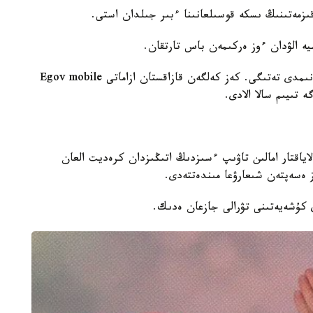
يە الۋدان ءوز ەركىمەن باس تارتقان.
بۇل قىزمەت ەڭ الدىمەن الاياقتاردان ساقتانۋدىڭ سەنىمدى تەتىگى. كەز كەلگەن قازاقستان ازاماتى Egov mobile
تىيىم سالا الادى.
اياقتار امالىن تاۋىپ ءسىزدىڭ اتىڭىزدان كرەديت العان
 ەسەپتەن شىعارۋعا مىندەتتەدى.
 كۇشەيەتىنى تۋرالى جازعان ەدىك.