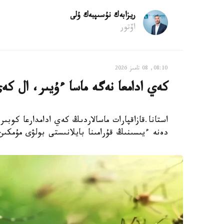
ريزابەك نۇسىپبەك ۇلى
اۆتور
08:10, 08 تامىز 2026
كەي ادامعا نەگە ماسا ءۇيىر، ال كە
استانا.قازاقپارات ماسالاردىڭ كەي ادامدارعا كوبى
دەنە ءيىسىنىڭ قۇرامىنا بايلانىستى بولۋى مۇمكىن