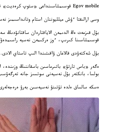
Egov mobile قوسىمشاسىنداعى «ستوپ كرەديت» قىزمەتىنىڭ ىسكە قوسىلعانىنا ءبىر جىلدان استى.
وسى ارالىقتا ءۇش ميلليوننان استام وتانداسىمىز نەس
قوسىمشاسىنا كىرىپ، ءوز ەركىمەن نەسيە راسىمدەۋگە 
بۇل شەكتەۋدى قالاعان ۋاقىتىندا الىپ تاستاي الادى.
ەگەر «باس تارتۋ» باتىرماسىن باسقاننىڭ وزىندە، ال
بولسا، بانكتەر بۇل نەسيەنى سوتسىز جانە تەرگەۋسىز
ەسكە سالساق ەلدە تۇتىنۋ نەسيەسىن بەرۋ ەرەجەلەرى