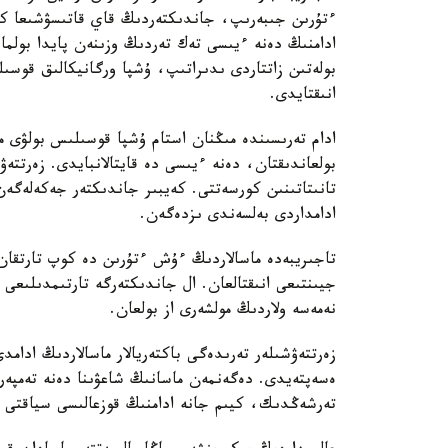
ءتۇرىن جىبەرىپ، جاندىكتەردىڭ قاي قاتىسۋشىعا كوبى
ادامنىڭ دەنە ءيىسى تەك تەردىڭ وزىنەن پايدا بولما
بولەتىن زاتتاردى ىدىراتىپ، ۇشپا ورگانيكالىق قوسىل
انىقتايدى.
ادام تەرىسىندە مىڭنان استام ۇشپا قوسىلىس بولۋى مۇ
بولعاندىقتان، دەنە ءيىسى دە قايتالانبايدى. زەرتتەۋ
تانىتاتىنىن كورسەتتى. كەيبىر جاندىكتەر جەكەلەگەن
ادامداردى بەلسەندى ىزدەگەن.
تاجىريبەدە ماسالاردىڭ ءۇش ءتۇرىن دە كوپ تارتقان 
جيىنتىعى انىقتالعان. ال جاندىكتەرگە تارتىمدىلىعى 
نەمەسە ولاردىڭ مولشەرى از بولعان.
زەرتتەۋشىلەر تەرىدەگى باكتەريالار ماسالاردىڭ ادامد
ەسەپتەيدى. دەگەنمەن ماسانىڭ شاعۋىنا دەنە تەمپەر
تەرشەڭدىك، كيىم جانە ادامنىڭ قوزعالىسى سياقتى با