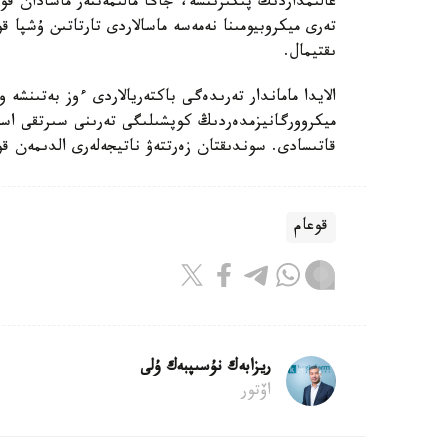
عالىمداردىڭ پىكىرىنشە، جاڭا مالىمەتتەر ماسادان قور
تەرى ميكروبيومىنا نەمەسە ماسالاردى تارتاتىن ۇشپا قو
ىقتيمال.
الايدا ماماندار تەرىدەگى باكتەريالاردى ءوز بەتىنشە
ميكروورگانيزمدەردىڭ كوپشىلىگى تەرىنى سىرتقى اسەر
قاتىسادى. سوندىقتان زەرتتەۋ ناتيجەلەرى الدىمەن قو
قوعام
ريزابەك نۇسىپبەك ۇلى
اۆتور