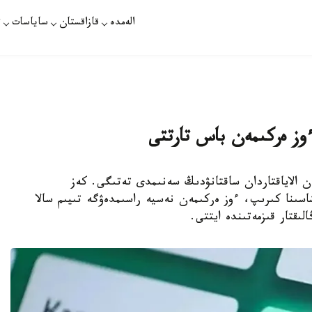
الەمدە
قازاقستان
ساياسات
ت
ءوز ەركىمەن باس تارتتى
ت ەڭ الدىمەن الاياقتاردان ساقتانۋدىڭ سەنىمدى تەتىگى. كەز
ستان ازاماتى Egov mobile قوسىمشاسىنا كىرىپ، ءوز ەركىمەن نەسيە راسىمدەۋگە تىيىم سالا