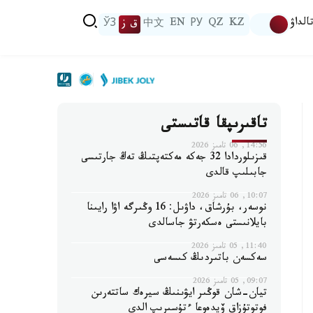
الداۋ
KZ
QZ
РУ
EN
中文
ق ز
ЎЗ
تاقىرىپقا قاتىستى
14:56, 06 تامىز 2026
قىزىلوردادا 32 جەكە مەكتەپتىڭ تەڭ جارتىسى
جابىلىپ قالدى
10:07, 06 تامىز 2026
نوسەر، بۇرشاق، داۋىل: 16 وڭىرگە اۋا رايىنا
بايلانىستى ەسكەرتۋ جاسالدى
11:40, 05 تامىز 2026
سەكسەن باتىردىڭ كىسەسى
09:07, 05 تامىز 2026
تيان-شان قوڭىر ايۋىنىڭ سيرەك ساتتەرىن
فوتوتۇزاق ۆيدەوعا ءتۇسىرىپ الدى