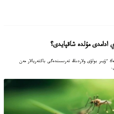
ي ادامدى مۇلدە شاقپايدى؟
رەك ءۇيىر بولۋى ولاردىڭ تەرىسىندەگى باكتەريالار مەن
.