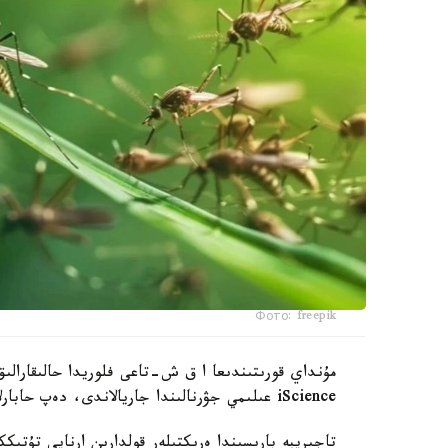
Фото: freepik
مۇنداي قورىتىندىعا ا ق ش-تاعى فلوريدا حالىقارالىق
iScience عىلىمي جۋرنالىندا جاريالاندى، دەپ حابارلايدى turkystan.kz.
تاجىريبە بارىسىندا ەرىكتىلەر قولدارىن ارنايى تۇتىك