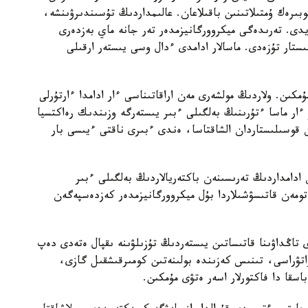
رەك ۇمتىلاتىنىن باقىلاعان. عالىمداردىڭ تۇسىندىرۋىنشە،
يدى. تەرىدەگى ميكروورگانيزمدەر تەر جانە ماي بەزدەرى
ىستار تۇزەدى. ماسالار ادامدى ءدال وسى يىستەر ارقىلى
مكىن. ولاردىڭ مولشەرى مەن اراقاتىناسى ءار ادامدا ءارتۇرلى
 ءار ماسا ءتۇرىنىڭ بەلگىلى ءبىر يىستەرگە وزىندىك رەاكتسيا
 قوسىلىستاردان الشاقتاسا، ەندى ءبىرى ناقتى ءيىسى بار
ادامداردىڭ تەرىسىنەن باكتەريالاردىڭ بەلگىلى ءبىر
تومەن قاتىسۋشىلاردا بۇل ميكروورگانيزمدەر كەزدەسپەگەن
ى تاڭداۋىنا قاتىساتىن يىستەردىڭ تۇزىلۋىنە ىقپال ەتەدى دەپ
اتۋراسى، تىنىس كەزىندە بولىنەتىن كومىرقىشقىل گازى،
سقا دا فاكتورلار اسەر ەتۋى مۇمكىن.