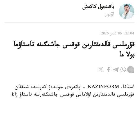
باقىتجول كاكەش
اۆتور
22:04, 06 تامىز 2026
قۇرىلىس قالدىقتارىن قوقىس جاشىگىنە تاستاۋعا
بولا ما
استانا. KAZINFORM - پاتەردى جوندەۋ كەزىندە شىققان
قۇرىلىس قالدىقتارىن اۋلاداعى قوقىس جاشىكتەرىنە تاستاۋ زاڭ
تالاپتارىنا قايشى كەلەدى. زاڭگەر باقتيار كارىم مۇنداي
قالدىقتاردى قالاي دۇرىس شىعارۋ كەرەگىن جانە تالاپتى
بۇزعاندارعا قانداي جاۋاپكەرشىلىك قاراستىرىلعانىن Jibek Joly
تەلەارناسىنىڭ باعدارلاماسىندا ءتۇسىندىردى.