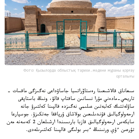
Фото: Қызылорда облыстық тарихи-мәдени мұраны қорғау
орталығы
سىعاناق قالاشىعىنا رەستاۆراتسيا جاساۋداعى نەگىزگى ماقسات -
تاريحي-مادەني مۇرا نىسانىن ساقتاپ قالۋ، ونىڭ باستاپقى
ساۋلەتتىك كەلبەتىن عىلىمي نەگىزدە قالپىنا كەلتىرۋ جانە
ارحەولوگيالىق قۇندىلىعىن بولاشاق ۇرپاققا جەتكىزۋ. جوسپارعا
سايكەس ارحەولوگيالىق قازبا بارىسىندا ارشىلعان 2 كەسەنە مەن
تۇرعىن ءۇي ورنىنىڭ ءبىر بولىگى قالپىنا كەلتىرىلەدى.