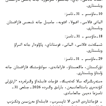
استانا قالاسى، اباي، جەتىسۋ، قىزىلوردا جانە باتىس قازاقستان
وبلىستارى.
10-ماۋسىم – 31-تامىز:
الماتى قالاسى، اقمولا، اقتوبە، جامبىل جانە شىعىس قازاقستان
وبلىستارى.
18-ماۋسىم – 31-تامىز:
شىمكەنت قالاسى، الماتى، قوستاناي، پاۆلودار جانە اتىراۋ
وبلىستارى.
29-ماۋسىم – 31-تامىز:
تۇركىستان، ماڭعىستاۋ، قاراعاندى، سولتۇستىك قازاقستان جانە
ۇلىتاۋ وبلىستارى.
ەستەرىڭىزگە سالا كەتەيىك، قۇجات قابىلداۋ وڭىرلەردە ءارتۇرلى
كۇندەرى باستالعانىمەن، بارلىق وڭىردە 2026-جىلعى 31-
تامىزعا دەيىن جالعاسادى.
- قۇجاتتاردى الدىن الا تاپسىرىپ، قابىلداۋ مەرزىمىن وتكىزىپ