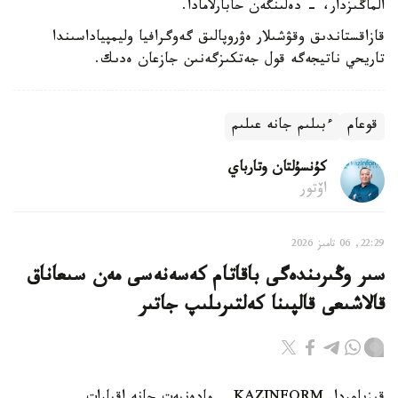
الماڭىزدار، - دەلىنگەن حابارلامادا.
قازاقستاندىق وقۋشىلار ەۋروپالىق گەوگرافيا وليمپياداسىندا
تاريحي ناتيجەگە قول جەتكىزگەنىن جازعان ەدىك.
قوعام
ءبىلىم جانە عىلىم
كۇنسۇلتان وتارباي
اۆتور
22:29, 06 تامىز 2026
سىر وڭىرىندەگى باقاتام كەسەنەسى مەن سىعاناق
قالاشىعى قالپىنا كەلتىرىلىپ جاتىر