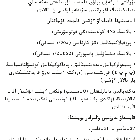
تۇراقتى تىركەۋى بولۋى قاجەت. تۇرعىلىقتى مەكەنجاي
مەملەكەتتىك اقپاراتتىق جۇيەلەر ارقىلى راستالادى.
1-سىنىپقا قابىلداۋ ءۇشىن قاجەت قۇجاتتار:
• بالانىڭ 3×4 كولەمىندەگى فوتوسۋرەتى؛
• پروفيلاكتيكالىق ەگۋ كارتاسى (065/ە نىسانى)؛
• بالانىڭ دەنساۋلىق پاسپورتى (052-2/ە نىسانى)؛
• پسيحولوگيالىق-مەديتسينالىق-پەداگوگيكالىق كونسۋلتاتسيانىڭ
(پ م پ ك) قورىتىندىسى (ەرەكشە ءبىلىم بەرۋ قاجەتتىلىكتەرى
بار بالالار ءۇشىن).
مەكتەپالدى دايارلىقتان (0-سىنىپ) وتكەن ءبىلىم الۋشىلار اتا-
انالارىنىڭ (زاڭدى وكىلدەرىنىڭ) ءوتىنىشى نەگىزىندە 1-سىنىپقا
قابىلدانادى.
قابىلداۋ مەرزىمى وڭىرلەر بويىنشا:
27-مامىر – 31-تامىز: