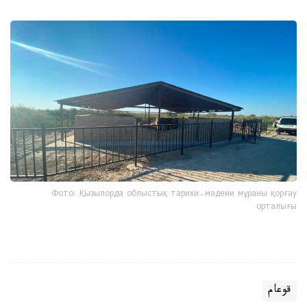
Фото: Қызылорда облыстық тарихи-мәдени мұраны қорғау
орталығы
قوعام