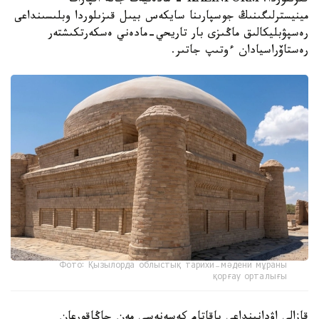
قىزىلوردا. KAZINFORM - مادەنيەت جانە اقپارات
مينيسترلىگىنىڭ جوسپارىنا سايكەس بيىل قىزىلوردا وبلىسىنداعى
رەسپۋبليكالىق ماڭىزى بار تاريحي-مادەني ەسكەرتكىشتەر
رەستاۆراسيادان ءوتىپ جاتىر.
Фото: Қызылорда облыстық тарихи-мәдени мұраны
қорғау орталығы
قازالى اۋدانىنداعى باقاتام كەسەنەسى مەن جاڭاقورعان