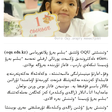
Фото: Оқу-ағарту министрлігі
ءوتىنىشتى OQU ۇلتتىق ءبىلىم بەرۋ پلاتفورماسى (oqu.edu.kz)
،eGov ەلەكتروندىق ۇكىمەت پورتالى ارقىلى نەمەسە ءبىلىم بەرۋ
ۇيىمىنا تىكەلەي بارىپ، قاعاز تۇرىندە بەرۋگە بولادى.
وقۋ-اعارتۋ مينيسترلىگى مالىمەتىنشە، «كەلەشەك مەكتەپتەرىنە»
قابىلداۋ كەزىندە مەكتەپتىڭ قىزمەت كورسەتۋ اۋماعىندا تۇراتىن
بالالار باسىم قۇقىققا يە. سونىمەن قاتار بوس ورىن بولعان
جاعدايدا اتا-انالار (زاڭدى وكىلدەر) كەز كەلگەن مەملەكەتتىك
ءبىلىم بەرۋ ۇيىمىنا ءوتىنىش بەرە الادى.
ءوتىنىش بەرۋ ءۇشىن زاڭدى وكىلدىڭ تۇرعىلىقتى جەرى بويىنشا