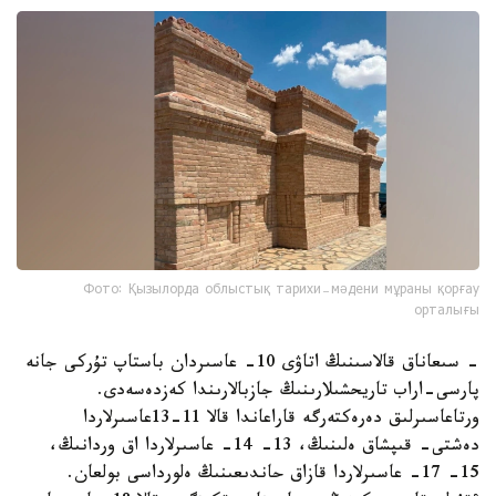
Фото: Қызылорда облыстық тарихи-мәдени мұраны қорғау
орталығы
- سىعاناق قالاسىنىڭ اتاۋى 10- عاسىردان باستاپ تۇركى جانە
پارسى-اراب تاريحشىلارىنىڭ جازبالارىندا كەزدەسەدى.
ورتاعاسىرلىق دەرەكتەرگە قاراعاندا قالا 11-13عاسىرلاردا
دەشتى- قىپشاق ەلىنىڭ، 13- 14- عاسىرلاردا اق وردانىڭ،
15- 17- عاسىرلاردا قازاق حاندىعىنىڭ ەلورداسى بولعان.