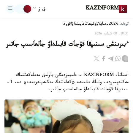
KAZINFORM
ق ز
ترەند:
2026-سايلاۋ
وقيعا
تاعايىنداۋ
اقوردا
18:30, 08 شىلدە 2026
ءبىرىنشى سىنىپقا قۇجات قابىلداۋ جالعاسىپ جاتىر
استانا. KAZINFORM - ەلىمىزدەگى بارلىق مەملەكەتتىك
مەكتەپتەردە، ونىڭ ىشىندە «كەلەشەك مەكتەپتەرىندە» دە، 1-
سىنىپقا قۇجات قابىلداۋ جالعاسىپ جاتىر.