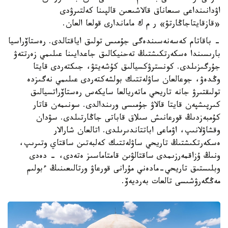
اۋدانىنداعى سىعاناق قالاشىعىن قالپىنا كەلتىرۋدى
«قازقايتاجاڭارتۋ» ر م ك ماماندارى قولعا العان.
- باقاتام كەسەنەسىندەگى جۇمىس تولىق اياقتالدى. رەستاۆراسيا
بارىسىندا ەسكەرتكىشتىڭ تەحنيكالىق جاعدايىنا عىلىمي زەرتتەۋ
جۇرگىزىلدى. كونسترۋكسيالىق كۇشەيتۋ، جىكتەردى قايتا
وڭدەۋ، جوعالعان ساۋلەتتىك بولشەكتەردى عىلىمي نەگىزدە
تولىقتىرۋ جانە تاريحي ماتەريالعا سايكەس رەستاۆراتسيالىق
كىرپىشپەن قايتا قالاۋ جۇمىسى ورىندالدى. سونىمەن قاتار
كۇمبەزدىڭ قورعانىش سىلاق قاباتى جاڭارتىلدى. سۋدان
وقشاۋلانىپ، اۋماعى اباتتاندىرىلدى. اتالعان شارالار
ەسكەرتكىشتىڭ تاريحي ساۋلەتتىك كەلبەتىن ساقتاي وتىرىپ،
ونىڭ ۇزاقمەرزىمدى ساقتالۋىن قامتاماسىز ەتەدى، - دەدى
وبلىستىق تاريحي-مادەني مۇرانى قورعاۋ ورتالىعىنىڭ ءبولىم
مەڭگەرۋشىسى تالعات بەرديەۆ.