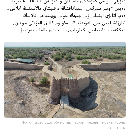
ءتۇرلى تاريحي كەزەڭدى باسىنان وتكىزگەن قالا 18-عاسىرعا
دەيىن ءومىر سۇرگەن. سىعاناقتىڭ «قىپشاق دالاسىنىڭ ايلاعى»
دەپ اتالۋى ايگىلى ۇلى جىبەك جولى بويىنداعى قالانىڭ
شارۋاشىلىعى مەن الەۋمەتتىك-ەكونوميكالىق الەۋەتى جوعارى
دەڭگەيدە دامىعانىن اڭعارتادى، - دەدى تالعات بەرديەۆ.
Фото: Қызылорда облыстық тарихи-мәдени мұраны қорғау
орталығы