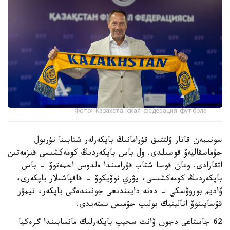
Фото: Казахстанская федерация футбола
سونىمەن قاتار ۇلتتىق قۇرامانىڭ باپكەرلەر شتابىنا نۇربول
جۇماسقاليەۆ قوسىلدى. ول باس باپكەردىڭ كومەكشىسى قىزمەتىن
اتقارادى. وعان قوسا شتاب قۇرامىندا ەلدوس احمەتوۆ - باس
باپكەردىڭ كومەكشىسى، يۋري نوۆيكوۆ - قاقپاشىلار باپكەرى،
ۆاديم بوروۆسكي - دەنە دايىندىعى جونىندەگى باپكەر، تيمۋر
قۇسايىنوۆ اناليتيك بولىپ جۇمىس ىستەيدى.
62 جاستاعى دجون ۆانت سحيپ باپكەرلىك مانسابىندا گرەكيا