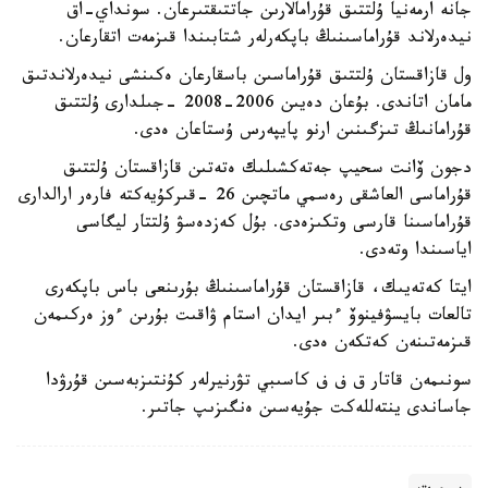
جانە ارمەنيا ۇلتتىق قۇرامالارىن جاتتىقتىرعان. سونداي-اق
نيدەرلاند قۇراماسىنىڭ باپكەرلەر شتابىندا قىزمەت اتقارعان.
ول قازاقستان ۇلتتىق قۇراماسىن باسقارعان ەكىنشى نيدەرلاندتىق
مامان اتاندى. بۇعان دەيىن 2006-2008 -جىلدارى ۇلتتىق
قۇرامانىڭ تىزگىنىن ارنو پايپەرس ۇستاعان ەدى.
دجون ۆانت سحيپ جەتەكشىلىك ەتەتىن قازاقستان ۇلتتىق
قۇراماسى العاشقى رەسمي ماتچىن 26 -قىركۇيەكتە فارەر ارالدارى
قۇراماسىنا قارسى وتكىزەدى. بۇل كەزدەسۋ ۇلتتار ليگاسى
اياسىندا وتەدى.
ايتا كەتەيىك، قازاقستان قۇراماسىنىڭ بۇرىنعى باس باپكەرى
تالعات بايسۋفينوۆ ءبىر ايدان استام ۋاقىت بۇرىن ءوز ەركىمەن
قىزمەتىنەن كەتكەن ەدى.
سونىمەن قاتار ق ف ف كاسىبي تۋرنيرلەر كۇنتىزبەسىن قۇرۋدا
جاساندى ينتەللەكت جۇيەسىن ەنگىزىپ جاتىر.