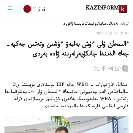
KAZINFORM
ق ز
ترەند:
2026-سايلاۋ
وقيعا
تاعايىنداۋ
اقوردا
21:07, 27 قاراشا 2025
ءالىمحان ۇلى ءۇش بەلبەۋ ءۇشىن وتەتىن جەكپە-
جەك الدىندا جانكۇيەرلەرىنە ۋادە بەردى
استانا. قازاقپارات - WBO جانە IBF نۇسقالارى بويىنشا ورتا
سالماقتاعى الەم چەمپيونى جانىبەك ءالىمحان ۇلى 6-جەلتوقساندا
وتەتىن، WBA بەلبەۋىنىڭ يەگەرى كۋبالىق ەريسلاندي لاراعا
قارسى ايقاسى قارساڭىندا مالىمدەمە جاسادى.