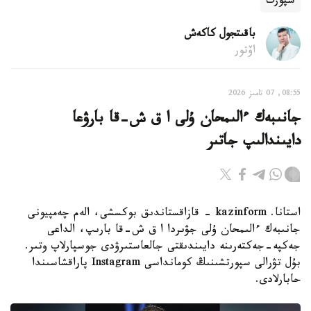
سپورت
باقىتجول كاكەش
اۆتور
08:55, 07 تامىز 2026
جانىبەك ءالىمحان ۇلى ا ق ش-قا بارۋعا
دايىندالىپ جاتىر
استانا. kazinform - قازاقستاندىق بوكسشى، الەم چەمپيونى
جانىبەك ءالىمحان ۇلى جۋىردا ا ق ش-قا بارىپ، الداعى
جەكپە-جەكتەرىنە دايىندىقتى جالعاستىرۋدى جوسپارلاپ وتىر.
بۇل تۋرالى سپورتشىنىڭ كومانداسى Instagram پاراقشاسىندا
حابارلادى.