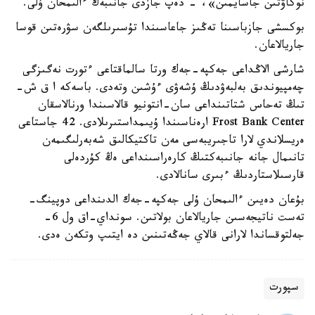
نوكاۋتىن جاسايمىن»، - دەپ جازدى جانىبەك ءالىمحان ۇلى.
بوكسشى جازباسىنا تەڭىز جاعاسىندا تۇسىرىلگەن سۋرەتىن قوسا
جاريالاعان.
شارشى الاڭداعى جەكپە-جەك ورتا سالماقتاعى ءتورت نەگىزگى
چەمپيوندىق بەلبەۋدىڭ ۇشەۋى ءۇشىن وتەدى. باسەكە ا ق ش-
تىڭ تەحاس شتاتىنداعى سان-انتونيو قالاسىندا ورنالاسقان
Frost Bank Center ارەناسىندا ۇيىمداستىرىلادى. 42 جاستاعى
ەريسلاندي لارا تاجىريبەسى مەن تاكتيكالىق شەبەرلىگىمەن
تانىمال جانە جانىبەكتىڭ كارەراسىنداعى ەڭ كۇردەلى
قارسىلاستاردىڭ ءبىرى سانالادى.
بۇعان دەيىن ءالىمحان ۇلى جەكپە-جەك الدىنداعى دوپينگ-
تەست ناتيجەسىن جاريالاعان بولاتىن. سونداي-اق ول 6-
جەلتوقساندا لارانى قالاي جەڭەتىنىن دە ايتىپ وتكەن ەدى.
سپورت