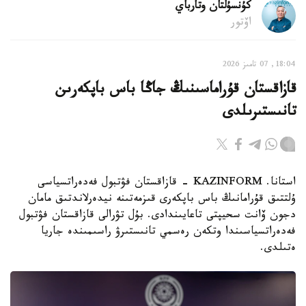
كۇنسۇلتان وتارباي
اۆتور
18:04, 07 تامىز 2026
قازاقستان قۇراماسىنىڭ جاڭا باس باپكەرىن
تانىستىرىلدى
استانا. KAZINFORM - قازاقستان فۋتبول فەدەراتسياسى
ۇلتتىق قۇرامانىڭ باس باپكەرى قىزمەتىنە نيدەرلاندتىق مامان
دجون ۆانت سحيپتى تاعايىندادى. بۇل تۋرالى قازاقستان فۋتبول
فەدەراتسياسىندا وتكەن رەسمي تانىستىرۋ راسىمىندە جاريا
ەتىلدى.