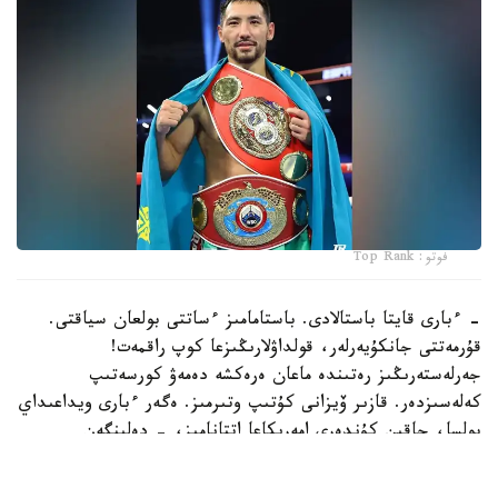
فوتو: Top Rank
- ءبارى قايتا باستالادى. باستامامىز ءساتتى بولعان سياقتى.
قۇرمەتتى جانكۇيەرلەر، قولداۋلارىڭىزعا كوپ راقمەت!
جەرلەستەرىڭىز رەتىندە ماعان ەرەكشە دەمەۋ كورسەتىپ
كەلەسىزدەر. قازىر ۆيزانى كۇتىپ وتىرمىز. ەگەر ءبارى ويداعىداي
بولسا، جاقىن كۇندەرى امەريكاعا اتتانامىز، - دەلىنگەن
حابارلامادا.