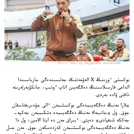
Фото: Виктор Федюнин/ Kazinform
بوكسشى ءوزىنىڭ X الەۋمەتتىك جەلىسىندەگى جازباسىندا
الداعى قارسىلاسىنىڭ دەڭگەيىن اتاپ ءوتىپ، جانكۇيەرلەرىنە
ناقتى ۋادە بەردى.
«لارا مەنىڭ دەڭگەيىمدەگى بوكسشىمەن ءالى جۇدىرىقتاسقان
جوق. ول «جانىبەك مەنىڭ دەڭگەيىمدە ەشكىممەن جەكپە-
جەككە شىقپادى» دەپتى. ءبىراق مەن دە ايتا الامىن، ول دا
مەنىڭ دەڭگەيىمدەگى بوكسشىمەن كەزدەسكەن جوق. مەن جىل