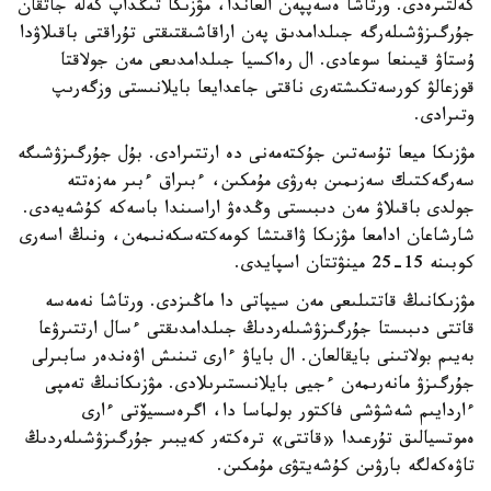
كەلتىرەدى. ورتاشا ەسەپپەن العاندا، مۋزىكا تىڭداپ كەلە جاتقان
جۇرگىزۋشىلەرگە جىلدامدىق پەن اراقاشىقتىقتى تۇراقتى باقىلاۋدا
ۇستاۋ قيىنعا سوعادى. ال رەاكسيا جىلدامدىعى مەن جولاقتا
قوزعالۋ كورسەتكىشتەرى ناقتى جاعدايعا بايلانىستى وزگەرىپ
وتىرادى.
مۋزىكا ميعا تۇسەتىن جۇكتەمەنى دە ارتتىرادى. بۇل جۇرگىزۋشىگە
سەرگەكتىك سەزىمىن بەرۋى مۇمكىن، ءبىراق ءبىر مەزەتتە
جولدى باقىلاۋ مەن دىبىستى وڭدەۋ اراسىندا باسەكە كۇشەيەدى.
شارشاعان ادامعا مۋزىكا ۋاقىتشا كومەكتەسكەنىمەن، ونىڭ اسەرى
كوبىنە 15-25 مينۋتتان اسپايدى.
مۋزىكانىڭ قاتتىلىعى مەن سيپاتى دا ماڭىزدى. ورتاشا نەمەسە
قاتتى دىبىستا جۇرگىزۋشىلەردىڭ جىلدامدىقتى ءسال ارتتىرۋعا
بەيىم بولاتىنى بايقالعان. ال باياۋ ءارى تىنىش اۋەندەر سابىرلى
جۇرگىزۋ مانەرىمەن ءجيى بايلانىستىرىلادى. مۋزىكانىڭ تەمپى
ءاردايىم شەشۋشى فاكتور بولماسا دا، اگرەسسيۆتى ءارى
ەموتسيالىق تۇرعىدا «قاتتى» ترەكتەر كەيبىر جۇرگىزۋشىلەردىڭ
تاۋەكەلگە بارۋىن كۇشەيتۋى مۇمكىن.