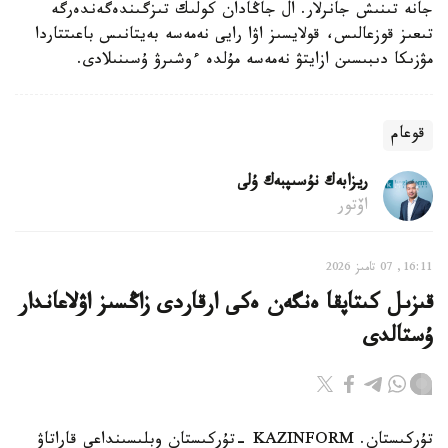
جانە تىنىش جانرلار. ال جاڭادان كولىك تىزگىندەگەندەرگە
تىعىز قوزعالىس، قولايسىز اۋا رايى نەمەسە بەيتانىس باعىتتاردا
مۋزىكا دىبىسىن ازايتۋ نەمەسە مۇلدە ءوشىرۋ ۇسىنىلادى.
قوعام
ريزابەك نۇسىپبەك ۇلى
اۆتور
16:11, 07 تامىز 2026
قىزىل كىتاپقا ەنگەن ەكى ارقاردى زاڭسىز اۋلاعاندار
ۇستالدى
تۇركىستان. KAZINFORM -تۇركىستان وبلىسىنداعى قاراتاۋ