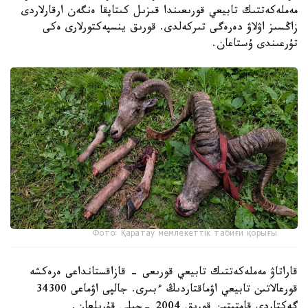
مەملەكەتتىك تابيعي قورىعىندا قىزىل كىتاپقا ەنگەن ارقارلاردى
زاڭسىز اۋلاۋ دەرەگى تىركەلدى. قورىق ينسپەكتورلارى ەكى
تۇرعىندى ۇستاعان.
Фото: Қаратау мемлекеттік табиғи қорығы
قاراتاۋ مەملەكەتتىك تابيعي قورىعى - قازاقستانداعى ەرەكشە
قورعالاتىن تابيعي اۋماقتاردىڭ ءبىرى. جالپى اۋماعى 34300
گەكتاردى قامتيتىن قورىق 2004 -جىلى قۇرىلعان.