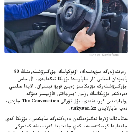
Фото: Kazinform
زەرتتەۋلەرگە سۇيەنسەك، اۆتوكولىك جۇرگىزۋشىلەرىنىڭ 80
پايىزدان استامى ءار ساپارىندا مۋزىكا تىڭدايدى، ال جاس
جۇرگىزۋشىلەرگە مۋزىكاسىز زەيىن قويۋ قيىنىراق. الايدا عىلىمي
دەرەكتەر مۋزىكانىڭ رولىن ءبىرجاقتى قاۋىپسىز دەۋگە
بولمايتىنىن كورسەتەدى. بۇل تۋرالى The Conversation جازدى،
دەپ حابارلايدى turkystan.kz.
مەتا-تالداۋلارعا نەگىزدەلگەن دەرەكتەرگە سايكەس، مۋزىكا كەي
جاعدايدا كومەكتەسسە، كەي جاعدايدا كەرىسىنشە كەدەرگى