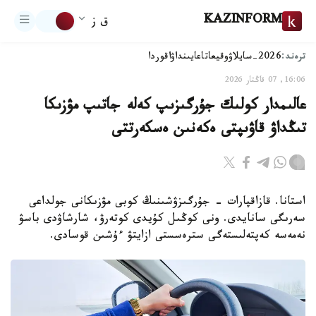
KAZINFORM
ق ز
ترەند:
2026-سايلاۋ
وقيعا
تاعايىنداۋ
اقوردا
16:06, 07 قاڭتار 2026
عالىمدار كولىك جۇرگىزىپ كەلە جاتىپ مۋزىكا
تىڭداۋ قاۋىپتى ەكەنىن ەسكەرتتى
استانا. قازاقپارات - جۇرگىزۋشىنىڭ كوبى مۋزىكانى جولداعى
سەرىگى سانايدى. ونى كوڭىل كۇيدى كوتەرۋ، شارشاۋدى باسۋ
نەمەسە كەپتەلىستەگى سترەسستى ازايتۋ ءۇشىن قوسادى.