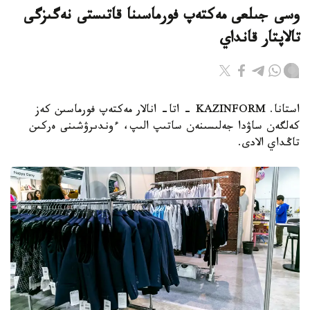
وسى جىلعى مەكتەپ فورماسىنا قاتىستى نەگىزگى
تالاپتار قانداي
استانا. KAZINFORM - اتا- انالار مەكتەپ فورماسىن كەز
كەلگەن ساۋدا جەلىسىنەن ساتىپ الىپ، ءوندىرۋشىنى ەركىن
تاڭداي الادى.