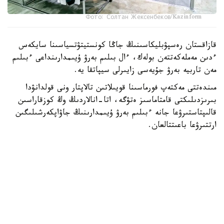
Фото: Солтан Жексенбеков/Kazinform
قازاقستان رەسپۋبليكاسىنىڭ جاڭا كونستيتۋتسياسىنا سايكەس
ءدىن مەملەكەتتەن بولەك، ءال بىلىم بەرۋ ۇيىمدارىنداعى ءبىلىم
مەن تاربيە بەرۋ جۇيەسى زايىرلى سيپاتقا يە.
مىندەتتى مەكتەپ فورماسىنا قويىلاتىن تالاپتار ونى قولدانۋدا
بىرىزدىلىكتى قامتاماسىز ەتۋگە، اتا-انالاردىڭ وڭ كوزقاراسىن
قالىپتاستىرۋعا جانە ءبىلىم بەرۋ ۇيىمدارىنىڭ جاۋاپكەرشىلىگىن
ارتتىرۋعا باعىتتالعان.
- ۇلدار مەن قىزدارعا ارنالعان مەكتەپ فورماسى كۇندەلىكتى،
مەرەكەلىك جانە سپورتتىق بولىپ بولىنەدى. ونى تاڭداۋدا ءبىلىم
الۋشىلاردىڭ جاس ەرەكشەلىكتەرى، كليماتتىق جاعدايلار، ساباق
وتەتىن ورىن، وقۋ عيماراتىنداعى تەمپەراتۋرالىق رەجيم جانە
قاۋىپسىزدىك تالاپتارى ەسكەرىلەدى.
مەكتەپ فورماسىنىڭ ءپىشىمىن ءبىلىم بەرۋ ۇيىمى قامقورشىلىق
كەڭەستىڭ، اتا-انالار كوميتەتىنىڭ جانە مەكتەپتەگى ءوزىن-