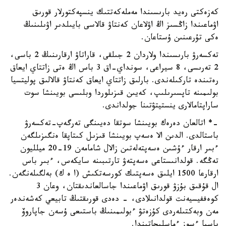
كەزەكتى رەيد بارىسىندا مەملەكەتتىك ينسپەكتورلار قورىق
اۋماعىندا زاڭسىز اڭ اۋلاعان كەنتاۋ قالاسى بايىلدىر اۋىلىنىڭ
ەكى تۇرعىنىن ۇستاعان.
تەكسەرۋ بارىسىندا ولاردان 2 جىلقى، قاراتاۋ ارقارىنىڭ 2 باسى،
2 تەرىسى، 8 سيراعى، سونداي-اق 3 باس اڭ ەتى زاتتاي ايعاق
رەتىندە تاركىلەندى. بارلىق زاتتاي ايعاق كەنتاۋ قالالىق پوليتسيا
بولىمىنە تاپسىرىلىپ، كەيىن قىزىلوردا وبلىسى بويىنشا سوت
ساراپتامالارى ينستيتۋتىنا جولداندى.
-* اتالعان دەرەك بويىنشا سوتقا دەيىنگى تەرگەپ-تەكسەرۋ
باستالدى. الدىن الا ەسەپ بويىنشا قىزىل كىتاپقا ەنگىزىلگەن
ءبىر ارقار ءۇشىن ەسەپتەلەتىن زالال شامامەن 19-20 ميلليون
تەڭگە. قولدانىستاعى ەسەپتەۋ تارتىبىنە سايكەس، ءبىر باس
ارقارعا 1500 ايلىق ەسەپتىك كورسەتكىش (ا ە ك) بەلگىلەنگەن.
ال قۇقىق بۇزۋ قورىق اۋماعىندا جاسالعاندىقتان، وعان 3
كوەففيسيەنت قولدانىلادى، - دەدى قورىقتىڭ تابيعي كەشەندەر
مەن وبەكتىلەردى كۇزەتۋ ءبولىمىنىڭ باستىعى ۇسەن جاپاروۆ
باسپا ءسوز ءماسليحاتىندا.