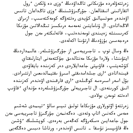
زەرتتەۋلەردە مۋزىكانى تاڭداۋدىڭ ءوزى دە ۇلكەن ءرول
اتقاراتىنى انىقتالعان. جۇرگىزۋشىنىڭ ءوزى تاڭداعان تانىس
اۋەندەر ەموتسيالىق كۇيدى رەتتەۋگە كومەكتەسىپ، ازىراق
الاڭداتادى. ال ۇنامايتىن نەمەسە ەرىكسىز تىڭدالاتىن مۋزىكا
كەرىسىنشە زەيىندى تومەندەتىپ، قاتەلىكتەر مەن جول
ەرەجەسىن بۇزۋدىڭ ارتۋىنا اكەلەدى.
ەڭ وسال توپ - تاجىريبەسى از جۇرگىزۋشىلەر. عالىمداردىڭ
ايتۋىنشا، ولاردا مۋزىكا مەنتالدىق جۇكتەمەنى ايتارلىقتاي
كۇشەيتىپ، قاۋىپتى جاعدايلاردى دەر كەزىندە بايقاۋدى
قيىنداتادى ءارى جىلدامدىقتى اسىرۋ ىقتيمالدىعىن ارتتىرادى.
بۇل اسەر اسىرەسە كوڭىلدى ءارى قارقىندى اۋەندەر كەزىندە
انىق كورىنەدى. ال تاجىريبەلى جۇرگىزۋشىلەردە مۇنداي ءقاۋىپ
ادەتتە تومەن بولادى.
زەرتتەۋ اۆتورلارى مۋزىكاعا تولىق تىيىم سالۋ ءتيىمدى شەشىم
ەمەس ەكەنىن اتاپ وتەدى. دەگەنمەن جۇرگىزۋ تاجىريبەسى مەن
جول جاعدايىن ەسكەرۋگە كەڭەس بەرەدى. كوپشىلىك ءۇشىن
ەڭ قاۋىپسىز نۇسقا - تانىس اۋەندەر، ورتاشا دىبىس دەڭگەيى