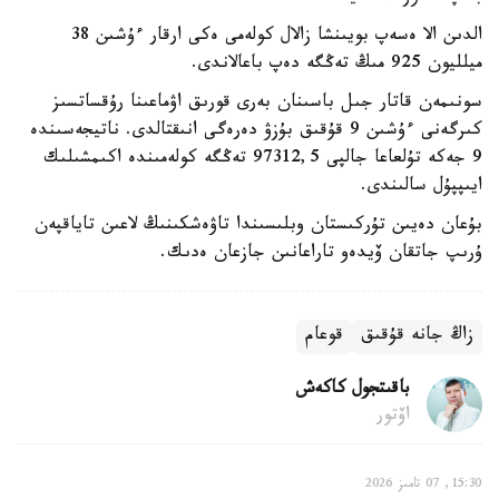
الدىن الا ەسەپ بويىنشا زالال كولەمى ەكى ارقار ءۇشىن 38
ميلليون 925 مىڭ تەڭگە دەپ باعالاندى.
سونىمەن قاتار جىل باسىنان بەرى قورىق اۋماعىنا رۇقساتسىز
كىرگەنى ءۇشىن 9 قۇقىق بۇزۋ دەرەگى انىقتالدى. ناتيجەسىندە
9 جەكە تۇلعاعا جالپى 97312,5 تەڭگە كولەمىندە اكىمشىلىك
ايىپپۇل سالىندى.
بۇعان دەيىن تۇركىستان وبلىسىندا تاۋەشكىنىڭ لاعىن تاياقپەن
ۇرىپ جاتقان ۆيدەو تاراعانىن جازعان ەدىك.
زاڭ جانە قۇقىق
قوعام
باقىتجول كاكەش
اۆتور
15:30, 07 تامىز 2026