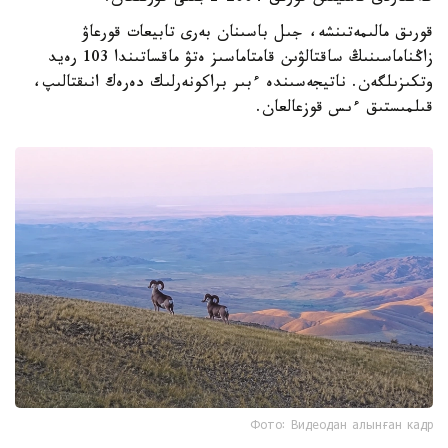
قورىق مالىمەتىنشە، جىل باسىنان بەرى تابيعات قورعاۋ
زاڭناماسىنىڭ ساقتالۋىن قامتاماسىز ەتۋ ماقساتىندا 103 رەيد
وتكىزىلگەن. ناتيجەسىندە ءبىر براكونەرلىك دەرەك انىقتالىپ،
قىلمىستىق ءىس قوزعالعان.
Фото: Видеодан алынған кадр