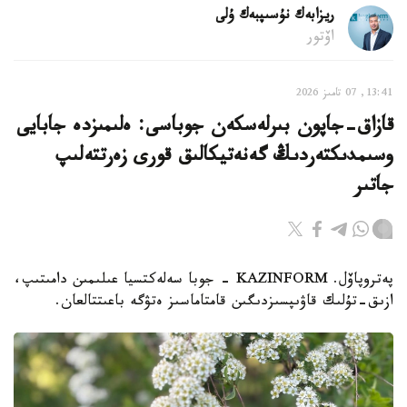
ريزابەك نۇسىپبەك ۇلى
اۆتور
13:41, 07 تامىز 2026
قازاق-جاپون بىرلەسكەن جوباسى: ەلىمىزدە جابايى
وسىمدىكتەردىڭ گەنەتيكالىق قورى زەرتتەلىپ
جاتىر
پەتروپاۆل. KAZINFORM - جوبا سەلەكتسيا عىلىمىن دامىتىپ،
ازىق-تۇلىك قاۋىپسىزدىگىن قامتاماسىز ەتۋگە باعىتتالعان.