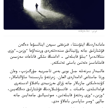
فوتو: aikyn.kz
مامانداردىڭ ايتۋىنشا، قىزىقتى ىسپەن اينالىسۋعا دەگەن
قۇشتارلىق جانە رۋتينالىق مىندەتتەردى ورىنداۋعا ءوزىن-ءوزى
ىنتالاندىرا ءبىلۋ قابىلەتى - ادامنىڭ ىشكى قاناعات سەزىمىن
قامتاماسىز ەتەتىن باستى تەتىكتەر.
عالىمدار بىرنەشە جىل بويى بەس تاجىريبە جۇرگىزىپ، وعان
ورتا جاستاعى ادامداردى العان. زەرتتەۋ بارىسىندا ساۋالنامالار،
كۇندەلىكتى جازبالار جانە ۇزاق مەرزىمدى باقىلاۋ ادىستەرى
قولدانىلدى. ماقسات - قاتىسۋشىلاردىڭ قۇشتارلىق دەڭگەيىن،
ءوزىن-ءوزى رەتتەۋ قابىلەتىن، ەموتسيالىق جاعدايىن جانە
جالپى ءومىر ساپاسىن باعالاۋ ەدى.