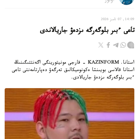
اۆتور
14:09, 07 تامىز 2026
تاعى ءبىر بلوگەرگە ىزدەۋ جاريالاندى
استانا. KAZINFORM - قارجى مونيتورينگى اگەنتتىگىنىڭ
استانا قالاسى بويىنشا ەكونوميكالىق تەرگەۋ دەپارتامەنتى تاعى
ءبىر بلوگەرگە ىزدەۋ جاريالادى.