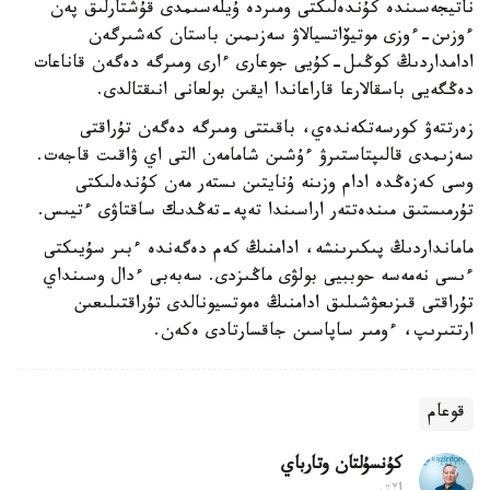
ناتيجەسىندە كۇندەلىكتى ومىردە ۇيلەسىمدى قۇشتارلىق پەن
ءوزىن-ءوزى موتيۆاتسيالاۋ سەزىمىن باستان كەشىرگەن
ادامداردىڭ كوڭىل-كۇيى جوعارى ءارى ومىرگە دەگەن قاناعات
دەڭگەيى باسقالارعا قاراعاندا ايقىن بولعانى انىقتالدى.
زەرتتەۋ كورسەتكەندەي، باقىتتى ومىرگە دەگەن تۇراقتى
سەزىمدى قالىپتاستىرۋ ءۇشىن شامامەن التى اي ۋاقىت قاجەت.
وسى كەزەڭدە ادام وزىنە ۇنايتىن ىستەر مەن كۇندەلىكتى
تۇرمىستىق مىندەتتەر اراسىندا تەپە-تەڭدىك ساقتاۋى ءتيىس.
مامانداردىڭ پىكىرىنشە، ادامنىڭ كەم دەگەندە ءبىر سۇيىكتى
ءىسى نەمەسە حوببيى بولۋى ماڭىزدى. سەبەبى ءدال وسىنداي
تۇراقتى قىزىعۋشىلىق ادامنىڭ ەموتسيونالدى تۇراقتىلىعىن
ارتتىرىپ، ءومىر ساپاسىن جاقسارتادى ەكەن.
قوعام
كۇنسۇلتان وتارباي