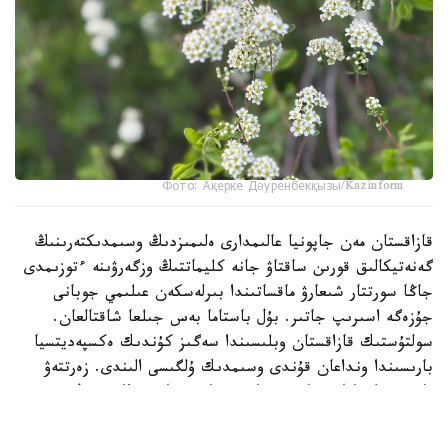
Фото: Ақерке Дәуренбекқызы/Kazinform
قازاقستان مەن جاپونيا عالىمدارى ەلىمىزدىڭ وسىمدىكتەرىنىڭ
گەنەتيكالىق قورىن ساقتاۋ جانە كليماتتىڭ وزگەرۋىنە ءتوزىمدى
جاڭا سورتتار شىعارۋ ماقساتىندا بىرلەسكەن عىلىمي جوبانى
جۇزەگە اسىرىپ جاتىر. بۇل باستاما بەس جىلعا شاقتالعان.
سولتۇستىك قازاقستان وبلىسىندا سەگىز كۇندىك ەكسپەديتسيا
بارىسىندا ونداعان قۇندى وسىمدىك ۇلگىسى الىندى. زەرتتەۋ
بارىسىندا جابايى قاۋىن، قاربىز جانە ءسابىزدىڭ سيرەك
كەزدەسەتىن تۇرلەرى دە تىركەلگەن.