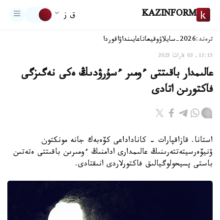
KAZINFORM
ق ز
ترەند:
2026-سايلاۋ
وقيعا
تاعايىنداۋ
اقوردا
11:15, 03 قاراشا 2025
عالىمدار باقىتتى ءومىر ءسۇرۋدىڭ ەكى نەگىزگى
فاكتورىن اتادى
استانا. قازاقپارات – كاناداداعى كۆەبەك جانە مونكتون
ۋنيۆەرسيتەتتەرىنىڭ عالىمدارى ادامنىڭ ءومىرىن باقىتتى ەتەتىن
باستى پسيحولوگيالىق فاكتورلاردى انىقتادى.