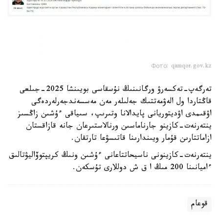
Фото: qamqor.gov.kz
تەرگەپ-تەكسەرۋ ورگانىنىڭ نۇسقاسى بويىنشا 2025-جىلعى
قاڭتاردا ول الەۋمەتتىك جەلىلەر مەن مەسسەندجەرلەردەگى
اۋقىمدى اۋديتوريانى پايدالانا وتىرىپ، سىياقى ءۇشىن زاڭسىز
ينتەرنەت-كازينو جارناماسىن ورنالاستىرعان جانە قازاقستان
ازاماتتارىن قۇمار ويىندارىنا قاتىسۋعا تارتقان.
ينتەرنەت-كازينونى ناسيحاتتاعانى ءۇشىن ونىڭ كريپتوۆاليۋتالىق
ءاميانىنا 200 مىڭ ا ق ش دوللارى تۇسكەن.
قوعام