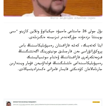
Фото: видеодан алынған скрин
بۇل جولى 26 جاستاعى ماحمۋد حيكماتوۆ ونلاين كازينو ءىسى
بويىنشا ىزدەۋدە جۇرگەندەر تىزىمىنە ەنگىزىلدى.
ايتا كەتەيىك، كەشە قازاقستان رەسپۋبليكاسىنىڭ باس
پروكۋراتۋراسى مەن قارجىلىق مونيتورينگ اگەنتتىگىنىڭ
قىزمەتكەرلەرى قازاقستاننىڭ ۆەتنام سوتسياليستىك
رەسپۋبليكاسىنداعى ەلشىلىگىنىڭ قولداۋىمەن قۇمار ويىندارىن
جارنامالاعان كۇدىكتى قايسار قامزانى ەكستراديتسيالادى.