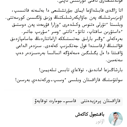
قۇندىلىقتارى ناقتى كورىنىس تاپتى.
اتا زاڭدى قابىلداۋعا ايماق جۇرتشىلىعى دا بەلسەنە قاتىسىپ،
اۋىزبىرشىلىك پەن جاۋاپكەرشىلىكتىڭ وزىق ۇلگىسىن كورسەتتى.
وبلىستا ءتۇرلى ەتنوس وكىلدەرى ءوزارا قۇرمەت پەن دوستىق
ءداستۇرىن ساقتاپ، تاتۋ-ءتاتتى ءومىر ءسۇرىپ جاتىر.
بەرەكەلى ءوڭىر بارلىق جەتىستىككە ازاماتتاردىڭ جاسامپازدىق
قۋاتىنىڭ ارقاسىندا قول جەتكىزىپ كەلەدى. سىزدەر الداعى
ۋاقىتتا دا ەل يگىلىگىن ەسەلەۋگە اتسالىسا بەرەسىزدەر دەپ
سەنەمىن.
بارشاڭىزعا اماندىق، تولاعاي تابىس تىلەيمىن!
سولتۇستىك قازاقستان وبلىسى ءوسىپ-وركەندەي بەرسىن!
قازاقستان پرەزيدەنتى
قاسىم-جومارت توقايەۆ
باقىتجول كاكەش
اۆتور