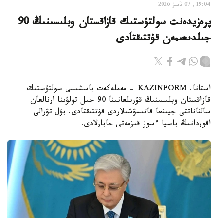
19:04, 07 تامىز 2026
پرەزيدەنت سولتۇستىك قازاقستان وبلىسىنىڭ 90
جىلدىعىمەن قۇتتىقتادى
استانا. KAZINFORM - مەملەكەت باسشىسى سولتۇستىك
قازاقستان وبلىسىنىڭ قۇرىلعانىنا 90 جىل تولۋىنا ارنالعان
سالتاناتتى جيىنعا قاتىسۋشىلاردى قۇتتىقتادى. بۇل تۋرالى
اقوردانىڭ باسپا ءسوز قىزمەتى حابارلادى.