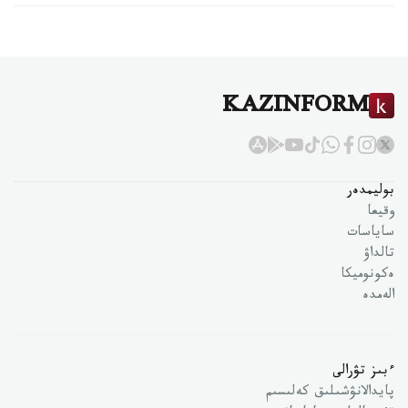
KAZINFORM
بوليمدەر
وقيعا
ساياسات
تالداۋ
ەكونوميكا
الەمدە
ءبىز تۋرالى
پايدالانۋشىلىق كەلىسىم