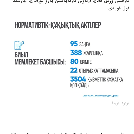
قارقىنى وزىق قالا» ارناۋلى مارتەبەسىن بەرۋ تۋرالى» جارلىققا
قول قويدى.
فوتو: اقوردا