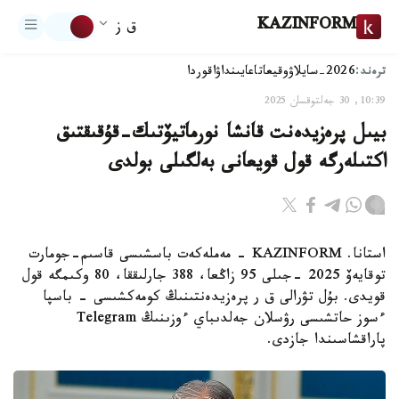
KAZINFORM
ق ز
ترەند:
2026-سايلاۋ
وقيعا
تاعايىنداۋ
اقوردا
10:39, 30 جەلتوقسان 2025
بيىل پرەزيدەنت قانشا نورماتيۆتىك-قۇقىقتىق
اكتىلەرگە قول قويعانى بەلگىلى بولدى
استانا. KAZINFORM - مەملەكەت باسشىسى قاسىم-جومارت
توقايەۆ 2025 -جىلى 95 زاڭعا، 388 جارلىققا، 80 وكىمگە قول
قويدى. بۇل تۋرالى ق ر پرەزيدەنتىنىڭ كومەكشىسى - باسپا
ءسوز حاتشىسى رۋسلان جەلدىباي ءوزىنىڭ Telegram
پاراقشاسىندا جازدى.