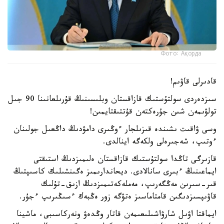
Фото: Ақорда
قادىرلى قاۋىم!
سىزدەردى سولتۇستىك قازاقستان وبلىسىنىڭ قۇرىلعانىنا 90 جىل
تولۋىمەن شىن جۇرەكتەن قۇتتىقتايمىن!
وسى ۋاقىت ىشىندە قىزىلجار ءوڭىرى دامۋدىڭ داڭعىل جولىنان
ءوتىپ، شەجىرەلى ولكەگە اينالدى.
قازىرگى تاڭدا سولتۇستىك قازاقستان ەلىمىزدىڭ استىقتى
ايماعىنىڭ ءبىرى سانالادى. ديحاندارىمىز ەگىنشىلىك كاسىپتىڭ
قىر-سىرىن مەڭگەرىپ، مەملەكەتىمىزدىڭ ازىق-تۇلىك
قاۋىپسىزدىگىن قامتاماسىز ەتۋگە زور ەڭبەك ءسىڭىرىپ ءجۇر.
ايماقتا اۋىل شارۋاشىلىعىمەن قاتار وڭدەۋ ونەركاسىبى، ماشينا