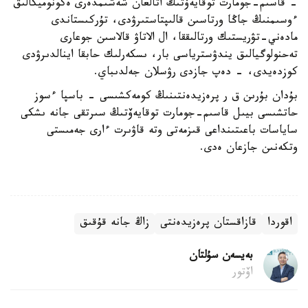
- قاسىم-جومارت توقايەۆتىڭ اتالعان شەشىمدەرى ەكونوميكالىق
ءوسىمنىڭ جاڭا ورتاسىن قالىپتاستىرۋدى، تۇركىستاندى
مادەني-تۋريستىك ورتالىققا، ال الاتاۋ قالاسىن جوعارى
تەحنولوگيالىق يندۋسترياسى بار، ىسكەرلىك حابقا اينالدىرۋدى
كوزدەيدى، - دەپ جازدى رۋسلان جەلدىباي.
بۇدان بۇرىن ق ر پرەزيدەنتىنىڭ كومەكشىسى - باسپا ءسوز
حاتشىسى بيىل قاسىم-جومارت توقايەۆتىڭ سىرتقى جانە ىشكى
ساياسات باعىتىنداعى قىزمەتى وتە قاۋىرت ءارى جەمىستى
وتكەنىن جازعان ەدى.
اقوردا
قازاقستان پرەزيدەنتى
زاڭ جانە قۇقىق
بەيسەن سۇلتان
اۆتور