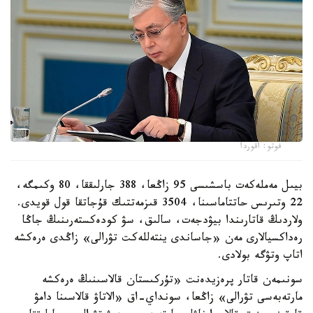
فوتو: اقوردا
بيىل مەملەكەت باسشىسى 95 زاڭعا، 388 جارلىققا، 80 وكىمگە،
22 وتىرىس حاتتاماسىنا، 3504 قىزمەتتىك قۇجاتقا قول قويدى.
ولاردىڭ قاتارىندا بيۋدجەت، سالىق، سۋ كودەكستەرىنىڭ جاڭا
رەداكسيالارى مەن «جاساندى ينتەللەكت تۋرالى» زاڭدى ەرەكشە
اتاپ وتۋگە بولادى.
سونىمەن قاتار پرەزيدەنت «تۇركىستان قالاسىنىڭ ەرەكشە
مارتەبەسى تۋرالى» زاڭعا، سونداي-اق «الاتاۋ قالاسىنا دامۋ