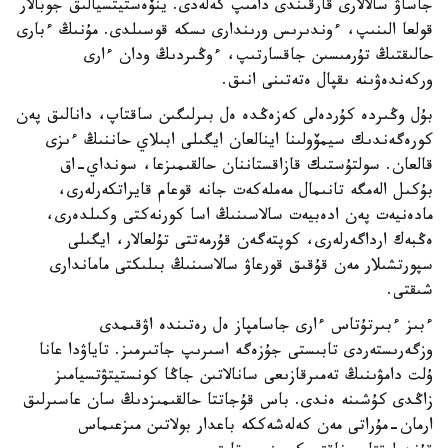
جاساۋ سالالارى قارقىندى دامىپ كەلەدى. ينۆەستيتسيالىق جوبالار
قولعا الىنىپ، ءوندىرىس ورىندارى ىسكە قوسىلدى. مۇنىڭ ءبارى
حالىقتىڭ تۇرمىسىن جاقسارتىپ، ءوڭىردىڭ ودان ءارى
وركەندەۋىنە ىقپال ەتەتىنى انىق.
بۇل وڭىردە كۇردەلى كەزەڭدە ەل بىرلىگىن ساقتاپ، دانالىق پەن
كورەگەندىك سيمۆولىنا اينالعان ايگىلى ابىلاي حاننىڭ ءىزى
قالعان. سولتۇستىك قازاقستاننان حالقىمىزعا، سونداي-اق
بۇكىل الەمگە تانىمال مەملەكەت جانە قوعام قايراتكەرلەرى،
مادەنيەت پەن ادەبيەت سالاسىنىڭ اسا كورنەكتى وكىلدەرى،
ەڭبەك ارداگەرلەرى، كوپتەگەن قۇرمەتتى تۇلعالار، ايگىلى
سپورتشىلار مەن قۇقىق قورعاۋ سالاسىنىڭ بىلىكتى ماماندارى
شىقتى.
ءبىز ءبىرتۇتاس ءارى جاسامپاز ەل رەتىندە اۋقىمدى
وزگەرىستەردى تابىستى جۇزەگە اسىرىپ جاتىرمىز. تاياۋدا عانا
ۇلت دامۋىنىڭ تەمىرقازىعى سانالاتىن جاڭا كونستيتۋتسيامىز
زاڭدى كۇشىنە ەندى. باس قۇجاتتا حالقىمىزدىڭ سان عاسىرلىق
ارمان-مۇراتى مەن كەلەشەككە باعدار بولاتىن مىزعىماس