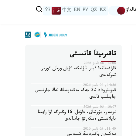
الداۋ
KZ
QZ
РУ
EN
中文
ق ز
ЎЗ
تاقىرىپقا قاتىستى
13:06, 08 تامىز 2026
قازاقستاندا ءبىر تاۋلىكتە ءۇش ورمان ءورتى
تىركەلدى
14:56, 06 تامىز 2026
قىزىلوردادا 32 جەكە مەكتەپتىڭ تەڭ جارتىسى
جابىلىپ قالدى
10:07, 06 تامىز 2026
نوسەر، بۇرشاق، داۋىل: 16 وڭىرگە اۋا رايىنا
بايلانىستى ەسكەرتۋ جاسالدى
11:40, 05 تامىز 2026
سەكسەن باتىردىڭ كىسەسى