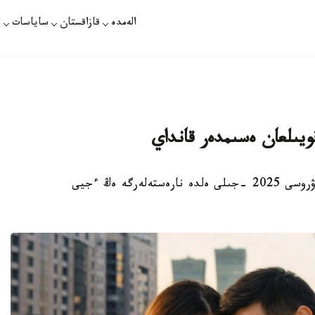
الەمدە
قازاقستان
ساياسات
ت
ويىلعان ەسىمدەر قانداي
استانا. KAZINFORM - ۇلتتىق ستاتيستيكا بيۋروسى 2025 -جىلى ەلدە نارەستەلەرگە ەڭ ءجيى