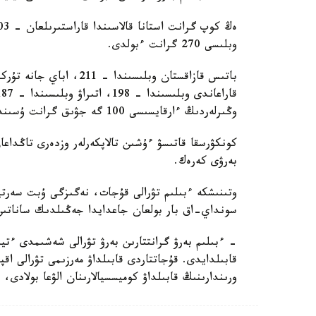
وبلىسى 270 گرانت ءبولدى.
وڭىرلەردىڭ ءارقايسىسى 100 گە جۋىق گرانت ۇسىندى.
كونكۋرسقا قاتىسۋ ءۇشىن تالاپكەرلەر وزدەرى تاڭداع
بەرۋى كەرەك.
وتىنىشكە ءبىلىم تۋرالى قۇجات، نەگىزگى ۇبت سەرت
سونداي-اق بار بولعان جاعدايدا جەڭىلدىك ساناتىن ر
- ءبىلىم بەرۋ گرانتتارىن بەرۋ تۋرالى شەشىمدى ءتي
قابىلدايدى. قۇجاتتاردى قابىلداۋ مەرزىمى تۋرالى اق
ورىندارىنىڭ قابىلداۋ كوميسسيالارىنان الۋعا بولادى،