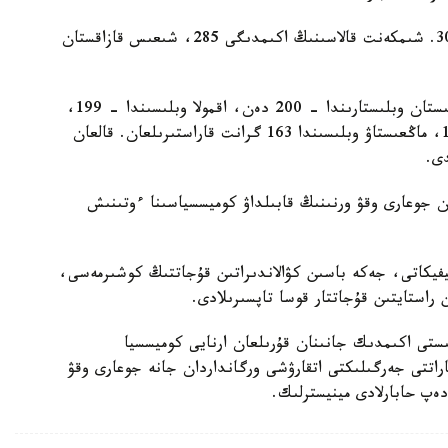
ەڭ كوپ گرانت استانا قالاسىندا قاراستىرىلعان - 303. شىمكەنت قالاسىنىڭ اكىمدىگى 285، شىعىس قازاقستان
باتىس قازاقستان وبلىسىندا – 211، اباي جانە تۇركىستان وبلىستارىندا – 200 دەن، اقمولا وبلىسىندا – 199،
قاراعاندى وبلىسىندا – 198، اتىراۋ وبلىسىندا – 187، ماڭعىستاۋ وبلىسىندا 163 گرانت قاراستىرىلعان. قالعان
ان جوعارى وقۋ ورنىنىڭ قابىلداۋ كوميسسياسىنا ءوتىنىش
يفيكاتى، جەكە باسىن كۋالاندىراتىن قۇجاتتىڭ كوشىرمەسى،
استايتىن قۇجاتتار قوسا تاپسىرىلادى.
ىستى اكىمدىك جانىنان قۇرىلعان ارنايى كوميسسيا
پاراتتى جەرگىلىكتى اتقارۋشى ورگانداردان جانە جوعارى وقۋ
 دەپ حابارلادى مينيسترلىك.