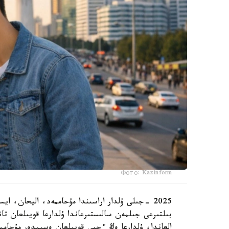
Фото: Kazinform
2025 -جىلى ۇلدار اراسىندا مۇحاممەد، اليحان، اي
بىلتىرعى جىلمەن سالىستىرعاندا ۇلدارعا قويىلعان تا
العاندا، ۇلدارعا ەڭ ءجيى قويىلعان ەسىمدەر مۇحاممە