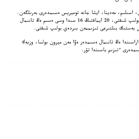
لين، اسىلىم، مەدينا، ايشا جانە توميريس ەسىمدەرى بەرىلگەن.
ايماقتاردى الىپ قاراساق، ايلين ەسىمى ەڭ تانىمال بولىپ شىقتى، 20 ايماقتىڭ 16 سىدا وسى ەسىم ەڭ تانىمال
قى بەستىك بىلتىرعى تىزىممەن بىردەي بولىپ شىقتى.
اسىندا ەڭ تانىمال ەسىمدەر ەۆا مەن ميرون بولسا، وزبەك
ىمدەرى ءتىزىم باسىندا تۇر.