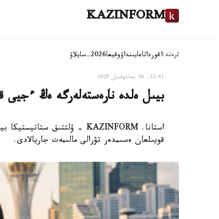
KAZINFORM
ترەند:
اقوردا
تاعايىنداۋ
وقيعا
2026-سايلاۋ
12:41, 26 جەلتوقسان 2025
بيىل ەلدە نارەستەلەرگە ەڭ ءجيى ق
قويىلعان ەسىمدەر تۋرالى مالىمەت جاريالادى.