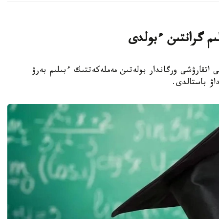
لىم گرانتىن ءبولدى
ا جەرگىلىكتى اتقارۋشى ورگاندار بولەتىن مەملەكەتتىك ءبىلىم بەرۋ
داۋ باستالدى.