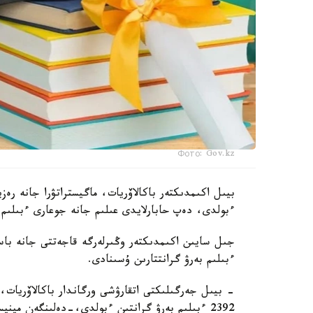
Фото: Gov.kz
ءبولدى، دەپ حابارلايدى عىلىم جانە جوعارى ءبىلىم 
جىل سايىن اكىمدىكتەر وڭىرلەرگە قاجەتتى جانە باسىم
ءبىلىم بەرۋ گرانتتارىن ۇسىنادى.
- بيىل جەرگىلىكتى اتقارۋشى ورگاندار باكالاۆريات، ما
2392 ءبىلىم بەرۋ گرانتىن ءبولدى،-دەلىنگەن مينيسترلىك حابارلاماسىندا.