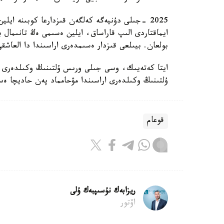
2025 -جىلى دۇنيەگە كەلگەن قىزدارعا كوبىنە اي
بولعان. بيىلعى قىزدار ەسىمدەرى اراسىندا دا العاش
ايتا كەتەيىك، وسى جىلى ورىس ۇلتىنىڭ وكىلدەرى ار
ۇلتىنىڭ وكىلدەرى اراسىندا مۋحامماد پەن حاديچا ەس
قوعام
ريزابەك نۇسىپبەك ۇلى
اۆتور