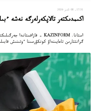
17:51, 08 تامىز 2026
اكىمدىكتەر تالاپكەرلەرگە نەشە ءبى
استانا. KAZINFORM - قازاقستاند
گرانتتارىن تاعايىنداۋ كونكۋرسىنا ءوتىنىش قابىل