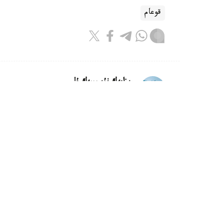
قوعام
ريزابەك نۇسىپبەك ۇلى
اۆتور
15:12, 08 تامىز 2026
ساكەن سەيفۋللين. كۇرەڭ ات
استانا. قازاقپارات. ...قوستا ۇيىقتاپ، ەرتەڭىندە
سوقىر قۇدىقتان سۋارىپ، وتتاتىپ الىپ، ەرلەدىك