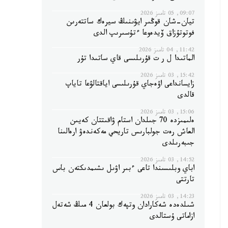
09:07, 05 تامىز 2026
تيان-شان قوڭىر ايۋىنىڭ سيرەك ساتتەرىن
فوتوتۇزاق ۆيدەوعا ءتۇسىرىپ الدى
11:42, 04 تامىز 2026
الماتىدا ل ر ت قۇرىلىسى قاي ساتىدا تۇر
15:42, 03 تامىز 2026
زايسانداعى اۋەجاي قۇرىلىسى اياقتالۋعا تاياپ
قالدى
15:06, 03 تامىز 2026
ەلىمىزدە 70 جىلدان استام ۋاقىتتان كەيىن
العاش رەت جولبارىس تاريحي مەكەندەۋ ارەالىنا
جىبەرىلدى
14:52, 03 تامىز 2026
اباي وبلىسىندا تاعى ءبىر اۋىل ىشىمدىكتەن باس
تارتتى
14:23, 03 تامىز 2026
شىلدەدە شەكارادان وتپەك بولعان 4 مىڭ شەتەل
ازاماتى ۇستالدى