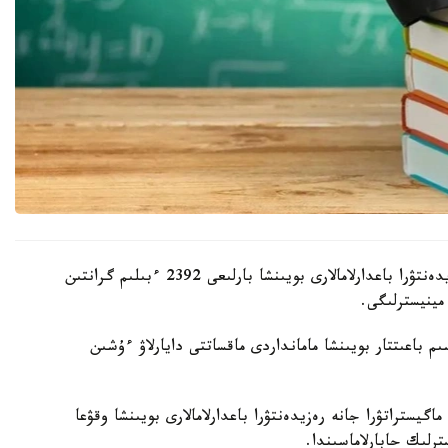
بيىل اكىمدىكتەر باكالاۆريات، ماگيستراتۋرا جانە رەزيدەنتۋرا باعدارلامالارى بويىنشا بارلىعى 2392 ءبىلىم گرانتىن
مينيسترلىگى.
 باعىتتار بويىنشا مامانداردى ماقساتتى دايارلاۋ ءۇشىن
گيستراتۋرا جانە رەزيدەنتۋرا باعدارلامالارى بويىنشا وقۋعا