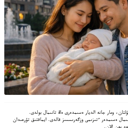
سۇلتان، ومار جانە الديار ەسىمدەرى ەڭ تانىمال بولدى.
نىمال ەسىمدەر ءتىزىمى وزگەرىسسىز قالدى. ايماقتىق تۇرعىدان
د پەن الان.