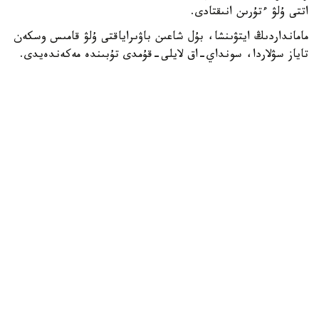
اتتى ۇلۋ ءتۇرىن انىقتادى.
مامانداردىڭ ايتۋىنشا، بۇل شاعىن باۋىراياقتى ۇلۋ قامىس وسكەن
تاياز سۋلاردا، سونداي-اق لايلى-قۇمدى تۇبىندە مەكەندەيدى.
ول سۋ ەكوجۇيەسىنىڭ ەكولوگيالىق جاعدايىن كورسەتەتىن
ماڭىزدى ينديكاتورلاردىڭ ءبىرى سانالادى. ۇلۋ كولەمى جاعىنان
كىشكەنتاي بولعانىمەن، تابيعي ورتا ءۇشىن ماڭىزى زور. ول
ورگانيكالىق قالدىقتارمەن جانە ميكروسكوپيالىق بالدىرلارمەن
قورەكتەنىپ، سۋدىڭ تابيعي تازارۋىنا ىقپال ەتەدى. سونىمەن
قاتار بالىقتار مەن سۋ قۇستارى ءۇشىن قورەك تىزبەگىنىڭ
ماڭىزدى بولىگى بولىپ تابىلادى، دەپ اتاپ ءوتتى «اقجايىق»
مەملەكەتتىك تابيعي رەزەرۆاتىنىڭ قىزمەتكەرلەرى.
قوعام
باقىتجول كاكەش
اۆتور