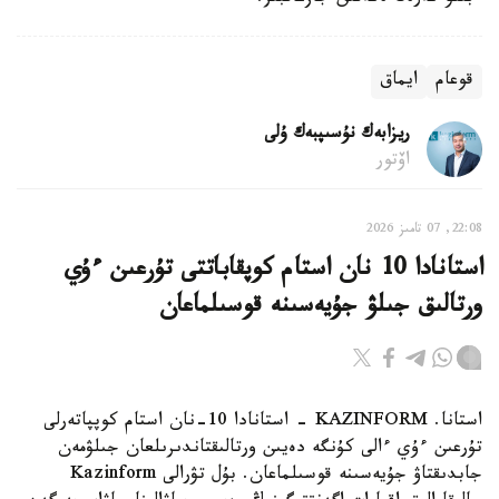
قوعام
ايماق
ريزابەك نۇسىپبەك ۇلى
اۆتور
22:08, 07 تامىز 2026
استانادا 10 نان استام كوپقاباتتى تۇرعىن ءۇي
ورتالىق جىلۋ جۇيەسىنە قوسىلماعان
استانا. KAZINFORM - استانادا 10-نان استام كوپپاتەرلى
تۇرعىن ءۇي ءالى كۇنگە دەيىن ورتالىقتاندىرىلعان جىلۋمەن
جابدىقتاۋ جۇيەسىنە قوسىلماعان. بۇل تۋرالى Kazinform