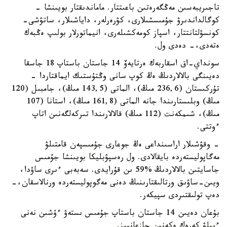
تاجىريبەسىن مەڭگەرەتىن باعىتتار. ماماندىقتار بويىنشا -
كوگالداندىرۋ جۇمىسشىلارى، كۋرەرلەر، داياشىلار، ساتۋشى-
كونسۋلتانتتار، اسپاز كومەكشىلەرى، انيماتورلار بولىپ ەڭبەك
ەتەدى،- دەدى ول.
سونداي-اق اسقاربەك ەرتايەۆ 14 جاستان باستاپ 18 جاسقا
دەيىنگى بالالاردىڭ ەڭ كوپ سانى وڭتۇستىك ايماقتاردا -
تۇركىستان (236,6 مىڭ)، الماتى (143,5 مىڭ)، جامبىل (120
مىڭ) وبلىستارىندا جانە الماتى (161,8 مىڭ)، استانا (107
مىڭ)، شىمكەنت (112 مىڭ) قالالارىندا تىركەلگەنىن اتاپ
ءوتتى.
- وقۋشىلار اراسىنداعى ەڭ جوعارى جۇمىسپەن قامتىلۋ
مەگاپوليستەردە بايقالادى. ول رەسپۋبليكا بويىنشا جۇمىس
جاسايتىن بالالاردىڭ %59 ىن قۇرايدى. سەبەبى ءىرى ساۋدا،
ويىن-ساۋىق ورتالىقتارىنىڭ دەنى مەگوپوليستەردە ورنالاسقان،-
دەپ تولىقتىردى سپيكەر.
بۇعان دەيىن 14 جاستان باستاپ جۇمىس ىستەۋ ءۇشىن نەنى
ءبىلۋ كەرەك ەكەنىن جازعانبىز.