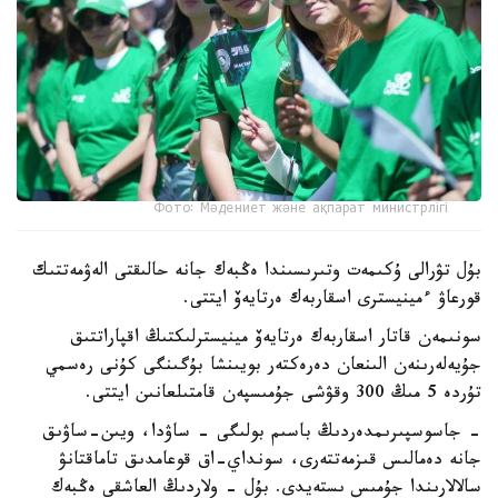
Фото: Мәдениет және ақпарат министрлігі
بۇل تۋرالى ۇكىمەت وتىرىسىندا ەڭبەك جانە حالىقتى الەۋمەتتىك
قورعاۋ ءمينيسترى اسقاربەك ەرتايەۆ ايتتى.
سونىمەن قاتار اسقاربەك ەرتايەۆ مينيسترلىكتىڭ اقپاراتتىق
جۇيەلەرىنەن الىنعان دەرەكتەر بويىنشا بۇگىنگى كۇنى رەسمي
تۇردە 5 مىڭ 300 وقۋشى جۇمىسپەن قامتىلعانىن ايتتى.
- جاسوسپىرىمدەردىڭ باسىم بولىگى - ساۋدا، ويىن-ساۋىق
جانە دەمالىس قىزمەتتەرى، سونداي-اق قوعامدىق تاماقتانۋ
سالالارىندا جۇمىس ىستەيدى. بۇل - ولاردىڭ العاشقى ەڭبەك