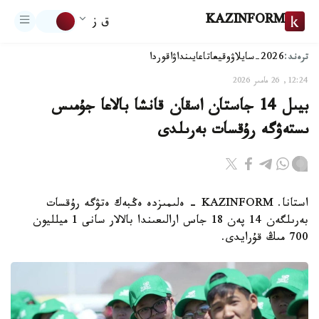
KAZINFORM
ق ز
ترەند:
2026-سايلاۋ
وقيعا
تاعايىنداۋ
اقوردا
12:24, 26 مامىر 2026
بيىل 14 جاستان اسقان قانشا بالاعا جۇمىس
ىستەۋگە رۇقسات بەرىلدى
استانا. KAZINFORM - ەلىمىزدە ەڭبەك ەتۋگە رۇقسات
بەرىلگەن 14 پەن 18 جاس ارالىعىندا بالالار سانى 1 ميلليون
700 مىڭ قۇرايدى.