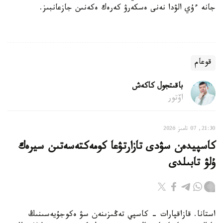
جانە ءۇي الۋدا نەنى ەسكەرۋ كەرەك ەكەنىن جازعانبىز.
قوعام
باقىتجول كاكەش
اۆتور
21:30, 07 تامىز 2026
كاسپيدەن سۋدى تازارتۋعا كومەكتەسەتىن سيرەك
ۇلۋ تابىلدى
استانا. قازاقپارات - كاسپي تەڭىزىنەن سۋ ەكوجۇيەسىنىڭ