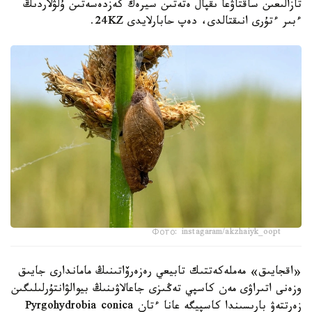
تازالىعىن ساقتاۋعا ىقپال ەتەتىن سيرەك كەزدەسەتىن ۇلۋلاردىڭ
ءبىر ءتۇرى انىقتالدى، دەپ حابارلايدى 24KZ.
Фото: instagaram/akzhaiyk_oopt
«اقجايىق» مەملەكەتتىك تابيعي رەزەرۆاتىنىڭ ماماندارى جايىق
وزەنى اتىراۋى مەن كاسپي تەڭىزى جاعالاۋىنىڭ بيوالۋانتۇرلىلىگىن
زەرتتەۋ بارىسىندا كاسپيگە عانا ءتان Pyrgohydrobia conica