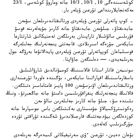
كوشەسىندەگى 10, 10/1, 10/3 جانە وماروۆ كوشەسى، 23/1
مەكەنجايلارىنداعى تۇرعىن ۇيلەر بار.
- كوپ پاتەرلى تۇرعىن ۇيلەردى ورتالىقتاندىرىلعان سۋمەن
جابدىقتاۋ، جىلۋمەن جابدىقتاۋ جانە كارىز جۇيەلەرىنە قوسۋ
قۇرىلىس سالۋشىلار تاراپىنان بەرىلگەن تەحنيكالىق شارتتارعا
سايكەس جۇزەگە اسىرىلادى. قاجەتتى ينجەنەرلىك جەلىلەرگە
قوسىلماعان كوپپاتەرلى تۇرعىن ۇيلەردى پايدالانۋعا بەرۋگە جول
بەرىلمەيدى، — دەلىنگەن جاۋاپتا.
سونىمەن قاتار استانا قالاسىنىڭ كوممۋنالدىق شارۋاشىلىق
باسقارماسىنىڭ اقپاراتىنا سايكەس، بۇگىندە ەلوردا تۇرعىندارى
ورتالىقتاندىرىلعان اۋىزسۋمەن 100 پايىز قامتاماسىز ەتىلگەن.
قالانىڭ ينجەنەرلىك ينفراقۇرىلىمىن دامىتۋ جانە جاڭعىرتۋ، ونىڭ
ىشىندە سۋ، جىلۋ جانە كارىز جەلىلەرىن سالۋ مەن
رەكونسترۋكسيالاۋ جۇمىستارى بەكىتىلگەن باس جوسپارعا جانە
كوزدەلگەن بيۋدجەتتىك قارجىلاندىرۋ شەگىندە تۇراقتى تۇردە
جۇرگىزىلىپ كەلەدى.
بۇعان دەيىن، تۇرعىن ءۇي سەرتيفيكاتى كىمدەرگە بەرىلەدى