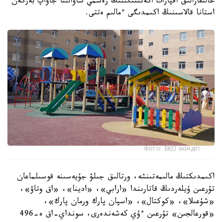
حالىقارالىق اقپارات اگەنتتىگىنىڭ رەسمي ساۋالىنا جاۋاپ بەرگەن
استانا قالاسىنىڭ اكىمدىگى ءمالىم ەتتى.
Фото: БҚО әкімдігі
اكىمدىكتىڭ مالىمەتىنشە، ورتالىق جىلۋ جۇيەسىنە قوسىلماعان
تۇرعىن ۇيلەردىڭ قاتارىندا «ارابي»، «ادينا»، «اق وتاۋ»،
«شۇعىلا»، «كوكتال»، «اسپان پارك ورمان پارك»،
«قورعالجىن» تۇرعىن ءۇي كەشەندەرى، سونداي-اق ە-496