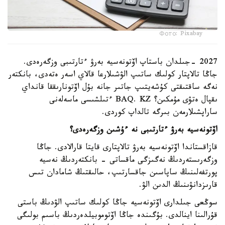
Фото: Pixabay
2027 -جىلدان باستاپ اۆتونەسيە بەرۋ ءتارتىبى وزگەرەدى.
جاڭا تالاپتار كولىك ساتىپ الۋشىلارعا قالاي اسەر ەتەدى، بانكتەر
نەگە ساقتىقتى كۇشەيتىپ جاتىر جانە بۇل اۆتونارىققا قانداي
ىقپال ەتۋى مۇمكىن؟ BAQ. KZ ءتىلشىسى ماسەلەنى
ساراپشىلارمەن بىرگە تالداپ كوردى.
اۆتونەسيە بەرۋ ءتارتىبى نە ءۇشىن وزگەرەدى؟
قازاقستاندا اۆتونەسيە بەرۋ تالاپتارى قايتا قارالادى. جاڭا
وزگەرىستەردىڭ نەگىزگى ماقساتى - بانكتەردىڭ نەسيە
پورتفەلىنىڭ ساپاسىن جاقسارتىپ، حالىقتىڭ شامادان تىس
قارىزدانۋىنىڭ الدىن الۋ.
سوڭعى جىلدارى اۆتونەسيە جاڭا كولىك ساتىپ الۋدىڭ باستى
قۇرالىنا اينالدى. بۇگىندە جاڭا اۆتوموبيلدەردىڭ باسىم بولىگى