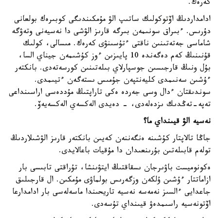
كەرەك.
ادامداردىڭ اۆتوكولىك ساتىپ الۋ مۇمكىندىگى كوبىرەك بولعانى
دۇرىس. ءبىراق سونىمەن بىرگە قارىز الۋشى دا نەسيەنى وتەۋگە
شاماسى جەتەتىنىن ناقتى ءتۇسىنۋى كەرەك. مىسالى، كولىك
قۇنىنىڭ كەم دەگەندە 10 پايىزىن ءوز كۇشىمەن جيناي السا،
بۇل ونىڭ قارجىسىن جوسپارلاي بىلەتىنىن كورسەتەدى. بانكتەر
ءۇشىن سەنىمدى كليەنتپەن جۇمىس ىستەگەن ءتيىمدى.
سوندىقتان ءدال وسى جەردە ەكى تاراپتىڭ مۇددەسى اراسىنداعى
تەپە-تەڭدىك ىزدەلەدى، - دەيدى الەكسەي الەكسەيەۆ.
نەسيە الۋ قيىنداي ما؟
جاڭا تالاپتار كۇشىنە ەنگەننەن كەيىن بانكتەر قارىز الۋشىلاردىڭ
تولەم قابىلەتىن بۇرىنعىدان دا مۇقيات باعالايدى.
ەكونوميست باۋىرجان ىسقاقتىڭ ايتۋىنشا، تۇراقتى تابىسى بار
ازاماتتار ءۇشىن ۇلكەن وزگەرىس بولماۋى مۇمكىن. ال قارجىلىق
جاعدايى ءالسىز نەمەسە نەسيە تاريحىندا ماسەلەسى بار ادامدارعا
اۆتونەسيە راسىمدەۋ قيىنداي تۇسەدى.