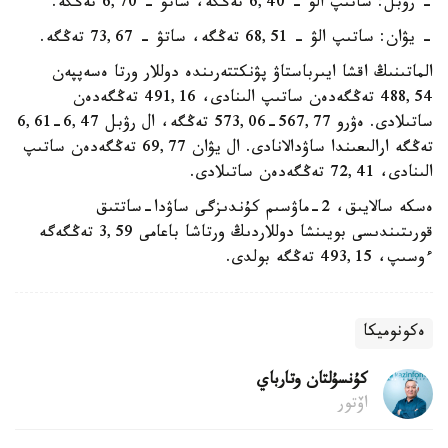
- رۋبل: ساتىپ الۋ - 6,40 تەڭگە، ساتۋ - 6,70 تەڭگە.
- يۋان: ساتىپ الۋ - 68,51 تەڭگە، ساتۋ - 73,67 تەڭگە.
الماتىنىڭ اقشا ايىرباستاۋ پۋنكتتەرىندە دوللار ورتا ەسەپپەن
488,54 تەڭگەدەن ساتىپ الىنادى، 491,16 تەڭگەدەن
ساتىلادى. ەۋرو 567,77-573,06 تەڭگە، ال رۋبل 6,47-6,61
تەڭگە ارالىعىندا ساۋدالانادى. ال يۋان 69,77 تەڭگەدەن ساتىپ
الىنادى، 72,41 تەڭگەدەن ساتىلادى.
ەسكە سالايىق، 2-ماۋسىم كۇندىزگى ساۋدا-ساتتىق
قورىتىندىسى بويىنشا دوللاردىڭ ورتاشا باعامى 3,59 تەڭگەگە
ءوسىپ، 493,15 تەڭگە بولدى.
ەكونوميكا
كۇنسۇلتان وتارباي
اۆتور