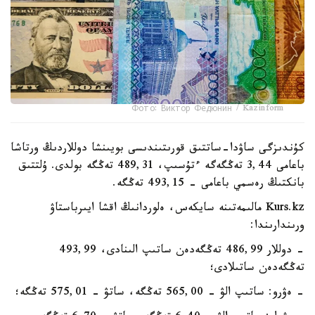
Фото: Виктор Федюнин / Kazinform
كۇندىزگى ساۋدا-ساتتىق قورىتىندىسى بويىنشا دوللاردىڭ ورتاشا
باعامى 3,44 تەڭگەگە ءتۇسىپ، 489,31 تەڭگە بولدى. ۇلتتىق
بانكتىڭ رەسمي باعامى - 493,15 تەڭگە.
Kurs.kz مالىمەتىنە سايكەس، ەلوردانىڭ اقشا ايىرباستاۋ
ورىندارىندا:
- دوللار 486,99 تەڭگەدەن ساتىپ الىنادى، 493,99
تەڭگەدەن ساتىلادى؛
- ەۋرو: ساتىپ الۋ - 565,00 تەڭگە، ساتۋ - 575,01 تەڭگە؛