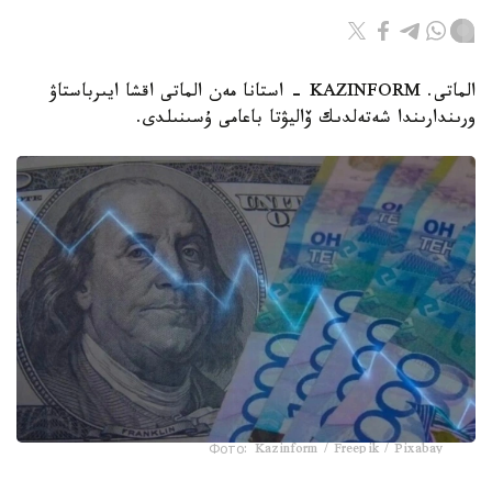
الماتى. KAZINFORM - استانا مەن الماتى اقشا ايىرباستاۋ
ورىندارىندا شەتەلدىك ۆاليۋتا باعامى ۇسىنىلدى.
Фото: Kazinform / Freepik / Pixabay