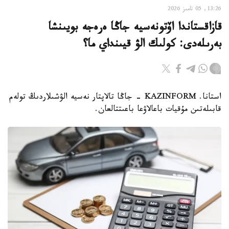
13:26, 05 تامىز 2026
قازاقستاندا اۆتونەسيە جاڭا ەرەجە بويىنشا
بەرىلەدى: كولىك الۋ قيىنداي ما؟
استانا. KAZINFORM - جاڭا تالاپتار نەسيە الۋشىلاردىڭ تولەم
قابىلەتىن مۇقيات باعالاۋعا باعىتتالعان.