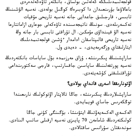
قولجەتىمدىلىككە كەلەتىن بولساق، بانكتەر تاۋەكەلدەردى
باعالاۋعا بۇرىنعىدان دا كوبىرەك كوڭىل بولەدى. نەسيە الۋشىنىڭ
تابىسى، قارجىلىق جاعدايى جانە نەسيە تاريحى مۇقيات
تەكسەرىلەدى. سونىڭ ناتيجەسىندە تاۋەكەلى جوعارى ازاماتتارعا
نەسيە الۋ قيىنداۋى مۇمكىن. ال تۇراقتى تابىسى بار جانە وڭ
نەسيە تاريحى قالىپتاسقان ادامدار ءۇشىن قولجەتىمدىلىك
ايتارلىقتاي وزگەرمەيدى، - دەيدى ول.
ساراپشىنىڭ پىكىرىنشە، ۇزاق مەرزىمدە بۇل ساياسات بانكتەردىڭ
نەسيە پورتفەلىنىڭ ساپاسىن جاقسارتىپ، قارجى سەكتورىنداعى
تۇراقتىلىقتى كۇشەيتەدى.
اۆتونارىققا اسەرى قانداي بولادى؟
ساراپشىلاردىڭ پىكىرىنشە، جاڭا تالاپتار اۆتوكولىك نارىعىندا
توڭكەرىس جاساي قويمايدى.
الەكسەي الەكسەيەۆتىڭ ايتۋىنشا، بۇگىنگى كۇنى جاڭا
كولىكتەردىڭ شامامەن 70 پايىزى نەسيە ارقىلى ساتىپ الىنادى.
سوندىقتان سۇرانىس ساقتالادى.