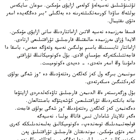
تۇتىنۋشىلىق نەسيەلەۋ كولەمى ازايۋى مۇمكىن. سوعان سايكەس
بولشەك ساۋدا كورسەتكىشتەرىنە دە بەلگىلى ءبىر دەڭگەيدە اسەر
ەتۋى ىقتيمال.
قىسقا مەرزىمدە نەسيە الاتىن ازاماتتاردىڭ سانى ازايۋى مۇمكىن.
الايدا ۇزاق مەرزىمدە حالىقتىڭ قارجىلىق تۇراقتىلىعى ارتادى.
ازاماتتار تابىسىنىڭ باسىم بولىگىن نەسيە وتەۋگە ەمەس، باسقا دا
قاجەتتىلىكتەرگە جۇمساي الادى. بۇل ەكونوميكانىڭ تۇراقتى
دامۋىنا وڭ اسەر ەتەدى، - دەيدى ەكونوميست.
سونىمەن بىرگە ول كەز كەلگەن رەتتەۋدىڭ دە ءوز شەگى بولۋى
كەرەكتىگىن ەسكەرتەدى.
بۇل وزگەرىستەر ەڭ الدىمەن قارجىلىق تاۋەكەلدەردى ازايتۋعا
جانە بانكتەردىڭ تۇراقتىلىعىن كۇشەيتۋگە باعىتتالعان.
دەگەنمەن كەز كەلگەن رەتتەۋدىڭ ءوز شەگى بولۋى قاجەت.
ەگەر تالاپتار شامادان تىس قاتاڭ بولسا، نەسيەگە
قولجەتىمدىلىك تومەندەپ، ەكونوميكالىق بەلسەندىلىككە كەرى
اسەر ەتۋى مۇمكىن. سوندىقتان قارجىلىق تۇراقتىلىق پەن