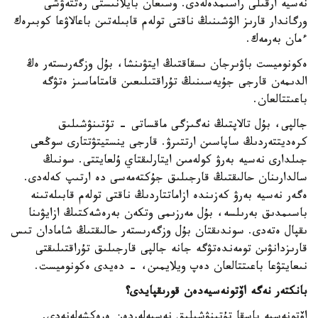
نەسيە ارقىلى راسىمدەلەدى. وسىعان بايلانىستى رەتتەۋشى
ورگاندار قارىز الۋشىنىڭ ناقتى تولەم قابىلەتىن باعالاۋعا كوبىرەك
ءمان بەرمەك.
ەكونوميست باۋىرجان ىسقاقتىڭ ايتۋىنشا، بۇل وزگەرىستەر ەڭ
الدىمەن قارجى جۇيەسىنىڭ تۇراقتىلىعىن قامتاماسىز ەتۋگە
باعىتتالعان.
جالپى، بۇل تالاپتىڭ نەگىزگى ماقساتى - تۇتىنۋشىلىق
كرەديتتەردىڭ ساپاسىن ارتتىرۋ. قارجى ينستيتۋتتارى سوڭعى
جىلدارى نەسيە بەرۋ كولەمىن ايتارلىقتاي ۇلعايتتى. سونىڭ
سالدارىنان حالىقتىڭ قارجىلىق جۇكتەمەسى دە ارتىپ كەلەدى.
ەگەر نەسيە بەرۋ كەزىندە ازاماتتاردىڭ ناقتى تولەم قابىلەتىنە
باسىمدىق بەرىلسە، بۇل مەرزىمى وتكەن بەرەشەكتىڭ ازايۋىنا
ىقپال ەتەدى. سوندىقتان بۇل وزگەرىستەر حالىقتىڭ شامادان تىس
قارىزدانۋىن تومەندەتۋگە جانە جالپى قارجىلىق تۇراقتىلىقتى
نىعايتۋعا باعىتتالعان دەپ ويلايمىن، - دەيدى ەكونوميست.
بانكتەر نەگە اۆتونەسيەدەن قورىقپايدى؟
اۆتونەسيە باسقا تۇتىنۋشىلىق نەسيەلەردەن ەرەكشەلەنەدى.