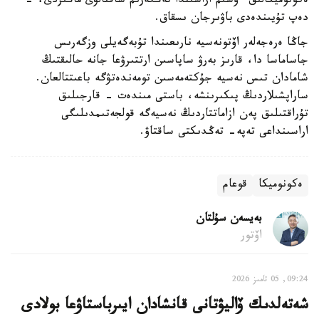
ەكونوميكالىق ءوسىم اراسىندا تەڭگەرىم ساقتالۋى ماڭىزدى، -
دەپ تۇيىندەدى باۋىرجان ىسقاق.
جاڭا ەرەجەلەر اۆتونەسيە نارىعىندا تۇبەگەيلى وزگەرىس
جاساماسا دا، قارىز بەرۋ ساپاسىن ارتتىرۋعا جانە حالىقتىڭ
شامادان تىس نەسيە جۇكتەمەسىن تومەندەتۋگە باعىتتالعان.
ساراپشىلاردىڭ پىكىرىنشە، باستى مىندەت - قارجىلىق
تۇراقتىلىق پەن ازاماتتاردىڭ نەسيەگە قولجەتىمدىلىگى
اراسىنداعى تەپە- تەڭدىكتى ساقتاۋ.
ەكونوميكا
قوعام
بەيسەن سۇلتان
اۆتور
09:24, 05 تامىز 2026
شەتەلدىك ۆاليۋتانى قانشادان ايىرباستاۋعا بولادى