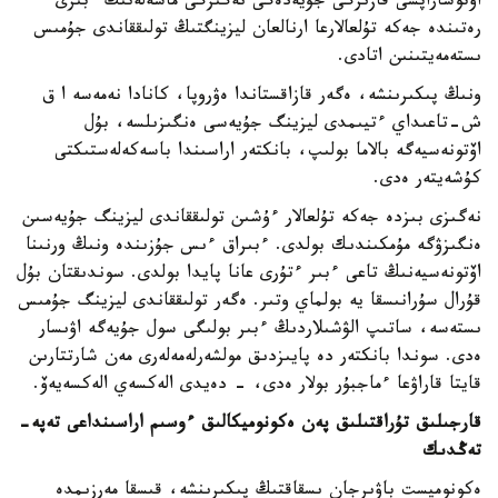
اۆتوساراپشى قازىرگى جۇيەدەگى نەگىزگى ماسەلەنىڭ ءبىرى
رەتىندە جەكە تۇلعالارعا ارنالعان ليزينگتىڭ تولىققاندى جۇمىس
ىستەمەيتىنىن اتادى.
ونىڭ پىكىرىنشە، ەگەر قازاقستاندا ەۋروپا، كانادا نەمەسە ا ق
ش-تاعىداي ءتيىمدى ليزينگ جۇيەسى ەنگىزىلسە، بۇل
اۆتونەسيەگە بالاما بولىپ، بانكتەر اراسىندا باسەكەلەستىكتى
كۇشەيتەر ەدى.
نەگىزى بىزدە جەكە تۇلعالار ءۇشىن تولىققاندى ليزينگ جۇيەسىن
ەنگىزۋگە مۇمكىندىك بولدى. ءبىراق ءىس جۇزىندە ونىڭ ورنىنا
اۆتونەسيەنىڭ تاعى ءبىر ءتۇرى عانا پايدا بولدى. سوندىقتان بۇل
قۇرال سۇرانىسقا يە بولماي وتىر. ەگەر تولىققاندى ليزينگ جۇمىس
ىستەسە، ساتىپ الۋشىلاردىڭ ءبىر بولىگى سول جۇيەگە اۋىسار
ەدى. سوندا بانكتەر دە پايىزدىق مولشەرلەمەلەرى مەن شارتتارىن
قايتا قاراۋعا ءماجبۇر بولار ەدى، - دەيدى الەكسەي الەكسەيەۆ.
قارجىلىق تۇراقتىلىق پەن ەكونوميكالىق ءوسىم اراسىنداعى تەپە-
تەڭدىك
ەكونوميست باۋىرجان ىسقاقتىڭ پىكىرىنشە، قىسقا مەرزىمدە