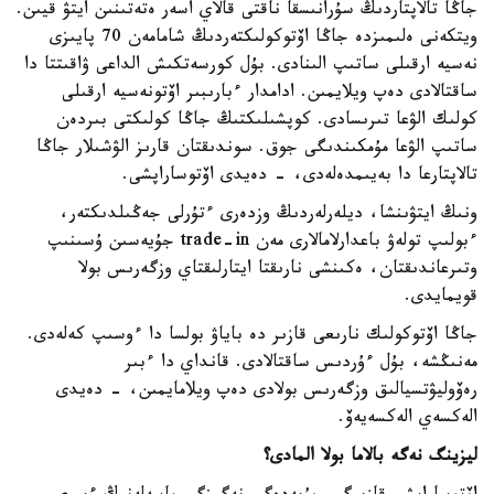
جاڭا تالاپتاردىڭ سۇرانىسقا ناقتى قالاي اسەر ەتەتىنىن ايتۋ قيىن.
ويتكەنى ەلىمىزدە جاڭا اۆتوكولىكتەردىڭ شامامەن 70 پايىزى
نەسيە ارقىلى ساتىپ الىنادى. بۇل كورسەتكىش الداعى ۋاقىتتا دا
ساقتالادى دەپ ويلايمىن. ادامدار ءبارىبىر اۆتونەسيە ارقىلى
كولىك الۋعا تىرىسادى. كوپشىلىكتىڭ جاڭا كولىكتى بىردەن
ساتىپ الۋعا مۇمكىندىگى جوق. سوندىقتان قارىز الۋشىلار جاڭا
تالاپتارعا دا بەيىمدەلەدى، - دەيدى اۆتوساراپشى.
ونىڭ ايتۋىنشا، ديلەرلەردىڭ وزدەرى ءتۇرلى جەڭىلدىكتەر،
ءبولىپ تولەۋ باعدارلامالارى مەن trade-in جۇيەسىن ۇسىنىپ
وتىرعاندىقتان، ەكىنشى نارىقتا ايتارلىقتاي وزگەرىس بولا
قويمايدى.
جاڭا اۆتوكولىك نارىعى قازىر دە باياۋ بولسا دا ءوسىپ كەلەدى.
مەنىڭشە، بۇل ءۇردىس ساقتالادى. قانداي دا ءبىر
رەۆوليۋتسيالىق وزگەرىس بولادى دەپ ويلامايمىن، - دەيدى
الەكسەي الەكسەيەۆ.
ليزينگ نەگە بالاما بولا المادى؟