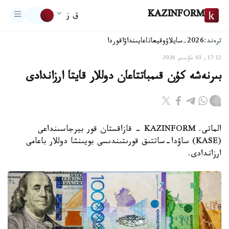
KAZINFORM
ق ز
ترەند:
2026-سايلاۋ
وقيعا
تاعايىنداۋ
اقوردا
17:12, 03 ماۋسىم 2026
بىرنەشە كۇن قىمباتتاعان دوللار قايتا ارزاندادى
الماتى. KAZINFORM - قازاقستان قور بيرجاسىنداعى
(KASE) ساۋدا-ساتتىق قورىتىندىسى بويىنشا دوللار باعامى
ارزاندادى.