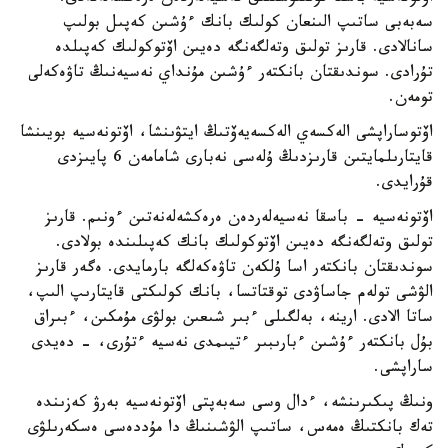
سەبەبى ساتىپ الىنعان كولىك بانك ءۇشىن كەپىل بولىپ
سانالادى. قارىز تولىق وتەلگەنگە دەيىن اۆتوكولىك كەپىلدە
تۇرادى. سوندىقتان بانكتەر ءۇشىن مۇنداي نەسيەنىڭ تاۋەكەلى
تومەن.
اۆتوساراپشى الەكسەي الەكسەيەۆتىڭ ايتۋىنشا، اۆتونەسيە بويىنشا
قايتارىلمايتىن قارىزدىڭ ۇلەسى نەبارى شامامەن 6 پايىزدى
قۇرايدى.
اۆتونەسيە - باسقا نەسيەلەردەن ەرەكشەلەنەتىن ءونىم. قارىز
تولىق وتەلگەنگە دەيىن اۆتوكولىك بانك كەپىلىندە بولادى.
سوندىقتان بانكتەر اسا ۇلكەن تاۋەكەلگە بارمايدى. ەگەر قارىز
الۋشى تولەم جاساۋدى توقتاتسا، بانك كولىكتى قايتارىپ الىپ،
ساتا الادى. ارينە، بەلگىلى ءبىر شىعىن بولۋى مۇمكىن، ءبىراق
بۇل بانكتەر ءۇشىن ءبارىبىر ءتيىمدى نەسيە ءتۇرى، - دەيدى
ساراپشى.
ونىڭ پىكىرىنشە، ءدال وسى سەبەپتى اۆتونەسيە بەرۋ كەزىندە
تەك بانكتىڭ ەمەس، ساتىپ الۋشىنىڭ دا مۇددەسى ەسكەرىلۋى