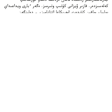
جەرلەستەرىڭىز رەتىندە ماعان ەرەكشە دەمەۋ كورسەتىپ
كەلەسىزدەر. قازىر ۆيزانى كۇتىپ وتىرمىز. ەگەر ءبارى ويداعىداي
بولسا، جاقىن كۇندەرى امەريكاعا اتتانامىز، - دەلىنگەن
حابارلامادا.
بۇعان دەيىن جانىبەك ءالىمحان ۇلى جاڭا سالماق دارەجەسىندە
WBO رەيتينگىندە جەكپە-جەكسىز-اق ەكىنشى ورىنعا
كوتەرىلگەنى حابارلانعان بولاتىن.
ءالىمحان ۇلى سوڭعى جەكپە-جەگىن 2025 -جىلعى 5-
ساۋىردە استانادا وتكىزىپ، فرانسيالىق اناۋەل نگاميسسەنگەنى
نوكاۋتپەن جەڭدى. سول كەزدەسۋدە ول ورتا سالماقتاعى WBO
جانە IBF چەمپيوندىق بەلبەۋلەرىن ءساتتى قورعاعان ەدى.
كەيىن ورتا سالماقتاعى WBA چەمپيونىمەن وتەتىن بىرىكتىرۋ
جەكپە-جەگى قارساڭىندا قارسىلاسىنىڭ دوپينگ سىناماسى وڭ
ناتيجە كورسەتىپ، كەزدەسۋ وتپەي قالدى. قارسىلاسى 2026
-جىلدىڭ جەلتوقسانىنا دەيىن سپورتتان شەتتەتىلىپ، IBF
تيتۋلىنان ايىرىلدى. ال جانىبەكتىڭ WBO چەمپيوندىق بەلبەۋى
وزىندە ساقتالىپ قالدى.