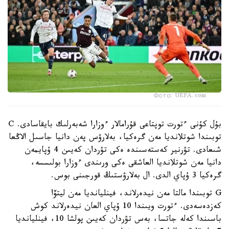
Фото: UEFA.com
بۇل كۇنى ءتورت توپتاعى قۇرامالار ءوزارا شەبەرلىك بايقاسادى. C
توبىندا شوتلانديا مەن گرەكيا، بەلارۋس پەن دانيا جاسىل الاڭعا
شىعادى. تۋرنير كەستەسىندە ەكى تۋردان كەيىن 4 ۇپايمەن
دانيا مەن شوتلانديا العاشقى ەكى ورىندى ءوزارا بولىسسە،
گرەكيا 3 ۇپاي الدى. ال بەلارۋستىڭ قورجىنى بوس.
G توبىندا مالتا مەن نيدەرلاند، فينليانديا مەن ليتۆا
كەزدەسەدى. ءتورت ويىندا 10 ۇپاي العان نيدەرلاند كوش
باسىندا كەلە جاتسا، بەس تۋردان كەيىن پولشا 10، فينليانديا