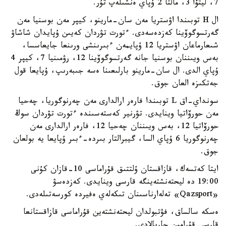
7، ليتۆا 3، مالتا 2 ۇپاي ەنشىلەپ تۇر.
ال H توبىندا اۋستريا مەن سان-مارينو، كيپر مەن بوسنيا مەن
گەرتسوگوۆينا كەزدەسەدى. ءتورت تۋردان كەيىن ۇپايدان شاشاۋ
شىعارماعان اۋستريا 12 ۇپايمەن ءبىرىنشى ورىنعا جايعاسسا،
بەس ويىننان بوسنيا جانە گەرتسوگوۆينا 12، رۋمىنيا 7، كيپر 4
ۇپاي الدى. ال سان-مارينو بارلىعىنا ەسە جىبەرىپ، ۇپايعا قول
جەتكىزە العان جوق.
سونداي-اق L توبىندا فارەر ارالدارى مەن چەرنوگوريا، چەحيا
مەن حورۆاتيا وينايدى. تۋرنير كەستەسىندە ءتورت تۋردان سوڭ
حورۆاتيا 12، بەس ويىننان چەحيا 12، فارەر ارالدارى مەن
چەرنوگوريا 6 ۇپاي السا، گيبرالتار بىردە-ءبىر ۇپايعا يە بولعان
جوق.
ايتا كەتسەك، قازاقستان ۇلتتىق قۇراماسى 10-قازان كۇنى
19:00 دە ليحتەنشتەينگە قارسى وينايدى. كەزدەسۋ
«Qazsport» تەلەارناسىنان تىكەلەي ەفيردە كورسەتىلەدى.
ەسكە سالساق، فۋتبولدان ليحتەنشتەين قۇراماسى قازاقستانعا
قارسى قۇرامىن جاريالادى.