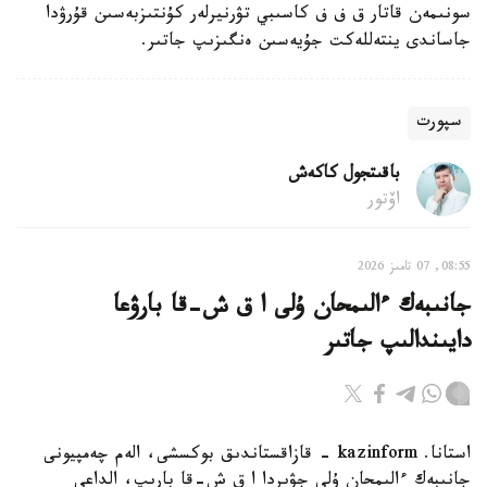
سونىمەن قاتار ق ف ف كاسىبي تۋرنيرلەر كۇنتىزبەسىن قۇرۋدا
جاساندى ينتەللەكت جۇيەسىن ەنگىزىپ جاتىر.
سپورت
باقىتجول كاكەش
اۆتور
08:55, 07 تامىز 2026
جانىبەك ءالىمحان ۇلى ا ق ش-قا بارۋعا
دايىندالىپ جاتىر
استانا. kazinform - قازاقستاندىق بوكسشى، الەم چەمپيونى
جانىبەك ءالىمحان ۇلى جۋىردا ا ق ش-قا بارىپ، الداعى