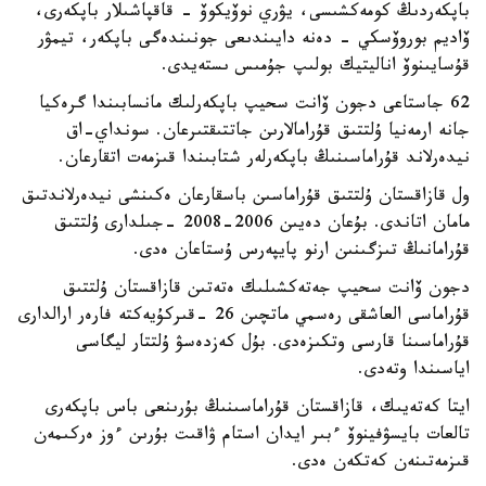
باپكەردىڭ كومەكشىسى، يۋري نوۆيكوۆ - قاقپاشىلار باپكەرى،
ۆاديم بوروۆسكي - دەنە دايىندىعى جونىندەگى باپكەر، تيمۋر
قۇسايىنوۆ اناليتيك بولىپ جۇمىس ىستەيدى.
62 جاستاعى دجون ۆانت سحيپ باپكەرلىك مانسابىندا گرەكيا
جانە ارمەنيا ۇلتتىق قۇرامالارىن جاتتىقتىرعان. سونداي-اق
نيدەرلاند قۇراماسىنىڭ باپكەرلەر شتابىندا قىزمەت اتقارعان.
ول قازاقستان ۇلتتىق قۇراماسىن باسقارعان ەكىنشى نيدەرلاندتىق
مامان اتاندى. بۇعان دەيىن 2006-2008 -جىلدارى ۇلتتىق
قۇرامانىڭ تىزگىنىن ارنو پايپەرس ۇستاعان ەدى.
دجون ۆانت سحيپ جەتەكشىلىك ەتەتىن قازاقستان ۇلتتىق
قۇراماسى العاشقى رەسمي ماتچىن 26 -قىركۇيەكتە فارەر ارالدارى
قۇراماسىنا قارسى وتكىزەدى. بۇل كەزدەسۋ ۇلتتار ليگاسى
اياسىندا وتەدى.
ايتا كەتەيىك، قازاقستان قۇراماسىنىڭ بۇرىنعى باس باپكەرى
تالعات بايسۋفينوۆ ءبىر ايدان استام ۋاقىت بۇرىن ءوز ەركىمەن
قىزمەتىنەن كەتكەن ەدى.