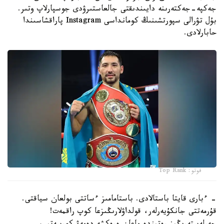
جەكپە-جەكتەرىنە دايىندىقتى جالعاستىرۋدى جوسپارلاپ وتىر.
بۇل تۋرالى سپورتشىنىڭ كومانداسى Instagram پاراقشاسىندا
حابارلادى.
فوتو: Top Rank
- ءبارى قايتا باستالادى. باستامامىز ءساتتى بولعان سياقتى.
قۇرمەتتى جانكۇيەرلەر، قولداۋلارىڭىزعا كوپ راقمەت!