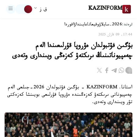
KAZINFORM
ق ز
ترەند:
2026-سايلاۋ
وقيعا
تاعايىنداۋ
اقوردا
17:44, 09 قازان 2025
بۇگىن فۋتبولدان ەۋروپا قۇرلىعىندا الەم
چەمپيوناتىنىڭ ىرىكتەۋ كەزەڭى ويىندارى وتەدى
استانا. KAZINFORM - بۇگىن فۋتبولدان 2026-جىلعى الەم
چەمپيوناتى ىرىكتەۋ كەزەڭىندە ەۋروپا قۇرلىعى بويىنشا كەزەكتى
تۋر ويىندارى وتەدى.