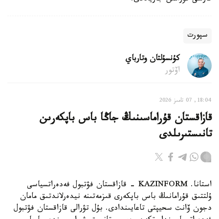
سپورت
كۇنسۇلتان وتارباي
اۆتور
18:04, 07 تامىز 2026
قازاقستان قۇراماسىنىڭ جاڭا باس باپكەرىن
تانىستىرىلدى
استانا. KAZINFORM - قازاقستان فۋتبول فەدەراتسياسى
ۇلتتىق قۇرامانىڭ باس باپكەرى قىزمەتىنە نيدەرلاندتىق مامان
دجون ۆانت سحيپتى تاعايىندادى. بۇل تۋرالى قازاقستان فۋتبول