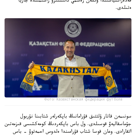
فەدەراتسياسىندا وتكەن رەسمي تانىستىرۋ راسىمىندە جاريا
ەتىلدى.
Фото: Казахстанская федерация футбола
سونىمەن قاتار ۇلتتىق قۇرامانىڭ باپكەرلەر شتابىنا نۇربول
جۇماسقاليەۆ قوسىلدى. ول باس باپكەردىڭ كومەكشىسى قىزمەتىن
اتقارادى. وعان قوسا شتاب قۇرامىندا ەلدوس احمەتوۆ - باس