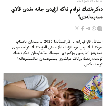
12:10, 06 تامىز 2026
دەكرەتتىك تولەم نەگە ازايدى جانە ەندى قالاي
ەسەپتەلەدى؟
استانا. قازاقپارات - قازاقستاندا 2026 -جىلدان باستاپ
جۇكتىلىك پەن بوسانۋعا بايلانىستى الەۋمەتتىك تولەمدەردى
ەسەپتەۋ ءتارتىبى وزگەردى. سونىڭ سالدارىنان دەكرەتتىك
تولەمدەردىڭ ورتاشا مولشەرى بىلتىرعىمەن سالىستىرعاندا
تومەندەگەن.