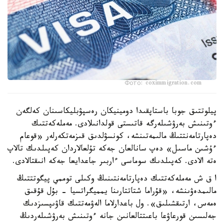
Фото: coximmigration.com
پيلوتتىق جوبا باستاپقىدا دومينيكان رەسپۋبليكاسىنان كەلگەن
ءوتىنىش بەرۋشىلەرگە قاتىستى قولدانىلادى. مەملەكەتتىك
دەپارتامەنتتىڭ مالىمەتىنشە، كونسۋلدىق قىزمەتكەرلەر «قوعام
ءۇشىن ماسىل» دەپ سانالعان جەكە تۇلعالاردان كەپىلدىك تالاپ
ەتە الادى. كەپىلدىك سوماسى ءاربىر جاعدايعا جەكە انىقتالادى.
ا ق ش مەملەكەتتىك دەپارتامەنتىنىڭ وكىلى توممي پيگوتتتىڭ
مالىمدەۋىنشە، «قۇراما شتاتتارىنا يمميگراتسيا - بۇل قۇقىق
ەمەس، ارتىقشىلىق». ول باعدارلاما الەۋمەتتىك قاۋىپسىزدىك
جەلىسىن قورعاۋعا باعىتتالعانىن جانە ءوتىنىش بەرۋشىلەردىڭ