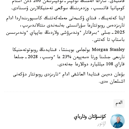
قامتيدى. شاراعا الەمنىڭ تۇكپىر-تۇكپىرىنەن 200 دەن استام
كومپانيا قاتىسىپ، وزدەرىنىڭ سوڭعى تەحنيكالارىن ۇسىنادى.
ايتا كەتەيىك، قىتاي ۇكىمەتى مەملەكەتتىك كاسىپورىنداردا ادام
تارىزدەس روبوتتارعا سۇرانىستى بەلسەندى ىنتالاندىرىپ،
2025-جىلى ءبىرقاتار ءوندىرۋشى ولاردىڭ جاپپاي ءوندىرىسىن
باستاپ تا كەتتى.
Morgan Stanley بولجامى بويىنشا، قىتايدىڭ روبوتوتەحنيكا
نارىعى جىلىنا ورتا ەسەپپەن %23 عا ءوسىپ، 2028-جىلعا
قاراي 108 ميلليارد دوللارعا جەتەدى.
بۇعان دەيىن قىتايدا العاشقى ادام ءتارىزدى روبوتتار دۇكەنى
اشىلعان ەدى.
الەم
كۇنسۇلتان وتارباي
اۆتور