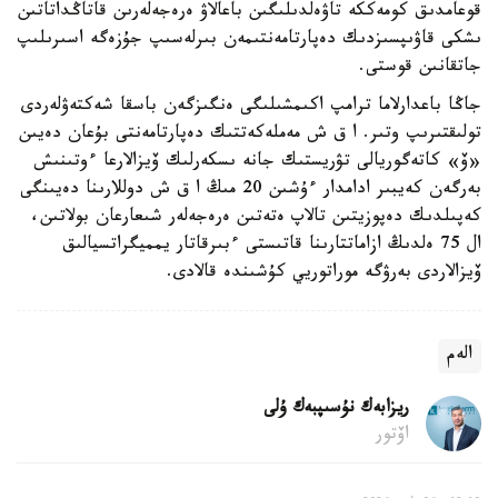
قوعامدىق كومەككە تاۋەلدىلىگىن باعالاۋ ەرەجەلەرىن قاتاڭداتاتىن
ىشكى قاۋىپسىزدىك دەپارتامەنتىمەن بىرلەسىپ جۇزەگە اسىرىلىپ
جاتقانىن قوستى.
جاڭا باعدارلاما ترامپ اكىمشىلىگى ەنگىزگەن باسقا شەكتەۋلەردى
تولىقتىرىپ وتىر. ا ق ش مەملەكەتتىك دەپارتامەنتى بۇعان دەيىن
«ۆ» كاتەگوريالى تۋريستىك جانە ىسكەرلىك ۆيزالارعا ءوتىنىش
بەرگەن كەيبىر ادامدار ءۇشىن 20 مىڭ ا ق ش دوللارىنا دەيىنگى
كەپىلدىك دەپوزيتىن تالاپ ەتەتىن ەرەجەلەر شىعارعان بولاتىن،
ال 75 ەلدىڭ ازاماتتارىنا قاتىستى ءبىرقاتار يمميگراتسيالىق
ۆيزالاردى بەرۋگە موراتوريي كۇشىندە قالادى.
الەم
ريزابەك نۇسىپبەك ۇلى
اۆتور