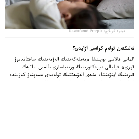
فوتو: كوللاج: Kazinform/ Freepik
نەلىكتەن تولەم كولەمى ازايدى؟
الماتى قالاسى بويىنشا «مەملەكەتتىك الەۋمەتتىك ساقتاندىرۋ
قورى» فيليالى ديرەكتورىنىڭ ورىنباسارى بالعىن ساتبەك
قىزىنىڭ ايتۋىنشا، ەندى الەۋمەتتىك تولەمدى ەسەپتەۋ كەزىندە
ايەلدىڭ ايلىق تابىسى ەڭ تومەنگى جالاقىنىڭ (ە ت ج) جەتى
ەسەلەنگەن مولشەرىنەن اسپايتىن كولەمدە عانا ەسەپكە الىنادى.
2026 -جىلى بۇل شەك 595 مىڭ تەڭگەنى قۇرايدى. ياعني،
ايەلدىڭ ناقتى جالاقىسى بۇدان جوعارى بولسا دا، تولەمدى
ەسەپتەۋ كەزىندە 595 مىڭ تەڭگەدەن اساتىن بولىگى
ەسكەرىلمەيدى.
بيىلعى جىلدىڭ العاشقى التى ايىندا جۇمىس ىستەيتىن ايەلدەرگە