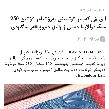
12:39, 06 تامىز 2026
ا ق ش كەيبىر ءوتىنىش بەرۋشىلەر ءۇشىن 250
مىڭ دوللارعا دەيىن ۆيزالىق دەپوزيتتەر ەنگىزدى
استانا. KAZINFORM – ا ق ش جاڭا ۆيزالىق كەپىل
باعدارلاماسىن ەنگىزىپ جاتىر، وعان سايكەس يمميگراتسيالىق
ۆيزاعا كەيبىر ءوتىنىش بەرۋشىلەر 100 مىڭنان 250 مىڭ دوللارعا
دەيىنگى كولەمدە دەپوزيت سالۋى ءتيىس، دەپ حابارلايدى
Bloomberg Law.