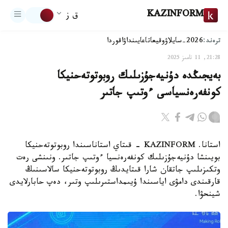
KAZINFORM
ق ز
ترەند:
2026-سايلاۋ
وقيعا
تاعايىنداۋ
اقوردا
21:28, 11 تامىز 2025
بەيجىڭدە دۇنيەجۇزىلىك روبوتوتەحنيكا
كونفەرەنسياسى ءوتىپ جاتىر
استانا. KAZINFORM - قىتاي استاناسىندا روبوتوتەحنيكا
بويىنشا دۇنيەجۇزىلىك كونفەرەنسيا ءوتىپ جاتىر. ونىنشى رەت
وتكىزىلىپ جاتقان شارا قىتايدىڭ روبوتوتەحنيكا سالاسىنىڭ
قارقىندى دامۋى اياسىندا ۇيىمداستىرىلىپ وتىر، دەپ حابارلايدى
شينحۋا.