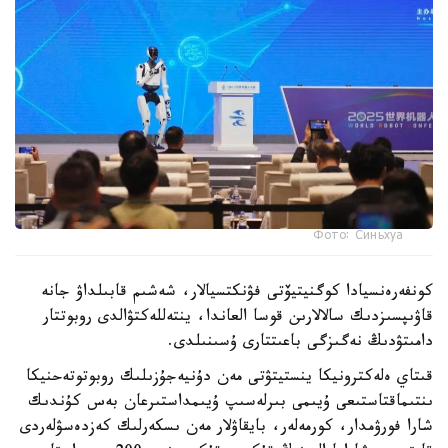
Фото: Синьхуа
كونفەرەنسيادا كوگنيتيۆتى فۋنكتسيالار، شەشىم قابىلداۋ جانە
قاۋىپسىزدىك سالالارىن قوسا العاندا، ينتەللەكتۋالدى روبوتتار
دامىتۋدىڭ نەگىزگى باعىتتارى ۇسىنىلدى.
قىتاي ەلەكترونيكا ينستيتۋتى مەن دۇنيەجۇزىلىك روبوتوتەحنيكا
ىنتىماقتاستىعى ۇيىمى بىرلەسىپ ۇيىمداستىرعان بەس كۇندىك
شارا فورۋمدار، كورمەلەر، بايقاۋلار مەن ىسكەرلىك كەزدەسۋلەردى