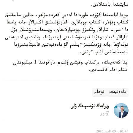
سايتىندا باستالادى.
جوبا اياسىندا كۇزدە ەلوردادا ادەبي كەزدەسۋلەر، جالپى حالىقتىق
كىتاپ وقۋلار، كىتاپ جوبالارى، اعارتۋشىلىق اكسيالار جانە باسقا
دا ءىس- شارالار وتكىزۋ جوسپارلانعان. ۇيىمداستىرۋشىلار بۇل
شارالار كىتاپ وقۋعا قىزىعۋشىلىقتى ارتتىرۋعا، وتاندىق ادەبيەتتى
قولداۋعا جانە ۇزدىكسىز ءبىلىم الۋ مادەنيەتىن قالىپتاستىرۋعا
باعىتتالعانىن اتاپ ءوتتى.
ايتا كەتەيىك، «كىتاپ وقيتىن ۇلت» مارافونىنا 1 ميلليوننان
استام ادام قاتىسادى.
مادەنيەت
قوعام
ريزابەك نۇسىپبەك ۇلى
اۆتور
10:40, 09 تامىز 2026