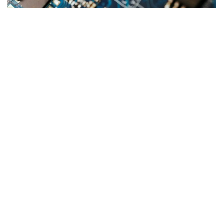
Фото: ТРТ
تاشكەنتتە وزبەكستان- قازاقستان بيزنەس- فورۋمى ءوتتى – ءو
ز ا
تاشكەنتتە قازاقستاننىڭ «اتامەكەن» ۇلتتىق كاسىپكەرلەر
پالاتاسى دەلەگاتسياسىنىڭ ساپارى اياسىندا وزبەكستان-
قازاقستان بيزنەس- فورۋمى ءوتتى. جيىنعا وزبەكستاننىڭ
ساۋدا-ونەركاسىپ پالاتاسىنىڭ ءتوراعاسى داۆرون ۆاحابوۆ،
«اتامەكەن» ۇ ك پ پرەزيديۋمىنىڭ ءتوراعاسى قانات
شارىپبايەۆ، مەملەكەتتىك ورگاندار مەن سالالىق بىرلەستىكتەردىڭ
باسشىلارى، سونداي-اق ەكى ەلدەن 300 دەن استام كاسىپكەر
قاتىستى. فورۋمدا ساۋدا-ەكونوميكالىق جانە ينۆەستيتسيالىق
ىنتىماقتاستىقتى كەڭەيتۋ، ونەركاسىپتىك كووپەراتسيا مەن
ەكسپورتتىق الەۋەتتى ارتتىرۋ ماسەلەلەرى تالقىلاندى، دەپ
حابارلايدى وزبەكستاندىق «ءو ز ا» اقپارات اگەنتتىگى.