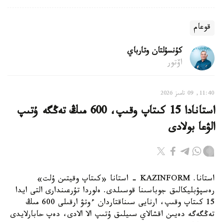
قوعام
كۇنسۇلتان وتارباي
اۆتور
11:40, 09 تامىز 2026
استانادا 15 كىتاپ وقىپ، 600 مىڭ تەڭگە ۇتىپ
الۋعا بولادى
استانا. KAZINFORM - استانا «كىتاپ وقيتىن ۇلت»
رەسپۋبليكالىق جوباسىنا قوسىلدى. ەلوردا تۇرعىندارى التى ايدا
15 كىتاپ وقىپ، ارنايى سىناقتاردان ءوتۋ ارقىلى 600 مىڭ
تەڭگەگە دەيىن اقشالاي سىيلىق ۇتىپ الا الادى، دەپ حابارلايدى