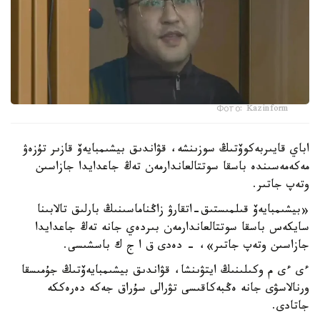
Фото: Kazinform
اباي قايىربەكوۆتىڭ سوزىنشە، قۋاندىق بيشىمبايەۆ قازىر تۇزەۋ
مەكەمەسىندە باسقا سوتتالعاندارمەن تەڭ جاعدايدا جازاسىن
وتەپ جاتىر.
«بيشىمبايەۆ قىلمىستىق-اتقارۋ زاڭناماسىنىڭ بارلىق تالابىنا
سايكەس باسقا سوتتالعاندارمەن بىردەي جانە تەڭ جاعدايدا
جازاسىن وتەپ جاتىر»، - دەدى ق ا ج ك باسشىسى.
ءى ءى م وكىلىنىڭ ايتۋىنشا، قۋاندىق بيشىمبايەۆتىڭ جۇمىسقا
ورنالاسۋى جانە ەڭبەكاقىسى تۋرالى سۇراق جەكە دەرەككە
جاتادى.