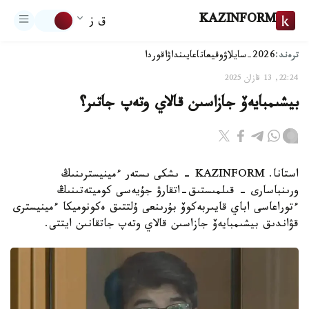
KAZINFORM
ق ز
ترەند:
2026-سايلاۋ
وقيعا
تاعايىنداۋ
اقوردا
22:24, 13 قازان 2025
بيشىمبايەۆ جازاسىن قالاي وتەپ جاتىر؟
استانا. KAZINFORM - ىشكى ىستەر ءمينيسترىنىڭ
ورىنباسارى - قىلمىستىق-اتقارۋ جۇيەسى كوميتەتىنىڭ
ءتوراعاسى اباي قايىربەكوۆ بۇرىنعى ۇلتتىق ەكونوميكا ءمينيسترى
قۋاندىق بيشىمبايەۆ جازاسىن قالاي وتەپ جاتقانىن ايتتى.