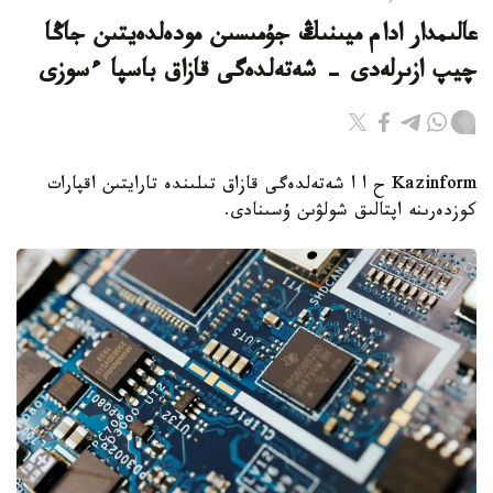
عالىمدار ادام ميىنىڭ جۇمىسىن مودەلدەيتىن جاڭا
چيپ ازىرلەدى - شەتەلدەگى قازاق باسپا ءسوزى
Kazinform ح ا ا شەتەلدەگى قازاق تىلىندە تارايتىن اقپارات
كوزدەرىنە اپتالىق شولۋىن ۇسىنادى.