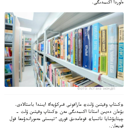
ەلوردا اكىمدىگى.
Фото: Астана әкімдігі
«كىتاپ وقيتىن ۇلت» مارافونى قىركۇيەك ايىندا باستالادى.
بۇعان دەيىن استانا اكىمدىگى مەن «كىتاپ وقيتىن ۇلت -
چيتايۋشايا ناتسيا» قوعامدىق قورى ءتيىستى مەموراندۋمعا قول
قويعان.