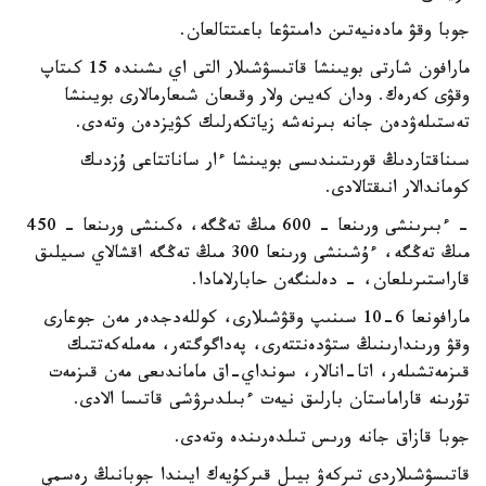
جوبا وقۋ مادەنيەتىن دامىتۋعا باعىتتالعان.
مارافون شارتى بويىنشا قاتىسۋشىلار التى اي ىشىندە 15 كىتاپ
وقۋى كەرەك. ودان كەيىن ولار وقىعان شىعارمالارى بويىنشا
تەستىلەۋدەن جانە بىرنەشە زياتكەرلىك كۋيزدەن وتەدى.
سىناقتاردىڭ قورىتىندىسى بويىنشا ءار ساناتتاعى ۇزدىك
كوماندالار انىقتالادى.
- ءبىرىنشى ورىنعا - 600 مىڭ تەڭگە، ەكىنشى ورىنعا - 450
مىڭ تەڭگە، ءۇشىنشى ورىنعا 300 مىڭ تەڭگە اقشالاي سىيلىق
قاراستىرىلعان، - دەلىنگەن حابارلامادا.
مارافونعا 6-10 سىنىپ وقۋشىلارى، كوللەدجدەر مەن جوعارى
وقۋ ورىندارىنىڭ ستۋدەنتتەرى، پەداگوگتەر، مەملەكەتتىك
قىزمەتشىلەر، اتا-انالار، سونداي-اق ماماندىعى مەن قىزمەت
تۇرىنە قاراماستان بارلىق نيەت ءبىلدىرۋشى قاتىسا الادى.
جوبا قازاق جانە ورىس تىلدەرىندە وتەدى.
قاتىسۋشىلاردى تىركەۋ بيىل قىركۇيەك ايىندا جوبانىڭ رەسمي