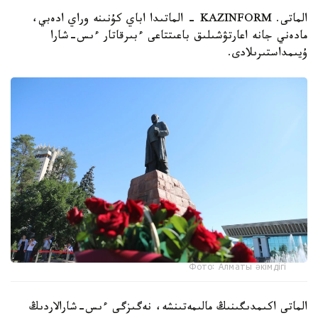
الماتى. KAZINFORM - الماتىدا اباي كۇنىنە وراي ادەبي،
مادەني جانە اعارتۋشىلىق باعىتتاعى ءبىرقاتار ءىس-شارا
ۇيىمداستىرىلادى.
Фото: Алматы әкімдігі
الماتى اكىمدىگىنىڭ مالىمەتىنشە، نەگىزگى ءىس-شارالاردىڭ