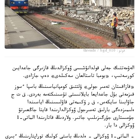
فوتو: threads / bgd_010
الەۋمەتتىك جەلى قولدانۋشىسى ۆوكزالدىڭ قازىرگى جاعدايىن
كورسەتىپ، «بومبا تاستالعان سەكىلدى» دەپ جازادى.
«قازاقستان تەمىر جولى» ۇلتتىق كومپانياسىنىڭ باسپا ءسوز
قىزمەتى بۇل جاعدايعا بايلانىستى تۇسىنىكتەمە بەردى. ق ت ج
جاۋابىنا سايكەس، ق ر ۇكىمەتى قاۋلىسىنىڭ اياسىندا
ەلىمىزدەگى بارلىق تەمىرجول ۆوكزالدارىندا قايتا جاڭعىرتۋ
جۇمىستارى جۇرگىزىلىپ جاتىر. ولاردىڭ قاتارىندا الماتى-1
ۆوكزالى دا بار.
- الماتى-1 ۆوكزالى - ەلدىڭ باستى كولىك توراپتارىنىڭ ءبىرى