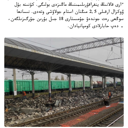
ءارى قالانىڭ ينفراقۇرىلىمىنىڭ ماڭىزدى بولىگى. كۇنىنە بۇل
ۆوكزال ارقىلى 2,5 مىڭنان استام جولاۋشى وتەدى. نىسانعا
سوڭعى رەت جوندەۋ جۇمىستارى 18 جىل بۇرىن جۇرگىزىلگەن،
- دەپ حابارلادى كومپانيادان.