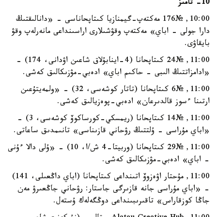
10- تامىز
10:00, №176 مەكتەپ-گيمنازيا كىتاپحاناسى - «دانالىقتىڭ
دارا جولى - اباي» مەكتەپ وقۋشىلارى اراسىنداعى مانەرلەپ وقۋ
بايقاۋى.
11:00, №24 كىتاپحانا (4-اينابۇلاق شاعىن اۋدانى، 174) -
«ادامزاتتىڭ الىبى - حاكىم اباي» ادەبي-مۋزىكالىق كەشى.
11:00, №6 كىتاپحانا (تاتار كوشەسى، 32) - «ولمەيتۇعىن
ارتىنا ءسوز قالدىرعان» ادەبي-پوەزيالىق كەشى.
11:00, №14 كىتاپحانا (ريمسكي-كورساكوۆ كوشەسى، 3) -
«اباي مۇراسى - ۇلتتىڭ رۋحاني قازىناسى» تانىمدىق ساعاتى.
11:00, №29 كىتاپحانا (وربيتا-4 ش/ا، 10) - «ۇلى دالا ءۇنى
- اباي» ادەبي-مۋزىكالىق كەشى.
11:00, مۇحتار اۋەزوۆ اتىنداعى كىتاپحانا (اباي داڭعىلى، 141)
- «اباي مۇراسى جانە قازىرگى جاستار: رۋحاني جاڭعىرۋ مەن
جاڭا كوزقاراس» تاقىرىبىنداعى دوڭگەلەك ۇستەل.