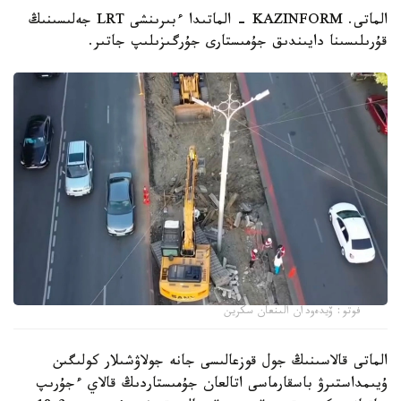
الماتى. KAZINFORM - الماتىدا ءبىرىنشى LRT جەلىسىنىڭ
قۇرىلىسىنا دايىندىق جۇمىستارى جۇرگىزىلىپ جاتىر.
فوتو: ۆيدەودان الىنعان سكرين
الماتى قالاسىنىڭ جول قوزعالىسى جانە جولاۋشىلار كولىگىن
ۇيىمداستىرۋ باسقارماسى اتالعان جۇمىستاردىڭ قالاي ءجۇرىپ