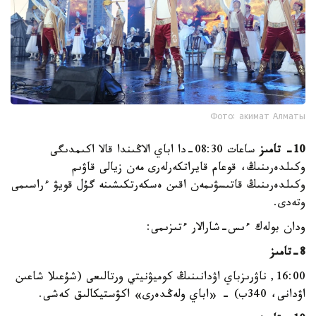
Фото: акимат Алматы
10- تامىز
ساعات 08:30-دا اباي الاڭىندا قالا اكىمدىگى
وكىلدەرىنىڭ، قوعام قايراتكەرلەرى مەن زيالى قاۋىم
وكىلدەرىنىڭ قاتىسۋىمەن اقىن ەسكەرتكىشىنە گۇل قويۋ ءراسىمى
وتەدى.
ودان بولەك ءىس-شارالار ءتىزىمى:
8-تامىز
16:00, ناۋرىزباي اۋدانىنىڭ كوميۋنيتي ورتالىعى (شۇعىلا شاعىن
اۋدانى، 340ب) - «اباي ولەڭدەرى» اكۋستيكالىق كەشى.