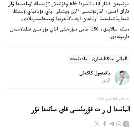
سونىمەن قاتار 10-تامىزدا №6 وقۋشىلار ءۇيىنىڭ اۋماعىندا ۇلى
قازاق اقىنى، اعارتۋشىسى ءارى ويشىلى اباي قۇنانباي ۇلىنىڭ
شىعارماشىلىعىنا ارنالعان ارت-گالەرەيا ۇيىمداستىرىلادى.
ەسكە سالايىق، 150 جاس سۋرەتشى اباي مۇراسىن قىلقالاممەن
دارىپتەدى.
الماتى جاڭالىقتارى
مادەنيەت
باقىتجول كاكەش
اۆتور
11:42, 04 تامىز 2026
الماتىدا ل ر ت قۇرىلىسى قاي ساتىدا تۇر