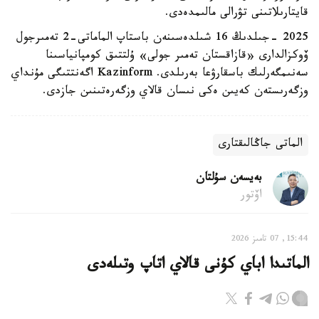
قايتارىلاتىنى تۋرالى مالىمدەدى.
2025 -جىلدىڭ 16 شىلدەسىنەن باستاپ الماماتى-2 تەمىرجول
ۆوكزالدارى «قازاقستان تەمىر جولى» ۇلتتىق كومپانياسىنا
سەنىمگەرلىك باسقارۋعا بەرىلدى. Kazinform اگەنتتىگى مۇنداي
وزگەرىستەن كەيىن ەكى نىسان قالاي وزگەرەتىنىن جازدى.
الماتى جاڭالىقتارى
بەيسەن سۇلتان
اۆتور
15:44, 07 تامىز 2026
الماتىدا اباي كۇنى قالاي اتاپ وتىلەدى