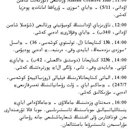
11:00, Alatau Creative Hub ورتالىعى (نۇركەنت شاعىن
اۋدانى، 5/11) - «اباي ءسوزى - ۇرپاققا امانات» پوەزيا
كەشى.
12:00, ناۋرىزباي اۋدانىنىڭ كوميۋنيتي ورتالىعى (شۇعىلا شاعىن
اۋدانى، 340ب) - «اباي وقۋلارى» ادەبي كەشى.
14:00, №1 كىتاپحانا (ل. تولستوي كوشەسى، 36) - «اسىل
ءسوزدى ىزدەسەڭ، ابايدى وقى، ەرىنبە…» ادەبي پوديۋمى.
14:00, №32 كىتاپحانا (دوستىق داڭعىلى، 42ب) - «اباي»
كۇنى. «ابايدى وقى، تانى، ۇلگى ال!» پورترەتتىك كەشى.
14:00, الماتى كىتاپحانالارىنىڭ فيليالى (روزىباكييەۆ كوشەسى،
247/7) - «حاكىم اباي - ۇلت رۋحانياتىنىڭ تەمىرقازىعى»
ادەبي- مۋزىكالىق كەشى.
16:00, ەسەنتاي وزەنىنىڭ جاعالاۋى - «جاعالاۋداعى اباي»
ينستاللياتسيالىق جوباسىنىڭ تانىستىرىلىمى. جوبا قالا تۇرعىندارى
مەن قوناقتارىن ۇلى اقىننىڭ شىعارماشىلىعى جانە رۋحاني
مۇراسىمەن تانىستىرۋعا باعىتتالعان.