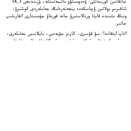
جاتقانىن كورسەتتى. ۆەدومستۆو مالىمەتىنشە، ۇزىندىعى 18,3
شاقىرىم بولاتىن ۋچاسكەدە ينجەنەرەلىك جەلىلەردى كوشىرۋ،
ونىڭ ىشىندە قايتا ورنالاستىرۋ جانە قورعاۋ جۇمىستارى اتقارىلىپ
جاتىر.
اتاپ ايتقاندا: سۋ قۇبىرى، كارىز جۇيەسى، بايلانىس جەلىلەرى،
جوعارى كەرنەۋلى ەلەكتر جەلىلەرى جانە گاز قۇبىرلارىن قايتا
ورنالاستىرۋ جۇمىستارى بار.
سونىمەن قاتار قازىر كوپىر قۇرىلىمدارىن جانە جەراستى جاياۋ
جۇرگىنشىلەر وتكەلدەرىن كۇشەيتۋ جۇمىستارى ءجۇرىپ جاتىر.
- الماتىدا LRT جوباسىن ىسكە اسىرۋ جۇمىستارى جالعاسىپ
جاتىر. جاڭا جەلىنىڭ قۇرىلىسى كەزەڭ- كەزەڭىمەن
جۇرگىزىلىپ كەلەدى. جوبا قالانىڭ زاماناۋي كولىك جۇيەسىنىڭ
ماڭىزدى بولىگىنە اينالىپ، تۇرعىنداردىڭ قاتىناۋ قولايلىلىعىن
ارتتىرۋعا جانە جول-كولىك جەلىسىنە تۇسەتىن جۇكتەمەنى
ازايتۋعا مۇمكىندىك بەرەدى، - دەپ حابارلادى ۆەدومستۆودان.
ەسكە سالايىق، 2026 -جىلدىڭ باسىندا الماتىداعى LRT
جوباسىنىڭ تەحنيكالىق-ەكونوميكالىق نەگىزدەمەسى ازىرلەندى.