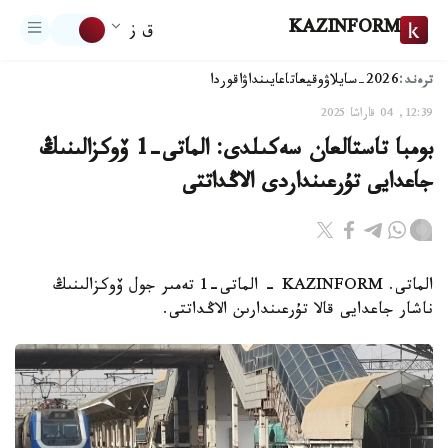
KAZINFORM
ق ز
ترەند:
2026-سايلاۋ
وقيعا
تاعايىنداۋ
اقوردا
12:39, 04 قاراشا 2025
بومبا تاستالعان سەكىلدى: الماتى-1 ۆوكزالىنىڭ
جاعدايى تۇرعىنداردى الاڭداتتى
الماتى. KAZINFORM - الماتى-1 تەمىر جول ۆوكزالىنىڭ
ناشار جاعدايى قالا تۇرعىندارىن الاڭداتتى.