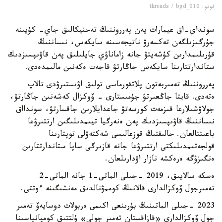
فوتو: threads / bgd_010
سونداي-اق عيمارات پەن پەرروننىڭ تەحنيكالىق جاي- كۇيىنە
جۇرگىزىلگەن تەكسەرۋ ناتيجەسىنە سايكەس، نىساننىڭ
قۇرىلىمدارىن كۇشەيتۋ جانە زاماناۋي جايلىلىق پەن قاۋىپسىزدىك
ستاندارتتارىنا سايكەس جاڭارتۋ قاجەت ەكەنىن مالىمدەدى.
پەرروننىڭ تەمىربەتون پلاتفورماسى تولىق اۋىستىرۋدى تالاپ
ەتەدى. قايتا جاڭعىرتۋ جۇمىستارى - ۆوكزال كەشەنىن جاڭارتۋ،
جولاۋشىلارعا قىزمەت كورسەتۋ جاعدايلارىن جاقسارتۋ، سوندااق
نىساننىڭ قاۋىپسىزدىك پەن ەنەرگيا تيىمدىلىگىن ارتتىرۋعا
باعىتتالعان. حالىقتىڭ قوزعالىسى شەكتەۋلى توپتارىنا
قولجەتىمدىلىكتى ارتتىرۋعا جانە قازىرگى ساپا ستاندارتتارىن
ەنگىزۋگە ەرەكشە نازار اۋدارىلعان.
ەسكە سالايىق، 2019 -جىلى الماتى-1 جانە الماتى-2
تەمىرجول ۆوكزالدارى قالانىڭ كوممۋنالدىق مەنشىگىنە ءوتتى.
2023 -جىلى الماتىنىڭ بۇرىنعى اكىمى ەربولات دوسايەۆ تەمىر
جول ۆوكزالدارى «قازاقستان تەمىر جولى» ۇلتتىق كومپانياسىنا