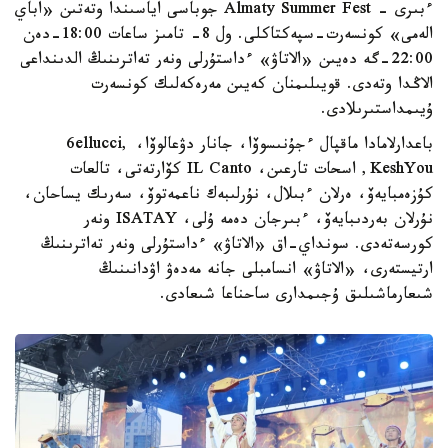
ءبىرى - Almaty Summer Fest جوباسى اياسىندا وتەتىن «اباي
الەمى» كونسەرت-سپەكتاكلى. ول 8- تامىز ساعات 18:00-دەن
22:00-گە دەيىن «الاتاۋ» ءداستۇرلى ونەر تەاترىنىڭ الدىنداعى
الاڭدا وتەدى. قويىلىمنان كەيىن مەرەكەلىك كونسەرت
ۇيىمداستىرىلادى.
باعدارلامادا ماقپال ءجۇنىسوۆا، جانار دۋعالوۆا، 6ellucci,
KeshYou, اسحات تارعىن، IL Canto كۆارتەتى، تالعات
كۇزەمبايەۆ، ەرلان ءبىلال، نۇرلىبەك ناعمەتوۆ، سەرىك يساحان،
نۇرلان بەردىبايەۆ، ءبىرجان دەمە ۇلى، ISATAY ونەر
كورسەتەدى. سونداي-اق «الاتاۋ» ءداستۇرلى ونەر تەاترىنىڭ
ارتيستەرى، «الاتاۋ» انسامبلى جانە مەدەۋ اۋدانىنىڭ
شىعارماشىلىق ۇجىمدارى ساحناعا شىعادى.