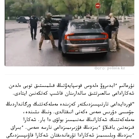
Фото: polisia.kz
نۇرعالىم ءابدىروۆ ەلدوس قوسپايەۆتىڭ قىلمىستىق توبى ەلدەن
شەكاراداعى سالعىرتتىق سالدارىنان قاشىپ كەتكەنىن ايتادى.
"قوردايداعى تارتىپسىزدىكتەر كەزىندە مەملەكەتتىك ورگانداردىڭ
جۇمىسى دۇرىس ەمەس ەكەنى انىقتالدى. ونىڭ ىشىندە،
مەملەكەتتىك شەكارانىڭ سەنىمسىز بولۋى دا بار. شەكارا
قىزمەتىن باقىلاۋ ءبىزدىڭ قۇزىرىمىزداعى نارسە ەمەس. ءبىراق
ءبىزدىڭ وبلىسىمىز شەكارادا تۇرعاندىقتان شەكارا قاۋىپسىزدىگى