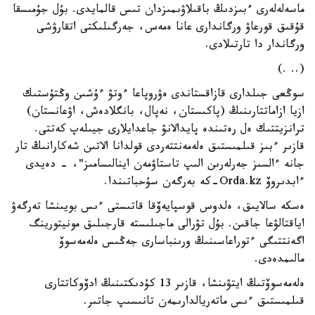
ماسەلەلەرى ءبىزدىڭ باقىلاۋىمىزدان تىس قالمايدى. بۇل جۇمىسقا
قۇقىق قورعاۋ ورگاندارى عانا ەمەس، جەرگىلىكتى اتقارۋشى
ورگاندار دا تارتىلادى.
(.. .)
سوڭعى جىلدارى قازاقستاندى ەۋروپاعا ءوتۋ ءۇشىن وڭتۇستىك
ازيا ازاماتتارىنىڭ (پاكىستان، نەپال، بانگلادەش، اۋعانستان)
ترانزيتتىك ەل رەتىندە پايدالانۋ جاعدايلارى جيىلەپ كەتتى.
قازىر ءبىز قىلمىستىق ەلەمەنتتەردى قولدانا الاتىن شەكارانىڭ تار
جانە ءالسىز جەرلەرىن الىپ تاستاۋمەن اينالىسامىز"، - دەيدى
ءابدىروۆ Orda.kz-كە بەرگەن سۇحباتىندا.
ەسكە سالايىق، ەلدوس قوسپايەۆقا قاتىستى ءىس بويىنشا تەرگەۋ
اياقتالۋعا جاقىن. بۇل تۋرالى ماجىلىستە قارجىلىق مونيتورينگ
اگەنتتىگى ءتوراعاسىنىڭ ورىنباسارى جەڭىس ەلەمەسوۆ
مالىمدەدى.
ەلەمەسوۆتىڭ ايتۋىنشا، قازىر 13 كۇدىكتىنىڭ ادۆوكاتتارى
قىلمىستىق ءىس ماتەريالدارىمەن تانىسىپ جاتىر.