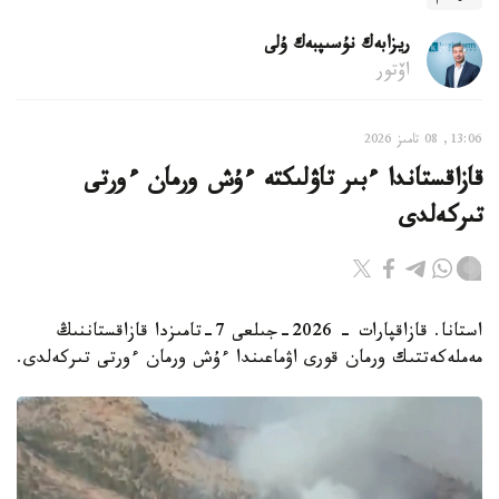
ريزابەك نۇسىپبەك ۇلى
اۆتور
13:06, 08 تامىز 2026
قازاقستاندا ءبىر تاۋلىكتە ءۇش ورمان ءورتى
تىركەلدى
استانا. قازاقپارات - 2026-جىلعى 7-تامىزدا قازاقستاننىڭ
مەملەكەتتىك ورمان قورى اۋماعىندا ءۇش ورمان ءورتى تىركەلدى.