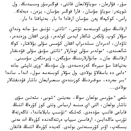
سۇر، قۋارعان، سوياۋلانعان قاتتى، قوڭىرسۇر وسىمدىك. ول
شوپتەر: سوياۋ جۋسان، قارا قوڭىر جۋسان، يزەن، ەبەلەك.
راس، كوكپەك پەن جۋسان ارقادا دا بار. بەتپاقتا دا بار.
ارقانىڭ سۋى كوبىنەسە تۇشى، ءتاتتى، تۇنىق سۋ جانە ونداي
سۋلار كوپ. ۇلكەن شالقار ايدىن كولدەر، ۇزىن اققان وزەندەر،
تاۋدان، ادىردان سىلدىراپ اققان كۇمىس سۋلى بۇلاقتار، كوك
شالعىندى، ءمولدىر سۋلى تومارلار ءتاتتى سۋىق سۋلى قۇدىقتار
ارقانىڭ جان- جانۋارلارىنىڭ سۇيگەن، ۇيرەنگەن سۋسىنى.
بەتپاقتا سۋ سيرەك كەزدەسەدى. ول سۋدىڭ ءوزى تاپشى جانە
ءدامى دە باسقالاۋ بولادى. ول سۋلار كوبىنەسە سول، اندا- ساندا
ءبىر جەردە، سوقىردىڭ كوزىندەي سىعىرايعان ناشار قۇدىقشالار
بولادى...
ىلعي ءجۇرىس بولعان سوڭ، جەيتىن ءشوبى، ىشەتىن سۋى
ناشار بولعان، التى اي مىنسە ارىماس وتتى كوز كۇرەڭ اتتىڭ
قاباعى قاتىپ جۇدەدى. كەشكە ءتۇسىپ بايلاعاندا، تاڭەرتەڭ
تۇرىپ ماڭدايىن، ارقاسىن سيپاپ ەرتتەگەندە كۇرەڭ ات مەنى
يىسكەپ، اۋىر كۇرسىنەتىن بولدى. كەيدە كۇرەڭ اتتىڭ قاتقان