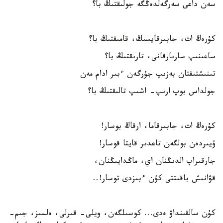
سەن داعى سەرگەلدەڭگە جولىقتىڭ با؟
كۇرەڭ ات، جابىرقايسىڭ، قامىقتىڭ با؟
ساعىنىپ سارىارقانى، تارىقتىڭ با؟
تىنىشتىقتان بەزىپ جۇرگەن ءبىر ادام مەن
جولداس بوپ ارىپ- اشىپ تالىقتىڭ با؟
كۇرەڭ ات، جابىرقاما، ارقاڭ بوسار!
ۇيىردەن بولگەن تاعدىر قايتا قوسار!
جارقىراپ الدىڭنان اي، ماڭدايىڭنان،
قۋانىش باقىتتى كۇن ءبىزدى توسار!..
كۇن سالقىنداۋ ەدى... كوسىلگەن، ويلى- قىرلى، ەلسىز، جىم-