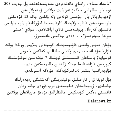
"ماسەلە مىنادا، زاتتاي دالەلدەردى ەسەپتەمەگەندە ول جەردە 508
توم بار. سالماعى سەگىز تەرابايت بولاتىن ۆيدەولار مەن
اۋديوجازبالار بار. جۇمىس كولەمى وتە ۇلكەن جانە 13 كۇدىكتى
بار. سونىمەن قاتار، ولاردىڭ ءارقايسىندا ادۆوكاتتار بار، بارلىعى
تانىسۋى كەرەك. پروتسەسس قالاي اياقتالادى، سولاي ءىستى
سوتقا جىبەرەمىز"، - دەدى جەڭىس ەلەمەسوۆ.
بۇعان دەيىن ۇلتتىق قاۋىپسىزدىك كوميتەتى بىلايعى ورتادا بولات
نازاربايەۆتىڭ سەنىمدى وكىلى سانالىپ كەلگەن ەلدوس
قوسپايەۆ باستاعان قىلمىستىق توپتىڭ 7 مۇشەسىن سولتۇستىك
كيپردەن قازاقستانعا جەتكىزگەنىن مالىمدەگەن ەدى.
بۇلوپەراتسيا بىلتىر 6-قىركۇيەكتە جۇزەگە اسىرىلدى.
بۇل توپقا ق ر قارجىلىق مونيتورينگى اگەنتتىگى رەيدەرلىك
جاسادى، ۇيىمداسقان قىلمىستىق توپ قۇردى جانە وعان
قاتىستى دەگەن كۇدىكپەن حالىقارالىق ىزدەۋ جاريالاعان بولاتىن.
Dalanews.kz