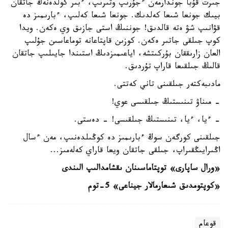
جىرت قۇبا جوندارمەن ءجۇرىپ وتىرىپ، ءبىر كولدەنەڭ جاتقان
بيىك جونعا شىعا كەلدىك. جونعا شىعا كەلىپ، ءبارىمىز دە
قۋانىپ شۋ ەتە قالدىق! جوننىڭ استى جازىق وي ەكەن. ويدا
كوپ جىلقى جاتىر ەكەن. كوزىن قاپتاعانە توماعاسىن جۇلىپ
العان زارىققان بۇركىتشە، اياعىمىزدىڭ استىندا جايىلىپ جاتقان
قالىڭ جىلقىعا قاراپ تۇردىق.
مادىبەكتەر جىلقىنى تاني كەتتى.
- مىناۋ تىنىستىڭ جىلقىسى عوي!
- ءيا، ءيا، تىنىستىڭ جىلقىسى! - دەستى.
جىلقىنى كورگەن سوڭ ءبارىمىز دە كوڭىلدەنىپ، مەن ءسال
اڭىرايىڭقىراپ، جىلقى جاتقان ويعا قاراي كەلەمىز...
«ورال ساپارى» توپتاماسىنان ىقشامدالىپ الىندى
«كوپتومدىق شىعارمالار جيناعى» 5-توم
قوعام