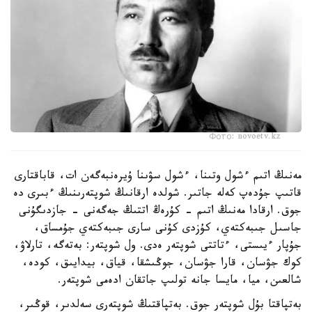
Фото: novoetv.kz
مەنىڭ اتىم ءشول وتىنا، ءشول سۋىنا ۇيرەنبەگەن ات، قاباقتارى
قاتىپ جۇدەپ كەلە جاتىر. شولدە ارقانىڭ شوپتەرىنىڭ ءبىرى دە
جوق. ارقادا مەنىڭ اتىم - كۇرەڭ اتتىڭ جەگەنى - جازدىگۇنى
جاسىل جىبەكتەي، كۇزدى كۇنى سارى جىبەكتەي جۇمساق،
جۇپار ءيىستى، ءتاتتى شوپتەر ەدى. ول شوپتەر: بەتەگە، تارلاۋ،
كوك جۋسان، قارا جۋسان، جوڭىشقا، قياق، بيدايىق، كودە،
شالعىن، ميا، مايسا جانە تولىپ جاتقان ادەمى شوپتەر.
بەتپاقتا بۇل شوپتەر جوق. بەتپاقتىڭ شوپتەرى سەلدىر، قوڭىر،