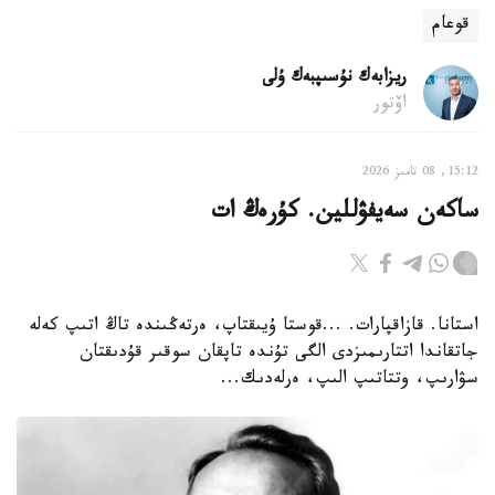
قوعام
ريزابەك نۇسىپبەك ۇلى
اۆتور
15:12, 08 تامىز 2026
ساكەن سەيفۋللين. كۇرەڭ ات
استانا. قازاقپارات. ...قوستا ۇيىقتاپ، ەرتەڭىندە تاڭ اتىپ كەلە
جاتقاندا اتتارىمىزدى الگى تۇندە تاپقان سوقىر قۇدىقتان
سۋارىپ، وتتاتىپ الىپ، ەرلەدىك...