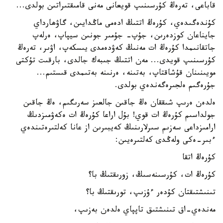
قاباعى، تەرەڭ كۇرسىنىپ قويعانى مەنى قامىقتىراتىن بولدى...
كۇندەگىدەي، كۇرەڭ اتتىڭ ادەمى ماڭدايىن، گاۋھارداي
جايناعان كوزدەرىن، جۇپ- جۇمىر جونىن سيپاپ، ەرلەپ
جاتقانىمدا كۇرەڭ ات مەنىڭ كەۋدەمدى يىسكەپ، اۋىر، تەرەڭ
كۇرسىنىپ قويدى... مەن اتتىڭ جىبەك جالدى، بارقىت تۇكتى
مويىنىنان قۇشاقتاپ، بەتىنە، ەرنىنە بەتىمدى قىستىم...
جۇرەگىم ەلجىرەگەندەي بولدى.
ەلدەن ەرىپ شىققان ەڭ جاقىن جالعىز سەرىگىم، ەڭ جاقىن
جولداسىم كۇرەڭ ات قوي! بۇل اراعا كۇرەڭ ات ەكەۋمىزدىڭ
ارامىزداعى سەزىم سىرلارىنىڭ كەيبىرىن از عانا كەلتىرەتىندەي
ءبىر-ەكى ولەڭدى كەلتىرەيىن:
كۇرەڭ اتقا
كۇرەڭ ات، كۇرسىنەسىڭ، زورىقتىڭ با؟
تىنىشتىقتان كۇدەر ءۇزىپ، تورىقتىڭ با؟
مەندەي-اق تىنىشتىق تاپپاي ەلدەن بەزىپ،