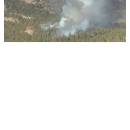
Видеодан алынған кадр
ءورتتىڭ بىرەۋى باتىس قازاقستان وبلىسىندا، تاعى ەكەۋى ۇلىتاۋ
جانە كوكشەتاۋ مەملەكەتتىك ۇلتتىق تابيعي پاركتەرىنىڭ
اۋماعىندا بولعان.
باتىس قازاقستان وبلىسىنداعى ءورت وشاعىن
«قازاۆياورمانقورعاۋ» رەسپۋبليكالىق مەملەكەتتىك قازىنالىق
كاسىپورنىنىڭ اۋە پاترۋلدەۋ توبى انىقتاعان. ءورت تۋرالى اقپارات
تۇسكەن بويدا ورمان مەكەمەلەرىنىڭ كۇشتەرى مەن قاجەتتى
تەحنيكاسى وقيعا ورنىنا جەدەل جىبەرىلدى.