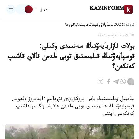
KAZINFORM
ق ز
ترەند:
2026-سايلاۋ
وقيعا
تاعايىنداۋ
اقوردا
21:46, 12 ماۋسىم 2024
بولات نازاربايەۆتىڭ سەنىمدى وكىلى:
قوسپايەۆتىڭ قىلمىستىق توبى ەلدەن قالاي قاشىپ
كەتكەن؟
جامبىل وبلىسىنىڭ باس پروكۋرورى نۇرعالىم ءابدىروۆ ەلدوس
قوسپايەۆتىڭ قىلمىستىق توبى ەلدەن قالايشا زاڭسىز قاشىپ
كەتكەنىن ايتتى.