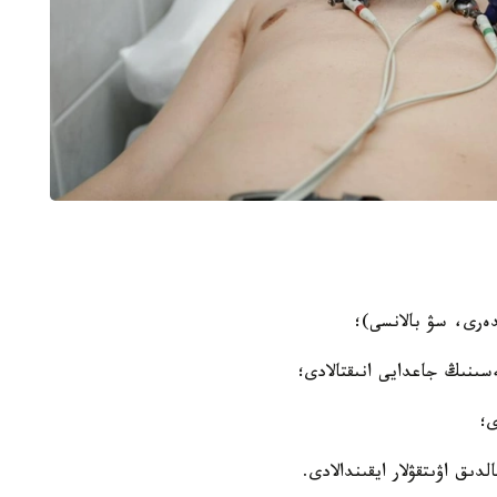
دەرى، سۋ بالانسى)؛
ىنىڭ جاعدايى انىقتالادى؛
ى؛
دىق اۋىتقۋلار ايقىندالادى.