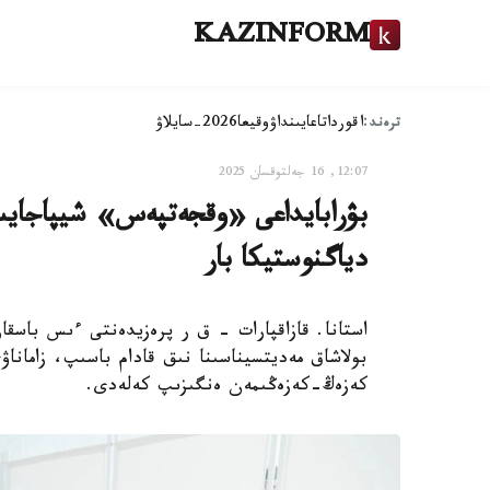
KAZINFORM
ترەند:
اقوردا
تاعايىنداۋ
وقيعا
2026-سايلاۋ
12:07, 16 جەلتوقسان 2025
بۋرابايداعى «وقجەتپەس» شيپاجايىن
دياگنوستيكا بار
استانا. قازاقپارات - ق ر پرەزيدەنتى ءىس باسق
بولاشاق مەديتسيناسىنا نىق قادام باسىپ، زاماناۋ
كەزەڭ-كەزەڭىمەن ەنگىزىپ كەلەدى.