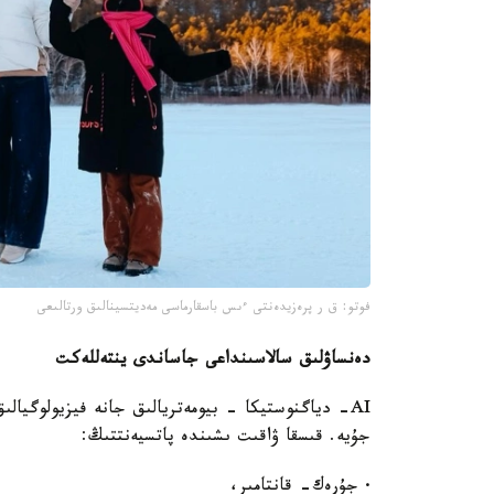
فوتو: ق ر پرەزيدەنتى ءىس باسقارماسى مەديتسينالىق ورتالىعى
دەنساۋلىق سالاسىنداعى جاساندى ينتەللەكت
AI- دياگنوستيكا - بيومەتريالىق جانە فيزيولوگيال
جۇيە. قىسقا ۋاقىت ىشىندە پاتسيەنتتىڭ:
· جۇرەك- قانتامىر،