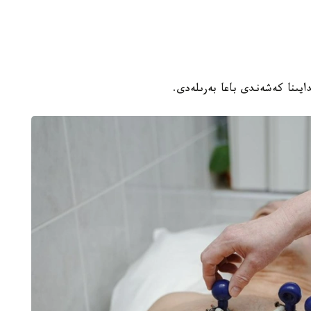
ايىنا كەشەندى باعا بەرىلەدى.