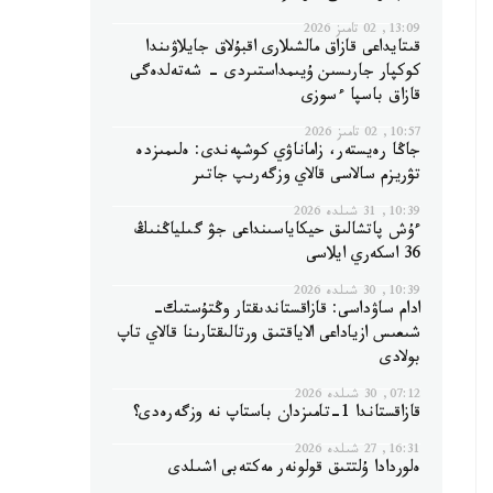
13:09, 02 تامىز 2026
قىتايداعى قازاق مالشىلارى اقبۇلاق جايلاۋىندا
كوكپار جارىسىن ۇيىمداستىردى - شەتەلدەگى
قازاق باسپا ءسوزى
10:57, 02 تامىز 2026
جاڭا رەيستەر، زاماناۋي كوشپەندى: ەلىمىزدە
تۋريزم سالاسى قالاي وزگەرىپ جاتىر
10:39, 31 شىلدە 2026
ءۇش پاتشالىق حيكاياسىنداعى جۋ گىلياڭنىڭ
36 اسكەري ايلاسى
10:39, 30 شىلدە 2026
ادام ساۋداسى: قازاقستاندىقتار وڭتۇستىك-
شىعىس ازياداعى الاياقتىق ورتالىقتارىنا قالاي تاپ
بولادى
07:12, 30 شىلدە 2026
قازاقستاندا 1-تامىزدان باستاپ نە وزگەرەدى؟
16:31, 27 شىلدە 2026
ەلوردادا ۇلتتىق قولونەر مەكتەبى اشىلدى