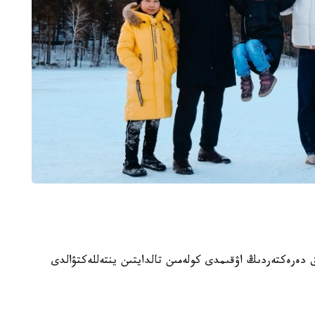
ىق دەرەكتەردىڭ اۋقىمدى كولەمىن تالدايتىن ينتەللەكتۋالدى