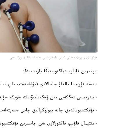
فوتو: ق ر پرەزيدەنتى ءىس باسقارماسى مەديتسينالىق ورتالىعى
سونىمەن قاتار، دياگنوستيكا بارىسىندا:
· دەنە قۇرامىنا تالداۋ جاسالادى (بۇلشىقەت، ماي تىن
· سترەسس دەڭگەيى مەن ۆەگەتاتيۆتىك جۇيكە جۇيەس
· فۋنكتسيونالدىق جانە بيولوگيالىق جاس ەسەپتەلەد
· ىقتيمال قاۋىپ فاكتورلارى مەن جاسىرىن فۋنكتسيونال