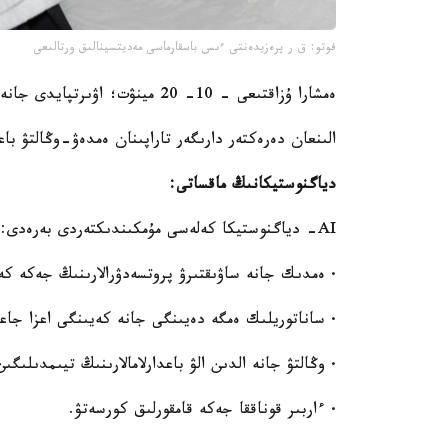
فوتو: ق ر پرەزيدەنتى ءىس باسقارماسى مەديتسينالىق ورتالىعى
ەمشارا ۇزاقتىعى - 10- 20 مينۋت؛ اۋىرتپايدى جانە ارنايى دايىندىقتى قاجەت ەتپەيدى؛
الىنعان دەرەكتەر دارىگەر تاراپىنان ەمدەۋ-وڭالتۋ باع
دياگنوستيكانىڭ ماقساتى:
AI- دياگنوستيكا كەلەسى مۇمكىندىكتەردى بەرەدى:
· ەمدىك جانە ساۋىقتىرۋ پروتسەدۋرالارىنىڭ جەكە كە
· ساناتوريلىك ەمگە دەيىنگى جانە كەيىنگى اعزا جاعدا
· وڭالتۋ جانە الدىن الۋ باعدارلامالارىنىڭ تيىمدىلىگىن
· ءاربىر قوناققا جەكە قامقورلىق كورسەتۋ.