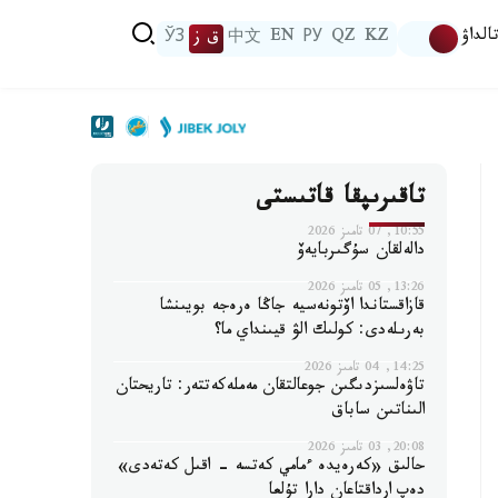
الداۋ
KZ
QZ
РУ
EN
中文
ق ز
ЎЗ
تاقىرىپقا قاتىستى
10:55, 07 تامىز 2026
دالەلقان سۇگىربايەۆ
13:26, 05 تامىز 2026
قازاقستاندا اۆتونەسيە جاڭا ەرەجە بويىنشا
بەرىلەدى: كولىك الۋ قيىنداي ما؟
14:25, 04 تامىز 2026
تاۋەلسىزدىگىن جوعالتقان مەملەكەتتەر: تاريحتان
الىناتىن ساباق
20:08, 03 تامىز 2026
حالىق «كەرەيدە ءمامي كەتسە - اقىل كەتەدى»
دەپ ارداقتاعان دارا تۇلعا