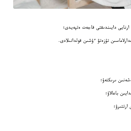
دارلاماسىن تۇزەتۋ ءۇشىن قولدانىلادى.
شەنىن ىرىكتەۋ؛
يىن باعالاۋ؛
 ارتتىرۋ؛