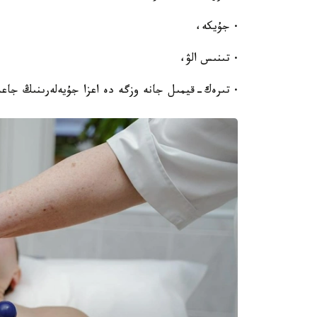
· جۇيكە،
· تىنىس الۋ،
· تىرەك-قيمىل جانە وزگە دە اعزا جۇيەلەرىنىڭ جاعد