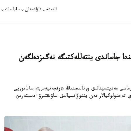
الەمدە
قازاقستان
ساياسات
ت
دا جاساندى ينتەللەكتىگە نەگىزدەلگەن
ارماسى مەديتسينالىق ورتالىعىنىڭ «وقجەتپەس» ساناتوريى
ي تەحنولوگيالار مەن يننوۆاتسيالىق ساۋىقتىرۋ ادىستەرىن