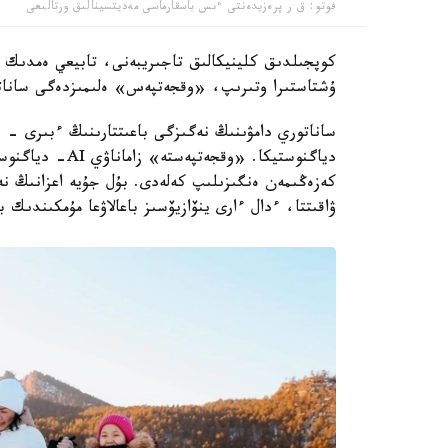
فوتو: ق ر پرەزيدەنتى ءىس باسقارماسى مەديتسينالىق ورتالىعى
كوپجىلدىق كلينيكالىق تاجىريبەنى، تابيعي ەمدىك 
ۇشتاستىرا وتىرىپ، «وقجەتپەس» ەلىمىزدەگى ساناتو
ساناتوري دامۋىنىڭ نەگىزگى باعىتتارىنىڭ ءبىرى - 
كەزەڭىمەن ەنگىزىلىپ كەلەدى. بۇل جۇيە اعزانىڭ ن
ۋاقىتتا، ءدال ءارى ينۆازيۆسىز باعالاۋعا مۇمكىندىك ب