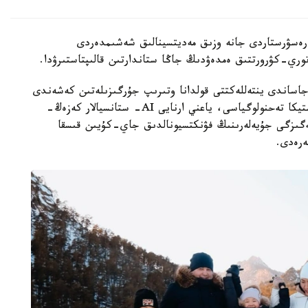
رەسۋرستاردى جانە وزىق مەديتسينالىق شەشىمدەردى
ري-كۋرورتتىق ەمدەۋدىڭ جاڭا ستاندارتىن قالىپتاستىرۋدا.
جاساندى ينتەللەكتتى قولدانا وتىرىپ جۇرگىزىلەتىن كەشەندى
دياگنوستيكا. «وقجەتپەستە» زاماناۋي AI- دياگنوستيكا تەحنولوگياسى، ياعني ارنايى AI- ستانسيالار كەزەڭ-
ەگىزگى جۇيەلەرىنىڭ فۋنكتسيونالدىق جاي-كۇيىن قىسقا
ەرەدى.