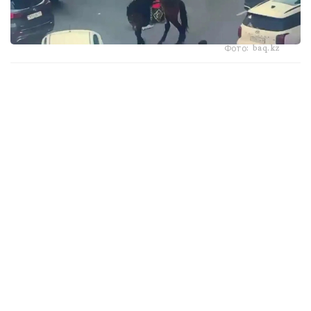
Фото: baq.kz
استانادا كوشەدە اتپەن جۇرگەن ەر ادام اكىمشىلىك جاۋاپتىلىققا
تارتىلدى.
35 جاستاعى ەر ادام ەلورداداعى ويىن-ساۋىق ورىندارىنىڭ بىرىنە
بەينەروليك ءتۇسىرۋ ماقساتىندا اتپەن اۆتوموبيل جولىمەن جانە
جاياۋ جۇرگىنشىلەرگە ارنالعان تروتۋارلارمەن ءجۇرىپ، جاياۋ
جۇرگىنشىلەردىڭ قوزعالىسىنا كەدەرگى كەلتىرگەن.
كەيىن «بايتەرەك» مونۋمەنتى ماڭىنا قاراي بەت العان كەزدە،
جول قيىلىستارىنىڭ بىرىندە جىلقى تروتۋاردى لاستاپ، جاسىل
جەلەكتەرگە زاقىم كەلتىرگەن.
وسىلايشا اباتتاندىرۋ سالاسىنداعى زاڭناما تالاپتارى بۇزىلعان.
اتالعان ەكى قۇقىق بۇزۋشىلىق فاكتىسى بويىنشا ەر ادام
اكىمشىلىك جاۋاپتىلىققا تارتىلدى. استانا قالاسىنىڭ پوليتسيا