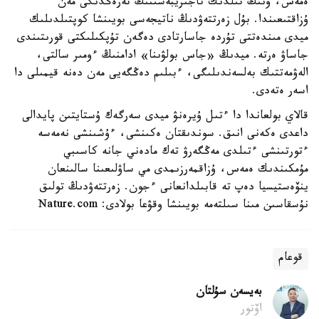
ەمەس، ونىڭ تىلدىك تاجىريبەسىنىڭ تەرەڭدىگى مەن
ۇزاقتىعىندا. بۇل زەرتتەۋدىڭ ناتيجەسى بويىنشا كوپتىلدىلىك
ميدى مىندەتتى تۇردە جاسارتادى دەگەن تۇپكىلىكتى قورىتىندى
جاساۋ ەرتە. ميدىڭ «جاس بولۋىنا» ادامنىڭ ءومىر سالتى،
الەۋمەتتىك بەلسەندىلىگى، ءبىلىم دەڭگەيى مەن دەنە قيمىلى دا
اسەر ەتەدى.
قالاي بولعاندا دا ءتىل ۇيرەنۋ ميدى سەرگەك ۇستايتىن پايدالى
داعدى ەكەنى انىق. سوندىقتان ەكىنشى، ءۇشىنشى نەمەسە
ءتورتىنشى ءتىلدى مەڭگەرۋ تەك مادەني جانە كاسىبي
مۇمكىندىك ەمەس، ۇزاقمەرزىمدى مي ساۋلىعىنا سالىنعان
ينۆەستيسيا دەپ تە قابىلدانعانى ءجون. زەرتتەۋدىڭ تولىق
نۇسقاسىن مىنا سىلتەمە بويىنشا وقۋعا بولادى: Nature.com
قوعام
بەيسەن سۇلتان
اۆتور