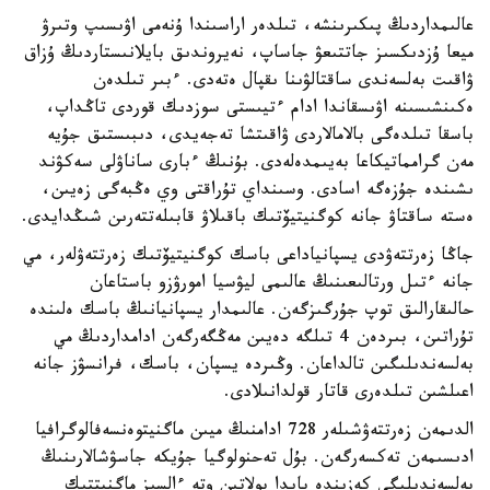
عالىمداردىڭ پىكىرىنشە، تىلدەر اراسىندا ۇنەمى اۋىسىپ وتىرۋ
ميعا ۇزدىكسىز جاتتىعۋ جاساپ، نەيروندىق بايلانىستاردىڭ ۇزاق
ۋاقىت بەلسەندى ساقتالۋىنا ىقپال ەتەدى. ءبىر تىلدەن
ەكىنشىسىنە اۋىسقاندا ادام ءتيىستى سوزدىك قوردى تاڭداپ،
باسقا تىلدەگى بالامالاردى ۋاقىتشا تەجەيدى، دىبىستىق جۇيە
مەن گرامماتيكاعا بەيىمدەلەدى. بۇنىڭ ءبارى ساناۋلى سەكۋند
ىشىندە جۇزەگە اسادى. وسىنداي تۇراقتى وي ەڭبەگى زەيىن،
ەستە ساقتاۋ جانە كوگنيتيۆتىك باقىلاۋ قابىلەتتەرىن شىڭدايدى.
جاڭا زەرتتەۋدى يسپانياداعى باسك كوگنيتيۆتىك زەرتتەۋلەر، مي
جانە ءتىل ورتالىعىنىڭ عالىمى ليۋسيا امورۋزو باستاعان
حالىقارالىق توپ جۇرگىزگەن. عالىمدار يسپانيانىڭ باسك ەلىندە
تۇراتىن، بىردەن 4 تىلگە دەيىن مەڭگەرگەن ادامداردىڭ مي
بەلسەندىلىگىن تالداعان. وڭىردە يسپان، باسك، فرانسۋز جانە
اعىلشىن تىلدەرى قاتار قولدانىلادى.
الدىمەن زەرتتەۋشىلەر 728 ادامنىڭ ميىن ماگنيتوەنسەفالوگرافيا
ادىسىمەن تەكسەرگەن. بۇل تەحنولوگيا جۇيكە جاسۋشالارىنىڭ
بەلسەندىلىگى كەزىندە پايدا بولاتىن وتە ءالسىز ماگنيتتىك