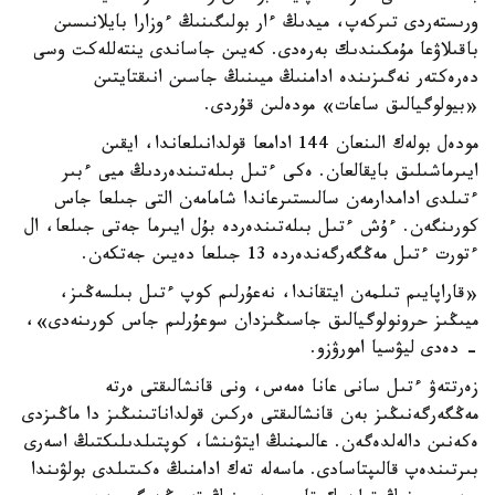
ورىستەردى تىركەپ، ميدىڭ ءار بولىگىنىڭ ءوزارا بايلانىسىن
باقىلاۋعا مۇمكىندىك بەرەدى. كەيىن جاساندى ينتەللەكت وسى
دەرەكتەر نەگىزىندە ادامنىڭ ميىنىڭ جاسىن انىقتايتىن
«بيولوگيالىق ساعات» مودەلىن قۇردى.
مودەل بولەك الىنعان 144 ادامعا قولدانىلعاندا، ايقىن
ايىرماشىلىق بايقالعان. ەكى ءتىل بىلەتىندەردىڭ ميى ءبىر
ءتىلدى ادامدارمەن سالىستىرعاندا شامامەن التى جىلعا جاس
كورىنگەن. ءۇش ءتىل بىلەتىندەردە بۇل ايىرما جەتى جىلعا، ال
ءتورت ءتىل مەڭگەرگەندەردە 13 جىلعا دەيىن جەتكەن.
«قاراپايىم تىلمەن ايتقاندا، نەعۇرلىم كوپ ءتىل بىلسەڭىز،
ميىڭىز حرونولوگيالىق جاسىڭىزدان سوعۇرلىم جاس كورىنەدى»،
- دەدى ليۋسيا امورۋزو.
زەرتتەۋ ءتىل سانى عانا ەمەس، ونى قانشالىقتى ەرتە
مەڭگەرگەنىڭىز بەن قانشالىقتى ەركىن قولداناتىنىڭىز دا ماڭىزدى
ەكەنىن دالەلدەگەن. عالىمنىڭ ايتۋىنشا، كوپتىلدىلىكتىڭ اسەرى
بىرتىندەپ قالىپتاسادى. ماسەلە تەك ادامنىڭ ەكىتىلدى بولۋىندا