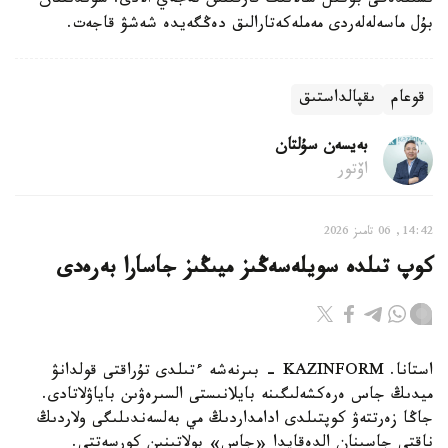
ىشىندەگى بۇكىل سالانىڭ قارقىنىن تەجەي الادى. سوندىقتان
بۇل ماسەلەلەردى مەملەكەتارالىق دەڭگەيدە شەشۋ قاجەت.
قوعام
ىقپالداستىق
بەيسەن سۇلتان
اۆتور
14:42, 06 تامىز 2026
كوپ تىلدە سويلەسەڭىز ميىڭىز جاسارا بەرەدى
استانا. KAZINFORM - بىرنەشە ءتىلدى تۇراقتى قولدانۋ
ميدىڭ جاس ەرەكشەلىگىنە بايلانىستى السىرەۋىن باياۋلاتادى.
جاڭا زەرتتەۋ كوپتىلدى ادامداردىڭ مي بەلسەندىلىگى ولاردىڭ
ناقتى جاسىنان الدەقايدا «جاس» بولاتىنىن كورسەتتى.