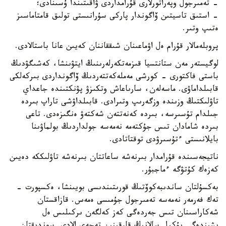
- تەمىرجول وپەراتورلارى قۇرامداردى ۋاقىتىندا ۇسىنادى؛
- استىق تاسيتىن ۆاگوندار پاركى سۇرانىستى تولىق قامتاماسىز
ەتىپ وتىر.
پروبلەمالار قۇرام ەل اۋماعىنان شىققاننان كەيىن عانا باستالادى.
لوگيستەر مەن ستانتسيا قىزمەتكەرلەرىنىڭ ايتۋىنشا، كەشىگۋدىڭ
باستى فاكتورى - كورشى مەملەكەتتەردىڭ ۆاگونداردى بىركەلكى
قابىلداماۋى. ماسەلەن، سارىاعاش وتكىزۋ پۋنكتىندە جاعداي
تاۋلىكتىڭ وزىندە وزگەرىپ وتىرادى. قابىلداۋشى تاراپ بىردە
جىلدام تۇسىرسە، بىردە كەنەتتەن شەكتەۋ ەنگىزەدى. تاعى
بىردە شامادان تىس جۇكتەمە نەمەسە جولداردىڭ بولماۋىنا
بايلانىستى ءتۇسىرۋدى توقتاتادى.
ناتيجەسىندە قۇرامدار بىرنەشە ساعاتتان بىرنەشە تاۋلىككە دەيىن
كەزەك كۇتۋگە ءماجبۇر.
بەكسۇلتان ساندىبەكوۆتىڭ قورىتىندىسى بويىنشا، ەكسپورت -
تەك فەرمەر نەمەسە تەمىرجول جۇمىسى ەمەس. قازاقستان
شەكاراسىنان تىس جەردەگى كەز كەلگەن ىركىلىس ەل