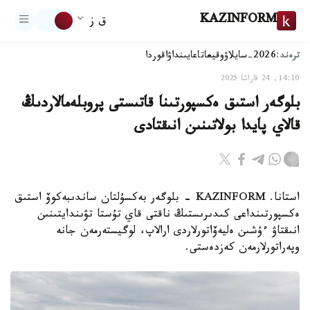
KAZINFORM
ق ز
ترەند:
2026-سايلاۋ
وقيعا
تاعايىنداۋ
اقوردا
14:10, 24 قاراشا 2025
بلوگەر استىق ەكسپورتىنا قاتىستى پروبلەمالاردىڭ
قالاي پايدا بولاتىنىن انىقتادى
استانا. KAZINFORM - بلوگەر بەكسۇلتان ساندىبەكوۆ استىق
ەكسپورتىنداعى كىدىرىستىڭ ناقتى قاي تۇستا تۋىندايتىنىن
انىقتاۋ ءۇشىن ەليەۆاتورلاردى ارالاپ، لوگيستەرمەن جانە
وپەراتورلارمەن كەزدەستى.