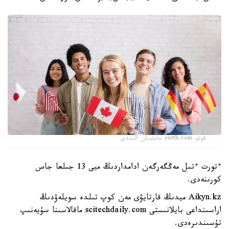
فوتو earth.com سايتىنان الىندى
ءتورت ءتىل مەڭگەرگەن ادامداردىڭ ميى 13 جىلعا جاس
كورىنەدى.
Aikyn.kz ميدىڭ قارتايۋى مەن كوپ تىلدە سويلەۋدىڭ
اراسىنداعى بايلانىستى scitechdaily.com ماقالاسىنا سۇيەنىپ
تۇسىندىرەدى.