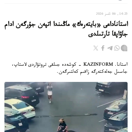
14:25, 06 تامىز 2026
استاناداعى «بايتەرەك» ماڭىندا اتپەن جۇرگەن ادام
جاۋاپقا تارتىلدى
استانا. KAZINFORM - كوشەدە جىلقى تروتۋاردى لاستاپ،
جاسىل جەلەكتەرگە زاقىم كەلتىرگەن.