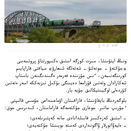
فوتو: ق ت ج
ونىڭ ايتۋىنشا، سىرت كوزگە استىق ەكسپورتتاۋ پروتسەسى
«جۇكتەۋ - جونەلتۋ - شەتەلگە شىعارۋ» سياقتى قاراپايىم
كورىنگەنىمەن، ءىس جۇزىندە فەرمەر ەگىندىگىنەن باستاپ
شەكارادان وتەتىن قۇرامعا دەيىنگى بۇكىل تىزبەككە اسەر ەتەتىن
كۇردەلى لوگيستيكالىق جۇيە بار.
بلوگەردىڭ بايقاۋىنشا، قازاقستان اۋماعىنداعى جۇمىس قالىپتى
ءجۇرىپ جاتىر. جوعارى جۇكتەمەگە قاراماستان، كىدىرىس جوق:
- استىق كەزەكسىز قابىلدانادى جانە كەپتىرىلەدى؛
- ەليەۆاتورلار ۆاگونداردى كەستە بويىنشا جۇكتەيدى؛