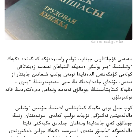
Фото: sud.gov.kz
سەبەبى قۇجاتتارىن جيناپ، تولەم راسىمدەۋگە كەلگەندە ەڭبەك
ءوتىلىنىڭ ءبىر بولىگى ەسەپكە الىنباعان نەمەسە زەينەتاقى
كولەمى كۇتكەننەن الدەقايدا تومەن بولىپ شىعاتىن جايتتار از
ەمەس. مۇنداي جاعدايدىڭ ەڭ جيى سەبەپتەرىنىڭ ءبىرى -
ەڭبەك كىتاپشاسىنىڭ جوعالۋى نەمەسە ونداعى دەرەكتەردىڭ قاتە
تولتىرىلۋى.
كوپ جىل بويى ەڭبەك كىتاپشاسى ادامنىڭ جۇمىس ءوتىلىن
دالەلدەيتىن نەگىزگى قۇجات بولىپ كەلدى. سوندىقتان ونىڭ
جوعالۋى كەي جاعدايدا ونداعان جىلدىق ەڭبەكتى قايتا
دالەلدەۋگە ءماجبۇر ەتەدى. اسىرەسە ەڭبەك جولىن ەلەكتروندى