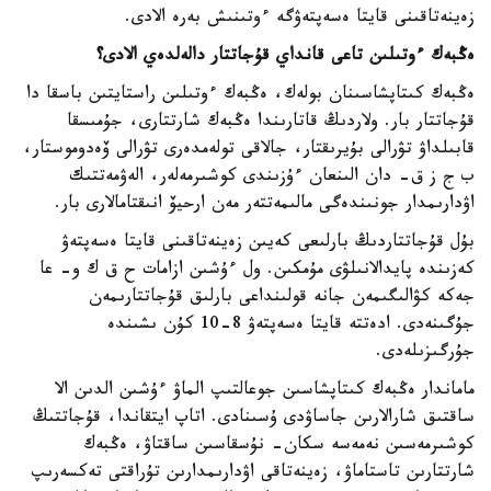
زەينەتاقىنى قايتا ەسەپتەۋگە ءوتىنىش بەرە الادى.
ەڭبەك ءوتىلىن تاعى قانداي قۇجاتتار دالەلدەي الادى؟
ەڭبەك كىتاپشاسىنان بولەك، ەڭبەك ءوتىلىن راستايتىن باسقا دا
قۇجاتتار بار. ولاردىڭ قاتارىندا ەڭبەك شارتتارى، جۇمىسقا
قابىلداۋ تۋرالى بۇيرىقتار، جالاقى تولەمدەرى تۋرالى ۆەدوموستار،
ب ج ز ق- دان الىنعان ءۇزىندى كوشىرمەلەر، الەۋمەتتىك
اۋدارىمدار جونىندەگى مالىمەتتەر مەن ارحيۆ انىقتامالارى بار.
بۇل قۇجاتتاردىڭ بارلىعى كەيىن زەينەتاقىنى قايتا ەسەپتەۋ
كەزىندە پايدالانىلۋى مۇمكىن. ول ءۇشىن ازامات ح ق ك و- عا
جەكە كۋالىگىمەن جانە قولىنداعى بارلىق قۇجاتتارىمەن
جۇگىنەدى. ادەتتە قايتا ەسەپتەۋ 8-10 كۇن ىشىندە
جۇرگىزىلەدى.
ماماندار ەڭبەك كىتاپشاسىن جوعالتىپ الماۋ ءۇشىن الدىن الا
ساقتىق شارالارىن جاساۋدى ۇسىنادى. اتاپ ايتقاندا، قۇجاتتىڭ
كوشىرمەسىن نەمەسە سكان- نۇسقاسىن ساقتاۋ، ەڭبەك
شارتتارىن تاستاماۋ، زەينەتاقى اۋدارىمدارىن تۇراقتى تەكسەرىپ