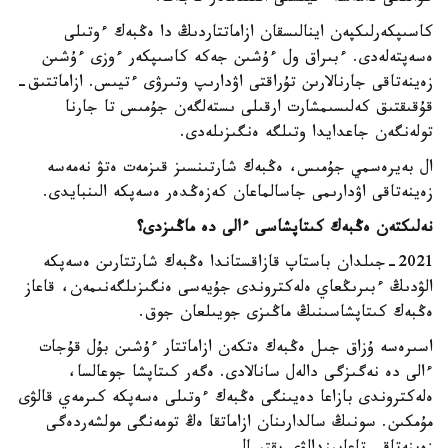
كاسىپكەرلىكپەن اينالىسقان ازاماتتاردىڭ دا ەڭبەك ءوتىلى
ەسەپتەلەدى. ءبىراق ول ءۇشىن جەكە كاسىپكەر ءوزى ءۇشىن
زەينەتاقى جارنالارىن تۇراقتى اۋدارىپ وتىرۋى ءتيىس. ازاماتتىق-
قۇقىقتىق كەلىسىمشارت ارقىلى ىستەلگەن جۇمىس تا جارنا
تولەنگەن جاعدايدا وتىلگە ەنگىزىلەدى.
ال بەيرەسمي جۇمىس، ەڭبەك شارتىنسىز قىزمەت ەتۋ نەمەسە
زەينەتاقى اۋدارىمى جاسالماعان كەزەڭدەر ەسەپكە الىنبايدى.
نەلىكتەن ەڭبەك كىتاپشاسى ءالى دە ماڭىزدى؟
2021-جىلدان باستاپ قازاقستاندا ەڭبەك شارتتارىن ەسەپكە
الۋدىڭ ءبىرىڭعاي ەلەكتروندى جۇيەسى ەنگىزىلگەنىمەن، قاعاز
ەڭبەك كىتاپشاسىنىڭ ماڭىزى جويىلعان جوق.
اسىرەسە ۇزاق جىل ەڭبەك ەتكەن ازاماتتار ءۇشىن بۇل قۇجات
ءالى دە نەگىزگى دالەل سانالادى. ەگەر كىتاپشا جوعالسا،
ەلەكتروندى بازاعا دەيىنگى ەڭبەك ءوتىلى ەسەپكە كىرمەي قالۋى
مۇمكىن. سونىڭ سالدارىنان ازاماتقا ەڭ تومەنگى مولشەردەگى