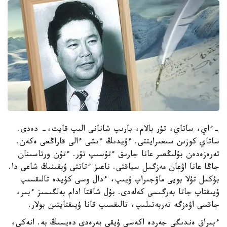
-ءاي، ساتاي، تۇر بالام، بارىپ شانانى الىپ قايت،- دەدى.
ساتاي كوزىن سىعىرايتتى. ءۇيدىڭ ءىشى ءالى قاراڭعى ەكەن.
تەرەزەدەن بۇلىڭعىر عانا جارىق ءتۇسىپ تۇر. ءتۇن ورتاسىنان
جاڭا عانا اۋعان مەزگىل سياقتى. ناعىز ءتاتتى ۇيقىنىڭ شاعى دا.
بۇكىل تۇلا بويى ماۋجىراپ ۇيىپ، ءدال وسى كۇيدە تالىقسىپ
ۇيىقتاپ جاتا بەرگىسى كەلەدى. بۇل شاقتا ادام بەلگىسىز ءبىر،
جاقسى اۋەزگە تەربەتىلىپ، تالىقسىپ قانا ۇيىقتايتىن بولار.
ءبىراق ەندىگى جەردە اكەسى ۇيقى بەرەدى دەيسىڭ بە. انەكي،