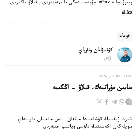
وتىرۋ جانە eGov جۇيەسىندەگى مالىمەتتەردى باقىلاۋ ماڭىزدى.
el.kz
قوعام
كۇنسۇلتان وتارباي
اۆتور
13:40, 09 تامىز 2026
سايىن مۇراتبەك. قىلاۋ - اڭگىمە
شىرت ۇيقىنىڭ قۇشاعىندا جاتقان. باس جاعىنان دارىلداي
سويلەگەن اكەسىنىڭ داۋسى وياتىپ جىبەردى