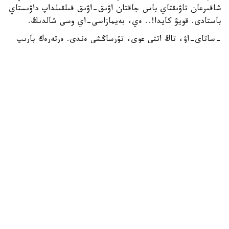
شاقىرعان تاۋىقتاي باس جاقتان اۋىق-اۋىق قىلقىلداپ داۋىستاي
باستادى. قويۋ كايدا!.. ەي، بەيمازاسى-اي وسى شالدىڭ.
-ساتاي-اۋ، تاڭ اتتى عوي، تۇرساڭشى ەندى. ەرتەرەك بارىپ
الىپ قايتساڭشى شانانى،- دەيدى جانە قايتا-قايتا ايتادى.
«ءالى ءتۇن ورتاسى عانا عوي، تاڭ اتسىن دا...» - دەگىسى
كەلەدى ساتايدىڭ. ءدال وسى كەزدە قوراداعى اتەش قاناتىن
دۇرسىلدەتە قاعىپ قويىپ، تاماعى جىرتىلارداي ايعاي سالادى:
«تاڭ اتىپ قالدى-ە-ە...» دەيتىن سياقتى. مازا بەرۋشى مە
ەدى بۇلار.
ساتاي كوزىن قايتا جۇمدى. شىركىن-اي، ەڭ بولماسا، ون
مينۋت ۇيىقتار ما ەدى. قايداعى ۇيقى، انە اكەسى تاعى سويلەپ
جاتىر. «قاپ، ۇيقى بەرمەدى-اۋ» دەپ رەنجىدى، ونان سوڭ:
«قوي، تۇرايىن، بولماس» دەپ ويلادى تاعى دا. ءبىراق بۇل
تەك ويى عانا. انە تۇردىم، مىنە، تۇردىم دەپ جاتقان، ەندى
بىردە ءتىپتى كيىنە باستاعان سياقتى ەدى، سويتسە قايتادان
ماۋجىراپ ۇيىقتاپ كەتىپتى...