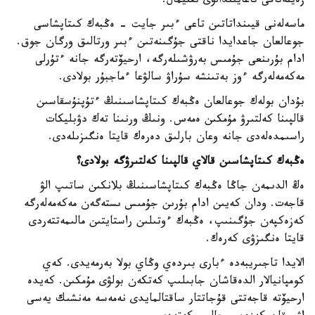
زەينەتاقى تاعايىندالۋى ىقتيمال.
ماسەلەنى قيىنداتاتىن تاعى ءبىر جايت - ەڭبەك كىتاپشاسى
جوعالعان جاعدايدا ناقتى جۇگىنەتىن ءبىر ورتالىق ورگان جوق.
ادام بۇرىنعى جۇمىس بەرۋشىلەرگە، ارحيۆتەرگە جانە ءتۇرلى
مەكەمەلەرگە ءوز بەتىنشە سۇراۋ سالۋعا ءماجبۇر بولادى.
بۇدان بولەك جوعالعان ەڭبەك كىتاپشاسىنىڭ ءتۇپنۇسقاسىن
قالپىنا كەلتىرۋ مۇمكىن ەمەس. ونىڭ ورنىنا تەك دۋبليكات
راسىمدەلەدى جانە وعان بارلىق دەرەك قايتا ەنگىزىلەدى.
ەڭبەك كىتاپشاسىن قالاي قالپىنا كەلتىرۋگە بولادى؟
ەڭ الدىمەن جاڭا ەڭبەك كىتاپشاسىنىڭ بلانكىن ساتىپ الۋ
قاجەت. ودان كەيىن ادام بۇرىن جۇمىس ىستەگەن مەكەمەلەرگە
كەزەكپەن جۇگىنىپ، ەڭبەك ءوتىلىن راستايتىن مالىمەتتەردى
قايتا ەنگىزۋى كەرەك.
الايدا تاجىريبەدە ءبارى بىردەي وڭاي بولا بەرمەيدى. كەي
كومپانيالار الدەقاشان جابىلىپ كەتكەن بولۋى مۇمكىن. كەيدە
ارحيۆتە قاجەتتى قۇجاتتار ساقتالمايدى نەمەسە مەنشىك يەسى