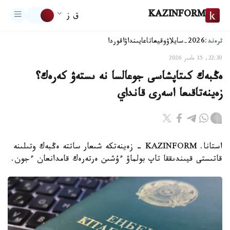
KAZINFORM
ق ز
ترەند:
2026-سايلاۋ
وقيعا
تاعايىنداۋ
اقوردا
22:30, 15 مامىر 2026
ەڭبەك كىتاپشاسى جوعالسا نە ىستەۋ كەرەك؟
زەينەتاقىعا اسەرى قانداي
استانا. KAZINFORM - زەينەتكە شىعار ساتتە ەڭبەك وتىلىنە
قاتىستى قيىندىققا تاپ بولماۋ ءۇشىن ەرتەرەك قامدانعان ءجون.