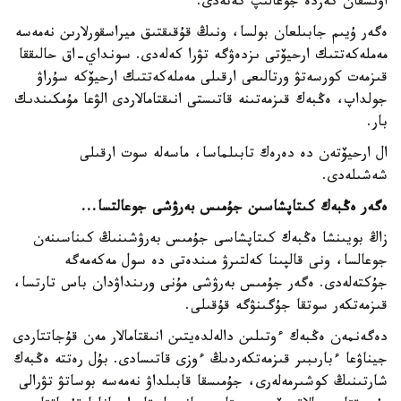
اۋىسقان كەزدە جوعالىپ كەتەدى.
ەگەر ۇيىم جابىلعان بولسا، ونىڭ قۇقىقتىق ميراسقورلارىن نەمەسە
مەملەكەتتىك ارحيۆتى ىزدەۋگە تۋرا كەلەدى. سونداي-اق حالىققا
قىزمەت كورسەتۋ ورتالىعى ارقىلى مەملەكەتتىك ارحيۆكە سۇراۋ
جولداپ، ەڭبەك قىزمەتىنە قاتىستى انىقتامالاردى الۋعا مۇمكىندىك
بار.
ال ارحيۆتەن دە دەرەك تابىلماسا، ماسەلە سوت ارقىلى
شەشىلەدى.
ەگەر ەڭبەك كىتاپشاسىن جۇمىس بەرۋشى جوعالتسا...
زاڭ بويىنشا ەڭبەك كىتاپشاسى جۇمىس بەرۋشىنىڭ كىناسىنەن
جوعالسا، ونى قالپىنا كەلتىرۋ مىندەتى دە سول مەكەمەگە
جۇكتەلەدى. ەگەر جۇمىس بەرۋشى مۇنى ورىنداۋدان باس تارتسا،
قىزمەتكەر سوتقا جۇگىنۋگە قۇقىلى.
دەگەنمەن ەڭبەك ءوتىلىن دالەلدەيتىن انىقتامالار مەن قۇجاتتاردى
جيناۋعا ءبارىبىر قىزمەتكەردىڭ ءوزى قاتىسادى. بۇل رەتتە ەڭبەك
شارتىنىڭ كوشىرمەلەرى، جۇمىسقا قابىلداۋ نەمەسە بوساتۋ تۋرالى