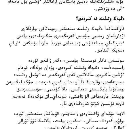
جۇيە ەنگىزىلگەنگە دەيىن باستاعان ازاماتتار ءۇشىن بۇل ماسەلە
ءالى دە وزەكتى.
ەڭبەك وتىلىنە نە كىرەدى؟
قازاقستاندا ەڭبەك وتىلىنە مىندەتتى زەينەتاقى جارنالارى
اۋدارىلعان رەسمي جۇمىس كەزەڭدەرى ەنگىزىلەدى، ياعني
ءبىرىڭعاي جيناقتاۋشى زەينەتاقى قورىنا جارنا تۇسكەن ءار اي
ەسەپكە الىنادى.
سونىمەن قاتار قوسىمشا جۇمىس، ەگەر زاڭدى تۇردە
راسىمدەلسە، ەڭبەك وتىلىنە كىرەدى. بۇدان بولەك، قوعام
ءۇشىن ماڭىزدى سانالاتىن كەي كەزەڭدەر دە ءوتىل رەتىندە
ەسەپتەلەدى. ولاردىڭ قاتارىندا اسكەري قىزمەت، جۇكتىلىك پەن
بوسانۋعا بايلانىستى دەمالىس، بالا كۇتىمى، جۇمىسسىزدىق
بويىنشا جاردەماقى الۋ ۋاقىتى، سونداي-اق مۇگەدەك نەمەسە
قارت تۋىسىن كۇتۋ كەزەڭدەرى بار.
الايدا مۇنداي ۋاقىتتاردى راستايتىن قۇجاتتار مىندەتتى تۇردە
بولۋى كەرەك. مىسالى، اسكەري بيلەت، بالانىڭ تۋۋ تۋرالى
كۋالىگى نەمەسە ءتيىستى انىقتامالار قاجەت.