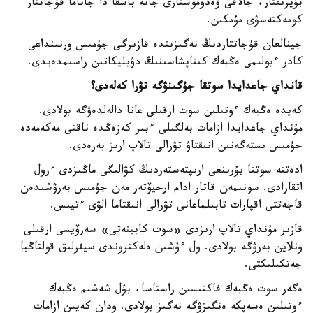
بۇيرىقتار، جالاقى ۆەدوموستارى جانە باسقا دا جاناما قۇجاتتار
كومەكتەسۋى مۇمكىن.
جينالعان قۇجاتتاردىڭ نەگىزىندە قازىرگى جۇمىس ورنىنداعى
كادر ءبولىمى ەڭبەك كىتاپشاسىنىڭ دۋبليكاتىن راسىمدەيدى.
قانداي جاعدايدا سوتقا جۇگىنۋگە تۋرا كەلەدى؟
كەيدە ەڭبەك ءوتىلىن سوت ارقىلى عانا دالەلدەۋگە بولادى.
مۇنداي جاعدايدا ازامات بەلگىلى ءبىر كەزەڭدە ناقتى مەكەمەدە
جۇمىس ىستەگەنىن انىقتاۋ تۋرالى تالاپ ارىز بەرەدى.
ادەتتە سوتتا بۇرىنعى ارىپتەستەردىڭ كۋالىگى ماڭىزدى ءرول
اتقارادى. سونىمەن قاتار ادام ارحيۆتەر مەن جۇمىس بەرۋشىدەن
قاجەتتى اقپارات تابىلماعانى تۋرالى انىقتاما الۋى ءتيىس.
قازىر مۇنداي تالاپ ارىزدى «سوت كابينەتى» سەرۆيسى ارقىلى
ونلاين بەرۋگە بولادى. ول ءۇشىن ەلەكتروندى سيفرلىق قولتاڭبا
جەتكىلىكتى.
ەگەر سوت ەڭبەك فاكتىسىن راستاسا، بۇل شەشىم ەڭبەك
ءوتىلىن ەسەپكە ەنگىزۋگە نەگىز بولادى. ودان كەيىن ازامات