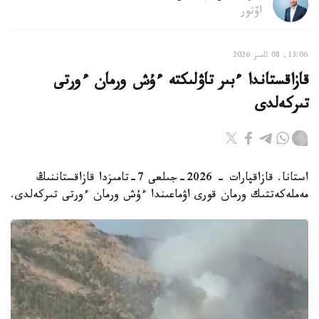
اۆتور
13:06, 08 تامىز 2026
قازاقستاندا ءبىر تاۋلىكتە ءۇش ورمان ءورتى
تىركەلدى
استانا. قازاقپارات - 2026-جىلعى 7-تامىزدا قازاقستاننىڭ
مەملەكەتتىك ورمان قورى اۋماعىندا ءۇش ورمان ءورتى تىركەلدى.