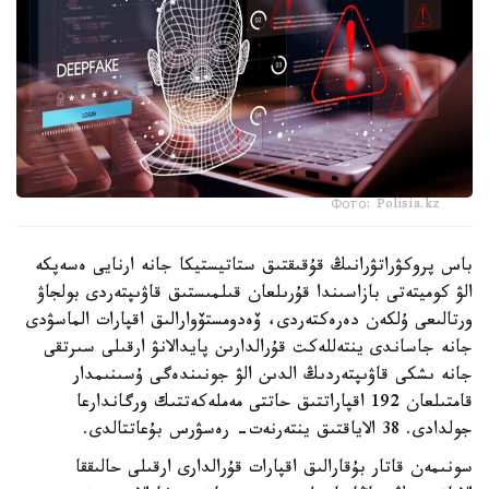
Фото: Polisia.kz
باس پروكۋراتۋرانىڭ قۇقىقتىق ستاتيستيكا جانە ارنايى ەسەپكە
الۋ كوميتەتى بازاسىندا قۇرىلعان قىلمىستىق قاۋىپتەردى بولجاۋ
ورتالىعى ۇلكەن دەرەكتەردى، ۆەدومستۆوارالىق اقپارات الماسۋدى
جانە جاساندى ينتەللەكت قۇرالدارىن پايدالانۋ ارقىلى سىرتقى
جانە ىشكى قاۋىپتەردىڭ الدىن الۋ جونىندەگى ۇسىنىمدار
قامتىلعان 192 اقپاراتتىق حاتتى مەملەكەتتىك ورگاندارعا
جولدادى. 38 الاياقتىق ينتەرنەت- رەسۋرس بۇعاتتالدى.
سونىمەن قاتار بۇقارالىق اقپارات قۇرالدارى ارقىلى حالىققا