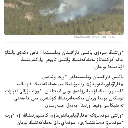
Видеодан алынған кадр
ءورتتىڭ بىرەۋى باتىس قازاقستان وبلىسىندا، تاعى ەكەۋى ۇلىتاۋ
جانە كوكشەتاۋ مەملەكەتتىك ۇلتتىق تابيعي پاركتەرىنىڭ
اۋماعىندا بولعان.
باتىس قازاقستان وبلىسىنداعى ءورت وشاعىن
«قازاۆياورمانقورعاۋ» رەسپۋبليكالىق مەملەكەتتىك قازىنالىق
كاسىپورنىنىڭ اۋە پاترۋلدەۋ توبى انىقتاعان. ءورت تۋرالى اقپارات
تۇسكەن بويدا ورمان مەكەمەلەرىنىڭ كۇشتەرى مەن قاجەتتى
تەحنيكاسى وقيعا ورنىنا جەدەل جىبەرىلدى.
ءورتتى سوندىرۋگە «قازاۆياورمانقورعاۋ» كاسىپورنىنىڭ اۋە ءورت
ءسوندىرۋ دەسانتشىلارى، سونداي-اق مەملەكەتتىك ورمان