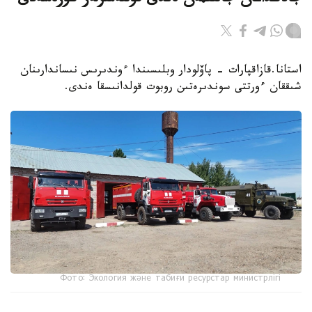
جالاڭداعان جالىنمەن ەندى قۇلتەمىرلەر كۇرەسەدى
استانا.قازاقپارات - پاۆلودار وبلىسىندا ءوندىرىس نىساندارىنان
شىققان ءورتتى سوندىرەتىن روبوت قولدانىسقا ەندى.
Фото: Экология және табиғи ресурстар министрлігі