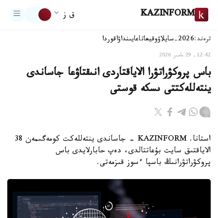
KAZINFORM
ق ز
ترەند:
2026-سايلاۋ
وقيعا
تاعايىنداۋ
اقوردا
12:42, 29 مامىر 2026
باس پروكۋراتۋرا الاياقتاردى انىقتاۋعا جاساندى
ينتەللەكتتى ىسكە قوستى
استانا. KAZINFORM - جاساندى ينتەللەكت كومەگىمەن 38
الاياقتىق سايت بۇعاتتالدى، دەپ حابارلايدى باس
پروكۋراتۋرانىڭ باسپا ءسوز قىزمەتى.