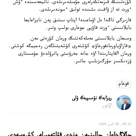
كۇزەتىنىڭ قىزمەتكەرلەرى جۇمىلدىرىلدى. ناتيجەسىندە ءۇش
ءورت تە از ۋاقىت ىشىندە تولىق ءسوندىرىلدى.
قازىرگى تاڭدا ەل اۋماعىندا اپتاپ ىستىق پەن نايزاعايعا
بايلانىستى ءورت قاۋپى جوعارى بولىپ وتىر.
وسىعان بايلانىستى مەملەكەتتىك ورمان كۇزەتى مەن
«قازاۆياورمانقورعاۋ» كۇشتەرى كۇشەيتىلگەن رەجيمگە كوشتى.
ورمان القاپتارىندا اۋە جانە جەرۇستى پاترۋلدەۋ جۇمىستارى
ۇزدىكسىز جۇرگىزىلىپ جاتىر.
قوعام
ريزابەك نۇسىپبەك ۇلى
اۆتور
09:43, 08 تامىز 2026