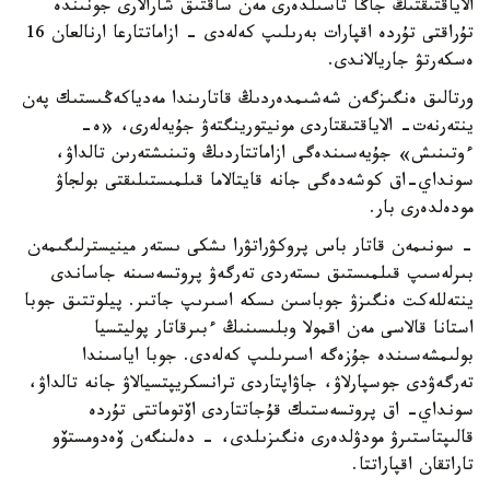
الاياقتىقتىڭ جاڭا تاسىلدەرى مەن ساقتىق شارالارى جونىندە
تۇراقتى تۇردە اقپارات بەرىلىپ كەلەدى - ازاماتتارعا ارنالعان 16
ەسكەرتۋ جاريالاندى.
ورتالىق ەنگىزگەن شەشىمدەردىڭ قاتارىندا مەدياكەڭىستىك پەن
ينتەرنەت- الاياقتىقتاردى مونيتورينگتەۋ جۇيەلەرى، «ە-
ءوتىنىش» جۇيەسىندەگى ازاماتتاردىڭ وتىنىشتەرىن تالداۋ،
سونداي-اق كوشەدەگى جانە قايتالاما قىلمىستىلىقتى بولجاۋ
مودەلدەرى بار.
- سونىمەن قاتار باس پروكۋراتۋرا ىشكى ىستەر مينيسترلىگىمەن
بىرلەسىپ قىلمىستىق ىستەردى تەرگەۋ پروتسەسىنە جاساندى
ينتەللەكت ەنگىزۋ جوباسىن ىسكە اسىرىپ جاتىر. پيلوتتىق جوبا
استانا قالاسى مەن اقمولا وبلىسىنىڭ ءبىرقاتار پوليتسيا
بولىمشەسىندە جۇزەگە اسىرىلىپ كەلەدى. جوبا اياسىندا
تەرگەۋدى جوسپارلاۋ، جاۋاپتاردى ترانسكريپتسيالاۋ جانە تالداۋ،
سونداي- اق پروتسەستىك قۇجاتتاردى اۆتوماتتى تۇردە
قالىپتاستىرۋ مودۋلدەرى ەنگىزىلدى، - دەلىنگەن ۆەدومستۆو
تاراتقان اقپاراتتا.