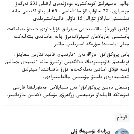
جالپى «سيفرلىق كومەكشى» مودۋلدەرى ارقىلى 231 تەرگەۋ
جوسپارى، 72 جاۋاپ الۋ حاتتاماسى، 65 ايىپتاۋ اكتىسى جانە
قىلمىستى سارالاۋ تۋرالى 15 قاۋلى قالىپتاستىرىلدى.
قۇقىق قورعاۋ سالاسىنداعى سيفرلىق قۇرالداردى دامىتۋ مەملەكەت
باسشىسى جاريالاعان تسيفرلاندىرۋ جانە جاساندى ينتەللەكت
جىلى اياسىندا جۇزەگە اسىرىلىپ جاتىر.
باس پروكۋراتۋرا «زاڭ مەن ءتارتىپ» قاعيداتتارىن نىعايتۋ،
قوعامدىق قاۋىپسىزدىك دەڭگەيىن ارتتىرۋ جانە ءتيىمدى «حالىق
ۇنىنە قۇلاق اساتىن مەملەكەت» قۇرۋ ماقساتىندا سيفرلىق
شەشىمدەردى دامىتۋ جۇمىسىن جالعاستىرادى.
وسىعان دەيىن پروكۋراتۋرا مەن سىبايلاس جەمقورلىققا قارسى
قىزمەتكە قابىلداۋ ەرەجەسى وزگەرۋى مۇمكىن ەكەنىن جازعانبىز.
قوعام
ريزابەك نۇسىپبەك ۇلى