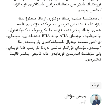
قورەكتىك مايلار مەن ىلعالداندىراتىن ماسكالاردى قولدانۋعا
كەڭەس بەرەدى.
ال مەديتسينا عىلىمدارىنىڭ دوكتورى ارجانا بىچكوۆانىڭ
ايتۋىنشا، قىستا باس تەرىسى دە ەرەكشە كۇتىمدى قاجەت
ەتەدى. ونىڭ پىكىرىنشە، قۇرامىندا ەكزوسوما، دەكسپانتەنول،
نياتسيناميد، جۇمساق AHA جانە BHA قىشقىلدارى، سونداي-
اق التىن نەمەسە مينەرال نانوبولشەكتەرى بار ونىمدەر ەڭ
ءتيىمدى. مۇنداي قۇرالدار شاشتى تەرەڭ تازارتىپ قانا قويماي،
ونى سۋىقتىڭ اسەرىنەن قورعايدى جانە تابيعي جىلتىر قالپىنا
كەلتىرەدى.
قوعام
بەيسەن سۇلتان
اۆتور