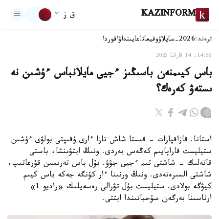
KAZINFORM
ق ز
ترەند:
2026-سايلاۋ
وقيعا
تاعايىنداۋ
اقوردا
14:56, 14 قاراشا 2025
باس كيىمنەن باسىڭىز ءجيى مايلانباس ءۇشىن نە
ىستەۋ كەرەك؟
استانا. قازاقپارات - قىستا شاش تازا ءارى ۇقىپتى بولۋى ءۇشىن
ستيليست قاراپايىم كەڭەس بەردى. ونىڭ ايتۋىنشا، باستى
قاتەلىك - شاشتى تىم ءجيى جۋۋ. بۇل باس تەرىسىن قۇرعاتىپ،
شاشتى السىرەتەدى. ونىڭ ورنىنا ءار كۇنگە جەكە باس كيىم
كيۋگە بولادى. ستيليست بۇل تۋرالى رەسەيلىك «راديو 1»
ارناسىنا بەرگەن سۇحباتىندا ايتتى.