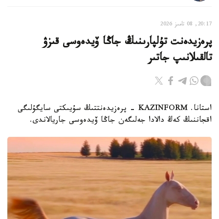
20:17, 08 تامىز 2026
پرەزيدەنت تۇلپارىنىڭ جاڭا ۆيدەوسى قىزۋ
تالقىلانىپ جاتىر
استانا. KAZINFORM - پرەزيدەنتتىڭ سۇيىكتى سايگۇلىگى
اقجاننىڭ كەڭ دالادا جەلىگەن جاڭا ۆيدەوسى جاريالاندى.