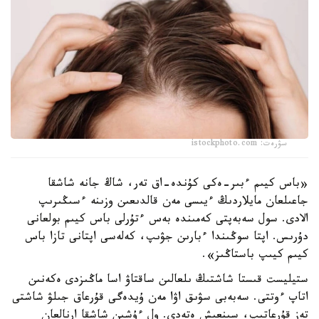
سۋرەت: istockphoto.com
«باس كيىم ءبىر-ەكى كۇندە-اق تەر، شاڭ جانە شاشقا
جاعىلعان مايلاردىڭ ءيىسى مەن قالدىعىن وزىنە ءسىڭىرىپ
الادى. سول سەبەپتى كەمىندە بەس ءتۇرلى باس كيىم بولعانى
دۇرىس. اپتا سوڭىندا ءبارىن جۋىپ، كەلەسى اپتانى تازا باس
كيىم كيىپ باستاڭىز».
ستيليست قىستا شاشتىڭ ىلعالىن ساقتاۋ اسا ماڭىزدى ەكەنىن
اتاپ ءوتتى. سەبەبى سۋىق اۋا مەن ۇيدەگى قۇرعاق جىلۋ شاشتى
تەز قۇرعاتىپ، سىنعىش ەتەدى. ول ءۇشىن شاشقا ارنالعان