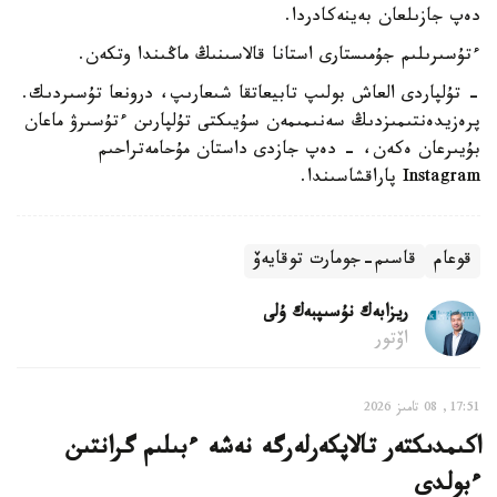
دەپ جازىلعان بەينەكادردا.
ءتۇسىرىلىم جۇمىستارى استانا قالاسىنىڭ ماڭىندا وتكەن.
- تۇلپاردى العاش بولىپ تابيعاتقا شىعارىپ، درونعا تۇسىردىك.
پرەزيدەنتىمىزدىڭ سەنىمىمەن سۇيىكتى تۇلپارىن ءتۇسىرۋ ماعان
بۇيىرعان ەكەن، - دەپ جازدى داستان مۇحامەتراحىم
Instagram پاراقشاسىندا.
قوعام
قاسىم-جومارت توقايەۆ
ريزابەك نۇسىپبەك ۇلى
اۆتور
17:51, 08 تامىز 2026
اكىمدىكتەر تالاپكەرلەرگە نەشە ءبىلىم گرانتىن
ءبولدى