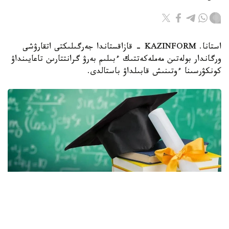
استانا. KAZINFORM - قازاقستاندا جەرگىلىكتى اتقارۋشى
ورگاندار بولەتىن مەملەكەتتىك ءبىلىم بەرۋ گرانتتارىن تاعايىنداۋ
كونكۋرسىنا ءوتىنىش قابىلداۋ باستالدى.
Фото: Gov.kz