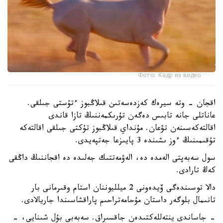
Фото: Кадр из видео
اقجان - وتە سيرەك كەزدەسەتىن قىلاڭبوز ءتۇستى جىلقى.
عاناتلى جانە تابىس دەگەن تۇرىكمەننىڭ تازا قاندى
اقالتەكەسىنەن تۋعان. مۇنداي قىلاڭبوز تۇكتى جىلقى اقالتەكە
تۇقىمىنىڭ ءوز ىشىندە 3 پايىزعا جەتپەيدى.
سول سەبەپتى الەمدە دە، الەۋمەتتىك جەلىدە دە اقجاننىڭ داڭقى
كەڭ تارادى.
دالا توسىندەگى ۆيدەونى 2 ميلليوننان استام وقىرمانى بار
تانىمال بلوگەر داستان مۇحامەتراحىم پاراقشاسىندا جاريالادى.
- جاساندى ينتەللەكتىدەن جاقسىراق. سەبەبى بۇل شىنايى، -