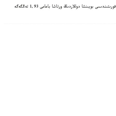
ەسكە سالايىق، 5- تامىز كۇندىزگى ساۋدا-ساتتىق قورىتىندىسى بويىنشا دوللاردىڭ ورتاشا باعامى 1,93 تەڭگەگە
تكەرلەر - ۇشقىشتار مەن ستيۋاردەسسالار