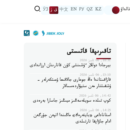
الداۋ
KZ
QZ
РУ
EN
中文
ق ز
ЎЗ
تاقىرىپقا قاتىستى
16:31, 06 تامىز 2026
بيرجادا دوللار ءۇشىنشى كۇن قاتارىنان ارزاندادى
15:10, 06 تامىز 2026
قازاقستاندا ەڭ جوعارى جالاقىعا ۇمىتكەرلەر -
ۇشقىشتار مەن ستيۋاردەسسالار
14:42, 06 تامىز 2026
كوپ تىلدە سويلەسەڭىز ميىڭىز جاسارا بەرەدى
14:25, 06 تامىز 2026
استاناداعى «بايتەرەك» ماڭىندا اتپەن جۇرگەن
ادام جاۋاپقا تارتىلدى