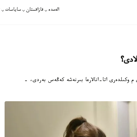
الەمدە
قازاقستان
ساياسات
ت
لادى؟
ى م وكىلدەرى اتا-انالارعا بىرنەشە كەڭەس بەردى، -