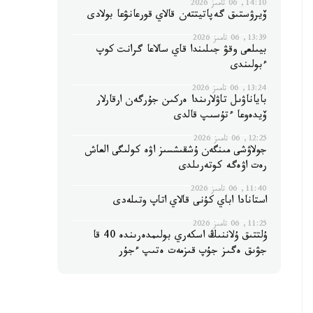
14:10, 06 تامىز 2026
ۆيرۋستىق گەپاتيتتەن قالاي قورعانۋعا بولادى
13:39, 06 تامىز 2026
بيىلعى وقۋ جىلىندا قاي سالاعا گرانت كوپ
ءبولىندى
13:24, 06 تامىز 2026
باياناۋىل تاۋلارىندا ەركىن جۇرگەن ارقارلار
ۆيدەوعا ءتۇسىپ قالدى
12:25, 06 تامىز 2026
جولاۋشى مىنگەن ۇشقىشسىز اۋە كولىگى العاش
رەت اۋەگە كوتەرىلدى
11:40, 06 تامىز 2026
استانادا اباي كۇنى قالاي اتاپ وتىلەدى
11:25, 06 تامىز 2026
ۇلتتىق ۇلاننىڭ اسكەري بولىمدەرىندە 40 قا
جۋىق ەگىز جۇپ قىزمەت ەتىپ ءجۇر