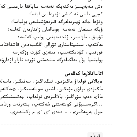
ەش سەبەپسىز مەكتەپكە نەمەسە ساباققا بارعىسى كەل
ءجيى باسى نە ءىشى اۋىرعانىن ايتسا؛
وقۋعا جانە ۇيىرمەلەرگە قىزىعۋشىلىعى بولماسا؛
ۇيگە سىنعان نەمەسە جوعالعان زاتتارمەن كەلسە؛
تۇيىق، مازاسىز، ۇندەمەيتىن بولىپ كەتسە؛
مەكتەپ، سىنىپتاستارى تۋرالى اڭگىمەدەن قاشقاقتاسا
قورقىپ، كۇدىكتەنىپ، مىنەزى كۇرت وزگەرسە.
پوليتسيا بۇل بەلگىلەرگە مىندەتتى تۇردە نازار اۋدارۋ
اتا-انالارعا كەڭەس
«بالانى قولداۋ ماڭىزدى. تىڭداڭىز، سەنىڭىز. ماسەل
ماڭىزدى بولۋى مۇمكىن. اشىق سويلەسىڭىز. «مەكتەپتە
ما؟» دەپ سۇراڭىز. بالاڭىزدى قولداپ، جەتىستىكتەر
...اگرەسسيۆتى كونتەنتتى شەكتەپ، ينتەرنەت ورتاسىن
جول بەرمەڭىز»، - دەدى ءى ءى م وكىلدەرى.
قوعام