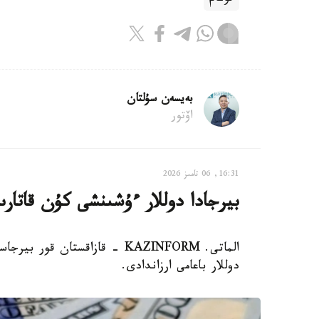
بەيسەن سۇلتان
اۆتور
16:31, 06 تامىز 2026
بيرجادا دوللار ءۇشىنشى كۇن قاتارىن
دوللار باعامى ارزاندادى.