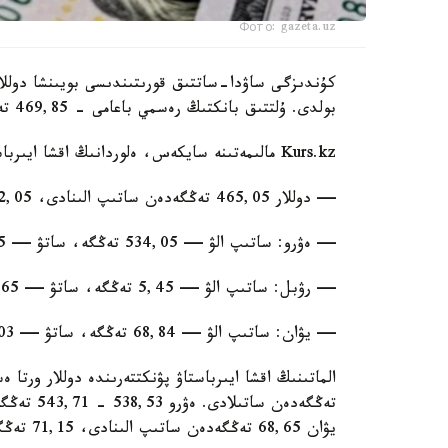
Фото: gazeta.uz
بولدى. ۇلتتىق بانكتىڭ رەسمي باعامى - 469,85 تەڭگە.
Kurs.kz مالىمەتىنە سايكەس، ەلوردانىڭ اقشا ايىرباستاۋ ورىندارىندا:
— دوللار 465,05 تەڭگەدەن ساتىپ الىنادى، 472,05 تەڭگەدەن ساتىلادى؛
— ەۋرو: ساتىپ الۋ — 534,05 تەڭگە، ساتۋ — 544,05 تەڭگە؛
— رۋبل: ساتىپ الۋ — 5,45 تەڭگە، ساتۋ — 5,65 تەڭگە.
— يۋان: ساتىپ الۋ — 68,84 تەڭگە، ساتۋ — 73,03 تەڭگە.
يۋان 68,65 تەڭگەدەن ساتىپ الىنادى، 71,15 تەڭگەدەن ساتىلادى.