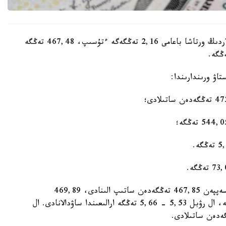
كۇندىزگى ساۋدا-ساتتىق قورىتىندىسى بويىنشا دوللاردىڭ ورتاشا باعامى 2,16 تەڭگەگە ءتۇسىپ، 467,48 تەڭگە
الماتىنىڭ اقشا ايىرباستاۋ پۋنكتتەرىندە دوللار ورتا ەسەپپەن 467,85 تەڭگەدەن ساتىپ الىنادى، 469,89
تەڭگەدەن ساتىلادى. ەۋرو 538,53 - 543,71 تەڭگە، ال رۋبل 5,53 - 5,66 تەڭگە ارالىعىندا ساۋدالانادى. ال