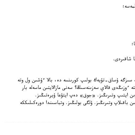
مەسە؛
؛
عا شاقىردى.
ە سىزگە ۇساق-تۇيەك بولىپ كورىنسە دە، بالا ءۇشىن ول وتە
 ءوزىڭدى قالاي سەزىنەسىڭ؟ سەنى مازالايتىن ماسەلە بار
ىن ايتىپ وتىرىڭىز. «جوق» دەپ ايتۋعا ۇيرەتىڭىز.
 باقىلاپ وتىرىڭىز. ۇلگى بولىڭىز. وتباسىندا دورەكىلىككە