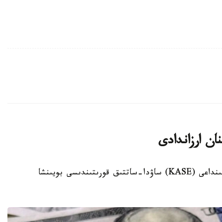
ان ارزاندادى
الماتى. KAZINFORM - قازاقستان قور بيرجاسىنداعى (KASE) ساۋدا-ساتتىق قورىتىندىسى بويىنشا