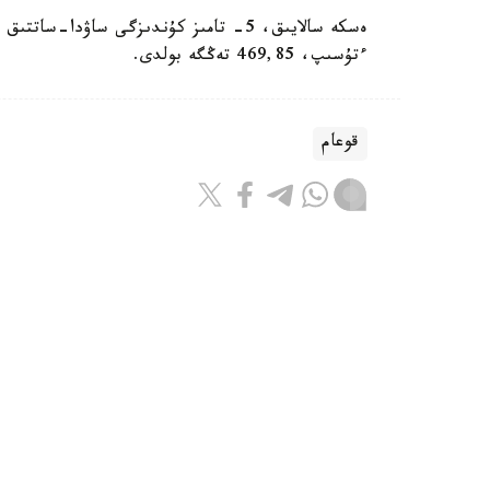
ءتۇسىپ، 469,85 تەڭگە بولدى.
قوعام
باقىتجول كاكەش
اۆتور
15:10, 06 تامىز 2026
قازاقستاندا ەڭ جوعارى جالاقىعا ۇمى