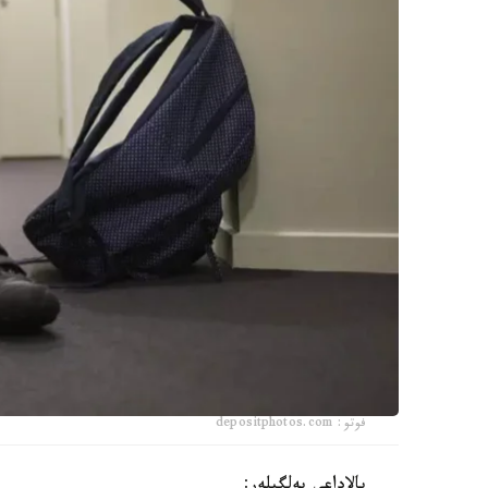
فوتو: depositphotos.com
بالاداعى بەلگىلەر: