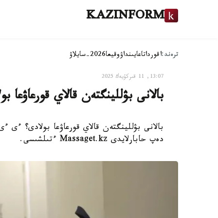
KAZINFORM
ترەند:
اقوردا
تاعايىنداۋ
وقيعا
2026-سايلاۋ
13:07, 11 قىركۇيەك 2025
بالانى بۋللينگتەن قالاي قورعاۋعا بو
بالانى بۋللينگتەن قالاي قورعاۋعا بولادى؟ ءى ء
دەپ حابارلايدى Massaget.kz ءتىلشىسى.