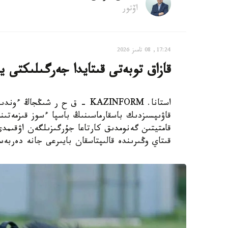
اۆتور
17:24, 08 تامىز 2026
قازاق توبەتى قىتايدا جەرگىلىكتى ي
استانا. KAZINFORM – ق ح ر ش
قاۋىپسىزدىك باسقارماسىنىڭ باسپا ءسوز قىزمەتىن
قامتيتىن گەنومدىق كارتاعا جۇرگىزىلگەن اۋقىم
قىتاي وڭىرىندە قالىپتاسقان بايىرعى جانە دەربە