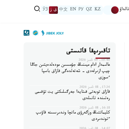
الداۋ
KZ
QZ
РУ
EN
中文
ق ز
ЎЗ
تاقىرىپقا قاتىستى
10:40, 09 تامىز 2026
عالىمدار ادام ميىنىڭ جۇمىسىن مودەلدەيتىن جاڭا
چيپ ازىرلەدى - شەتەلدەگى قازاق باسپا
ءسوزى
17:24, 08 تامىز 2026
قازاق توبەتى قىتايدا جەرگىلىكتى يت تۇقىمى
رەتىندە تانىلدى
16:18, 08 تامىز 2026
كليماتتىڭ وزگەرۋى ماتچا وندىرىسىنە قاۋىپ
ءتوندىردى