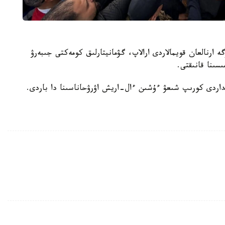
 ارنالعان قويمالاردى ارالاپ، گۋمانيتارلىق كومەكتى جىبەرۋ
ىسىنا قانىقتى.
نداردى كورىپ شىعۋ ءۇشىن ءال-اريش اۋرۋحاناسىنا دا باردى.