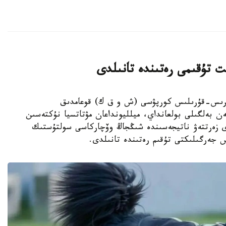
ت تۇقىمى رەتىندە تانىلدى
ىڭجاڭ ءوندىرىس-قۇرىلىس كورپۋسى (ش و ق ك) قوعامدىق
ەن بەلگىلى بولعانداي، ميلليونداعان مۋتاتسيا نۇكتەسىن
دى زەرتتەۋ ناتيجەسىندە شىڭجاڭ وۆچاركاسى سولتۇستىك
س جەرگىلىكتى تۇقىم رەتىندە تانىلدى.