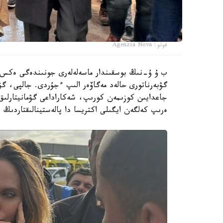
فوتو: Agenzia Nova
ب ۇ ۇ-نىڭ بوسقىندار ماسەلەلەرى جونىندەگى ەكس-
گۋبەرناتورى حالەد مەگاۆەر الىپ ءجۇردى. جالپى، گۋبە
جاعدايىن كوزىمەن كورىپ، شەكاراداعى گۋمانيتارلىق
ەرىپ كەلگەن ايگىلى اكتريسا دا پالەستينالىقتاردىڭ 