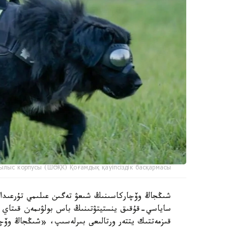
ылыс корпусы (ШӨҚК) Қоғамдық қауіпсіздік басқармасы
ساياسي-قۇقىق ينستيتۋتىنىڭ باس بولۋىمەن قىتاي عى
قىزمەتتىك يتتەر ورتالىعى بىرلەسىپ، «شىڭجاڭ وۆچا