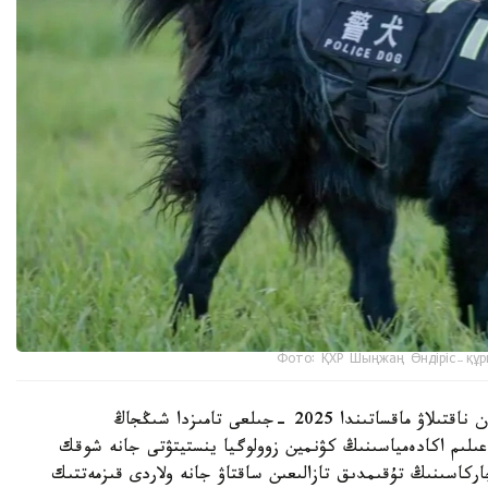
Фото: ҚХР Шыңжаң Өндіріс-құр
شىڭجاڭ وۆچاركاسىنىڭ شىعۋ تەگىن عىلىمي تۇرعىدان ناقتىلاۋ ماقساتىندا 2025 -جىلعى تامىزدا شىڭجاڭ
لىم اكادەمياسىنىڭ كۋنمين زوولوگيا ينستيتۋتى جانە شوقك
ركاسىنىڭ تۇقىمدىق تازالىعىن ساقتاۋ جانە ولاردى قىزمەتتىك